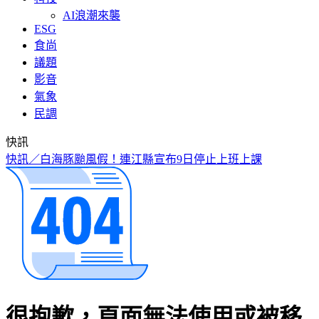
AI浪潮來襲
ESG
食尚
議題
影音
氣象
民調
快訊
快訊／白海豚颱風假！連江縣宣布9日停止上班上課
很抱歉，頁面無法使用或被移