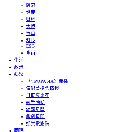
體育
健康
財經
大陸
汽車
科技
ESG
食尚
生活
政治
娛樂
《VPOPASIA》開播
演唱會搶票情報
日韓爆米花
歌手動態
綜藝星聞
戲劇星聞
娛樂電影院
國際