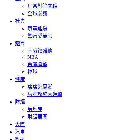
川普對等關稅
全球必讀
社會
毒駕連爆
警察愛無限
體育
十分鐘體壇
NBA
台灣職籃
棒球
健康
瘦瘦針風潮
減肥攻略大進擊
財經
房地產
財經要聞
大陸
汽車
科技