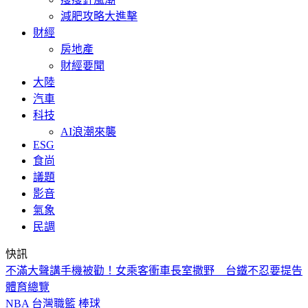
減肥攻略大進擊
財經
房地產
財經要聞
大陸
汽車
科技
AI浪潮來襲
ESG
食尚
議題
影音
氣象
民調
快訊
白海豚減弱為輕颱 暴風圈逐漸縮小
體育總覽
NBA
台灣職籃
棒球