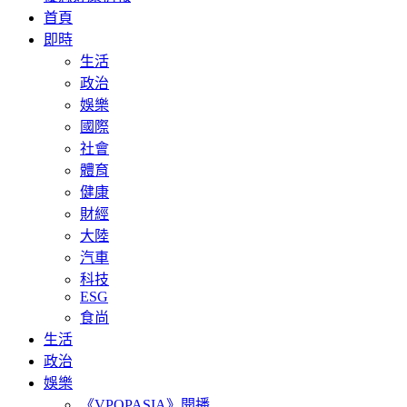
首頁
即時
生活
政治
娛樂
國際
社會
體育
健康
財經
大陸
汽車
科技
ESG
食尚
生活
政治
娛樂
《VPOPASIA》開播