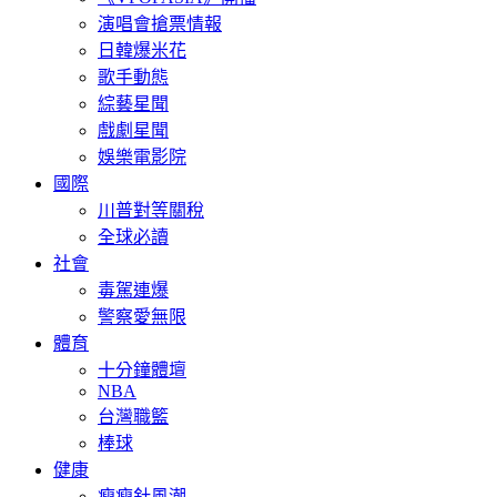
演唱會搶票情報
日韓爆米花
歌手動態
綜藝星聞
戲劇星聞
娛樂電影院
國際
川普對等關稅
全球必讀
社會
毒駕連爆
警察愛無限
體育
十分鐘體壇
NBA
台灣職籃
棒球
健康
瘦瘦針風潮