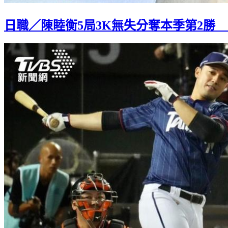
日職／陳睦衡5局3K無失分奪本季第2勝 防