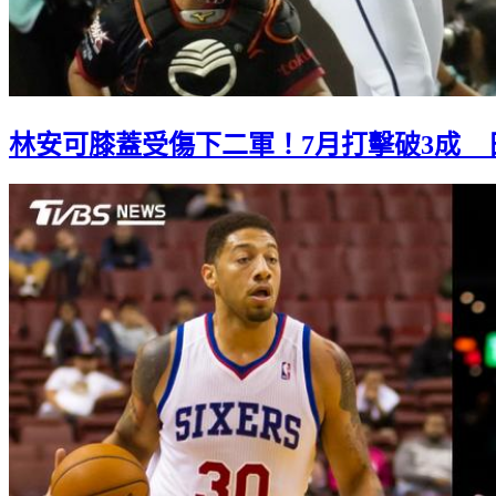
林安可膝蓋受傷下二軍！7月打擊破3成 