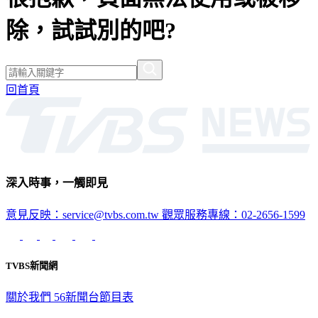
除，試試別的吧?
回首頁
深入時事，一觸即見
意見反映：service@tvbs.com.tw
觀眾服務專線：02-2656-1599
TVBS新聞網
關於我們
56新聞台節目表