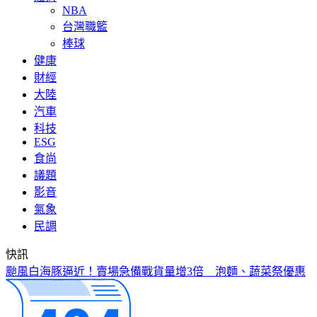
NBA
台灣職籃
棒球
健康
財經
大陸
汽車
科技
ESG
食尚
議題
影音
氣象
民調
快訊
颱風白海豚逼近！賣場急備戰貨量增3倍 泡麵、蔬菜祭優惠