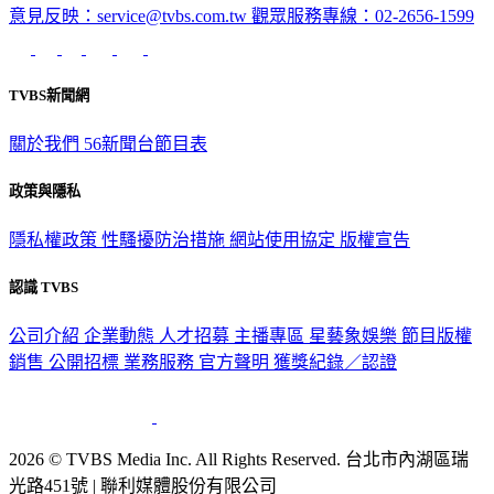
意見反映：service@tvbs.com.tw
觀眾服務專線：02-2656-1599
TVBS新聞網
關於我們
56新聞台節目表
政策與隱私
隱私權政策
性騷擾防治措施
網站使用協定
版權宣告
認識 TVBS
公司介紹
企業動態
人才招募
主播專區
星藝象娛樂
節目版權
銷售
公開招標
業務服務
官方聲明
獲獎紀錄／認證
2026 © TVBS Media Inc. All Rights Reserved. 台北市內湖區瑞
光路451號 | 聯利媒體股份有限公司