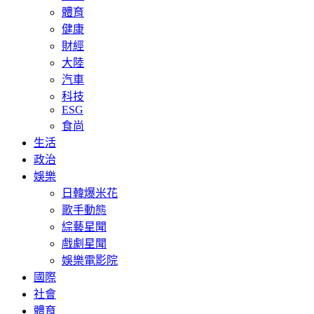
體育
健康
財經
大陸
汽車
科技
ESG
食尚
生活
政治
娛樂
日韓爆米花
歌手動態
綜藝星聞
戲劇星聞
娛樂電影院
國際
社會
體育