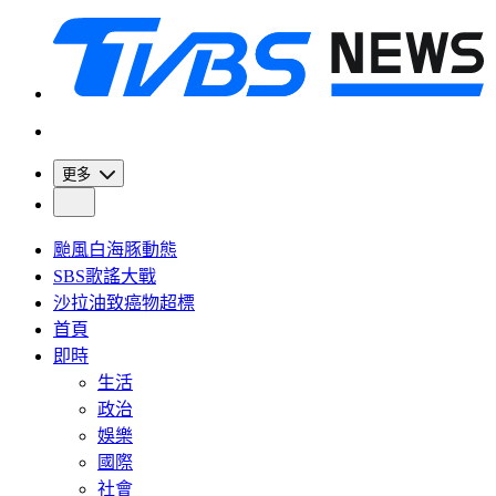
更多
颱風白海豚動態
SBS歌謠大戰
沙拉油致癌物超標
首頁
即時
生活
政治
娛樂
國際
社會