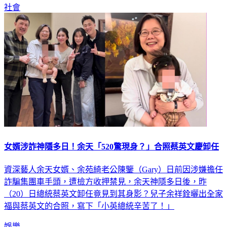
社會
女婿涉詐神隱多日！余天「520驚現身？」合照蔡英文慶卸任
資深藝人余天女婿、余苑綺老公陳鑒（Gary）日前因涉嫌擔任
詐騙集團車手頭，遭檢方收押禁見，余天神隱多日後，昨
（20）日總統蔡英文卸任竟見到其身影？兒子余祥銓曬出全家
福與蔡英文的合照，寫下「小英總統辛苦了！」