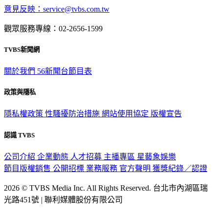
意見反映：service@tvbs.com.tw
觀眾服務專線：02-2656-1599
TVBS新聞網
關於我們
56新聞台節目表
政策與隱私
隱私權政策
性騷擾防治措施
網站使用協定
版權宣告
認識 TVBS
公司介紹
企業動態
人才招募
主播專區
星藝象娛樂
節目版權銷售
公開招標
業務服務
官方聲明
獲獎紀錄／認證
2026 © TVBS Media Inc. All Rights Reserved. 台北市內湖區瑞
光路451號 | 聯利媒體股份有限公司