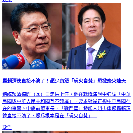
娛樂
轟賴清德直接不演了！趙少康怒「玩火自焚」恐掀烽火連天
總統賴清德昨（20）日走馬上任，他在就職演說中強調「中華
民國與中華人民共和國互不隸屬」，要求對岸正視中華民國存
在的事實。中廣前董事長、「戰鬥藍」發起人趙少康怒轟賴清
德直接不演了，怒斥根本是在「玩火自焚」！