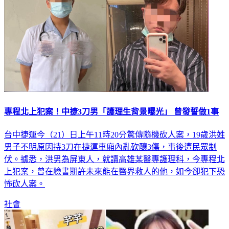
專程北上犯案！中捷3刀男「護理生背景曝光」 曾發誓做1事
台中捷運今（21）日上午11時20分驚傳隨機砍人案，19歲洪姓
男子不明原因持3刀在捷運車廂內亂砍釀3傷，事後遭民眾制
伏。據悉，洪男為屏東人，就讀高雄某醫專護理科，今專程北
上犯案，曾在臉書期許未來能在醫界救人的他，如今卻犯下恐
怖砍人案。
社會