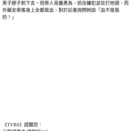
一名目擊的外籍女乘客表示，持刀男朝她們走來，拿刀對一名
男子脖子刺下去，但旁人見義勇為，抓住嫌犯並狂打他頭，而
外籍女乘客身上全都是血，對於記者詢問她說「血不是我
的！」