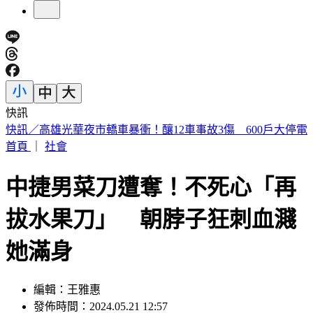
快訊
預告基本工資要漲了！賴清德喊話企業：有獲利替「員工加
薪」
首頁
｜
社會
中捷男菜刀遭奪！不死心「再
拔水果刀」 朝脖子狂刺血濺
她滿身
編輯：王雅惠