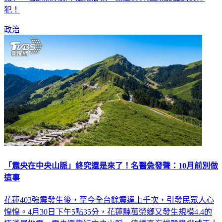
赦」，強調陳水扁不是政治犯，而是100%國際認證的貪汙
犯！
政治
「震央在中央山脈」終究還是來了！名醫急發聲：10月前別做
這事
花蓮403強震發生後，至今全台餘震達上千次，引發民眾人心