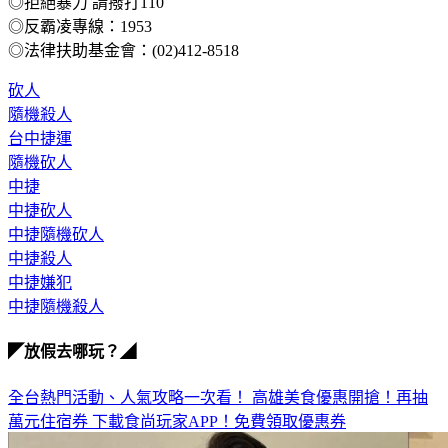
《TVBS》提醒您：
◎拒絕暴力 請撥打110
◎反霸凌專線：1953
◎法律扶助基金會：(02)412-8518
砍人
隨機殺人
台中捷運
隨機砍人
中捷
中捷砍人
中捷隨機砍人
中捷殺人
中捷嫌犯
中捷隨機殺人
◤放假去哪玩？◢
全台熱門活動、人氣攻略一次看！
高雄美食優惠開搶！再抽
萬元住宿券
下載食尚玩家APP！免費領取優惠券