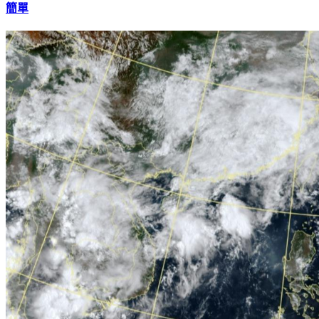
「賴清德比蔡英文更惡劣！」他斷言：接下來恐不只演習這麼
簡單