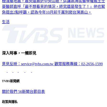
惶惶。4月30日下午5點35分，花蓮縣萬榮鄉又發生規模4.4的
極淺層地震，震央還靠近中央山脈，這讓高海拔醫學權威王士
豪醫師直呼「最不想看見的情況，終究還是發生了！」他也緊
急提出2點呼籲，認為今年10月前千萬別爬台灣高山。
生活
深入時事，一觸即見
意見反映：service@tvbs.com.tw
觀眾服務專線：02-2656-1599
TVBS新聞網
關於我們
56新聞台節目表