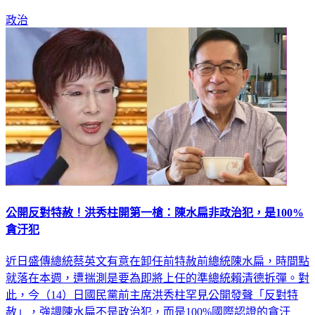
AI內閣，喊話大家「哈囉，好久不見！」
政治
公開反對特赦！洪秀柱開第一槍：陳水扁非政治犯，是100%
貪汙犯
近日盛傳總統蔡英文有意在卸任前特赦前總統陳水扁，時間點
就落在本週，遭揣測是要為即將上任的準總統賴清德拆彈。對
此，今（14）日國民黨前主席洪秀柱罕見公開發聲「反對特