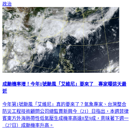
政治
成颱機率增！今年1號颱風「艾維尼」要來了 專家曝這天最
近
今年第1號颱風「艾維尼」真的要來了？氣象專家、台灣整合
防災工程技術顧問公司總監賈新興今（21）日指出，本週菲律
賓東方外海熱帶性低氣壓生成機率高達8至9成，意味著下週一