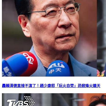
轟賴清德直接不演了！趙少康怒「玩火自焚」恐掀烽火連天