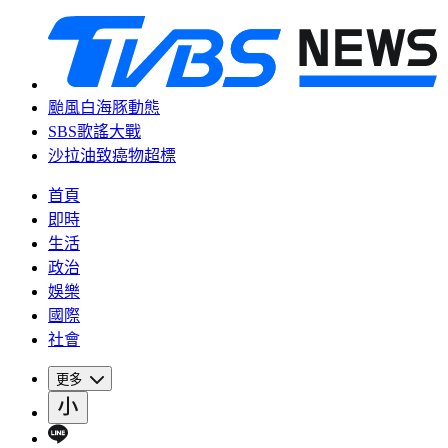
颱風白海豚動態
SBS歌謠大戰
沙拉油致癌物超標
首頁
即時
生活
政治
娛樂
國際
社會
更多