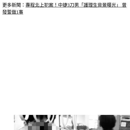
更多新聞：
專程北上犯案！中捷3刀男「護理生背景曝光」 曾
發誓做1事