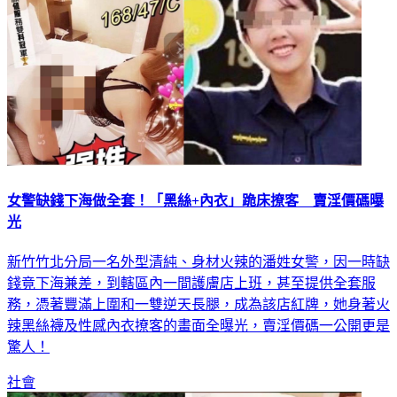
女警缺錢下海做全套！「黑絲+內衣」跪床撩客 賣淫價碼曝
光
新竹竹北分局一名外型清純、身材火辣的潘姓女警，因一時缺
錢竟下海兼差，到轄區內一間護膚店上班，甚至提供全套服
務，憑著豐滿上圍和一雙逆天長腿，成為該店紅牌，她身著火
辣黑絲襪及性感內衣撩客的畫面全曝光，賣淫價碼一公開更是
驚人！