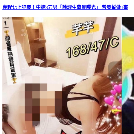
專程北上犯案！中捷3刀男「護理生背景曝光」 曾發誓做1事