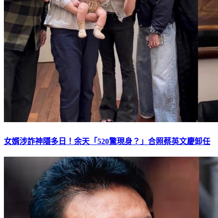
女婿涉詐神隱多日！余天「520驚現身？」合照蔡英文慶卸任