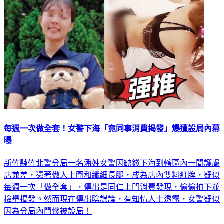
社會
每週一次做全套！女警下海「竟同事消費揭發」爆遭設局內幕
曝
新竹縣竹北警分局一名潘姓女警因缺錢下海到轄區內一間護膚
店兼差，憑著傲人上圍和纖細長腿，成為店內雙料紅牌，疑似
每週一次「做全套」，傳出是同仁上門消費發現，偷偷拍下並
檢舉揭發。然而現在傳出陰謀論，有知情人士透露，女警疑似
因為分局內鬥慘被設局！