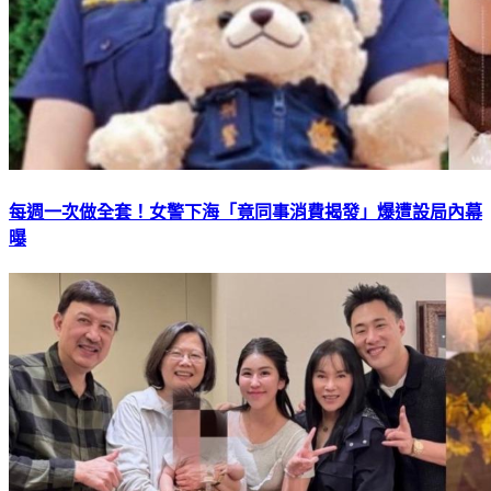
每週一次做全套！女警下海「竟同事消費揭發」爆遭設局內幕
曝