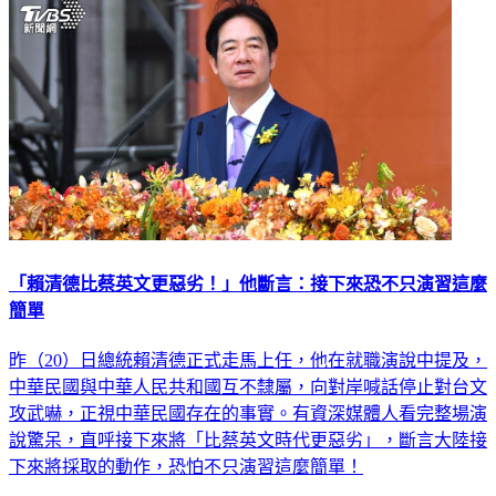
政治
「賴清德比蔡英文更惡劣！」他斷言：接下來恐不只演習這麼
簡單
昨（20）日總統賴清德正式走馬上任，他在就職演說中提及，
中華民國與中華人民共和國互不隸屬，向對岸喊話停止對台文
攻武嚇，正視中華民國存在的事實。有資深媒體人看完整場演
說驚呆，直呼接下來將「比蔡英文時代更惡劣」，斷言大陸接
下來將採取的動作，恐怕不只演習這麼簡單！