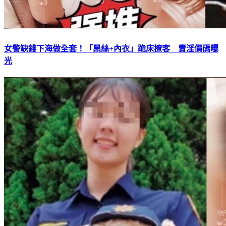
女警缺錢下海做全套！「黑絲+內衣」跪床撩客 賣淫價碼曝
光