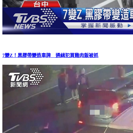
7變Z！黑膠帶變造車牌 通緝犯買雞肉飯被抓