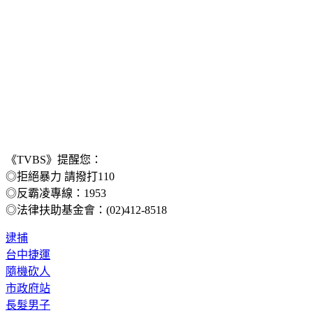
《TVBS》提醒您：
◎拒絕暴力 請撥打110
◎反霸凌專線：1953
◎法律扶助基金會：(02)412-8518
逮捕
台中捷運
隨機砍人
市政府站
長髮男子