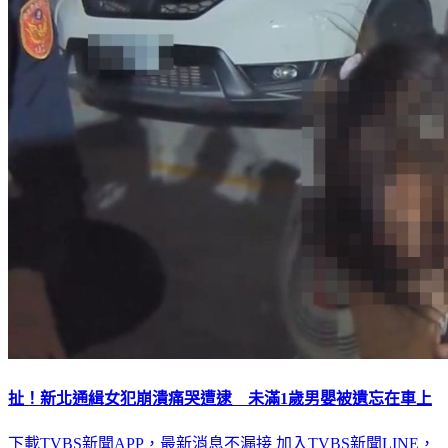
扯！新北通緝女犯崩潰痛哭遭逮 未滿1歲男嬰被遺忘在車上
下載TVBS新聞APP，最新消息不漏接
加入TVBS新聞LINE，