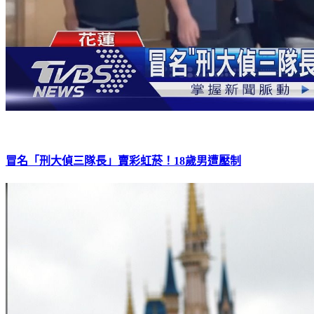
冒名「刑大偵三隊長」賣彩虹菸！18歲男遭壓制