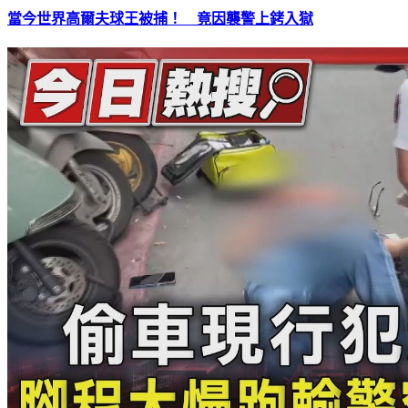
當今世界高爾夫球王被捕！ 竟因襲警上銬入獄