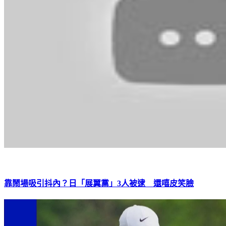
靠鬧場吸引抖內？日「展翼黨」3人被逮 還嘻皮笑臉