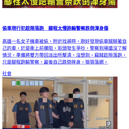
偷車現行犯趁隙落跑 腳程太慢跑輸警察跌倒渾身傷
高雄一名女子機車被偷，附近找尋時，剛好發現偷車賊騎著自
己的車，於是衝上前攔阻，街頭發生爭吵，警察到場還沒了解
情況，準備將雙方帶回派出所釐清，沒想到，竊賊趁隙落跑，
只是腳程跑輸警察，最後自己跌倒摔身，狼狽落網。
社會