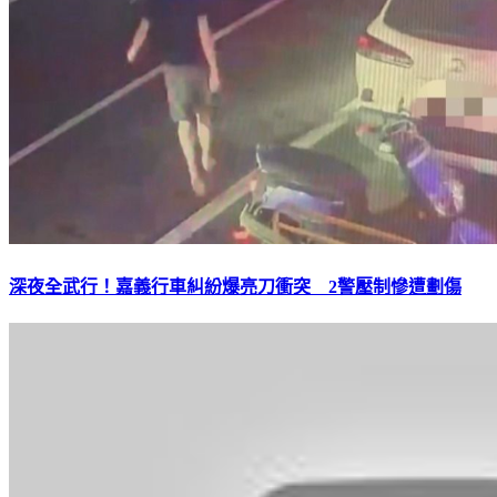
深夜全武行！嘉義行車糾紛爆亮刀衝突 2警壓制慘遭劃傷