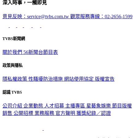
深入時事，一觸即見
意見反映：service@tvbs.com.tw
觀眾服務專線：02-2656-1599
TVBS新聞網
關於我們
56新聞台節目表
政策與隱私
隱私權政策
性騷擾防治措施
網站使用協定
版權宣告
認識 TVBS
公司介紹
企業動態
人才招募
主播專區
星藝象娛樂
節目版權
銷售
公開招標
業務服務
官方聲明
獲獎紀錄／認證