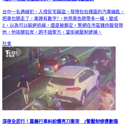
台中一名通緝犯，入侵民宅竊盜，發現包包裡面的汽車鑰匙，
把車也開走了，車牌有數字7，他用黑色膠帶多一橫，變成
Z，以為可以躲避追緝，還是被鎖定。警網在市區雞肉飯發現
他，他拔腿狂奔，跑不過警方，當街被壓制逮捕。
社會
深夜全武行！嘉義行車糾紛爆亮刀衝突 2警壓制慘遭劃傷