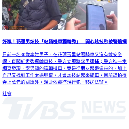
好糗！花蓮男炫技「站騎機車獨輪秀」 開心炫技秒被警追攔
日前一名30歲李姓男子，在花蓮玉里站著騎車又沒有戴安全
帽，直闖紅燈秀獨輪車技，警方立即將李男逮捕；警方進一步
調查發現，李男騎的這輛機車，竟是從朋友那邊偷來的，加上
自己又找到工作太過興奮，才會炫技站起來騎車，目前恐怕得
吞上萬元的罰單外，還要依竊盜現行犯，移送法辦。
社會