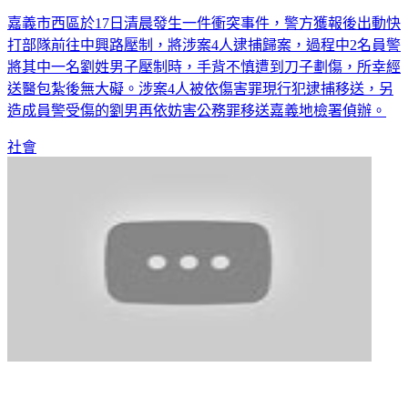
嘉義市西區於17日清晨發生一件衝突事件，警方獲報後出動快
打部隊前往中興路壓制，將涉案4人逮捕歸案，過程中2名員警
將其中一名劉姓男子壓制時，手背不慎遭到刀子劃傷，所幸經
送醫包紮後無大礙。涉案4人被依傷害罪現行犯逮捕移送，另
造成員警受傷的劉男再依妨害公務罪移送嘉義地檢署偵辦。
社會