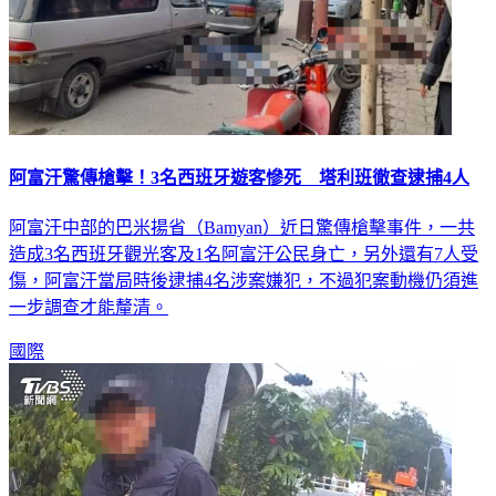
阿富汗驚傳槍擊！3名西班牙遊客慘死 塔利班徹查逮捕4人
阿富汗中部的巴米揚省（Bamyan）近日驚傳槍擊事件，一共
造成3名西班牙觀光客及1名阿富汗公民身亡，另外還有7人受
傷，阿富汗當局時後逮捕4名涉案嫌犯，不過犯案動機仍須進
一步調查才能釐清。
國際