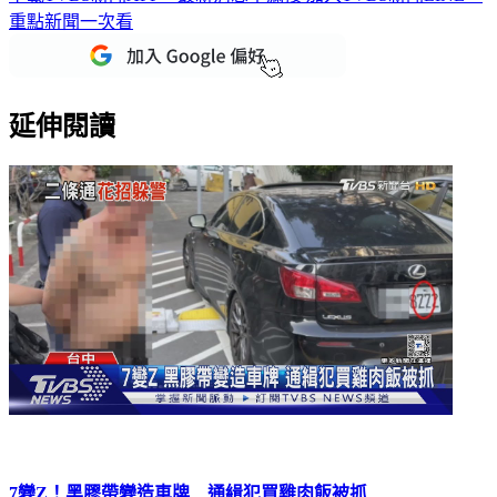
重點新聞一次看
延伸閱讀
7變Z！黑膠帶變造車牌 通緝犯買雞肉飯被抓