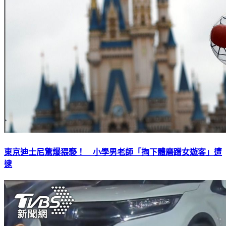
東京迪士尼驚爆猥褻！ 小學男老師「掏下體磨蹭女遊客」遭
逮