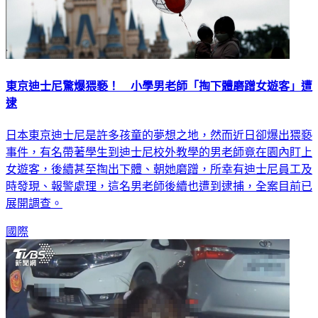
東京迪士尼驚爆猥褻！ 小學男老師「掏下體磨蹭女遊客」遭
逮
日本東京迪士尼是許多孩童的夢想之地，然而近日卻爆出猥褻
事件，有名帶著學生到迪士尼校外教學的男老師竟在園內盯上
女遊客，後續甚至掏出下體、朝她磨蹭，所幸有迪士尼員工及
時發現、報警處理，這名男老師後續也遭到逮捕，全案目前已
展開調查。
國際