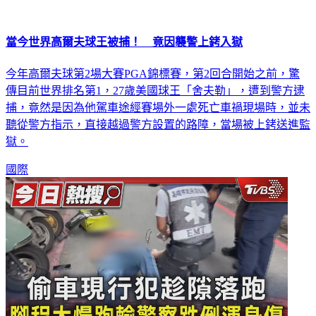
當今世界高爾夫球王被捕！ 竟因襲警上銬入獄
今年高爾夫球第2場大賽PGA錦標賽，第2回合開始之前，驚
傳目前世界排名第1，27歲美國球王「舍夫勒」，遭到警方逮
捕，竟然是因為他駕車途經賽場外一處死亡車禍現場時，並未
聽從警方指示，直接越過警方設置的路障，當場被上銬送進監
獄。
國際