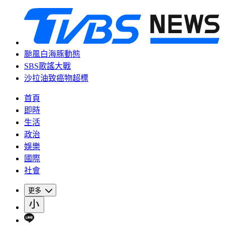
颱風白海豚動態
SBS歌謠大戰
沙拉油致癌物超標
首頁
即時
生活
政治
娛樂
國際
社會
更多