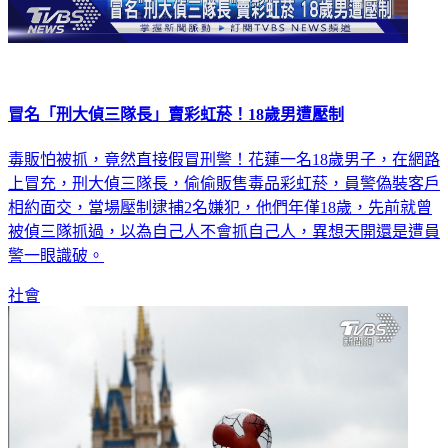
冒名「刑大偵三隊長」賣彩虹菸！18歲男遭壓制
毒販怕被抓，竟然直接假冒刑警！花蓮一名18歲男子，在網路
上冒充，刑大偵三隊長，偷偷販售毒品彩虹菸，員警偽裝客戶
相約面交，當場壓制逮捕2名嫌犯，他們年僅18歲，先前就曾
被偵三隊抓過，以為自己人不會抓自己人，異想天開還是遭員
警一眼識破。
社會