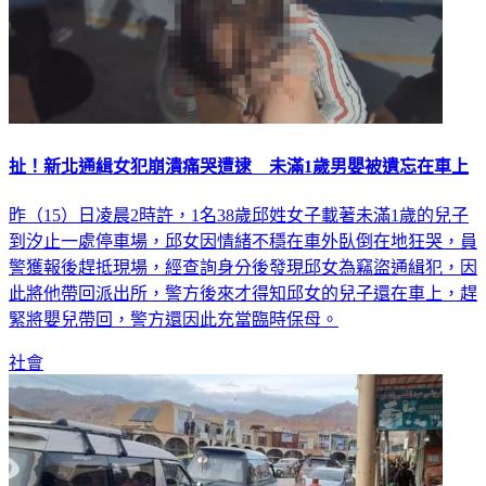
扯！新北通緝女犯崩潰痛哭遭逮 未滿1歲男嬰被遺忘在車上
昨（15）日凌晨2時許，1名38歲邱姓女子載著未滿1歲的兒子
到汐止一處停車場，邱女因情緒不穩在車外臥倒在地狂哭，員
警獲報後趕抵現場，經查詢身分後發現邱女為竊盜通緝犯，因
此將他帶回派出所，警方後來才得知邱女的兒子還在車上，趕
緊將嬰兒帶回，警方還因此充當臨時保母。
社會