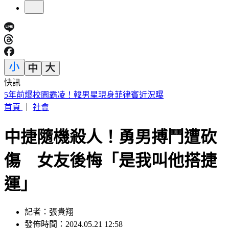
快訊
白海豚海警範圍擴大！全台炸「紫爆致災雨」這2天下最猛
首頁
｜
社會
中捷隨機殺人！勇男搏鬥遭砍
傷 女友後悔「是我叫他搭捷
運」
記者：張貴翔
發佈時間：2024.05.21 12:58