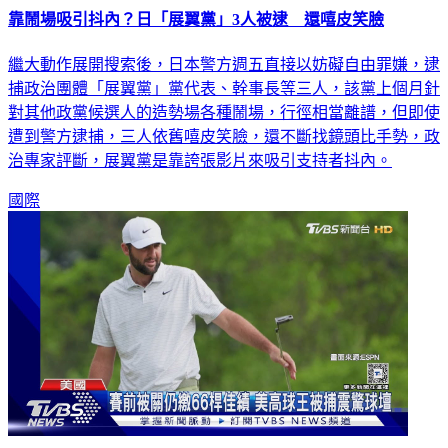
靠鬧場吸引抖內？日「展翼黨」3人被逮 還嘻皮笑臉
繼大動作展開搜索後，日本警方週五直接以妨礙自由罪嫌，逮
捕政治團體「展翼黨」黨代表、幹事長等三人，該黨上個月針
對其他政黨候選人的造勢場各種鬧場，行徑相當離譜，但即使
遭到警方逮捕，三人依舊嘻皮笑臉，還不斷找鏡頭比手勢，政
治專家評斷，展翼黨是靠誇張影片來吸引支持者抖內。
國際