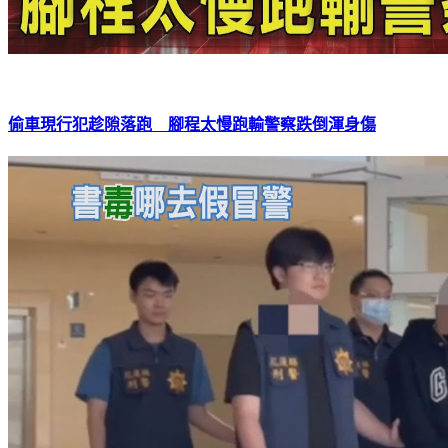
偷車現行犯趁隙落跑 腳程太慢跑輸警察跌倒渾身傷