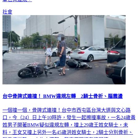
車也有違規。
社會
台中骨牌式連撞！ BMW違規左轉 2騎士骨折、腦震盪
一個撞一個，骨牌式連撞！台中市西屯區台灣大道與文心路
口，今（24）日上午10時許，發生一起擦撞事故，一名24歲黃
姓男子開著BMW疑似違規左轉，撞上29歲王姓女騎士，未