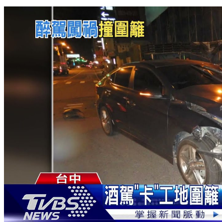
早餐店老闆買碗粿換口味 遭逆騎機車撞死