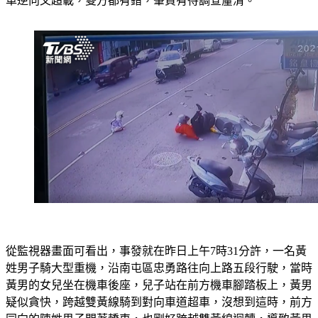
壓在下面，所幸三人送醫後無大礙。然而，轎車違規迴轉、機
車逆向又超載，雙方都有錯，肇責有待調查釐清。
從監視器畫面可看出，事發就在昨日上午7時31分許，一名黃
姓男子騎大型重機，沿南屯區忠勇路往向上路五段行駛，當時
黃男的女兒坐在機車後座，兒子站在前方機車腳踏板上，黃男