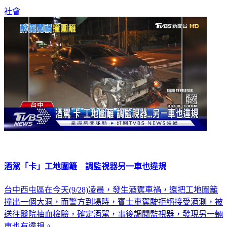
載騎士，才會騎到對向車道，逆向撞上早餐店老闆。
社會
酒駕「卡」工地圍籬 調監視器另一車也違規
台中西屯區在今天(9/28)凌晨，發生酒駕車禍，還把工地圍籬
撞出一個大洞，而警方到場時，賓士車駕駛拒絕接受酒測，被
送往醫院抽血檢驗，確定酒駕，事後調閱監視器，發現另一輛