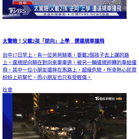
太驚險！父載2孩「逆向」上學 遭違規車撞飛
台中17日早上，有一位爸爸騎車，要載2個孩子去上課的路
上，違規逆向騎在對向來車車道，被另一輛違規迴轉的車給撞
飛，其中一位小朋友還摔在馬路上，超級危險，所幸熱心民眾
紛紛上前幫忙，而小朋友也只有受輕傷。
社會