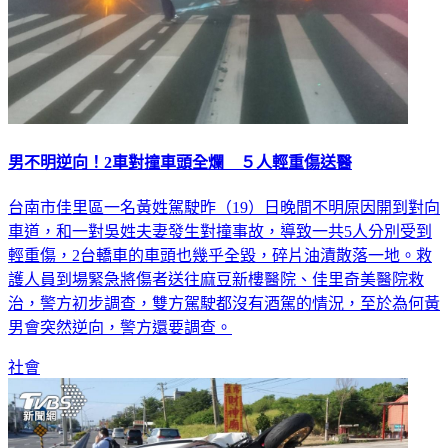
男不明逆向！2車對撞車頭全爛 ５人輕重傷送醫
台南市佳里區一名黃姓駕駛昨（19）日晚間不明原因開到對向
車道，和一對吳姓夫妻發生對撞事故，導致一共5人分別受到
輕重傷，2台轎車的車頭也幾乎全毀，碎片油漬散落一地。救
護人員到場緊急將傷者送往麻豆新樓醫院、佳里奇美醫院救
治，警方初步調查，雙方駕駛都沒有酒駕的情況，至於為何黃
男會突然逆向，警方還要調查。
社會