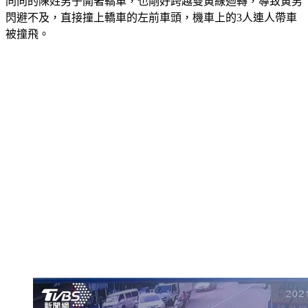
疑似貪快，跨越雙黃線騎到對向車道超車，沒想到這時，前方
同向的陳姓男子開著轎車，也剛好跨越雙黃線迴轉，導致黃男
閃避不及，直接撞上轎車的左前車頭，機車上的3人連人帶車
被撞飛。