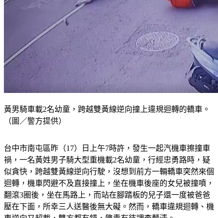
黃男騎車載2名幼童，跨越雙黃線逆向撞上違規迴轉的轎車。
（圖／警方提供）
台中市南屯區昨（17）日上午7時許，發生一起汽機車擦撞車
禍，一名黃姓男子騎大型重機載2名幼童，行經忠勇路時，疑
似貪快，跨越雙黃線逆向行駛，沒想到前方一輛轎車突然來個
迴轉，機車閃避不及直接撞上，坐在機車後座的女兒被撞噴，
翻滾3圈後，坐在馬路上，而站在腳踏板的兒子還一度被爸爸