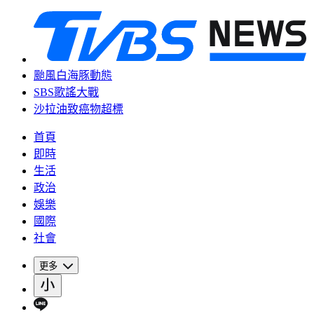
颱風白海豚動態
SBS歌謠大戰
沙拉油致癌物超標
首頁
即時
生活
政治
娛樂
國際
社會
更多