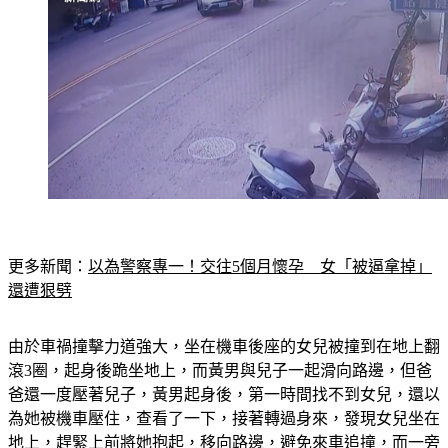
更多新聞：
以為警察專一！交往5個月懷孕　女「被逼拿掉」
還遭狠劈
由於車禍撞擊力道強大，坐在機車後座的女兒被撞到在地上翻
滾3圈，起身後跪坐地上，而黃男與兒子一起滑向路邊，但爸
爸還一度壓著兒子，黃男起身後，第一時間找不到女兒，還以
為她被機車壓住，查看了一下，接著轉過身來，發現女兒坐在