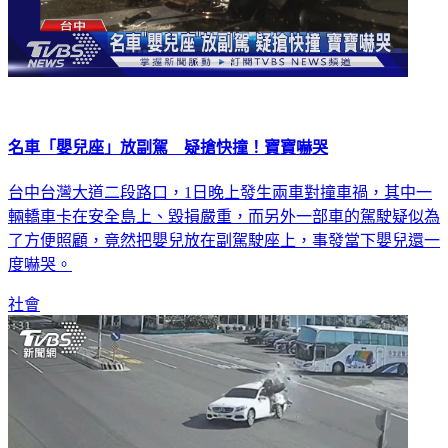
名車「嬰兒座」放副駕 疑搶快撞！寶寶嚇哭
台中台灣大道二段路口，1日晚上發生兩車對撞車禍，其中一
輛轎車卡在安全島上、毀損嚴重，而另外一部車的駕駛疑似為
了方便照顧，竟然把嬰兒放在副駕駛座上，事發當下嬰兒還一
度嚇哭。
社會