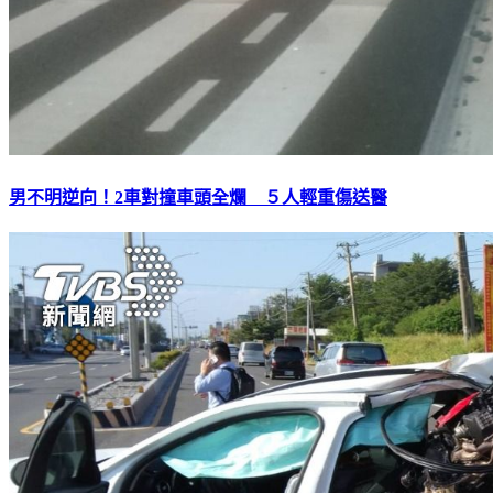
男不明逆向！2車對撞車頭全爛 ５人輕重傷送醫