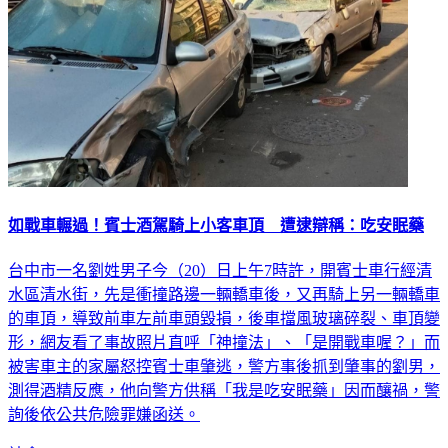
如戰車輾過！賓士酒駕騎上小客車頂 遭逮辯稱：吃安眠藥
台中市一名劉姓男子今（20）日上午7時許，開賓士車行經清
水區清水街，先是衝撞路邊一輛轎車後，又再騎上另一輛轎車
的車頂，導致前車左前車頭毀損，後車擋風玻璃碎裂、車頂變
形，網友看了事故照片直呼「神撞法」、「是開戰車喔？」而
被害車主的家屬怒控賓士車肇逃，警方事後抓到肇事的劉男，
測得酒精反應，他向警方供稱「我是吃安眠藥」因而釀禍，警
詢後依公共危險罪嫌函送。