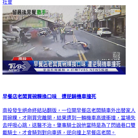
社會
早餐店老闆買碗粿換口味 遭逆騎機車撞死
南投發生絕命終結站翻版，一位開早餐店老闆騎車外出替家人
買碗粿，才剛買完離開，結果遭到一輛機車高速衝撞，當場失
去呼吸心跳，送醫不治。肇事騎士說他當時是為了閃過巷口雙