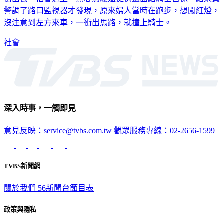
衝出去，怕會遇上，熱心駕駛還提供畫面給騎士自保，結果員
警調了路口監視器才發現，原來婦人當時在跑步，想闖紅燈，
沒注意到左方來車，一衝出馬路，就撞上騎士。
社會
深入時事，一觸即見
意見反映：service@tvbs.com.tw
觀眾服務專線：02-2656-1599
TVBS新聞網
關於我們
56新聞台節目表
政策與隱私