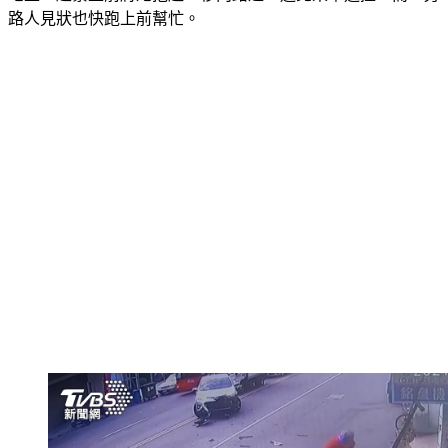
地上，趕緊上前將她抱起，移向路邊，避免來車追撞，而一旁
路人見狀也快跑上前幫忙。