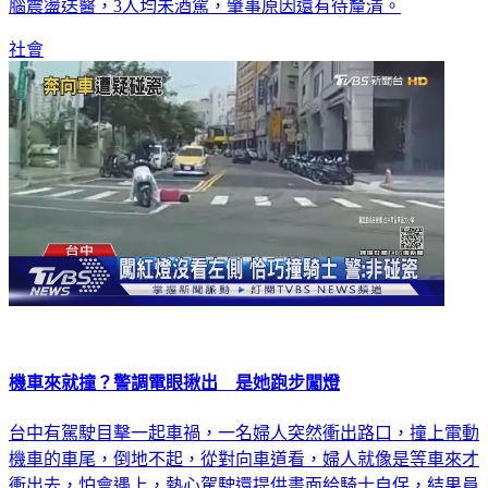
料，王女又撞上另外一名45歲洪姓女騎士，2騎士分別骨折、
腦震盪送醫，3人均未酒駕，肇事原因還有待釐清。
社會
機車來就撞？警調電眼揪出 是她跑步闖燈
台中有駕駛目擊一起車禍，一名婦人突然衝出路口，撞上電動
機車的車尾，倒地不起，從對向車道看，婦人就像是等車來才