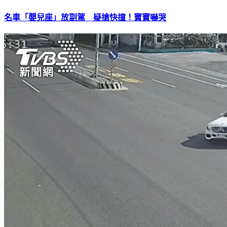
名車「嬰兒座」放副駕 疑搶快撞！寶寶嚇哭