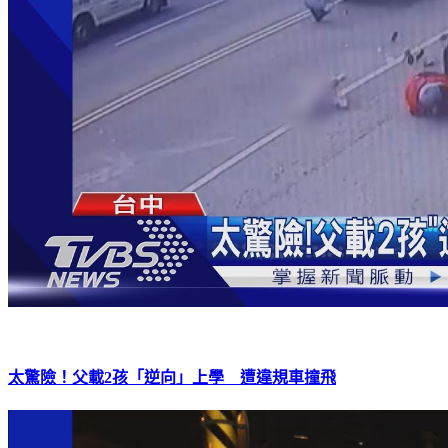
太驚險！父載2孩「逆向」上學 遭違規車撞飛