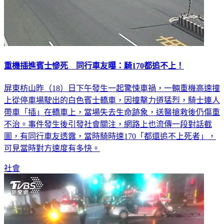
重機插進賓士慘死 同行車友曝：騎170都追不上！
屏東枋山昨（18）日下午發生一起驚悚車禍，一輛重機高速撞
上從停車場駛出的白色賓士轎車，因撞擊力道猛烈，騎士連人
帶車「插」在轎車上，當場失去生命跡象，送醫搶救後仍傷重
不治。事件發生後引發社會關注，網路上也流傳一段對話截
圖，有同行車友透露，當時騎時速170「都還追不上死者」，
可見當時對方速度有多快。
社會