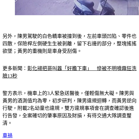
另外，陳男駕駛的白色轎車被撞到後，左前車頭凹陷、零件也
四散，保險桿左側硬生生被剝離，留下右邊的部分，整塊搖搖
欲墜；黃男的重機則是車身受刮傷。
更多新聞：
彰化掃把哥叫囂「好膽下車」　慘被不明噴霧狂洗
臉13秒
警方表示，機車上的3人緊急送醫後，僅輕傷無大礙。陳男與
黃男的酒測值均為零，初步研判，陳男違規迴轉，而黃男逆向
行駛，附載2名幼童也違規，雙方違規事項會在調查確認後進
行告發，全案確切的肇事原因及財損，有待交通大隊調查釐
清。