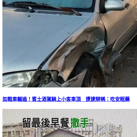
如戰車輾過！賓士酒駕騎上小客車頂 遭逮辯稱：吃安眠藥