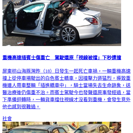
重機高速插賓士傷重亡 駕駛還原「視線被擋」下秒遭撞
屏東枋山海豚灣昨（18）日發生一起死亡車禍，一輛重機高速
撞上從停車場駛出的白色賓士轎車，因撞擊力道猛烈，導致重
機連人帶車整輛「插進轎車中」，騎士當場失去生命跡象，送
醫治療後仍傷重不治。而賓士駕駛今也發聲還原事發經過，當
下準備迴轉時，一輛貨車擋住視線才沒看到重機，會發生意外
他也感到很難過。
社會