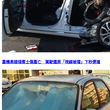
重機高速插賓士傷重亡 駕駛還原「視線被擋」下秒遭撞