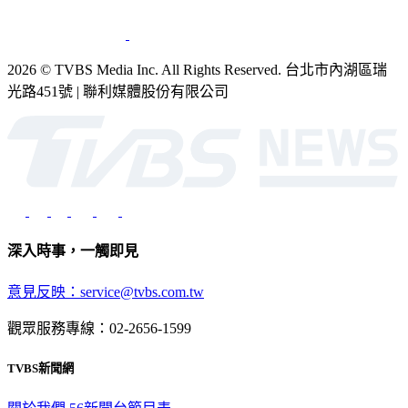
2026 © TVBS Media Inc. All Rights Reserved. 台北市內湖區瑞
光路451號 | 聯利媒體股份有限公司
深入時事，一觸即見
意見反映：service@tvbs.com.tw
觀眾服務專線：02-2656-1599
TVBS新聞網