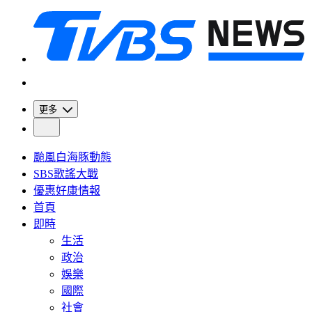
更多
颱風白海豚動態
SBS歌謠大戰
優惠好康情報
首頁
即時
生活
政治
娛樂
國際
社會