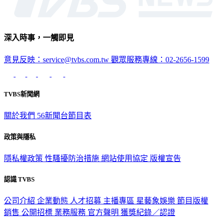
深入時事，一觸即見
意見反映：service@tvbs.com.tw
觀眾服務專線：02-2656-1599
TVBS新聞網
關於我們
56新聞台節目表
政策與隱私
隱私權政策
性騷擾防治措施
網站使用協定
版權宣告
認識 TVBS
公司介紹
企業動態
人才招募
主播專區
星藝象娛樂
節目版權
銷售
公開招標
業務服務
官方聲明
獲獎紀錄／認證