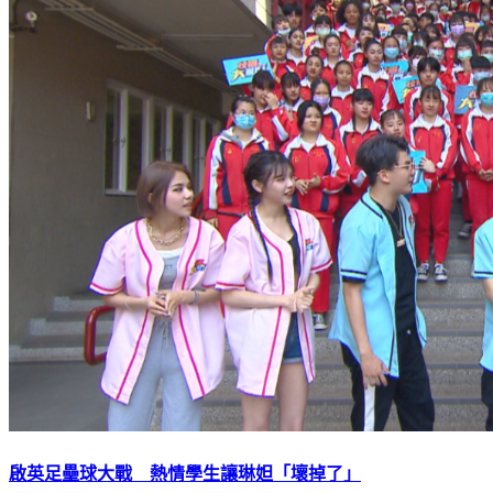
啟英足壘球大戰 熱情學生讓琳妲「壞掉了」