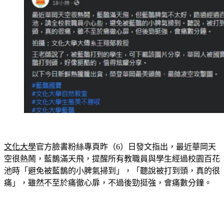
文化大學
官方臉書粉絲專頁昨（6）日發文指出，最近華岡天
空很熱鬧，藍鵲滿天飛，提醒所有教職員與學生經過校園百花
池時「避免被藍鵲的小脾氣掃到」，「聽說被打到頭，真的很
痛」，雖然不至於痛徹心扉，不過後勁挺強，會痛數分鐘。