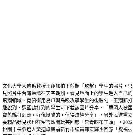
文化大學大傳系教授王翔郁拍下藍鵲「攻擊」學生的照片，只
見照片中台灣藍鵲在天空翱翔，看見地面上的學生進入自己的
飛翔領域，竟俯衝用鳥爪與鳥喙攻擊學生的後腦勺，王翔郁打
趣說到，遭藍鵲打到的學生可下載該圖片分享，「華岡人被國
寶藍鵲打到頭，好像挺酷的，值得炫耀分享」，另外民進黨立
委賴品妤見狀也在留言區開玩笑回應「只青睞布丁頭」，2022
桃園市長參選人黃適卓與前新竹市議員鄭宏輝也回應「祝福被