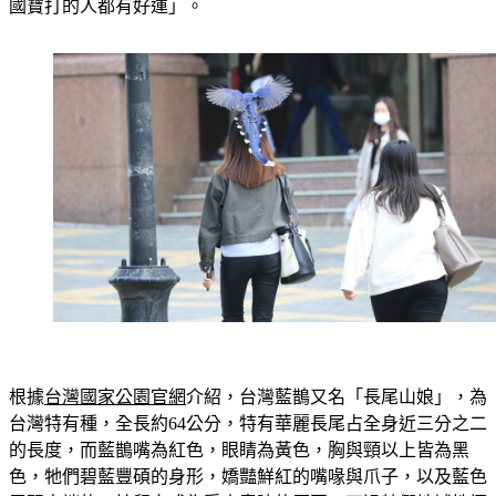
國寶打的人都有好運」。
根據
台灣國家公園官網
介紹，台灣藍鵲又名「長尾山娘」，為
台灣特有種，全長約64公分，特有華麗長尾占全身近三分之二
的長度，而藍鵲嘴為紅色，眼睛為黃色，胸與頸以上皆為黑
色，牠們碧藍豐碩的身形，嬌豔鮮紅的嘴喙與爪子，以及藍色