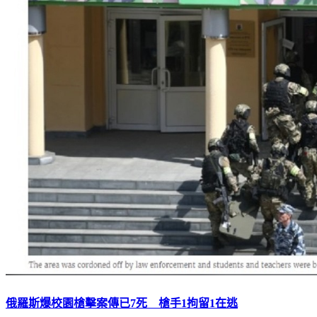
俄羅斯爆校園槍擊案傳已7死 槍手1拘留1在逃