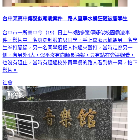
台中某高中傳疑似霸凌案件 路人直擊水桶狂砸被害學生
台中市一所高中今（19）日上午8點多驚傳疑似校園霸凌事
件，影片中一名身穿制服的男同學，手上拿著水桶朝另一名學
生拳打腳踢，另一名同學還把人拖過來毆打，當時走廊另一
側，有另外4人，似乎沒有向師長通報，只有站在旁邊觀看，
也沒有阻止，當時有經過校外買早餐的路人看到這一幕，拍下
影片。
社會