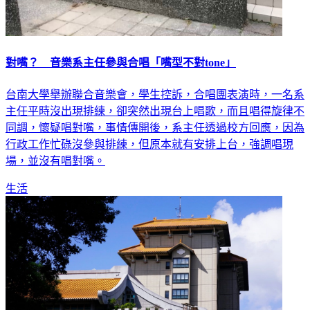
對嘴？ 音樂系主任參與合唱「嘴型不對tone」
台南大學舉辦聯合音樂會，學生控訴，合唱團表演時，一名系
主任平時沒出現排練，卻突然出現台上唱歌，而且唱得旋律不
同調，懷疑唱對嘴，事情傳開後，系主任透過校方回應，因為
行政工作忙碌沒參與排練，但原本就有安排上台，強調唱現
場，並沒有唱對嘴。
生活