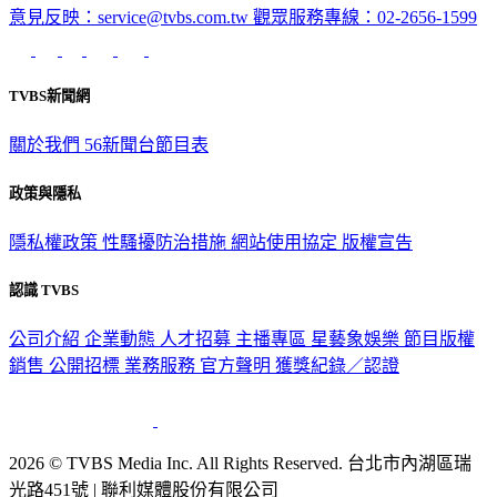
意見反映：service@tvbs.com.tw
觀眾服務專線：02-2656-1599
TVBS新聞網
關於我們
56新聞台節目表
政策與隱私
隱私權政策
性騷擾防治措施
網站使用協定
版權宣告
認識 TVBS
公司介紹
企業動態
人才招募
主播專區
星藝象娛樂
節目版權
銷售
公開招標
業務服務
官方聲明
獲獎紀錄／認證
2026 © TVBS Media Inc. All Rights Reserved. 台北市內湖區瑞
光路451號 | 聯利媒體股份有限公司