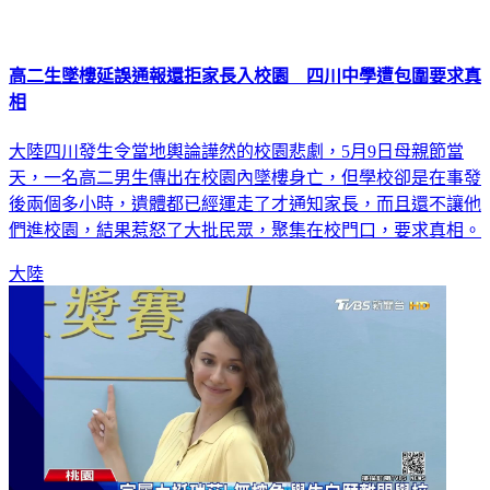
高二生墜樓延誤通報還拒家長入校園 四川中學遭包圍要求真
相
大陸四川發生令當地輿論譁然的校園悲劇，5月9日母親節當
天，一名高二男生傳出在校園內墜樓身亡，但學校卻是在事發
後兩個多小時，遺體都已經運走了才通知家長，而且還不讓他
們進校園，結果惹怒了大批民眾，聚集在校門口，要求真相。
大陸