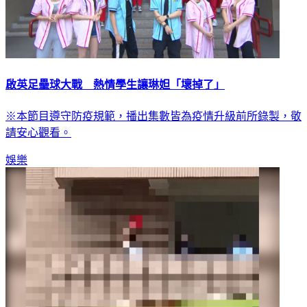
啟英足壘球大戰 熱情學生讓琳妲「壞掉了」
※本節目遵守防疫規範，播出集數皆為疫情升級前所錄製，敬
請安心觀看。
娛樂