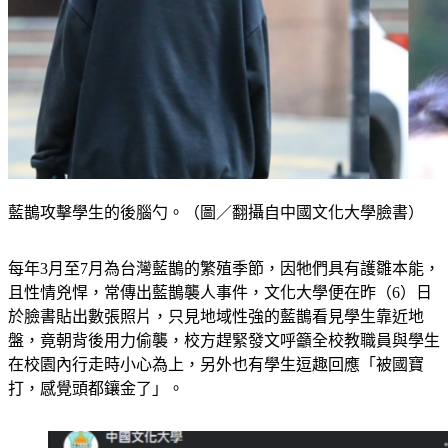
藍鵲攻擊學生的後腦勺。（圖／翻攝自中國文化大學臉書）
每年3月至7月​為台灣藍鵲的​​​​​​繁殖季節，因牠們具有護雛本能，
且性情兇悍，常傳出藍鵲襲人事件，文化大學便在昨（6）日
於臉書貼出數張照片，只見地域性強的藍鵲看見學生靠近地
盤，竟朝背後用力偷襲，校方趕緊發文呼籲全校教職員與學生
在校園內行走時小心為上，另外也有學生逗趣回應「被國寶
打，感覺頭都鑲金了」。