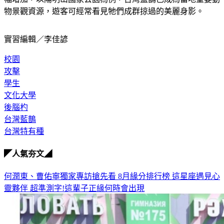
物景觀資源，遊客可經常看見牠們成群掠過的美麗身影。
實習編輯／李佳諺
校園
攻擊
學生
文化大學
後腦杓
台灣藍鵲
台灣特有種
◤人氣夯文◢
何潤東、曹佑寧獨家專訪搶先看
8月緣分排行榜 這星座遇見心
靈夥伴
超準測字!這輩子正緣何時會出現