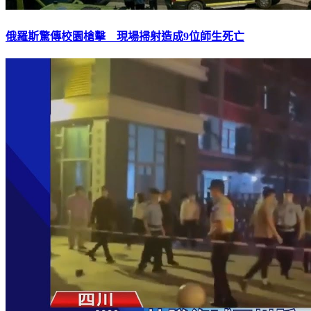
俄羅斯驚傳校園槍擊 現場掃射造成9位師生死亡