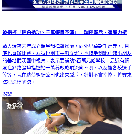
被指控「挖角搶功、千萬帳目不清」 瑞莎駁斥、家屬力挺
藝人瑞莎去年成立瑞星韻律體操隊，向外界募款千萬元，3月
底也舉辦比賽，22號桃園市長鄭文燦，也特地到她訓練小朋友
的基地武漢國中視察，表示要補助3百萬元給學校，最近有網
友在網路論壇指控她千萬募款款項流向不明，以及搶各校選手
等等，現在瑞莎經紀公司也出來駁斥，針對不實指控，將尋求
法律途徑解決。
娛樂