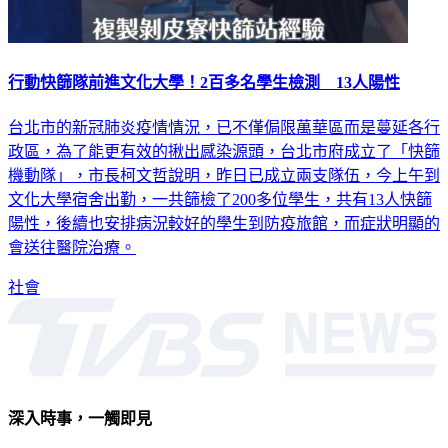
行動快篩隊前進文化大學！2百多名學生檢測 13人陽性
台北市的新冠肺炎疫情情況，已不僅侷限萬華區而是蔓延各行
政區，為了能更有效的揪出感染源頭，台北市府成立了「快篩
機動隊」，市長柯文哲說明，昨日已成立兩支隊伍，今上午到
文化大學宿舍出勤，一共篩檢了200多位學生，共有13人快篩
陽性，後續也安排病況較好的學生到防疫旅館，而症狀明顯的
會送往醫院治療。
社會
深入時事，一觸即見