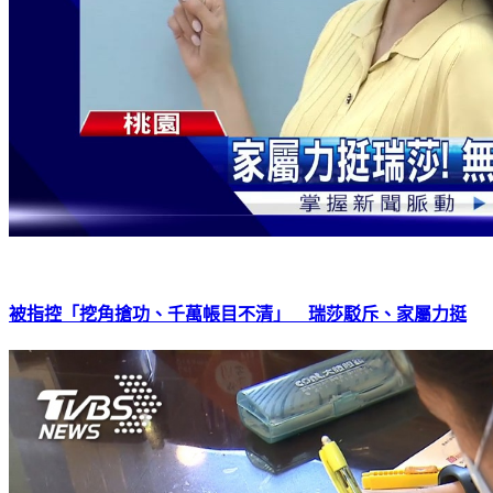
被指控「挖角搶功、千萬帳目不清」 瑞莎駁斥、家屬力挺