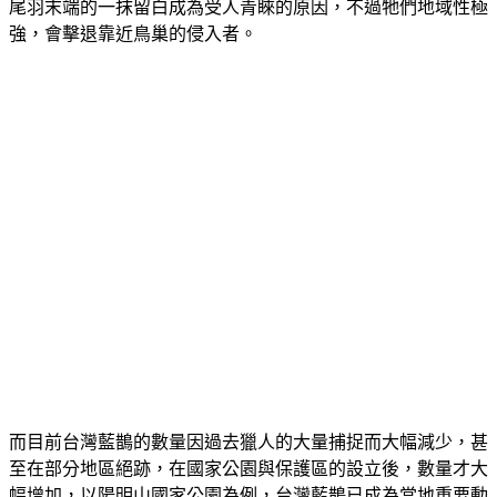
尾羽末端的一抹留白成為受人青睞的原因，不過牠們地域性極
強，會擊退靠近鳥巢的侵入者。
而目前台灣藍鵲的數量因過去獵人的大量捕捉而大幅減少，甚
至在部分地區絕跡，在國家公園與保護區的設立後，數量才大
幅增加，以陽明山國家公園為例，台灣藍鵲已成為當地重要動