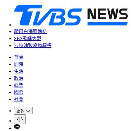
颱風白海豚動態
SBS歌謠大戰
沙拉油致癌物超標
首頁
即時
生活
政治
娛樂
國際
社會
更多