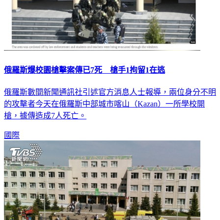
俄羅斯爆校園槍擊案傳已7死 槍手1拘留1在逃
俄羅斯數間新聞通訊社引述官方消息人士報導，兩位身分不明
的攻擊者今天在俄羅斯中部城市喀山（Kazan）一所學校開
槍，據傳造成7人死亡。
國際