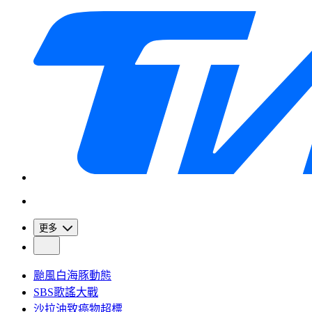
更多
颱風白海豚動態
SBS歌謠大戰
沙拉油致癌物超標