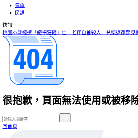
氣象
民調
快訊
桃園85歲嬤遭「鐵拐狂砸」亡！老伴自首殺人 兒媳返家驚見
很抱歉，頁面無法使用或被移除
回首頁