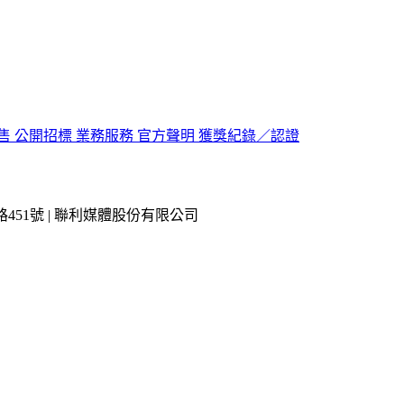
售
公開招標
業務服務
官方聲明
獲獎紀錄／認證
市內湖區瑞光路451號 | 聯利媒體股份有限公司