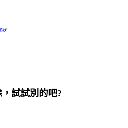
慘狀
，試試別的吧?