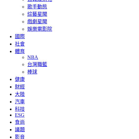
歌手動態
綜藝星聞
戲劇星聞
娛樂電影院
國際
社會
體育
NBA
台灣職籃
棒球
健康
財經
大陸
汽車
科技
ESG
食尚
議題
影音