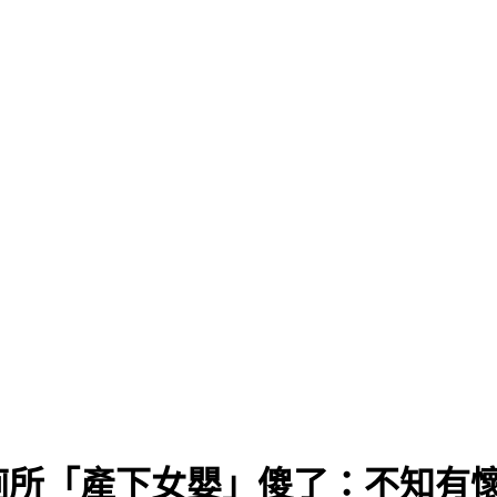
廁所「產下女嬰」傻了：不知有