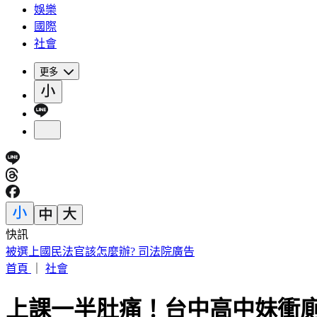
娛樂
國際
社會
更多
快訊
高雄金獅湖驚悚掛男屍！「衣著整齊」身分曝 民眾目擊嚇壞
首頁
｜
社會
上課一半肚痛！台中高中妹衝