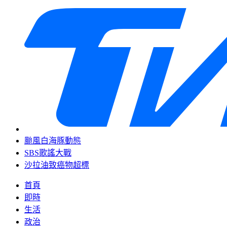
颱風白海豚動態
SBS歌謠大戰
沙拉油致癌物超標
首頁
即時
生活
政治