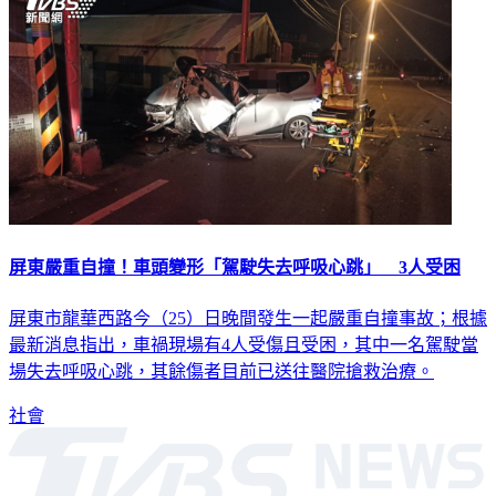
屏東嚴重自撞！車頭變形「駕駛失去呼吸心跳」 3人受困
屏東市龍華西路今（25）日晚間發生一起嚴重自撞事故；根據
最新消息指出，車禍現場有4人受傷且受困，其中一名駕駛當
場失去呼吸心跳，其餘傷者目前已送往醫院搶救治療。
社會