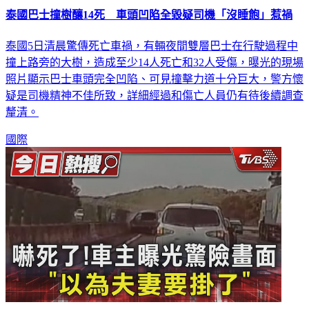
泰國5日清晨驚傳死亡車禍，有輛夜間雙層巴士在行駛過程中
撞上路旁的大樹，造成至少14人死亡和32人受傷，曝光的現場
照片顯示巴士車頭完全凹陷、可見撞擊力道十分巨大，警方懷
疑是司機精神不佳所致，詳細經過和傷亡人員仍有待後續調查
釐清。
國際