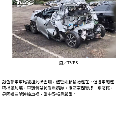
圖／TVBS
銀色轎車車尾被撞到稀巴爛，儘管兩顆輪胎還在，但後車廂連
帶擋風玻璃，車殼骨架被嚴重擠壓，後座空間變成一團廢鐵，
是國道三號連撞車禍，當中毀損最嚴重。