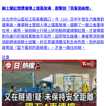
騎士闖紅燈遭撞噴上擋風玻璃 跟警說「我看是綠燈」
台北市中山區松江和長春路口，今（10）日中午發生汽機車對
撞事故，機車騎士整個人噴上擋風玻璃，還翻了一圈之後重摔
在地。據悉，侯姓騎士行經上述地點時違規闖紅燈，才會導致
對向直行的張姓駕駛來不及閃，因而發生碰撞，事後警消到場
協助將侯姓騎士送醫，好在意識清醒沒有生命危險，但他卻和
員警說「當下看到的是綠燈」，才會一路往前騎。
社會