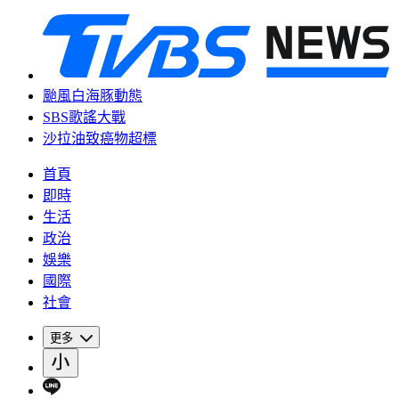
颱風白海豚動態
SBS歌謠大戰
沙拉油致癌物超標
首頁
即時
生活
政治
娛樂
國際
社會
更多