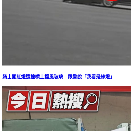
騎士闖紅燈遭撞噴上擋風玻璃 跟警說「我看是綠燈」