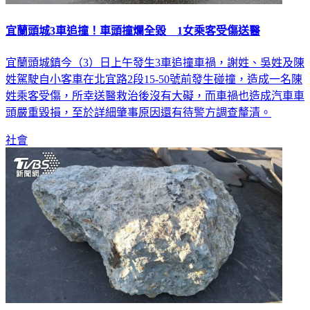
宜蘭頭城3車追撞！車頭撞爛全毀 1女乘客受傷送醫
宜蘭頭城鎮今（3）日上午發生3車追撞車禍，謝姓、吳姓及陳
姓駕駛自小客車在北宜路2段15-50號前發生碰撞，造成一名陳
姓乘客受傷，所幸送醫救治後沒有大礙，而車禍也造成汽車車
頭嚴重毀損，至於詳細肇事原因還有待警方調查釐清。
社會