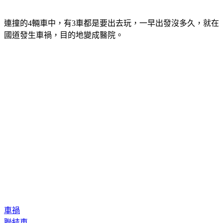
連撞的4輛車中，有3車都是要出去玩，一早出發沒多久，就在
國道發生車禍，目的地變成醫院。
車禍
聯結車
駕駛