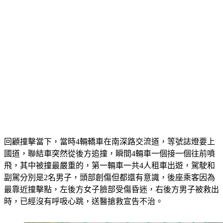
回顧撞擊當下，當時4輛轎車在南深路交流道，等號誌燈要上
國道，聯結車突然從後方追撞，瞬間4輛車一個接一個往前噴
飛，其中被撞最嚴重的，第一輛車一共4人租車出遊，駕駛和
副駕分別是2名男子，頭部創傷但都還有意識，後座乘客因為
最靠近撞擊點，左後方女子臉部受傷昏迷，右後方男子被救出
時，已經沒有呼吸心跳，送醫搶救宣告不治。