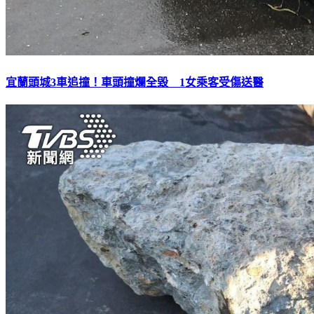
宜蘭頭城3車追撞！車頭撞爛全毀 1女乘客受傷送醫