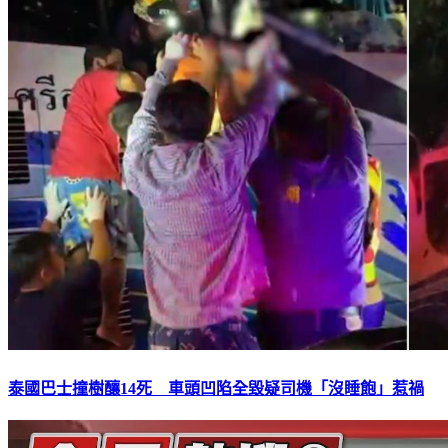
泰國巴士撞樹釀14死 車頭凹陷全毀疑司機「沒睡飽」惹禍