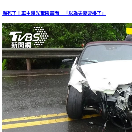
嚇死了！車主曝光驚險畫面 「以為夫妻要掛了」