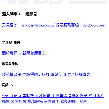
深入時事，一觸即見
意見反映：service@tvbs.com.tw
觀眾服務專線：02-2656-1599
TVBS新聞網
關於我們
56新聞台節目表
政策與隱私
隱私權政策
性騷擾防治措施
網站使用協定
版權宣告
認識 TVBS
公司介紹
企業動態
人才招募
主播專區
星藝象娛樂
節目版權
銷售
公開招標
業務服務
官方聲明
獲獎紀錄／認證