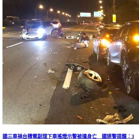
國三車禍台積電副理下車搖燈示警被撞身亡 國道警提醒：3
原則保命