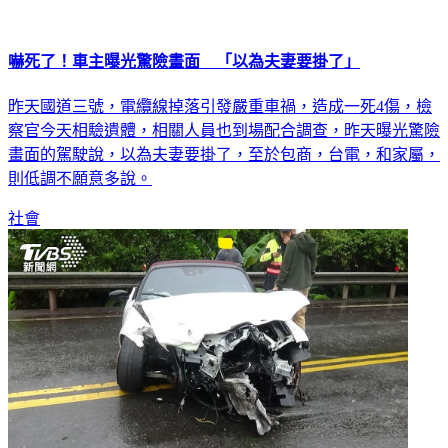
嚇死了！車主曝光驚險畫面 「以為夫妻要掛了」
昨天國道三號，電纜線掉落引發嚴重車禍，造成一死4傷，檢
察官今天相驗遺體，相關人員也到場配合調查，昨天曝光驚險
畫面的駕駛說，以為夫妻要掛了，至於包商，台電，和家屬，
則低調不願意多說。
社會