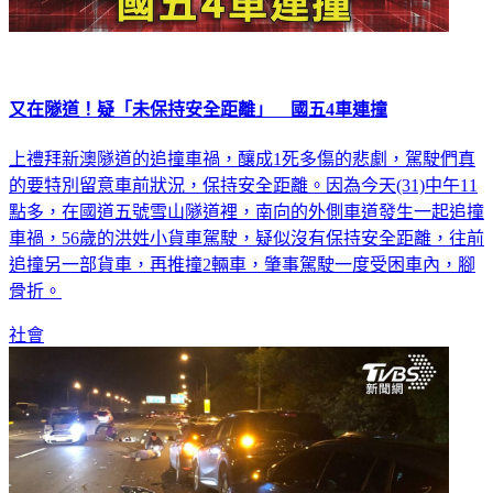
又在隧道！疑「未保持安全距離」 國五4車連撞
上禮拜新澳隧道的追撞車禍，釀成1死多傷的悲劇，駕駛們真
的要特別留意車前狀況，保持安全距離。因為今天(31)中午11
點多，在國道五號雪山隧道裡，南向的外側車道發生一起追撞
車禍，56歲的洪姓小貨車駕駛，疑似沒有保持安全距離，往前
追撞另一部貨車，再推撞2輛車，肇事駕駛一度受困車內，腳
骨折。
社會