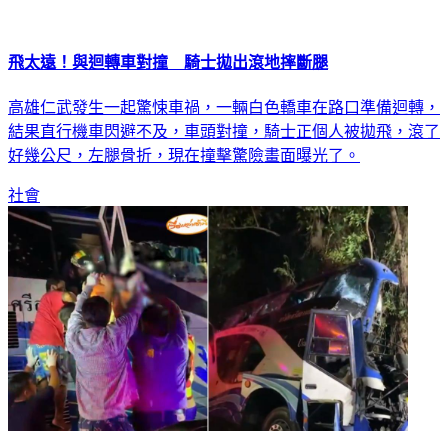
飛太遠！與迴轉車對撞 騎士拋出滾地摔斷腿
高雄仁武發生一起驚悚車禍，一輛白色轎車在路口準備迴轉，
結果直行機車閃避不及，車頭對撞，騎士正個人被拋飛，滾了
好幾公尺，左腿骨折，現在撞擊驚險畫面曝光了。
社會
泰國巴士撞樹釀14死 車頭凹陷全毀疑司機「沒睡飽」惹禍