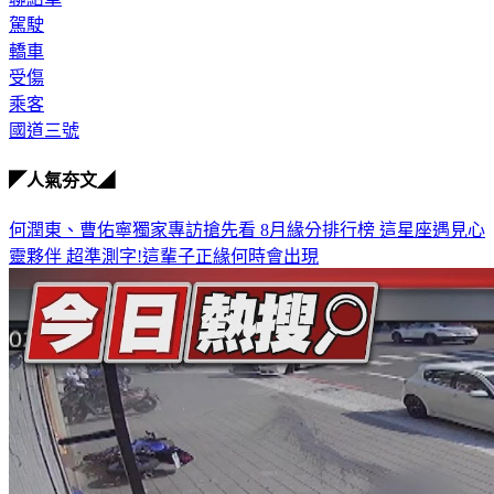
轎車
受傷
乘客
國道三號
◤人氣夯文◢
何潤東、曹佑寧獨家專訪搶先看
8月緣分排行榜 這星座遇見心
靈夥伴
超準測字!這輩子正緣何時會出現