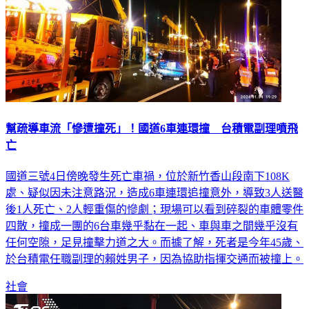
幫疏導車流「慘遭撞死」！國道6車連環撞 台積電副理噴飛
亡
國道三號4日傍晚發生死亡車禍，位於新竹香山段南下108K
處、疑似因未注意路況，造成6車連環追撞意外，導致3人送醫
後1人死亡、2人輕重傷的慘劇；現場可以看到碎裂的車體零件
四散，撞成一團的6台車幾乎黏在一起、車與車之間幾乎沒有
任何空隙，足見撞擊力道之大。而據了解，死者是今年45歲、
於台積電任職副理的賴姓男子，因為協助指揮交通而被撞上。
社會