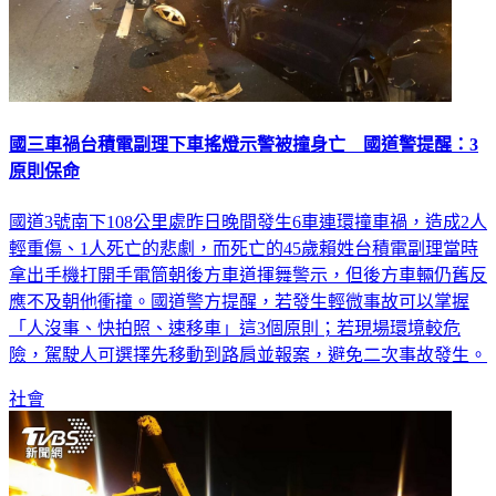
國三車禍台積電副理下車搖燈示警被撞身亡 國道警提醒：3
原則保命
國道3號南下108公里處昨日晚間發生6車連環撞車禍，造成2人
輕重傷、1人死亡的悲劇，而死亡的45歲賴姓台積電副理當時
拿出手機打開手電筒朝後方車道揮舞警示，但後方車輛仍舊反
應不及朝他衝撞。國道警方提醒，若發生輕微事故可以掌握
「人沒事、快拍照、速移車」這3個原則；若現場環境較危
險，駕駛人可選擇先移動到路肩並報案，避免二次事故發生。
社會