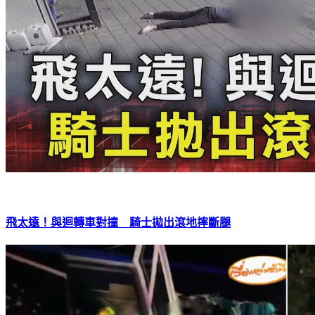
飛太遠！與迴轉車對撞 騎士拋出滾地摔斷腿