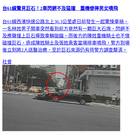
台61線驚見巨石！2車閃避不及猛撞 重機慘摔男女噴飛
台61線西濱快速公路北上36.3公里處日前發生一起驚悚車禍，
一名林姓男子開車突然看到前方竟然有一顆巨大石塊，閃避不
及應聲撞上巨石導致車輛拋錨，而後方的陳姓重機騎士也不慎
碰撞巨石，造成陳姓騎士及張姓乘客當場摔車噴飛，警方到場
後立刻將2人送醫治療，至於巨石來源仍有待警方調查釐清。
社會