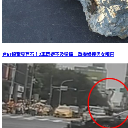
台61線驚見巨石！2車閃避不及猛撞 重機慘摔男女噴飛