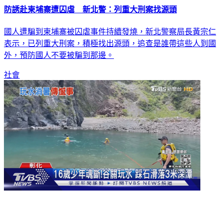
防誘赴柬埔寨遭囚虐 新北警：列重大刑案找源頭
國人遭騙到柬埔寨被囚虐事件持續發燒，新北警察局長黃宗仁
表示，已列重大刑案，積極找出源頭，追查是誰帶這些人到國
外，預防國人不要被騙到那邊。
社會