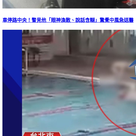
車停路中央！警見他「眼神渙散、說話含糊」驚覺中風急送醫