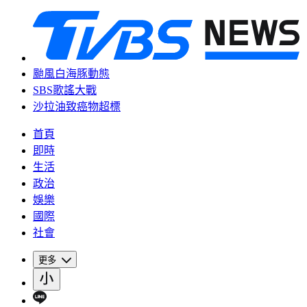
颱風白海豚動態
SBS歌謠大戰
沙拉油致癌物超標
首頁
即時
生活
政治
娛樂
國際
社會
更多