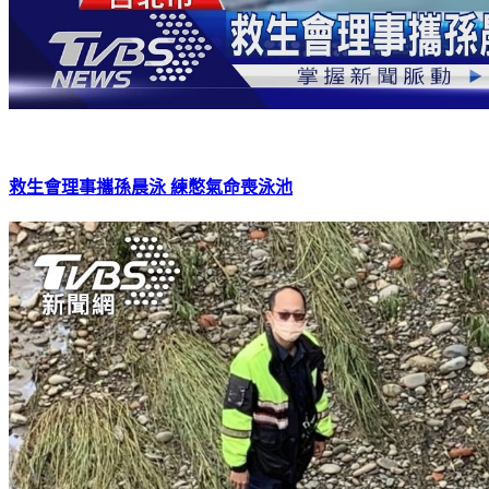
救生會理事攜孫晨泳 練憋氣命喪泳池