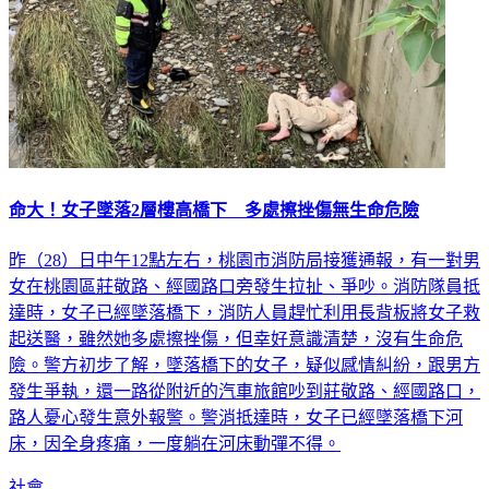
命大！女子墜落2層樓高橋下 多處擦挫傷無生命危險
昨（28）日中午12點左右，桃園市消防局接獲通報，有一對男
女在桃園區莊敬路、經國路口旁發生拉扯、爭吵。消防隊員抵
達時，女子已經墜落橋下，消防人員趕忙利用長背板將女子救
起送醫，雖然她多處擦挫傷，但幸好意識清楚，沒有生命危
險。警方初步了解，墜落橋下的女子，疑似感情糾紛，跟男方
發生爭執，還一路從附近的汽車旅館吵到莊敬路、經國路口，
路人憂心發生意外報警。警消抵達時，女子已經墜落橋下河
床，因全身疼痛，一度躺在河床動彈不得。
社會