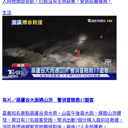
人時她頭部受創，已經沒有生命跡象，緊急送醫搶救。
生活
有片／葫蘆谷大雨遇山洪 警消冒險救17遊客
嘉義知名景點葫蘆谷滑水道，山區午後豪大雨，導致山洪爆
發，周日有17名遊客受困，警消出動7個分隊人員前往救援，
消防員透過繩索冒險攀過對岸，最後17人全部獲救。