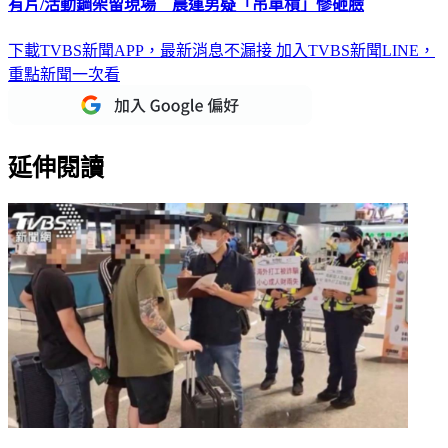
有片/活動鋼架留現場 晨運男疑「吊單槓」慘砸臉
下載TVBS新聞APP，最新消息不漏接
加入TVBS新聞LINE，
重點新聞一次看
延伸閱讀