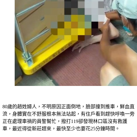
80歲的趙姓婦人，不明原因正面倒地，臉部撞到推車，鮮血直
流，身體實在不舒服根本無法站起，有住戶看到趕快呼喚一旁
正在處理車禍的員警幫忙，撥打119卻發現林口區沒有救護
車，最近得從新莊趕來，最快至少也要花25分鐘時間。