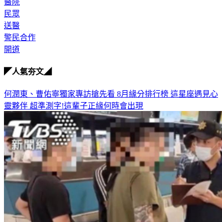
醫院
民眾
送醫
警民合作
開道
◤人氣夯文◢
何潤東、曹佑寧獨家專訪搶先看
8月緣分排行榜 這星座遇見心
靈夥伴
超準測字!這輩子正緣何時會出現