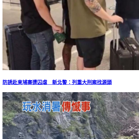
防誘赴柬埔寨遭囚虐 新北警：列重大刑案找源頭