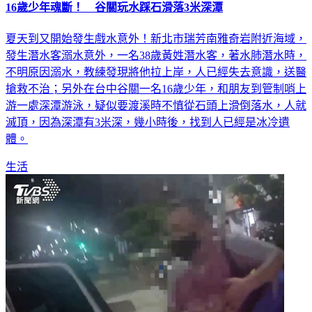
16歲少年魂斷！ 谷關玩水踩石滑落3米深潭
夏天到又開始發生戲水意外！新北市瑞芳南雅奇岩附近海域，
發生潛水客溺水意外，一名38歲黃姓潛水客，著水肺潛水時，
不明原因溺水，教練發現將他拉上岸，人已經失去意識，送醫
搶救不治；另外在台中谷關一名16歲少年，和朋友到管制哨上
游一處深潭游泳，疑似要渡溪時不慎從石頭上滑倒落水，人就
滅頂，因為深潭有3米深，幾小時後，找到人已經是冰冷遺
體。
生活