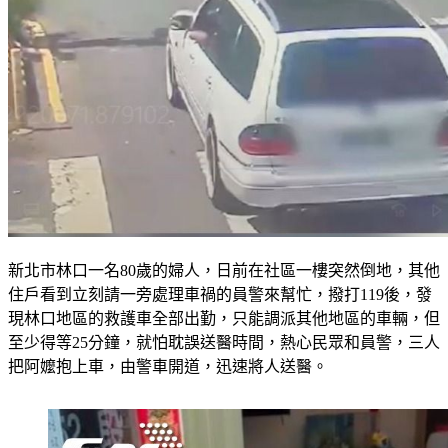
新北市林口一名80歲的婦人，日前在社區一樓突然倒地，其他
住戶看到立刻請一旁處理車禍的員警來幫忙，撥打119後，發
現林口地區的救護車全部出勤，只能調派其他地區的車輛，但
至少得等25分鐘，就怕耽誤送醫時間，熱心民眾和員警，三人
把阿嬤抱上車，由警車開道，迅速將人送醫。