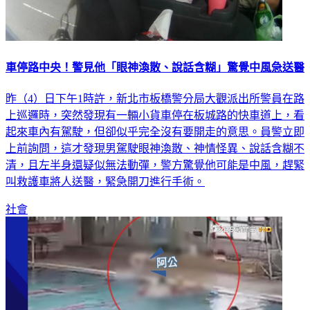
車停路中央！警見他「眼神渙散、說話含糊」驚覺中風急送醫
昨（4）日下午1時許，新北市板橋警分局大觀派出所警員在路
上巡邏時，突然發現有一輛小貨車停在板城路的快車道上，看
起來車內有駕駛，但卻似乎完全沒有要開走的意思。員警立即
上前詢問，這才發現男駕駛眼神渙散、神情怪異、說話含糊不
清，且左半身還疑似無法動彈，警方驚覺他可能是中風，趕緊
叫救護車將人送醫，緊急開刀進行手術。
社會