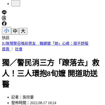
快訊
中國出入境新規將上路 陸委會曝「這類人」最危險
首頁
｜
社會
獨／警民消三方「蹽落去」救
人！三人環抱8旬嬤 開道助送
醫
記者：吳欣晏
發佈時間：2022.08.17 18:24