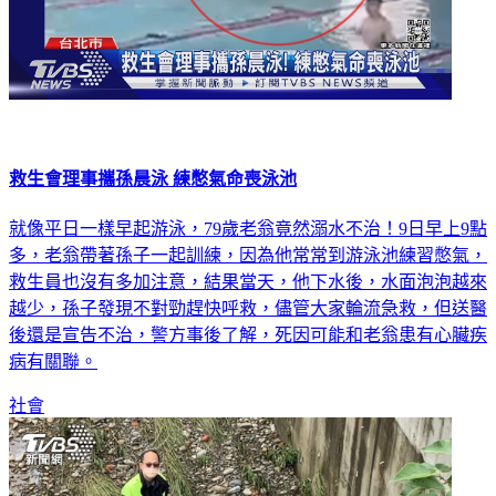
救生會理事攜孫晨泳 練憋氣命喪泳池
就像平日一樣早起游泳，79歲老翁竟然溺水不治！9日早上9點
多，老翁帶著孫子一起訓練，因為他常常到游泳池練習憋氣，
救生員也沒有多加注意，結果當天，他下水後，水面泡泡越來
越少，孫子發現不對勁趕快呼救，儘管大家輪流急救，但送醫
後還是宣告不治，警方事後了解，死因可能和老翁患有心臟疾
病有關聯。
社會