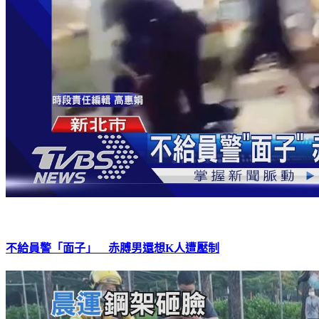
不給員警「面子」 赤膊男還想K人遭壓制