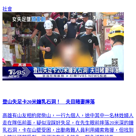
社會
登山失足卡20米鐘乳石洞！ 夫目睹妻摔落
高雄有山友相約爬柴山，一行九個人，途中其中一名林姓婦人
走在隊伍前面，疑似沒踩好失足，在先生眼前摔落20米深的鐘
乳石洞，卡在山壁受困，出動救難人員利用繩索救援，但找到