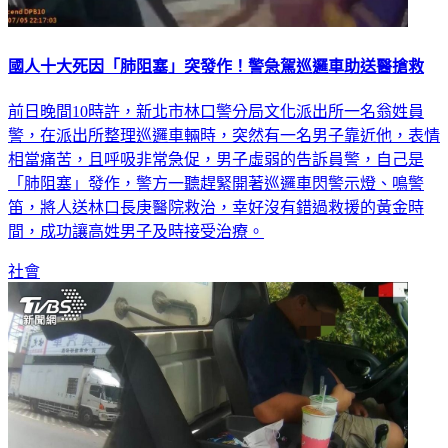
國人十大死因「肺阻塞」突發作！警急駕巡邏車助送醫搶救
前日晚間10時許，新北市林口警分局文化派出所一名翁姓員
警，在派出所整理巡邏車輛時，突然有一名男子靠近他，表情
相當痛苦，且呼吸非常急促，男子虛弱的告訴員警，自己是
「肺阻塞」發作，警方一聽趕緊開著巡邏車閃警示燈、鳴警
笛，將人送林口長庚醫院救治，幸好沒有錯過救援的黃金時
間，成功讓高姓男子及時接受治療。
社會