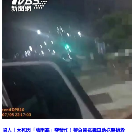
國人十大死因「肺阻塞」突發作！警急駕巡邏車助送醫搶救