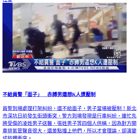
不給員警「面子」 赤膊男還想K人遭壓制
員警到場處理打架糾紛，還不給面子，男子當場被壓制！新北
市深坑日前發生街頭衝突，警方到場發現是行車糾紛，連忙先
將受傷的凌姓男子送醫，張姓男子等四個人供稱，因為對方開
車排氣管聲音很大，還差點撞上他們，所以才會理論，卻演變
成肢體衝突。