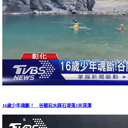
16歲少年魂斷！ 谷關玩水踩石滑落3米深潭