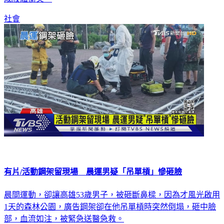
社會
有片/活動鋼架留現場 晨運男疑「吊單槓」慘砸臉
晨間運動，卻讓高雄53歲男子，被砸斷鼻樑，因為才風光啟用
1天的森林公園，廣告鋼架卻在他吊單槓時突然倒塌，砸中臉
部，血流如注，被緊急送醫急救。