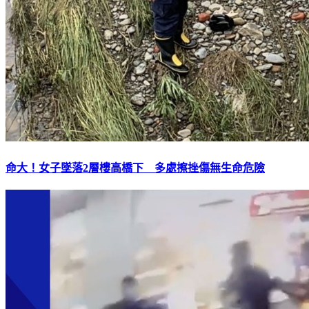
命大！女子墜落2層樓高橋下 多處擦挫傷無生命危險