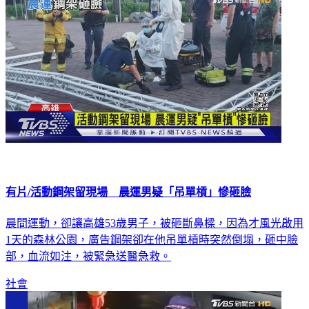
有片/活動鋼架留現場 晨運男疑「吊單槓」慘砸臉
晨間運動，卻讓高雄53歲男子，被砸斷鼻樑，因為才風光啟用
1天的森林公園，廣告鋼架卻在他吊單槓時突然倒塌，砸中臉
部，血流如注，被緊急送醫急救。
社會