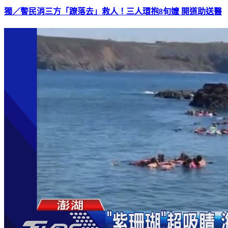
獨／警民消三方「蹽落去」救人！三人環抱8旬嬤 開道助送醫