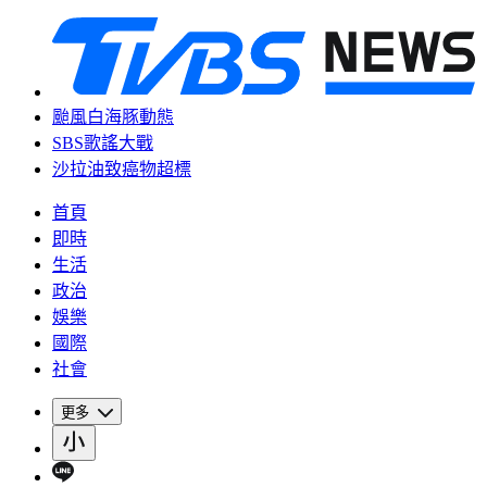
颱風白海豚動態
SBS歌謠大戰
沙拉油致癌物超標
首頁
即時
生活
政治
娛樂
國際
社會
更多