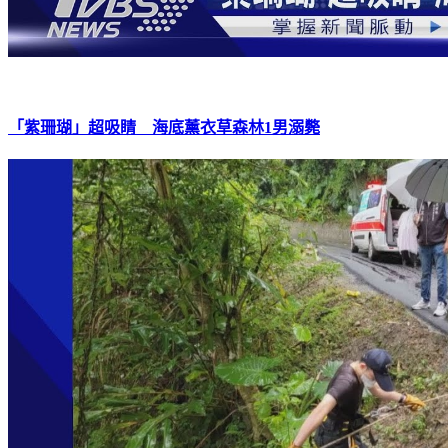
「紫珊瑚」超吸睛 海底薰衣草森林1男溺斃