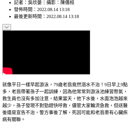
記者
：
吳欣晏
｜
攝影
：
陳儒桓
發佈時間：
2022.08.14 13:18
最後更新時間：
2022.08.14 13:18
就像平日一樣早起游泳，79歲老翁竟然溺水不治！9日早上9點
多，老翁帶著孫子一起訓練，因為他常常到游泳池練習憋氣，
救生員也沒有多加注意，結果當天，他下水後，水面泡泡越來
越少，孫子發現不對勁趕快呼救，儘管大家輪流急救，但送醫
後還是宣告不治，警方事後了解，死因可能和老翁患有心臟疾
病有關聯。