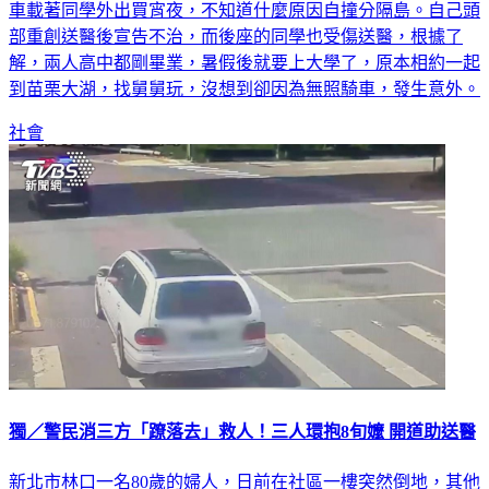
車載著同學外出買宵夜，不知道什麼原因自撞分隔島。自己頭
部重創送醫後宣告不治，而後座的同學也受傷送醫，根據了
解，兩人高中都剛畢業，暑假後就要上大學了，原本相約一起
到苗栗大湖，找舅舅玩，沒想到卻因為無照騎車，發生意外。
社會
獨／警民消三方「蹽落去」救人！三人環抱8旬嬤 開道助送醫
新北市林口一名80歲的婦人，日前在社區一樓突然倒地，其他