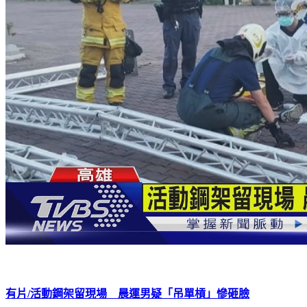
有片/活動鋼架留現場 晨運男疑「吊單槓」慘砸臉