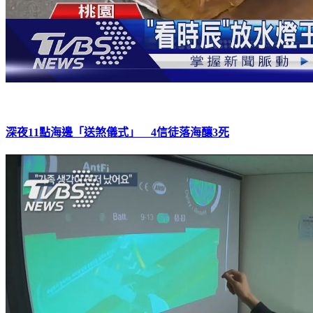
深夜11點海邊「送煞儀式」 4信徒落海釀3死