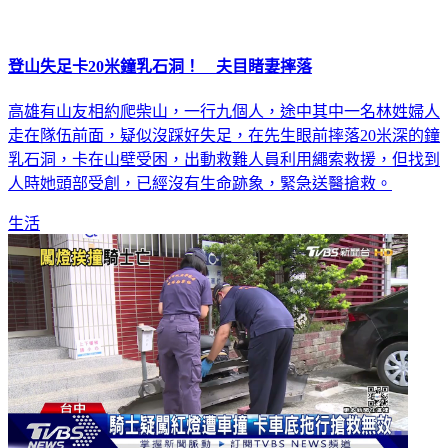
登山失足卡20米鐘乳石洞！ 夫目睹妻摔落
高雄有山友相約爬柴山，一行九個人，途中其中一名林姓婦人
走在隊伍前面，疑似沒踩好失足，在先生眼前摔落20米深的鐘
乳石洞，卡在山壁受困，出動救難人員利用繩索救援，但找到
人時她頭部受創，已經沒有生命跡象，緊急送醫搶救。
生活