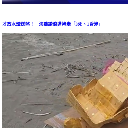
才放水燈送煞！ 海邊踏浪遭捲走「3死、1昏迷」