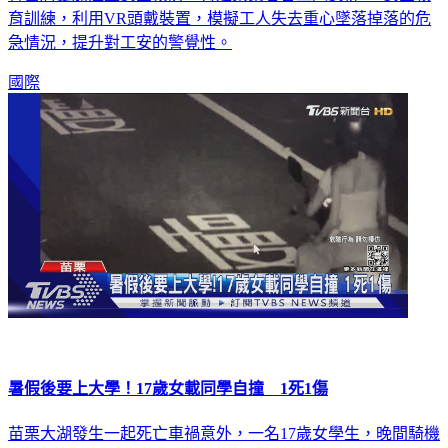
育訓練，利用VR頭戴裝置，模擬工人失去重心墜落掉落的危
急情況，提升對工安的警覺性。
國際
暑假後要上大學！17歲女載同學自撞 1死1傷
苗栗大湖發生一起死亡車禍意外，一名17歲女學生，晚間騎機