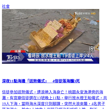
社會
深夜11點海邊「送煞儀式」 4信徒落海釀3死
信徒參加送煞儀式，遭浪捲入海身亡！桃園永安漁港旁的海
灘，有宮廟信徒選在13號晚上11點，舉行放水燈王船儀式，共
19人下海，當時海水深度只到腳踝，突然大浪來襲，4名男子