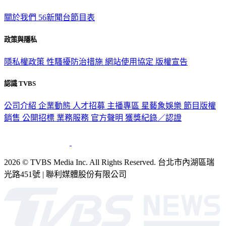
關於我們
56新聞台節目表
政策與隱私
隱私權政策
性騷擾防治措施
網站使用協定
版權宣告
認識 TVBS
公司介紹
企業動態
人才招募
主播專區
星藝象娛樂
節目版權
銷售
公開招標
業務服務
官方聲明
獲獎紀錄／認證
2026 © TVBS Media Inc. All Rights Reserved. 台北市內湖區瑞
光路451號 | 聯利媒體股份有限公司