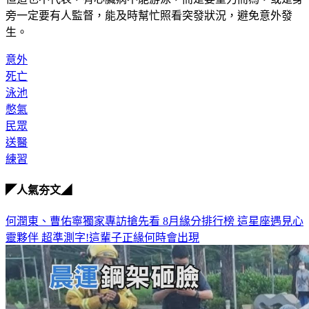
旁一定要有人監督，能及時幫忙照看突發狀況，避免意外發
生。
意外
死亡
泳池
憋氣
民眾
送醫
練習
◤人氣夯文◢
何潤東、曹佑寧獨家專訪搶先看
8月緣分排行榜 這星座遇見心
靈夥伴
超準測字!這輩子正緣何時會出現