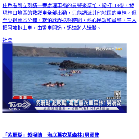
住戶看到立刻請一旁處理車禍的員警來幫忙，撥打119後，發
現林口地區的救護車全部出勤，只能調派其他地區的車輛，但
至少得等25分鐘，就怕耽誤送醫時間，熱心民眾和員警，三人
把阿嬤抱上車，由警車開道，迅速將人送醫。
社會
「紫珊瑚」超吸睛 海底薰衣草森林1男溺斃