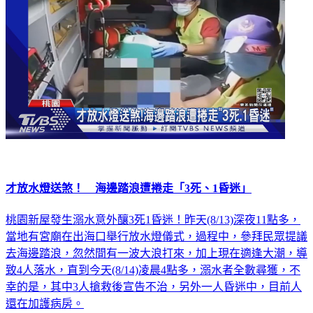
才放水燈送煞！ 海邊踏浪遭捲走「3死、1昏迷」
桃園新屋發生溺水意外釀3死1昏迷！昨天(8/13)深夜11點多，
當地有宮廟在出海口舉行放水燈儀式，過程中，參拜民眾提議
去海邊踏浪，忽然間有一波大浪打來，加上現在適逢大潮，導
致4人落水，直到今天(8/14)凌晨4點多，溺水者全數尋獲，不
幸的是，其中3人搶救後宣告不治，另外一人昏迷中，目前人
還在加護病房。