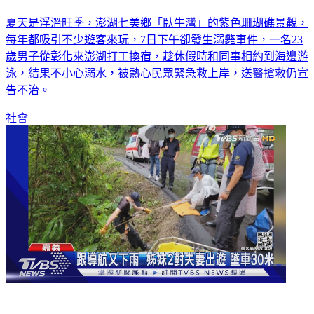
夏天是浮潛旺季，澎湖七美鄉「臥牛灣」的紫色珊瑚礁景觀，
每年都吸引不少遊客來玩，7日下午卻發生溺斃事件，一名23
歲男子從彰化來澎湖打工換宿，趁休假時和同事相約到海邊游
泳，結果不小心溺水，被熱心民眾緊急救上岸，送醫搶救仍宣
告不治。
社會