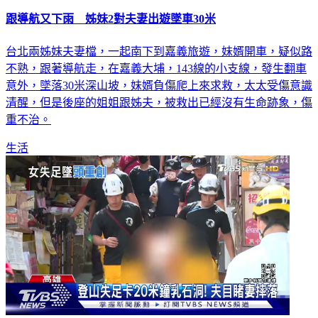
跟導航又下雨 姊妹2對夫妻出遊墜車30米
台北兩姊妹夫妻檔，一起南下到嘉義旅遊，妹婿開車，疑似路
不熟，跟著導航走，在嘉義大埔，143線的小支線，發生翻車
意外，墜落30米深山坡，妹婿負傷爬上來求救，太太受傷意識
清醒，但是後座的姐姐跟姊夫，被救出已經沒有生命跡象，傷
重不治。
生活