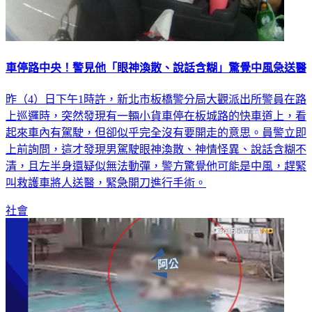
車停路中央！警見他「眼神渙散、說話含糊」驚覺中風急送醫
昨（4）日下午1時許，新北市板橋警分局大觀派出所警員在路
上巡邏時，突然發現有一輛小貨車停在板城路的快車道上，看
起來車內有駕駛，但卻似乎完全沒有要開走的意思。員警立即
上前詢問，這才發現男駕駛眼神渙散、神情怪異、說話含糊不
清，且左半身還疑似無法動彈，警方驚覺他可能是中風，趕緊
叫救護車將人送醫，緊急開刀進行手術。
社會