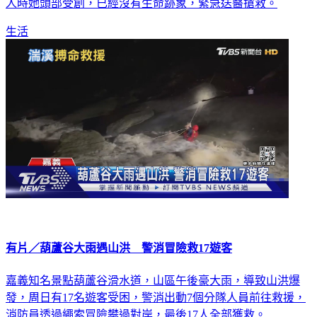
人時她頭部受創，已經沒有生命跡象，緊急送醫搶救。
生活
有片／葫蘆谷大雨遇山洪 警消冒險救17遊客
嘉義知名景點葫蘆谷滑水道，山區午後豪大雨，導致山洪爆
發，周日有17名遊客受困，警消出動7個分隊人員前往救援，
消防員透過繩索冒險攀過對岸，最後17人全部獲救。