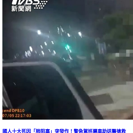
國人十大死因「肺阻塞」突發作！警急駕巡邏車助送醫搶救