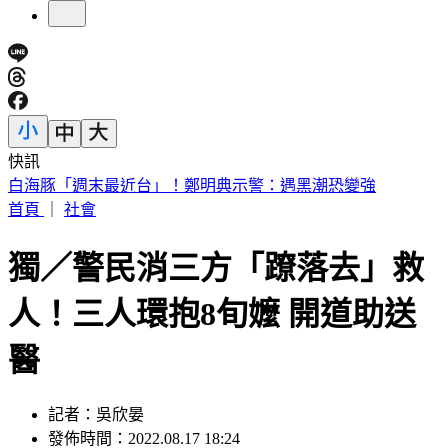
快訊
快訊／台中神岡死亡車禍 婦人遭大貨車撞飛魂斷路口
首頁
｜
社會
獨／警民消三方「蹽落去」救
人！三人環抱8旬嬤 開道助送
醫
記者：吳欣晏
發佈時間：2022.08.17 18:24