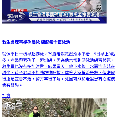
救生會理事攜孫晨泳 練憋氣命喪泳池
就像平日一樣早起游泳，79歲老翁竟然溺水不治！9日早上9點
多，老翁帶著孫子一起訓練，因為他常常到游泳池練習憋氣，
救生員也沒有多加注意，結果當天，他下水後，水面泡泡越來
越少，孫子發現不對勁趕快呼救，儘管大家輪流急救，但送醫
後還是宣告不治，警方事後了解，死因可能和老翁患有心臟疾
病有關聯。
社會