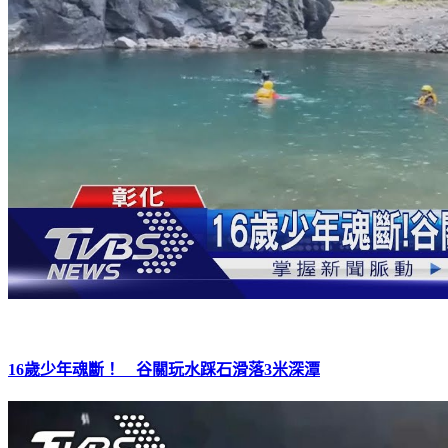
16歲少年魂斷！ 谷關玩水踩石滑落3米深潭