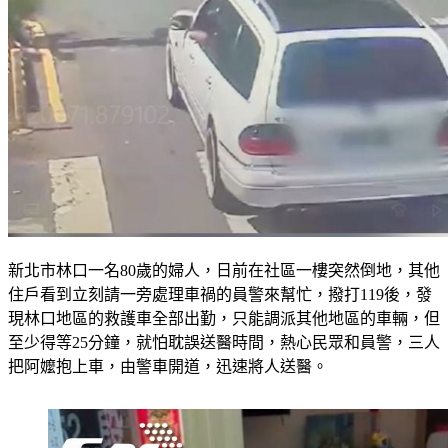
新北市林口一名80歲的婦人，日前在社區一樓突然倒地，其他
住戶看到立刻請一旁處理車禍的員警來幫忙，撥打119後，發
現林口地區的救護車全部出勤，只能調派其他地區的車輛，但
至少得等25分鐘，就怕耽誤送醫時間，熱心民眾和員警，三人
把阿嬤抱上車，由警車開道，迅速將人送醫。