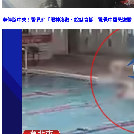
車停路中央！警見他「眼神渙散、說話含糊」驚覺中風急送醫