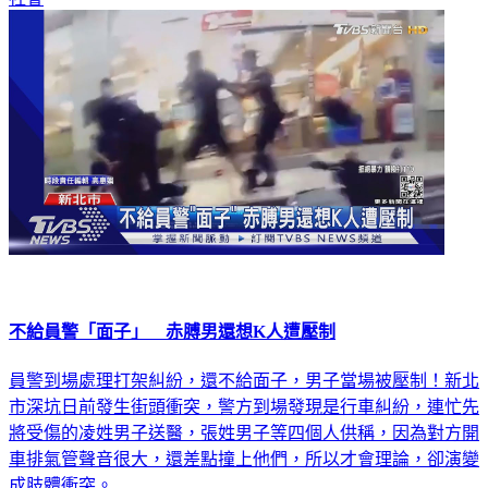
不給員警「面子」 赤膊男還想K人遭壓制
員警到場處理打架糾紛，還不給面子，男子當場被壓制！新北
市深坑日前發生街頭衝突，警方到場發現是行車糾紛，連忙先
將受傷的凌姓男子送醫，張姓男子等四個人供稱，因為對方開
車排氣管聲音很大，還差點撞上他們，所以才會理論，卻演變
成肢體衝突。