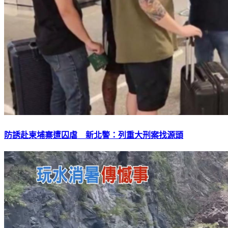
防誘赴柬埔寨遭囚虐 新北警：列重大刑案找源頭