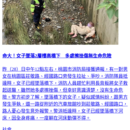
命大！女子墜落2層樓高橋下 多處擦挫傷無生命危險
昨（28）日中午12點左右，桃園市消防局接獲通報，有一對男
女在桃園區莊敬路、經國路口旁發生拉扯、爭吵。消防隊員抵
達時，女子已經墜落橋下，消防人員趕忙利用長背板將女子救
起送醫，雖然她多處擦挫傷，但幸好意識清楚，沒有生命危
險。警方初步了解，墜落橋下的女子，疑似感情糾紛，跟男方
發生爭執，還一路從附近的汽車旅館吵到莊敬路、經國路口，
路人憂心發生意外報警。警消抵達時，女子已經墜落橋下河
床，因全身疼痛，一度躺在河床動彈不得。
社會