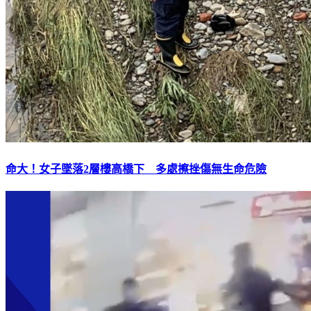
命大！女子墜落2層樓高橋下 多處擦挫傷無生命危險