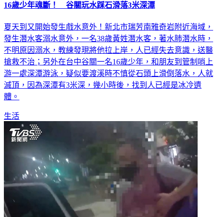
16歲少年魂斷！ 谷關玩水踩石滑落3米深潭
夏天到又開始發生戲水意外！新北市瑞芳南雅奇岩附近海域，
發生潛水客溺水意外，一名38歲黃姓潛水客，著水肺潛水時，
不明原因溺水，教練發現將他拉上岸，人已經失去意識，送醫
搶救不治；另外在台中谷關一名16歲少年，和朋友到管制哨上
游一處深潭游泳，疑似要渡溪時不慎從石頭上滑倒落水，人就
滅頂，因為深潭有3米深，幾小時後，找到人已經是冰冷遺
體。
生活