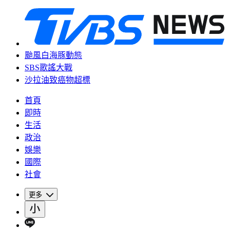
颱風白海豚動態
SBS歌謠大戰
沙拉油致癌物超標
首頁
即時
生活
政治
娛樂
國際
社會
更多