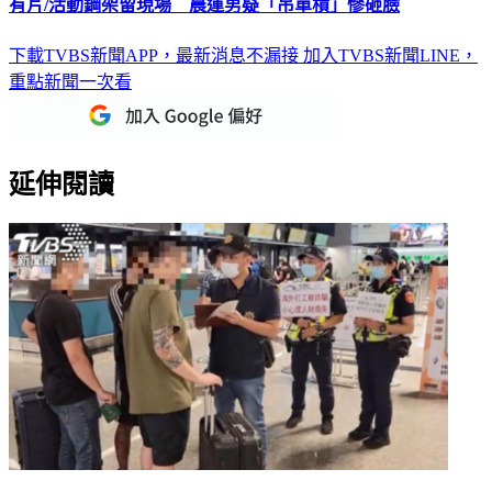
有片/活動鋼架留現場 晨運男疑「吊單槓」慘砸臉
下載TVBS新聞APP，最新消息不漏接
加入TVBS新聞LINE，
重點新聞一次看
延伸閱讀