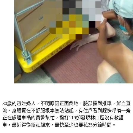
80歲的趙姓婦人，不明原因正面倒地，臉部撞到推車，鮮血直
流，身體實在不舒服根本無法站起，有住戶看到趕快呼喚一旁
正在處理車禍的員警幫忙，撥打119卻發現林口區沒有救護
車，最近得從新莊趕來，最快至少也要花25分鐘時間。