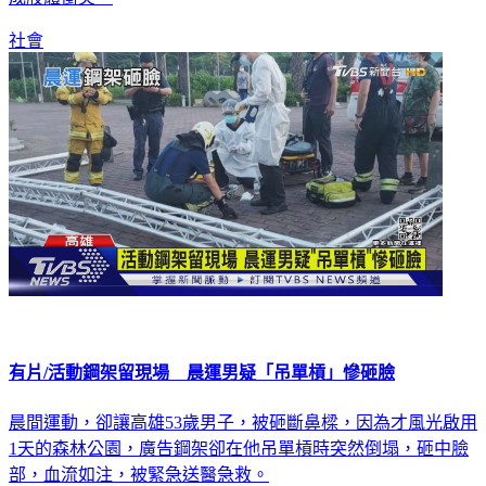
社會
有片/活動鋼架留現場 晨運男疑「吊單槓」慘砸臉
晨間運動，卻讓高雄53歲男子，被砸斷鼻樑，因為才風光啟用
1天的森林公園，廣告鋼架卻在他吊單槓時突然倒塌，砸中臉
部，血流如注，被緊急送醫急救。