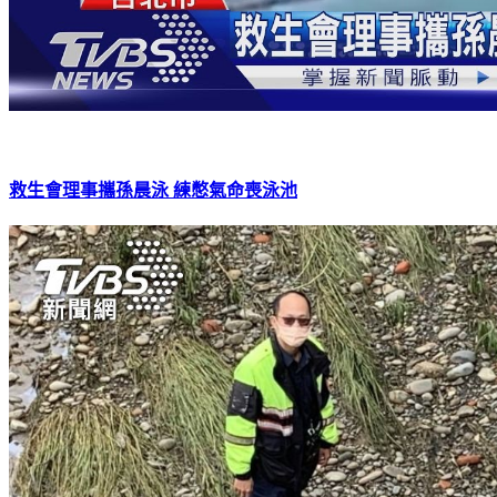
救生會理事攜孫晨泳 練憋氣命喪泳池