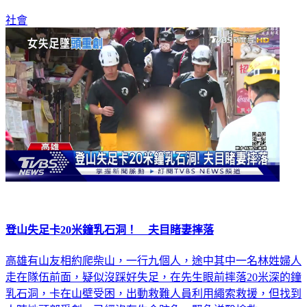
社會
登山失足卡20米鐘乳石洞！ 夫目睹妻摔落
高雄有山友相約爬柴山，一行九個人，途中其中一名林姓婦人
走在隊伍前面，疑似沒踩好失足，在先生眼前摔落20米深的鐘
乳石洞，卡在山壁受困，出動救難人員利用繩索救援，但找到