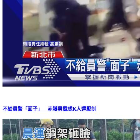
不給員警「面子」 赤膊男還想K人遭壓制