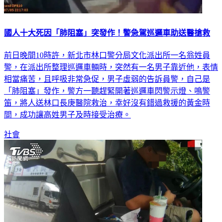
國人十大死因「肺阻塞」突發作！警急駕巡邏車助送醫搶救
前日晚間10時許，新北市林口警分局文化派出所一名翁姓員
警，在派出所整理巡邏車輛時，突然有一名男子靠近他，表情
相當痛苦，且呼吸非常急促，男子虛弱的告訴員警，自己是
「肺阻塞」發作，警方一聽趕緊開著巡邏車閃警示燈、鳴警
笛，將人送林口長庚醫院救治，幸好沒有錯過救援的黃金時
間，成功讓高姓男子及時接受治療。
社會