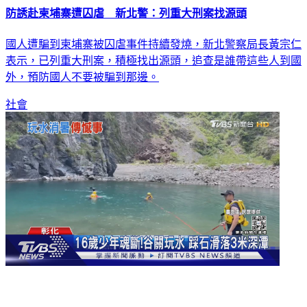
防誘赴柬埔寨遭囚虐 新北警：列重大刑案找源頭
國人遭騙到柬埔寨被囚虐事件持續發燒，新北警察局長黃宗仁
表示，已列重大刑案，積極找出源頭，追查是誰帶這些人到國
外，預防國人不要被騙到那邊。
社會