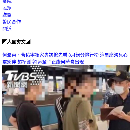
醫院
民眾
送醫
警民合作
開道
◤人氣夯文◢
何潤東、曹佑寧獨家專訪搶先看
8月緣分排行榜 這星座遇見心
靈夥伴
超準測字!這輩子正緣何時會出現