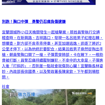
別跑！胸口中彈 勇警仍忍痛負傷逮嫌
宜蘭頭城昨(2)日天晚間發生一起槍擊案，蔡姓員警執行交通
稽查時，在新興路、吉祥路口，發現一名呂姓男子紅燈右轉，
想攔查，對方卻不肯乖乖停車，甚至加速逃逸，追逐了將近2
公里才停下，以為他終於要配合，結果呂姓男子竟然從掏出手
槍，朝員警胸口開了一槍，子彈貫穿肺部，卡在腋下，一根肋
骨被打斷，員警忍痛持續壓制嫌犯，不幸中的大幸是，子彈進
入後「打斜的」，否則差一點就會就傷到心臟！宜蘭縣長林姿
妙、內政部長徐國勇，以及警政署長陳家欽，下午都到場慰
問。
社會