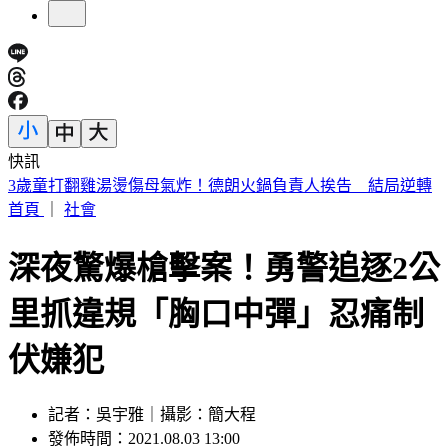
快訊
關公聖誕祈福眉角注意！這兩供品勿上神桌、職業拜對業績狂
飆
首頁
｜
社會
深夜驚爆槍擊案！勇警追逐2公
里抓違規「胸口中彈」忍痛制
伏嫌犯
記者：吳宇雅｜攝影：簡大程