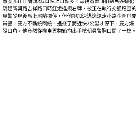
事發就在宜蘭頭城2日晚上11點多，監視器畫面拍到呂姓嫌犯
騎經新興路吉祥路口時紅燈違規右轉，被正在執行交通稽查的
員警發現後馬上尾隨攔停，但他卻加速逃逸還走小路企圖甩開
員警，雙方不斷繞啊繞，追逐了將近快2公里才停下，雙方爆
發口角，他竟然從機車置物箱掏出手槍朝員警胸口開了一槍。