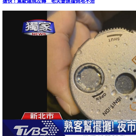
搶快！駕駛違規左轉 老夫妻遭撞倒地不治