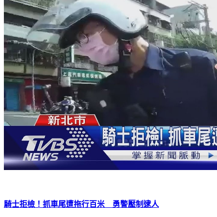
騎士拒檢！抓車尾遭拖行百米 勇警壓制逮人