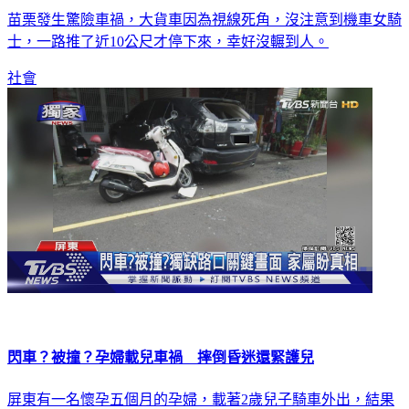
差一點輾到！拖板車「推撞拖行」女騎士近10公尺
苗栗發生驚險車禍，大貨車因為視線死角，沒注意到機車女騎
士，一路推了近10公尺才停下來，幸好沒輾到人。
社會
閃車？被撞？孕婦載兒車禍 摔倒昏迷還緊護兒