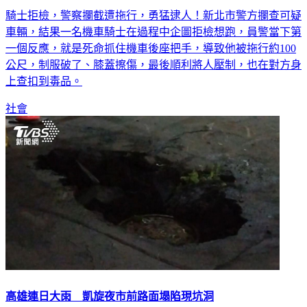
騎士拒檢！抓車尾遭拖行百米 勇警壓制逮人
騎士拒檢，警察攔截遭拖行，勇猛逮人！新北市警方攔查可疑
車輛，結果一名機車騎士在過程中企圖拒檢想跑，員警當下第
一個反應，就是死命抓住機車後座把手，導致他被拖行約100
公尺，制服破了、膝蓋擦傷，最後順利將人壓制，也在對方身
上查扣到毒品。
社會