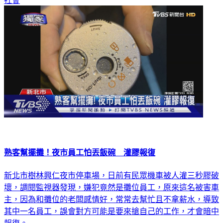
社會
熟客幫擺攤！夜市員工怕丟飯碗 灌膠報復
新北市樹林興仁夜市停車場，日前有民眾機車被人灌三秒膠破
壞，調閱監視器發現，嫌犯竟然是攤位員工，原來這名被害車
主，因為和攤位的老闆感情好，常常去幫忙且不拿薪水，導致