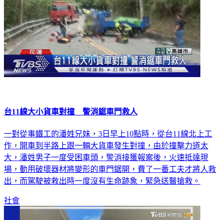
台11線大小貨車對撞 警消鋸車門救人
一對從事鐵工的潘姓兄妹，3日早上10點時，從台11線北上工
作，開車到半路上跟一輛大貨車發生對撞，由於撞擊力道太
大，潘姓男子一度受困車頭，警消接獲報案後，火速抵達現
場，動用破壞器材將變形的車門鋸開，費了一番工夫才將人救
出，而駕駛被救出時一度沒有生命跡象，緊急送醫搶救。
社會