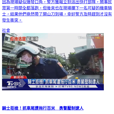
口2日深夜有兩隊人馬，因為感情糾紛相約在一家餐廳談判，
因為現場疑似爆發口角，警方獲報立刻派出快打部隊，鬧事民
眾第一時間全都落跑，但後來也在現場攔下一名可疑的機車騎
士，結果他們竟然帶了開山刀到場，幸好警方及時趕到才沒有
發生衝突。
社會