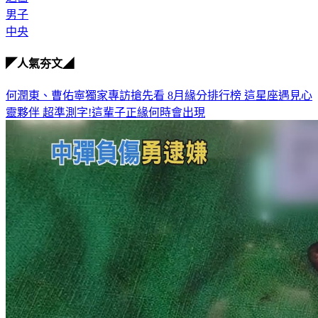
送醫
男子
中央
◤人氣夯文◢
何潤東、曹佑寧獨家專訪搶先看
8月緣分排行榜 這星座遇見心
靈夥伴
超準測字!這輩子正緣何時會出現