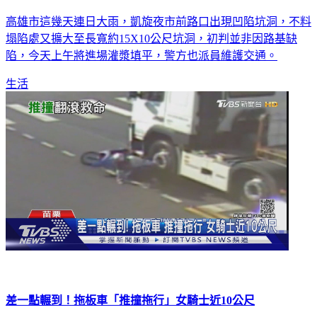
高雄連日大雨 凱旋夜市前路面塌陷現坑洞
高雄市這幾天連日大雨，凱旋夜市前路口出現凹陷坑洞，不料
塌陷處又擴大至長寬約15X10公尺坑洞，初判並非因路基缺
陷，今天上午將進場灌漿填平，警方也派員維護交通。
生活