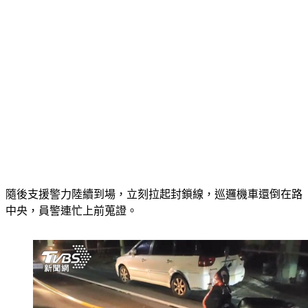
隨後支援警力陸續到場，立刻拉起封鎖線，巡邏機車還倒在路
中央，員警連忙上前蒐證。