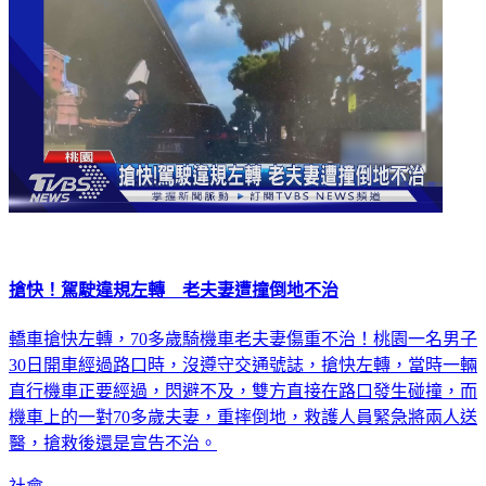
搶快！駕駛違規左轉 老夫妻遭撞倒地不治
轎車搶快左轉，70多歲騎機車老夫妻傷重不治！桃園一名男子
30日開車經過路口時，沒遵守交通號誌，搶快左轉，當時一輛
直行機車正要經過，閃避不及，雙方直接在路口發生碰撞，而
機車上的一對70多歲夫妻，重摔倒地，救護人員緊急將兩人送
醫，搶救後還是宣告不治。