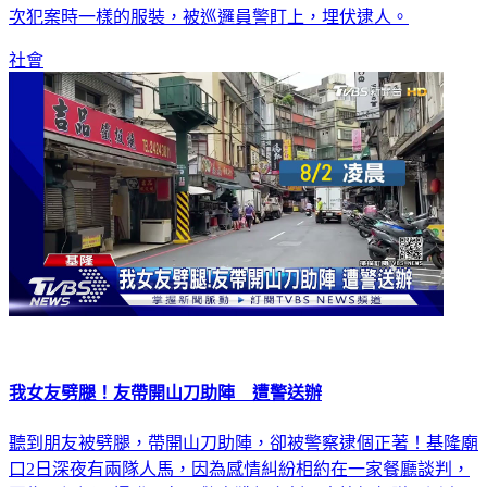
閒晃，甚至搭Uber離開，日前疑似再度犯案，卻因為穿著跟上
次犯案時一樣的服裝，被巡邏員警盯上，埋伏逮人。
社會
我女友劈腿！友帶開山刀助陣 遭警送辦
聽到朋友被劈腿，帶開山刀助陣，卻被警察逮個正著！基隆廟