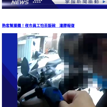
熟客幫擺攤！夜市員工怕丟飯碗 灌膠報復