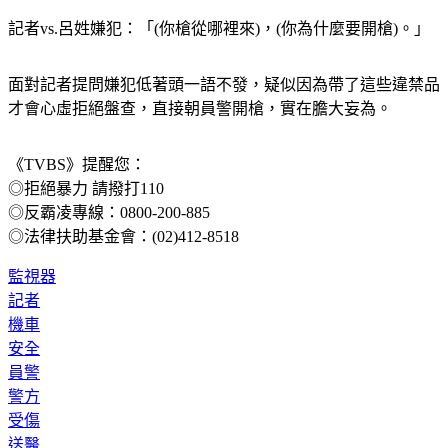
記者vs.呂姓嫌犯：「(你槍從哪裡來)，(你為什麼要開槍)。」
面對記者提問嫌犯低著頭一語不發，疑似因為帶了這些違禁品
才會心虛拒絕盤查，直接朝員警開槍，實在膽大妄為。
《TVBS》提醒您：
◎拒絕暴力 請撥打110
◎反霸凌專線：0800-200-885
◎法律扶助基金會：(02)412-8518
監視器
記者
機車
安全
員警
警方
受傷