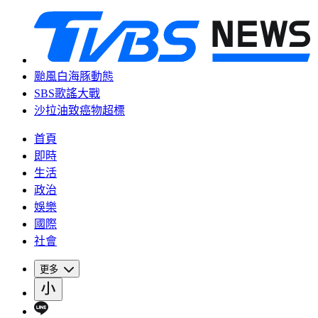
颱風白海豚動態
SBS歌謠大戰
沙拉油致癌物超標
首頁
即時
生活
政治
娛樂
國際
社會
更多