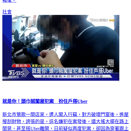
其中一名員工，誤會對方可能是要來搶自己的工作，才會暗中
報復。
社會
就是你！頭巾賊闖屋犯案 扮住戶搭Uber
新北市鶯歌一間店家，遭人闖入行竊，對方破壞門窗後，進屋
搜刮財物，誇張的是，這名嫌犯在案發後，還大搖大擺在路上