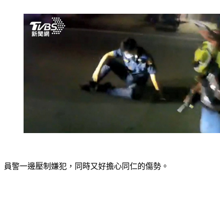
從機車置物箱掏出手槍，朝員警胸口開了一槍。
員警一邊壓制嫌犯，同時又好擔心同仁的傷勢。