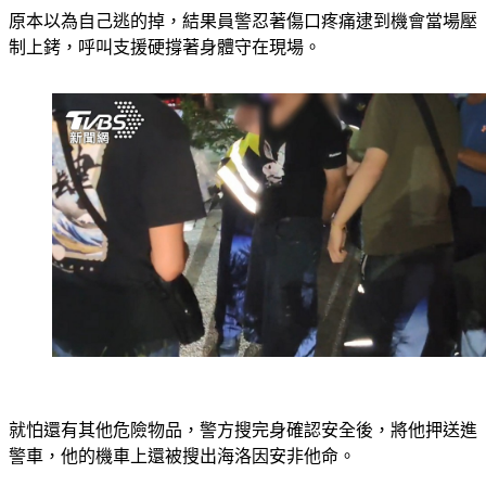
原本以為自己逃的掉，結果員警忍著傷口疼痛逮到機會當場壓
制上銬，呼叫支援硬撐著身體守在現場。
就怕還有其他危險物品，警方搜完身確認安全後，將他押送進
警車，他的機車上還被搜出海洛因安非他命。