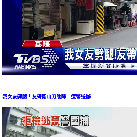
我女友劈腿！友帶開山刀助陣 遭警送辦