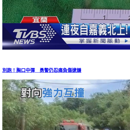
別跑！胸口中彈 勇警仍忍痛負傷逮嫌