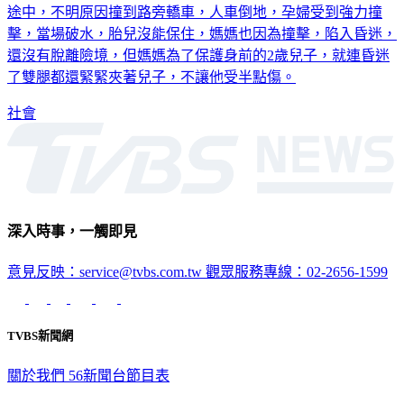
屏東有一名懷孕五個月的孕婦，載著2歲兒子騎車外出，結果
途中，不明原因撞到路旁轎車，人車倒地，孕婦受到強力撞
擊，當場破水，胎兒沒能保住，媽媽也因為撞擊，陷入昏迷，
還沒有脫離險境，但媽媽為了保護身前的2歲兒子，就連昏迷
了雙腿都還緊緊夾著兒子，不讓他受半點傷。
社會
深入時事，一觸即見
意見反映：service@tvbs.com.tw
觀眾服務專線：02-2656-1599
TVBS新聞網
關於我們
56新聞台節目表