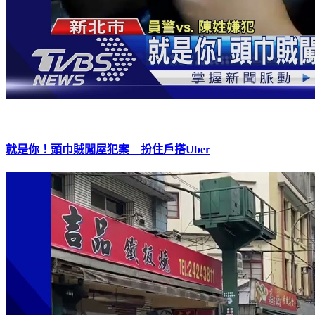
就是你！頭巾賊闖屋犯案 扮住戶搭Uber