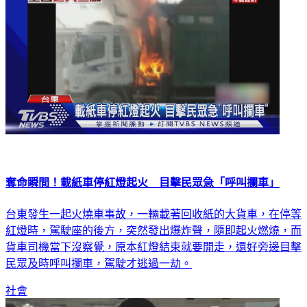
奪命瞬間！載紙車停紅燈起火 目擊民眾急「呼叫攔車」
台東發生一起火燒車事故，一輛載著回收紙的大貨車，在停等
紅燈時，駕駛座的後方，突然發出爆炸聲，隨即起火燃燒，而
貨車司機當下沒察覺，原本紅燈結束就要開走，還好旁邊目擊
民眾及時呼叫攔車，駕駛才逃過一劫。
社會