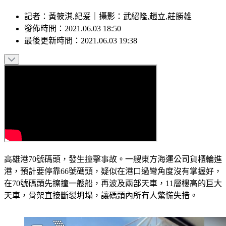
記者
：
黃筱淇,紀爰
｜
攝影
：
武紹隆,趙立,莊勝雄
發佈時間：
2021.06.03 18:50
最後更新時間：
2021.06.03 19:38
高雄港70號碼頭，發生撞擊事故。一艘東方海運公司貨櫃輪進
港，預計要停靠66號碼頭，疑似在港口過彎角度沒有掌握好，
在70號碼頭先擦撞一艘船，再波及兩部天車，11層樓高的巨大
天車，骨架直接斷裂坍塌，讓碼頭內所有人驚慌失措。