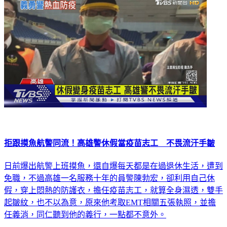
拒跟摸魚航警同流！高雄警休假當疫苗志工 不畏流汗手皺
日前爆出航警上班摸魚，還自爆每天都是在過退休生活，遭到
免職，不過高雄一名服務十年的員警陳勃宏，卻利用自己休
假，穿上悶熱的防護衣，擔任疫苗志工，就算全身濕透，雙手
起皺紋，也不以為意，原來他考取EMT相關五張執照，並擔
任義消，同仁聽到他的義行，一點都不意外。
生活