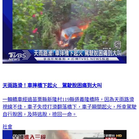
天雨路滑！車摔橋下起火 駕駛脫困痛到大叫
一輛轎車經過苗栗縣新隆村119縣道義隆橋時，因為天雨路滑
視線不佳，車子失控打滑翻落橋下，車子瞬間起火，所幸駕駛
自行脫困，及時逃脫，撿回一命。
社會