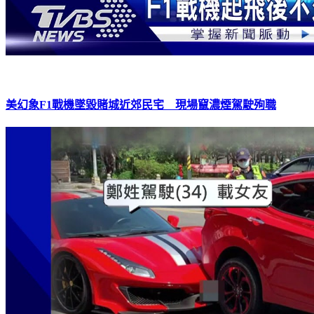
美幻象F1戰機墜毀賭城近郊民宅 現場竄濃煙駕駛殉職