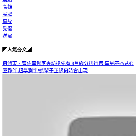
民眾
事故
受傷
送醫
◤人氣夯文◢
何潤東、曹佑寧獨家專訪搶先看
8月緣分排行榜 這星座遇見心
靈夥伴
超準測字!這輩子正緣何時會出現