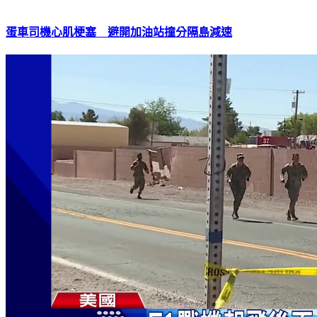
蛋車司機心肌梗塞 避開加油站撞分隔島減速