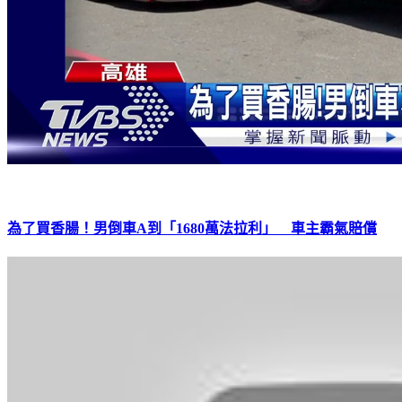
為了買香腸！男倒車A到「1680萬法拉利」 車主霸氣賠償