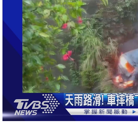
天雨路滑！車摔橋下起火 駕駛脫困痛到大叫