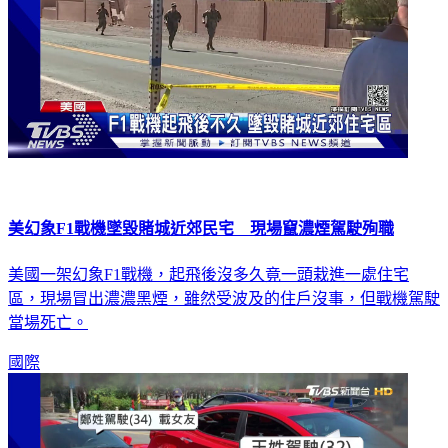
美幻象F1戰機墜毀賭城近郊民宅 現場竄濃煙駕駛殉職
美國一架幻象F1戰機，起飛後沒多久竟一頭栽進一處住宅
區，現場冒出濃濃黑煙，雖然受波及的住戶沒事，但戰機駕駛
當場死亡。
國際