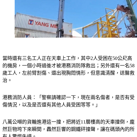
當時還有三名工人正在天車上工作，其中2人受困在50公尺高
的機房，一個小時過後才被港務消防隊救出；另外還有一名58
歲工人，左前臂割傷、還出現胸悶情形，但意識清醒，送醫救
治。
港務消防人員：「警察請確認一下，現在兩名傷者，是否有受
傷情況，以及是否還有其他人員受困等等。」
八萬公噸的貨輪進港這一撞，把將近11層樓高的天車撞倒，龐
然巨物垮下來瞬間，轟然巨響的鋼鐵砰撞聲，讓在碼頭內的所
有人驚慌失措。