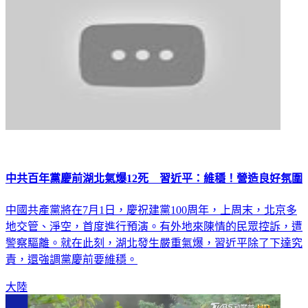
中共百年黨慶前湖北氣爆12死 習近平：維穩！營造良好氛圍
中國共產黨將在7月1日，慶祝建黨100周年，上周末，北京多
地交管、淨空，首度進行預演。有外地來陳情的民眾控訴，遭
警察驅離。就在此刻，湖北發生嚴重氣爆，習近平除了下達究
責，還強調黨慶前要維穩。
大陸