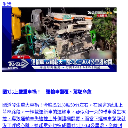
國3北上嚴重車禍！ 運輸車翻覆、駕駛命危
國道發生重大車禍！今晚(5/21)8點50分左右，在國道3號北上
芎林路段，一輛載運新車的運輸車，疑似和一旁的轎車發生擦
撞，導致運輸車失速撞上外側護欄翻覆，而當下運輸車駕駛就
沒了呼吸心跳，這起意外也造成國3北上90.4公里處，全線封
閉。