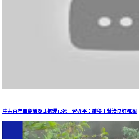
中共百年黨慶前湖北氣爆12死 習近平：維穩！營造良好氛圍