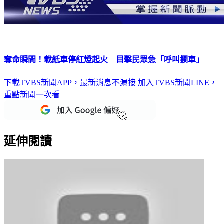
奪命瞬間！載紙車停紅燈起火 目擊民眾急「呼叫攔車」
下載TVBS新聞APP，最新消息不漏接
加入TVBS新聞LINE，
重點新聞一次看
延伸閱讀