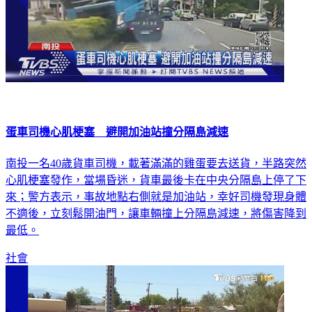
蛋車司機心肌梗塞 避開加油站撞分隔島減速
南投一名40歲貨車司機，載著滿滿的雞蛋要去送貨，半路突然
心肌梗塞發作，當場昏迷，貨車最後卡在中央分隔島上停了下
來；警方表示，事故地點右側就是加油站，幸好司機發現身體
不適後，立刻鬆開油門，讓車輛撞上分隔島減速，將傷害降到
最低。
社會