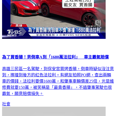
為了買香腸！男倒車A到「1680萬法拉利」 車主霸氣賠償
高雄三民區一名駕駛，到保安宮買烤香腸，倒車時疑似沒注意
到，擦撞到後方的紅色法拉利。有網友拍照PO網，查出兩輛
車的價錢，法拉利要價1680萬，和肇事車輛價差25倍，光是維
修費就要150萬，被笑稱是「最貴香腸」，不過肇事駕駛也很
霸氣，願意賠償損失。
社會