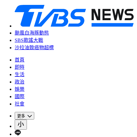
颱風白海豚動態
SBS歌謠大戰
沙拉油致癌物超標
首頁
即時
生活
政治
娛樂
國際
社會
更多