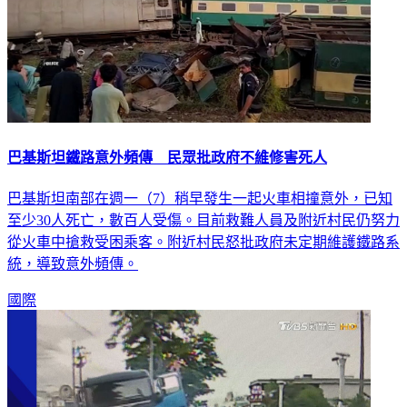
巴基斯坦鐵路意外頻傳 民眾批政府不維修害死人
巴基斯坦南部在週一（7）稍早發生一起火車相撞意外，已知
至少30人死亡，數百人受傷。目前救難人員及附近村民仍努力
從火車中搶救受困乘客。附近村民怒批政府未定期維護鐵路系
統，導致意外頻傳。
國際