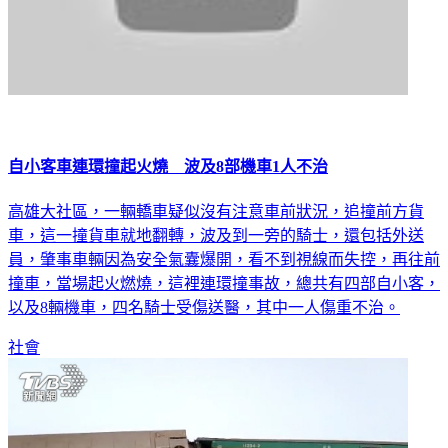
自小客車連環撞起火燒 波及8部機車1人不治
高雄大社區，一輛轎車疑似沒有注意車前狀況，追撞前方貨
車，這一撞貨車就地翻轉，波及到一旁的騎士，還包括外送
員，肇事車輛因為安全氣囊爆開，看不到視線而失控，再往前
撞車，當場起火燃燒，這裡連環撞事故，總共有四部自小客，
以及8輛機車，四名騎士受傷送醫，其中一人傷重不治。
社會