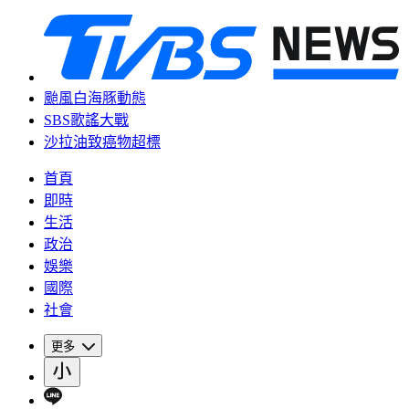
颱風白海豚動態
SBS歌謠大戰
沙拉油致癌物超標
首頁
即時
生活
政治
娛樂
國際
社會
更多