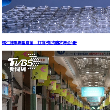
嬌生推單劑型疫苗 打第2劑抗體將增至9倍