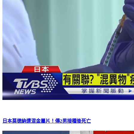
日本莫德納遭混金屬片！傳2男接種後死亡