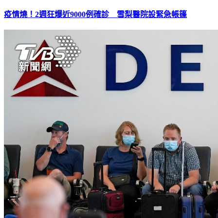
疫情燒！2週狂爆近9000例確診 雪梨醫院設緊急帳篷