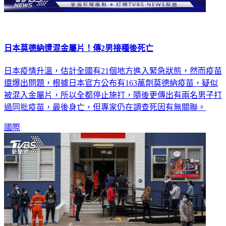
日本莫德納遭混金屬片！傳2男接種後死亡
日本疫情升溫，估計全國有21個地方進入緊急狀態，然而疫苗
還爆出問題，根據日本官方公布有163萬劑莫德納疫苗，疑似
被混入金屬片，所以全都停止施打，隨後更傳出有兩名男子打
過同批疫苗，最後身亡，但專家仍在調查死因有無關聯。
國際