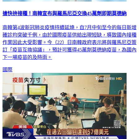
搶快拚接種！南韓宣布與羅馬尼亞交換45萬劑即期莫德納
南韓第4波新冠肺炎疫情持續延燒，自7月中旬至今的每日新增
確診均突破千例，由於國際疫苗供給出現短缺，導致國內接種
作業因此大受影響。今（22）日南韓政府表示將與羅馬尼亞簽
訂「疫苗互換協議」，預計可獲得45萬劑莫德納疫苗，為國內
下一場疫苗的及時雨。
國際