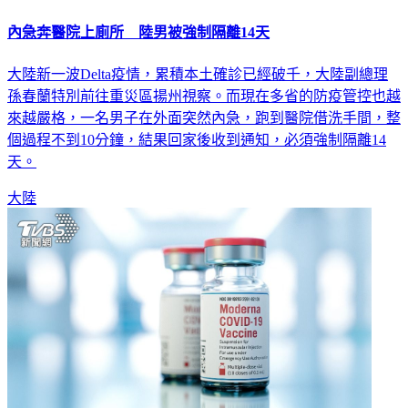
內急奔醫院上廁所 陸男被強制隔離14天
大陸新一波Delta疫情，累積本土確診已經破千，大陸副總理
孫春蘭特別前往重災區揚州視察。而現在多省的防疫管控也越
來越嚴格，一名男子在外面突然內急，跑到醫院借洗手間，整
個過程不到10分鐘，結果回家後收到通知，必須強制隔離14
天。
大陸