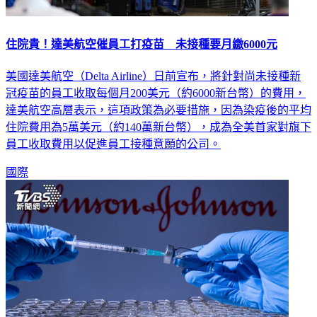
住院貴！達美航空催員工打疫苗 未接種要月繳6000元
美國達美航空（Delta Airline）日前宣布，將針對尚未接種新
冠疫苗的員工收取每個月200美元（約6000新台幣）的費用，
達美航空高層表示，這項政策為必要措施，因為染疫後的平均
住院費用為5萬美元（約140萬新台幣），成為全美首家對旗下
員工收取費用以促進員工接種意願的公司。
國際