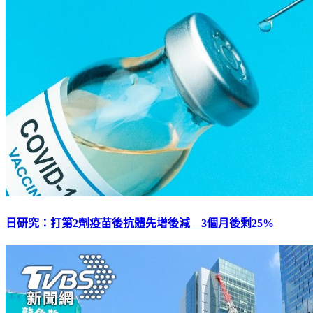
日研究：打第2劑疫苗後抗體先增後減 3個月後剩25%