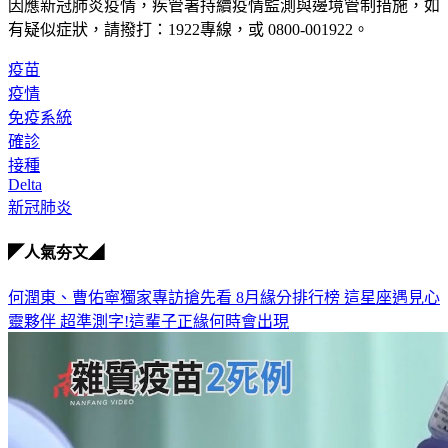
因應新冠肺炎疫情，疾管署持續疫情監測與邊境管制措施，
如
有疑似症狀，請撥打：1922專線，或 0800-001922。
疫苗
疫情
免疫系統
確診
接種
Delta
新冠肺炎
◤人氣夯文◢
何潤東、曹佑寧獨家專訪搶先看
8月緣分排行榜 這星座遇見心
靈夥伴
超準測字!這輩子正緣何時會出現