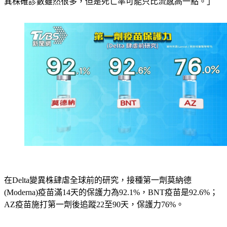
異株確診數雖然很多，但是死亡率可能只比流感高一點。」
在Delta變異株肆虐全球前的研究，接種第一劑莫納德
(Moderna)疫苗滿14天的保護力為92.1%，BNT疫苗是92.6%；
AZ疫苗施打第一劑後追蹤22至90天，保護力76%。