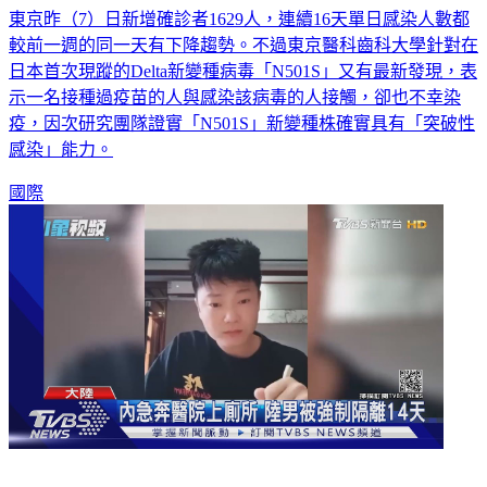
東京昨（7）日新增確診者1629人，連續16天單日感染人數都
較前一週的同一天有下降趨勢。不過東京醫科齒科大學針對在
日本首次現蹤的Delta新變種病毒「N501S」又有最新發現，表
示一名接種過疫苗的人與感染該病毒的人接觸，卻也不幸染
疫，因次研究團隊證實「N501S」新變種株確實具有「突破性
感染」能力。
國際