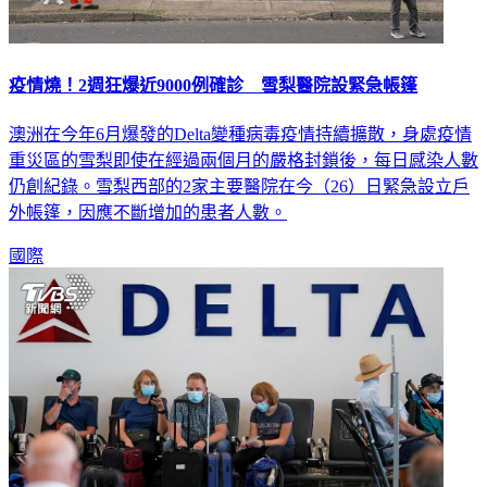
疫情燒！2週狂爆近9000例確診 雪梨醫院設緊急帳篷
澳洲在今年6月爆發的Delta變種病毒疫情持續擴散，身處疫情
重災區的雪梨即使在經過兩個月的嚴格封鎖後，每日感染人數
仍創紀錄。雪梨西部的2家主要醫院在今（26）日緊急設立戶
外帳篷，因應不斷增加的患者人數。
國際