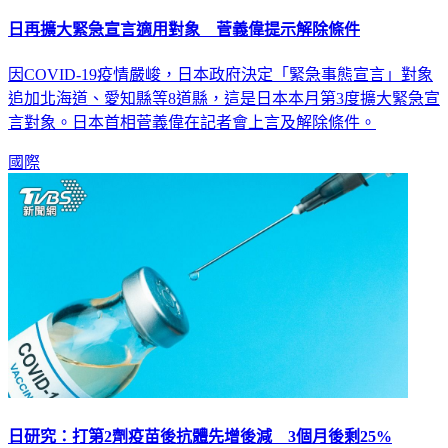
日再擴大緊急宣言適用對象 菅義偉提示解除條件
因COVID-19疫情嚴峻，日本政府決定「緊急事態宣言」對象
追加北海道、愛知縣等8道縣，這是日本本月第3度擴大緊急宣
言對象。日本首相菅義偉在記者會上言及解除條件。
國際
日研究：打第2劑疫苗後抗體先增後減 3個月後剩25%