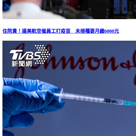
住院貴！達美航空催員工打疫苗 未接種要月繳6000元