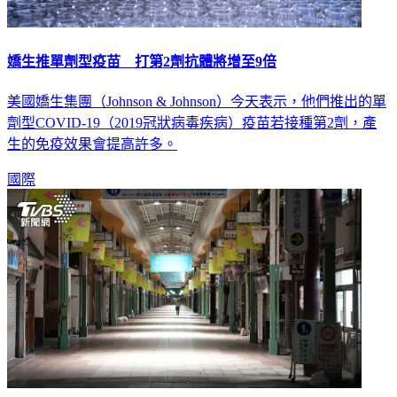
嬌生推單劑型疫苗 打第2劑抗體將增至9倍
美國嬌生集團（Johnson & Johnson）今天表示，他們推出的單
劑型COVID-19（2019冠狀病毒疾病）疫苗若接種第2劑，產
生的免疫效果會提高許多。
國際