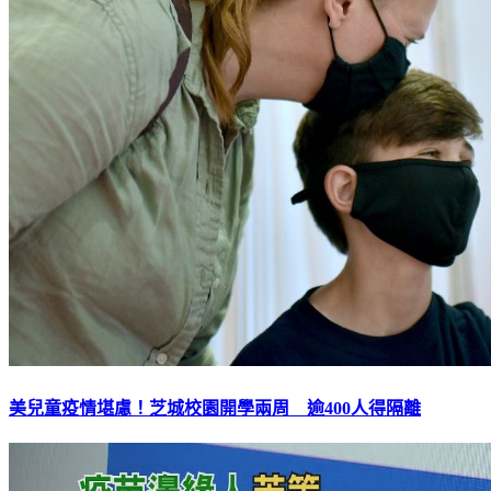
美兒童疫情堪慮！芝城校園開學兩周 逾400人得隔離