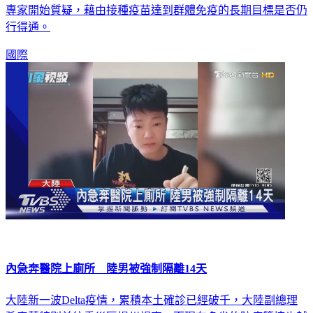
專家開始質疑，藉由接種疫苗達到群體免疫的長期目標是否仍
行得通。
國際
內急奔醫院上廁所 陸男被強制隔離14天
大陸新一波Delta疫情，累積本土確診已經破千，大陸副總理