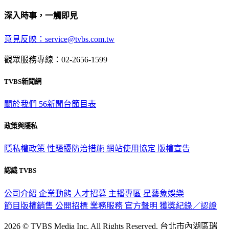
深入時事，一觸即見
意見反映：service@tvbs.com.tw
觀眾服務專線：02-2656-1599
TVBS新聞網
關於我們
56新聞台節目表
政策與隱私
隱私權政策
性騷擾防治措施
網站使用協定
版權宣告
認識 TVBS
公司介紹
企業動態
人才招募
主播專區
星藝象娛樂
節目版權銷售
公開招標
業務服務
官方聲明
獲獎紀錄／認證
2026 © TVBS Media Inc. All Rights Reserved. 台北市內湖區瑞