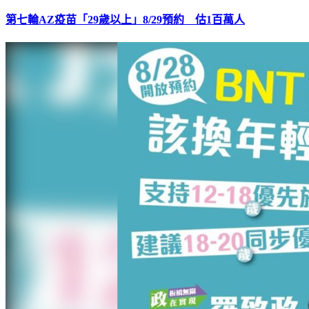
第七輪AZ疫苗「29歲以上」8/29預約 估1百萬人