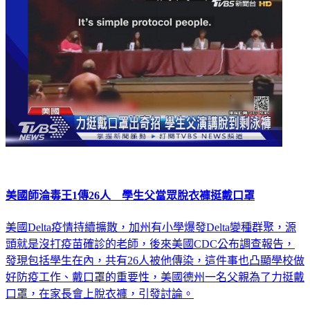
美國師淪毒王1傳26人 學生父當眾脫衣褲挺戴口罩
美國Delta疫情持續擴散，加州有小學爆發Delta變種群聚，源
頭就是沒打疫苗確診的老師，後來美國CDC公布調查報告，
發現包括學生在內，共有26人被他傳染，這件事也凸顯學校做
好防疫工作、戴口罩的重要性，美國德州一名父親為了力挺戴
口罩，在家長會上脫衣褲，引發討論。