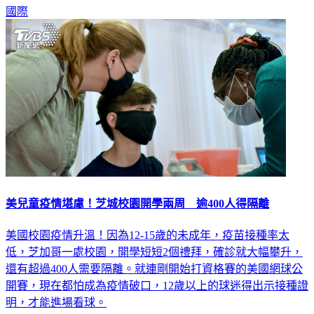
國際
美兒童疫情堪慮！芝城校園開學兩周 逾400人得隔離
美國校園疫情升溫！因為12-15歲的未成年，疫苗接種率太
低，芝加哥一處校園，開學短短2個禮拜，確診就大幅攀升，
還有超過400人需要隔離。就連剛開始打資格賽的美國網球公
開賽，現在都怕成為疫情破口，12歲以上的球迷得出示接種證
明，才能進場看球。