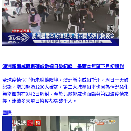
澳洲新南威爾斯確診數週日破紀錄 墨爾本無望下月初解封
全球疫情似乎仍未脫離險境，澳洲新南威爾斯州，周日一天破
紀錄，增加超過1200人確診，第二大城墨爾本也因為情況惡化
無望如期在9月2日解封。至於北歐挪威也面臨著第四波疫情來
襲，連續多天單日染疫都突破千人。
國際