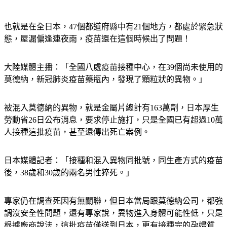
也就是在全日本，47個都道府縣中有21個地方，都處於緊急狀
態，屋漏偏逢連夜雨，疫苗還在這個時候出了問題！
大陸媒體主播：「全國八處疫苗接種中心，在39個尚未使用的
莫德納，新冠肺炎疫苗藥瓶內，發現了顆粒狀的異物。」
被混入莫德納的異物，就是金屬片總計有163萬劑，日本厚生
勞動省26日公布消息，要求停止施打，只是全國已有超過10萬
人接種這批疫苗，甚至還傳出死亡案例。
日本媒體記者：「接種和混入異物同批號，同生產方式的疫苗
後，38歲和30歲的兩名男性猝死。」
專家仍在調查死因有無關聯，但日本當局跟莫德納公司，都強
調沒安全性問題，還有專家說，異物進入身體可能性低，只是
根據廠商說法，這批疫苗僅送到日本，更有接種完的孕婦質