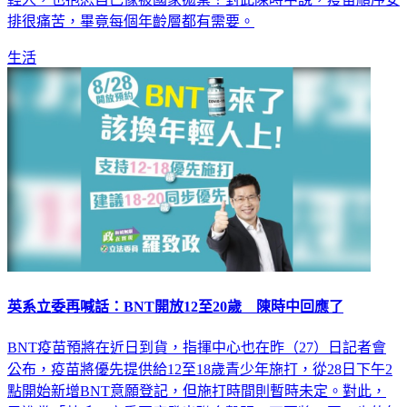
排很痛苦，畢竟每個年齡層都有需要。
生活
英系立委再喊話：BNT開放12至20歲 陳時中回應了
BNT疫苗預將在近日到貨，指揮中心也在昨（27）日記者會
公布，疫苗將優先提供給12至18歲青少年施打，從28日下午2
點開始新增BNT意願登記，但施打時間則暫時未定。對此，