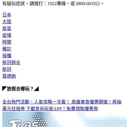
有疑似症狀，請撥打：1922專線，或 0800-001922。
日本
大陸
疫苗
疫情
時間
確診
接種
新冠肺炎
新冠
莫德納
◤放假去哪玩？◢
全台熱門活動、人氣攻略一次看！
高雄美食優惠開搶！再抽
萬元住宿券
下載食尚玩家APP！免費領取優惠券