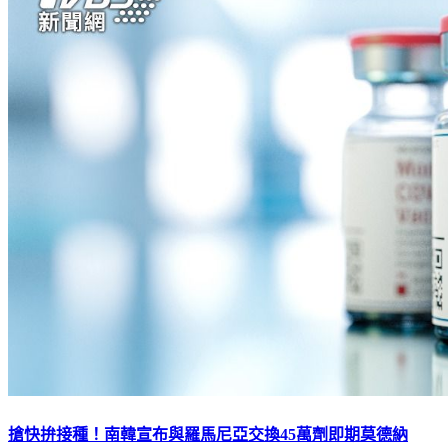
搶快拚接種！南韓宣布與羅馬尼亞交換45萬劑即期莫德納