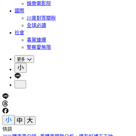
娛樂電影院
國際
川普對等關稅
全球必讀
社會
毒駕連爆
警察愛無限
更多
快訊