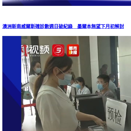
澳洲新南威爾斯確診數週日破紀錄 墨爾本無望下月初解封