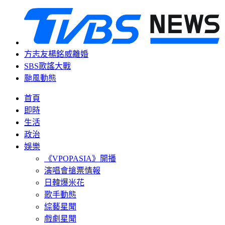
方志友楊銘威離婚
SBS歌謠大戰
颱風動態
首頁
即時
生活
政治
娛樂
《VPOPASIA》開播
演唱會搶票情報
日韓爆米花
歌手動態
綜藝星聞
戲劇星聞