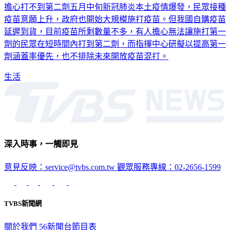
擔心打不到第二劑五月中旬新冠肺炎本土疫情爆發，民眾接種
疫苗意願上升，政府也開始大規模施打疫苗。但我國自購疫苗
延遲到貨，目前疫苗所剩數量不多，有人擔心無法讓施打第一
劑的民眾在短時間內打到第二劑，而指揮中心研擬以提高第一
劑涵蓋率優先，也不排除未來開放疫苗混打。
生活
深入時事，一觸即見
意見反映：service@tvbs.com.tw
觀眾服務專線：02-2656-1599
TVBS新聞網
關於我們
56新聞台節目表