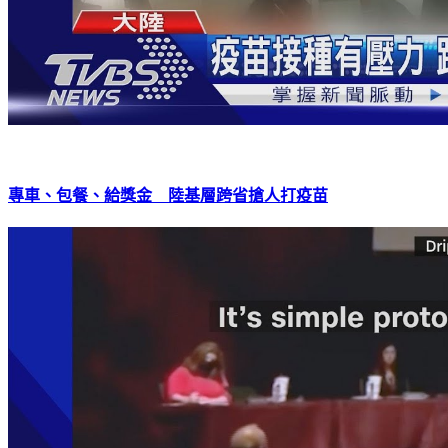
專車、包餐、給獎金 陸基層跨省搶人打疫苗