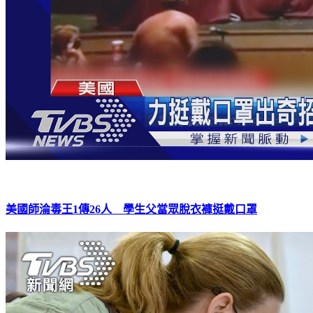
美國師淪毒王1傳26人 學生父當眾脫衣褲挺戴口罩