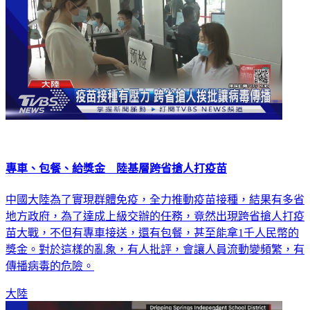
專車、包餐、給獎金 陸基層跨省搶人打疫苗
中國大陸為了實現群體免疫，全力推動疫苗接種，結果有多省
地方政府，為了達成上級交辦的任務，竟然出現跨省搶人打疫
苗大戰，不但有專車接送，還有包餐，甚至能拿1千人民幣的
獎金。對於這樣的亂象，有人批評，會讓人員流動變頻繁，有
傳播病毒的危險。
大陸