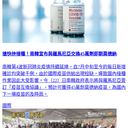
搶快拚接種！南韓宣布與羅馬尼亞交換45萬劑即期莫德納
南韓第4波新冠肺炎疫情持續延燒，自7月中旬至今的每日新增
確診均突破千例，由於國際疫苗供給出現短缺，導致國內接種
作業因此大受影響。今（22）日南韓政府表示將與羅馬尼亞簽
訂「疫苗互換協議」，預計可獲得45萬劑莫德納疫苗，為國內
下一場疫苗的及時雨。
國際