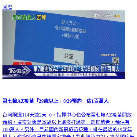
國際
第七輪AZ疫苗「29歲以上」8/29預約 估1百萬人
台灣睽違114天連2天+0，指揮中心也公布第七輪AZ疫苗開放
預約，這次對象是29歲以上還沒打過第一劑疫苗者，預估有
100萬人。另外，目前國內新冠疫苗接種，排在最後的19歲年
輕人，也抱怨自己像被國家拋棄！對此陳時中說，疫苗順序安