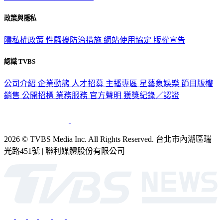
政策與隱私
隱私權政策
性騷擾防治措施
網站使用協定
版權宣告
認識 TVBS
公司介紹
企業動態
人才招募
主播專區
星藝象娛樂
節目版權
銷售
公開招標
業務服務
官方聲明
獲獎紀錄／認證
2026 © TVBS Media Inc. All Rights Reserved. 台北市內湖區瑞
光路451號 | 聯利媒體股份有限公司