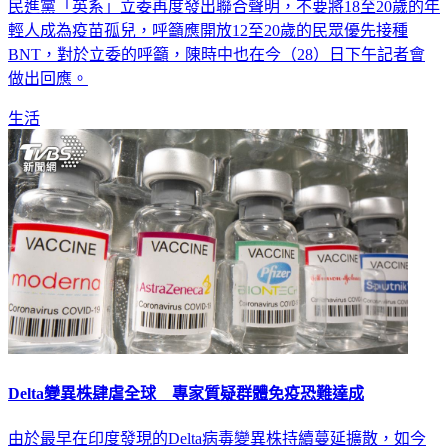
民進黨「英系」立委再度發出聯合聲明，不要將18至20歲的年
輕人成為疫苗孤兒，呼籲應開放12至20歲的民眾優先接種
BNT，對於立委的呼籲，陳時中也在今（28）日下午記者會
做出回應。
生活
Delta變異株肆虐全球 專家質疑群體免疫恐難達成
由於最早在印度發現的Delta病毒變異株持續蔓延擴散，如今