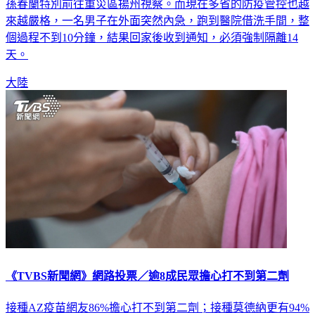
孫春蘭特別前往重災區揚州視察。而現在多省的防疫管控也越
來越嚴格，一名男子在外面突然內急，跑到醫院借洗手間，整
個過程不到10分鐘，結果回家後收到通知，必須強制隔離14
天。
大陸
《TVBS新聞網》網路投票／逾8成民眾擔心打不到第二劑
接種AZ疫苗網友86%擔心打不到第二劑；接種莫德納更有94%