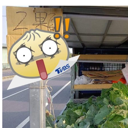
搶救高麗菜！土城里長媒合地方企業主 買5萬高麗菜贈鄉親