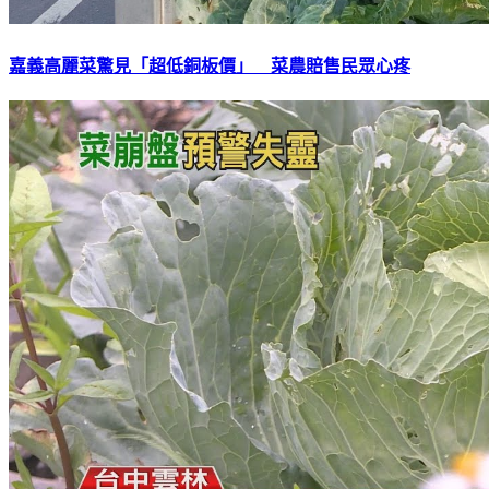
嘉義高麗菜驚見「超低銅板價」 菜農賠售民眾心疼