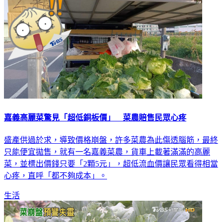
嘉義高麗菜驚見「超低銅板價」 菜農賠售民眾心疼
盛產供過於求，導致價格崩盤，許多菜農為此傷透腦筋，最終
只能便宜拋售，就有一名嘉義菜農，貨車上載著滿滿的高麗
菜，並標出價錢只要「2顆5元」，超低流血價讓民眾看得相當
心疼，直呼「都不夠成本」。
生活