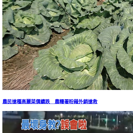
農民搶種高麗菜價續跌 農糧署盼藉外銷搶救