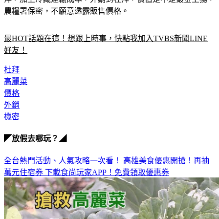
洋，加上冷藏運輸成本，外銷到杜拜，價值是不是鍍金上揚，
農糧署保密，不願意透露販售價格。
最HOT話題在這！想跟上時事，快點我加入TVBS新聞LINE
好友！
杜拜
高麗菜
價格
外銷
機密
◤放假去哪玩？◢
全台熱門活動、人氣攻略一次看！
高雄美食優惠開搶！再抽
萬元住宿券
下載食尚玩家APP！免費領取優惠券