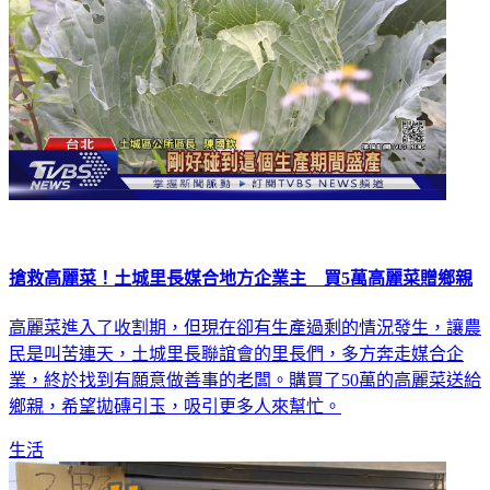
搶救高麗菜！土城里長媒合地方企業主 買5萬高麗菜贈鄉親
高麗菜進入了收割期，但現在卻有生產過剩的情況發生，讓農
民是叫苦連天，土城里長聯誼會的里長們，多方奔走媒合企
業，終於找到有願意做善事的老闆。購買了50萬的高麗菜送給
鄉親，希望拋磚引玉，吸引更多人來幫忙。
生活