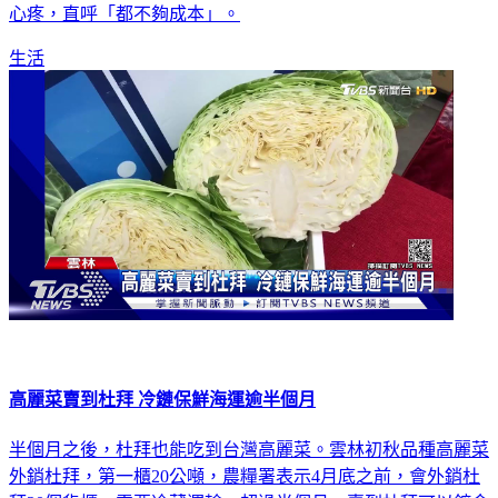
心疼，直呼「都不夠成本」。
生活
高麗菜賣到杜拜 冷鏈保鮮海運逾半個月
半個月之後，杜拜也能吃到台灣高麗菜。雲林初秋品種高麗菜
外銷杜拜，第一櫃20公噸，農糧署表示4月底之前，會外銷杜