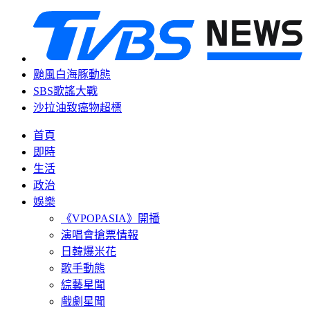
颱風白海豚動態
SBS歌謠大戰
沙拉油致癌物超標
首頁
即時
生活
政治
娛樂
《VPOPASIA》開播
演唱會搶票情報
日韓爆米花
歌手動態
綜藝星聞
戲劇星聞