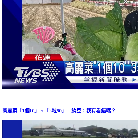
高麗菜「1個10」、「3粒50」 納豆：我有看錯嗎？