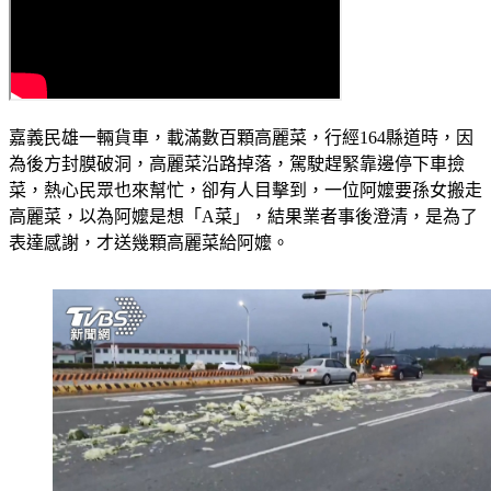
嘉義民雄一輛貨車，載滿數百顆高麗菜，行經164縣道時，因
為後方封膜破洞，高麗菜沿路掉落，駕駛趕緊靠邊停下車撿
菜，熱心民眾也來幫忙，卻有人目擊到，一位阿嬤要孫女搬走
高麗菜，以為阿嬤是想「A菜」，結果業者事後澄清，是為了
表達感謝，才送幾顆高麗菜給阿嬤。