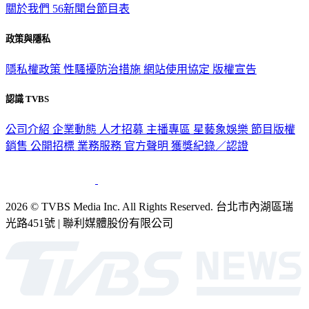
關於我們
56新聞台節目表
政策與隱私
隱私權政策
性騷擾防治措施
網站使用協定
版權宣告
認識 TVBS
公司介紹
企業動態
人才招募
主播專區
星藝象娛樂
節目版權
銷售
公開招標
業務服務
官方聲明
獲獎紀錄／認證
2026 © TVBS Media Inc. All Rights Reserved. 台北市內湖區瑞
光路451號 | 聯利媒體股份有限公司