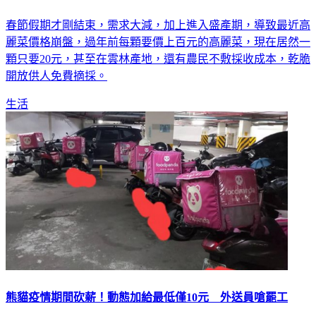
春節假期才剛結束，需求大減，加上進入盛產期，導致最近高
麗菜價格崩盤，過年前每顆要價上百元的高麗菜，現在居然一
顆只要20元，甚至在雲林產地，還有農民不敷採收成本，乾脆
開放供人免費摘採。
生活
熊貓疫情期間砍薪！動態加給最低僅10元 外送員嗆罷工