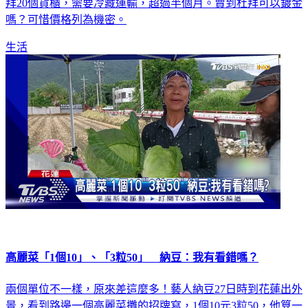
拜20個貨櫃，需要冷藏運輸，超過半個月。賣到杜拜可以鍍金
嗎？可惜價格列為機密。
生活
高麗菜「1個10」、「3粒50」 納豆：我有看錯嗎？
兩個單位不一樣，原來差這麼多！藝人納豆27日時到花蓮出外