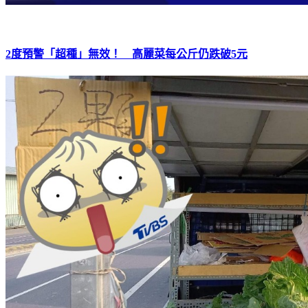
2度預警「超種」無效！ 高麗菜每公斤仍跌破5元