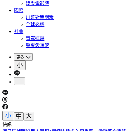
娛樂電影院
國際
川普對等關稅
全球必讀
社會
毒駕連爆
警察愛無限
更多
快訊