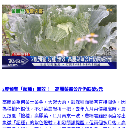
2度預警「超種」無效！ 高麗菜每公斤仍跌破5元
高麗菜為何菜土菜金，大起大落，跟栽種面積有直接關係，因
為種植門檻低，不少菜農想拚一把，去年九月菜價飆高時，農
民跟風「搶種」高麗菜，11月再來一波，農糧署雖然兩度發出
象徵「超種」的紫色燈號，和發簡訊提醒，但兩個多月後，高