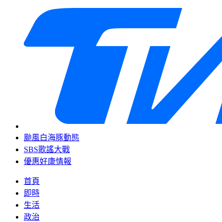
颱風白海豚動態
SBS歌謠大戰
優惠好康情報
首頁
即時
生活
政治