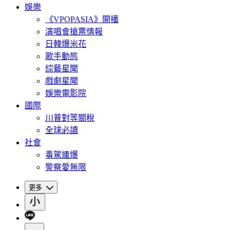
娛樂
《VPOPASIA》開播
演唱會搶票情報
日韓爆米花
歌手動態
綜藝星聞
戲劇星聞
娛樂電影院
國際
川普對等關稅
全球必讀
社會
毒駕連爆
警察愛無限
更多