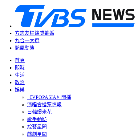
方志友楊銘威離婚
九合一大選
颱風動態
首頁
即時
生活
政治
娛樂
《VPOPASIA》開播
演唱會搶票情報
日韓爆米花
歌手動態
綜藝星聞
戲劇星聞