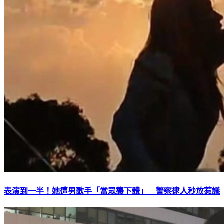
表演到一半！她遭男歌手「當眾襲下體」 警察逮人秒放惹議