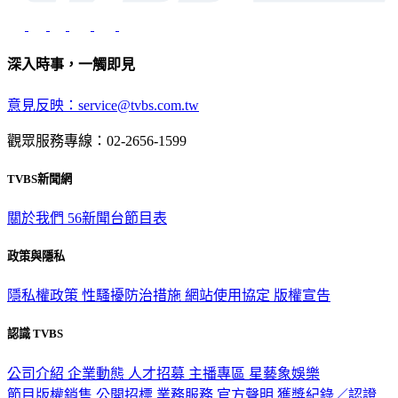
深入時事，一觸即見
意見反映：service@tvbs.com.tw
觀眾服務專線：02-2656-1599
TVBS新聞網
關於我們
56新聞台節目表
政策與隱私
隱私權政策
性騷擾防治措施
網站使用協定
版權宣告
認識 TVBS
公司介紹
企業動態
人才招募
主播專區
星藝象娛樂
節目版權銷售
公開招標
業務服務
官方聲明
獲獎紀錄／認證