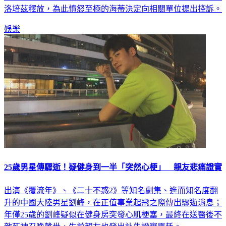
洛培茲釋放，為此憤怒至極的海蒂決定向相關單位提出控訴。
娛樂
25歲男星傳驟逝！疑健身到一半「突然心梗」 親友悲痛證實
出演《覆流年》、《二十不惑2》等知名劇集、進而知名度翻
升的中國大陸男星劉峰，在正值事業起飛之際傳出驟逝消息；
年僅25歲的劉峰疑似在健身房突發心肌梗塞，最終在送醫後不