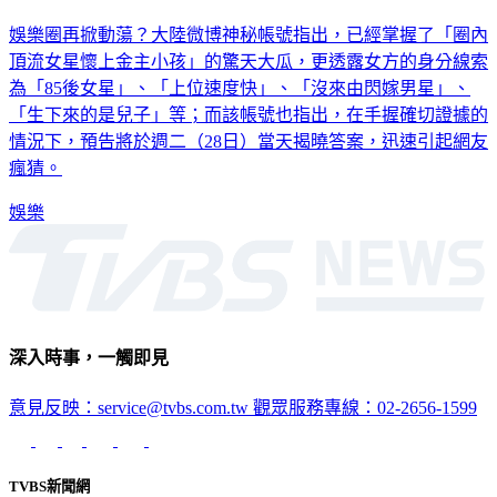
娛樂圈再掀動蕩？大陸微博神秘帳號指出，已經掌握了「圈內
頂流女星懷上金主小孩」的驚天大瓜，更透露女方的身分線索
為「85後女星」、「上位速度快」、「沒來由閃嫁男星」、
「生下來的是兒子」等；而該帳號也指出，在手握確切證據的
情況下，預告將於週二（28日）當天揭曉答案，迅速引起網友
瘋猜。
娛樂
深入時事，一觸即見
意見反映：service@tvbs.com.tw
觀眾服務專線：02-2656-1599
TVBS新聞網