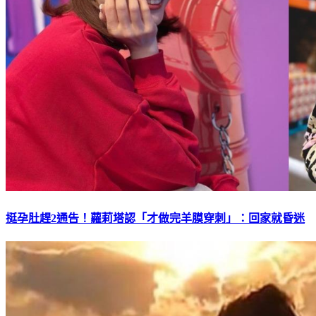
挺孕肚趕2通告！蘿莉塔認「才做完羊膜穿刺」：回家就昏迷