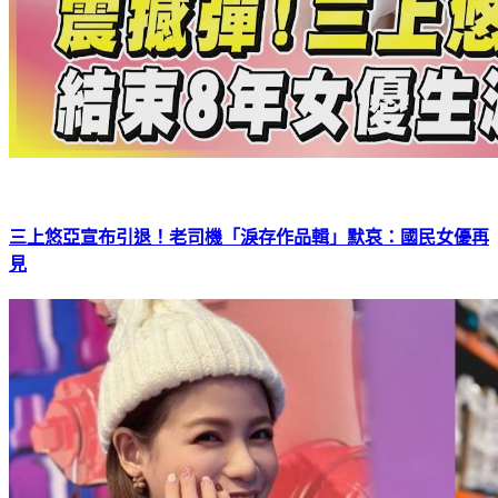
三上悠亞宣布引退！老司機「淚存作品輯」默哀：國民女優再
見