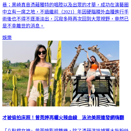
巷；黑崎真音憑藉獨特的唱腔以及出眾的才華，成功在演藝圈
中立有一席之地，不過繼前（2021）年因硬腦膜外血腫進行手
術後也不得不逐漸淡出，沉寂多時再次回到大眾視野，竟然已
是不幸離世的消息。
娛樂
才被偷拍床照！曾莞婷再曬火辣曲線 泳池美照連發網嗨翻
「八點檔女神」曾莞婷影視雙棲，除了憑藉演技擄獲大批粉絲