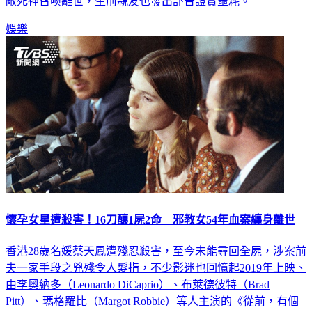
敵死神召喚離世，生前親友也發出訃告證實噩耗。
娛樂
懷孕女星遭殺害！16刀釀1屍2命 邪教女54年血案纏身離世
香港28歲名媛蔡天鳳遭殘忍殺害，至今未能尋回全屍，涉案前
夫一家手段之兇殘令人髮指，不少影迷也回憶起2019年上映、
由李奧納多（Leonardo DiCaprio）、布萊德彼特（Brad
Pitt）、瑪格羅比（Margot Robbie）等人主演的《從前，有個