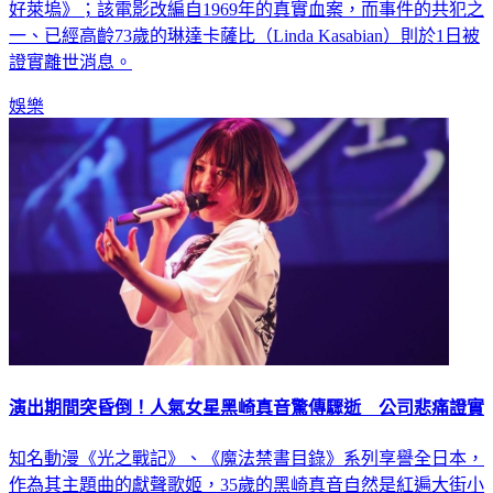
好萊塢》；該電影改編自1969年的真實血案，而事件的共犯之
一、已經高齡73歲的琳達卡薩比（Linda Kasabian）則於1日被
證實離世消息。
娛樂
演出期間突昏倒！人氣女星黑崎真音驚傳驟逝 公司悲痛證實
知名動漫《光之戰記》、《魔法禁書目錄》系列享譽全日本，
作為其主題曲的獻聲歌姬，35歲的黑崎真音自然是紅遍大街小