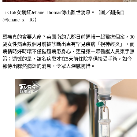
TikTok女網紅Jehane Thomas傳出離世消息。（圖／翻攝自
@jehane_x IG）
頭痛真的會要人命？英國南約克郡日前通報一起醫療個案，30
歲女性病患數個月前被診斷出患有罕見疾病「視神經炎」，而
病情時好時壞不僅摧殘病患身心、更是讓一眾醫護人員束手無
策；遺憾的是，該名病患才在5天前住院準備接受手術，如今
卻傳出驟然病逝的消息，令眾人深感惋惜。