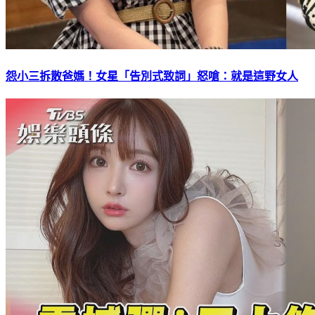
怨小三拆散爸媽！女星「告別式致詞」怒嗆：就是這野女人