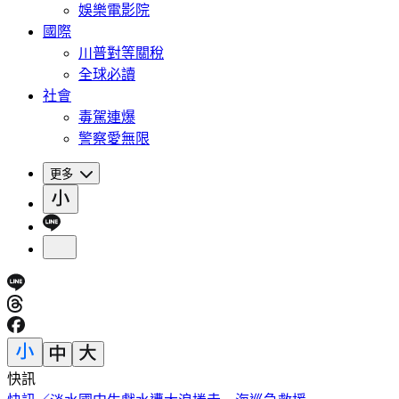
娛樂電影院
國際
川普對等關稅
全球必讀
社會
毒駕連爆
警察愛無限
更多
快訊