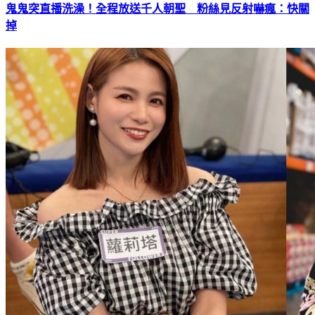
鬼鬼突直播洗澡！全程放送千人朝聖 粉絲見反射嚇瘋：快關
掉