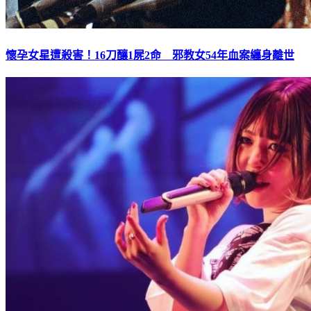
懷孕女星遭殺害！16刀釀1屍2命 邪教女54年血案纏身離世