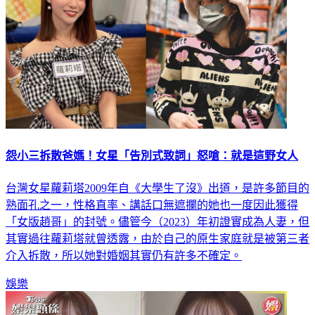
怨小三拆散爸媽！女星「告別式致詞」怒嗆：就是這野女人
台灣女星蘿莉塔2009年自《大學生了沒》出道，是許多節目的
熟面孔之一，性格直率、講話口無遮攔的她也一度因此獲得
「女版趙哥」的封號。儘管今（2023）年初證實成為人妻，但
其實過往蘿莉塔就曾透露，由於自己的原生家庭就是被第三者
介入拆散，所以她對婚姻其實仍有許多不確定。
娛樂