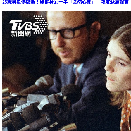
25歲男星傳驟逝！疑健身到一半「突然心梗」 親友悲痛證實