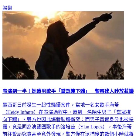
娛樂
表演到一半！她遭男歌手「當眾襲下體」 警察逮人秒放惹議
墨西哥日前發生一起性騷擾案件，當地一名女歌手海蒂
（Heidy Infante）在表演過程中，遭到一名陌生男子「當眾摸
向下體」，雙方也因此爆發肢體衝突；而男子真實身分也被揭
露，竟是同為演藝圈歌手的洛培茲（Yian Lopez），事後海蒂
前往警局究責甚至意外發現，警方僅在逮捕後的數個小時就將