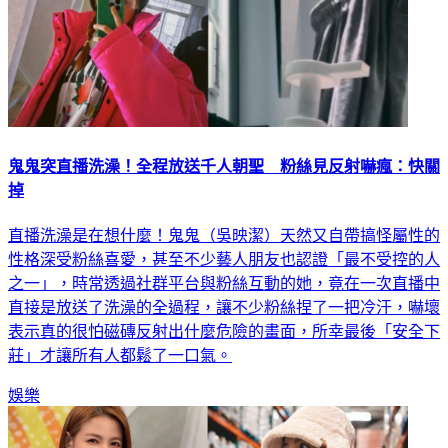
鬼鬼突直播洗澡！全程放送千人朝聖 粉絲見反射嚇瘋：快關
掉
直播洗澡是在想什麼！鬼鬼（吳映潔）天然又自帶搞怪屬性的
性格深受粉絲喜愛，甚至不少藝人朋友也認證「最不受控的人
之一」，時常透過社群平台與粉絲互動的她，竟在一次直播中
直接是放送了洗澡的全過程，讓不少粉絲捏了一把冷汗，嚇壞
表示真的很怕磁磚反射出什麼危險的畫面，所幸最後「安全下
莊」才讓所有人都鬆了一口氣。
娛樂