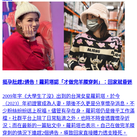
挺孕肚趕2通告！蘿莉塔認「才做完羊膜穿刺」：回家就昏迷
2009年字《大學生了沒》出到的台灣女星蘿莉塔，於今
（2023）年初證實成為人妻，隨後不久更是分享懷孕消息，不
少粉絲紛紛送上祝福。儘管有孕在身，蘿莉塔仍是幾乎工作滿
檔，社群平台上除了日常點滴之外，也時不時會透露懷孕近
況；而在最新的一篇貼文中，蘿莉塔也表示，自己在做完羊膜
穿刺的情況下連趕2個通告，導致回家直接體力透支睡死。