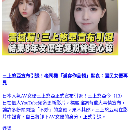
三上悠亞宣布引退！老司機「淚存作品輯」默哀：國民女優再
見
日本人氣AV女優三上悠亞正式宣布引退！三上悠亞今（13）
日在個人YouTube頻道更新影片，標題強調有重大事情宣布，
讓許多粉絲閃過「不妙」的念頭。果不其然，三上悠亞就在影
片中證實，自己將卸下AV女優的身分，正式引退。
娛樂