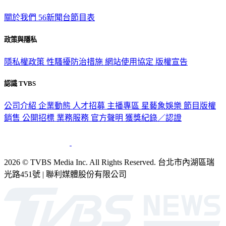
關於我們
56新聞台節目表
政策與隱私
隱私權政策
性騷擾防治措施
網站使用協定
版權宣告
認識 TVBS
公司介紹
企業動態
人才招募
主播專區
星藝象娛樂
節目版權
銷售
公開招標
業務服務
官方聲明
獲獎紀錄／認證
2026 © TVBS Media Inc. All Rights Reserved. 台北市內湖區瑞
光路451號 | 聯利媒體股份有限公司