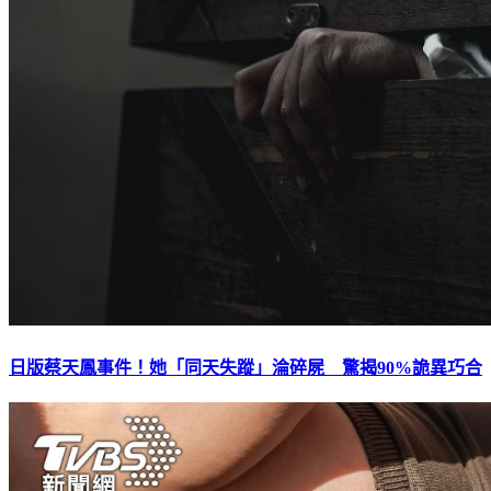
日版蔡天鳳事件！她「同天失蹤」淪碎屍 驚揭90%詭異巧合