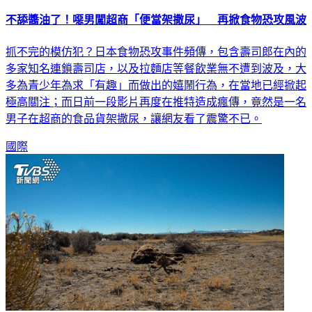
不舔醬油了！噁男闖超商「便當架撒尿」 再掀食物恐攻風波
抓不完的模仿犯？日本食物恐攻事件頻傳，包含壽司郎在內的
多家知名連鎖壽司店，以及拉麵店等餐飲業無不遭到波及，大
多為青少年為求「有趣」而做出的嬉鬧行為，在當地已經掀起
極高關注；而日前一段影片再度在推特造成瘋傳，竟然是一名
男子在超商的食品貨架撒尿，讓網友看了震驚不已。
國際