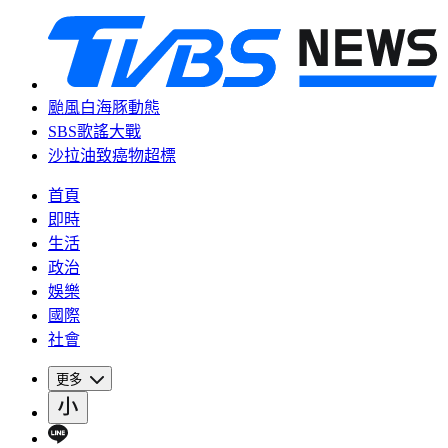
颱風白海豚動態
SBS歌謠大戰
沙拉油致癌物超標
首頁
即時
生活
政治
娛樂
國際
社會
更多