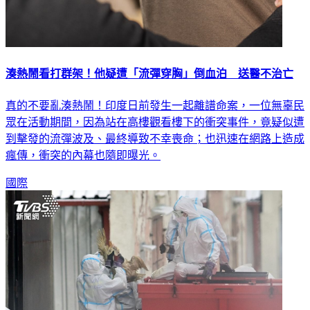
湊熱鬧看打群架！他疑遭「流彈穿胸」倒血泊 送醫不治亡
真的不要亂湊熱鬧！印度日前發生一起離譜命案，一位無辜民
眾在活動期間，因為站在高樓觀看樓下的衝突事件，竟疑似遭
到擊發的流彈波及、最終導致不幸喪命；也迅速在網路上造成
瘋傳，衝突的內幕也隨即曝光。
國際