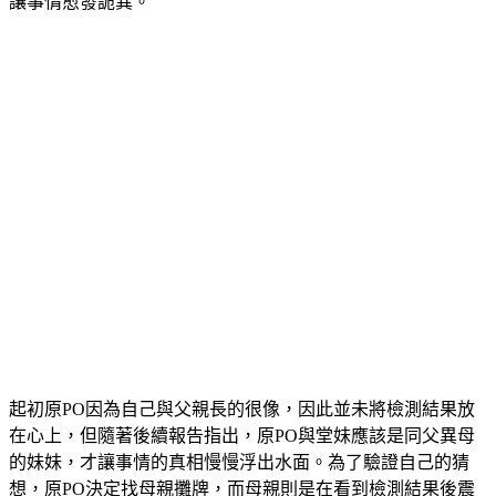
起初原PO因為自己與父親長的很像，因此並未將檢測結果放
在心上，但隨著後續報告指出，原PO與堂妹應該是同父異母
的妹妹，才讓事情的真相慢慢浮出水面。為了驗證自己的猜
想，原PO決定找母親攤牌，而母親則是在看到檢測結果後震
驚不已，並邊哭邊求原PO幫忙保密。而事實的真相就像一塊