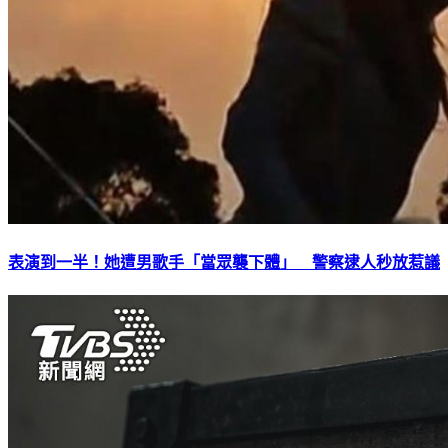
表演到一半！她遭男歌手「當眾襲下體」 警察逮人秒放惹議