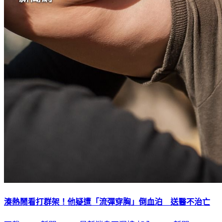
湊熱鬧看打群架！他疑遭「流彈穿胸」倒血泊 送醫不治亡
下載TVBS新聞APP，最新消息不漏接
加入TVBS新聞LINE，