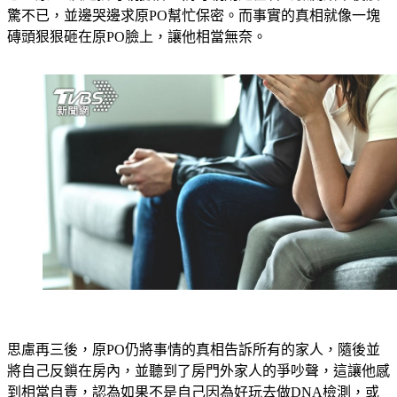
磚頭狠狠砸在原PO臉上，讓他相當無奈。
思慮再三後，原PO仍將事情的真相告訴所有的家人，隨後並
將自己反鎖在房內，並聽到了房門外家人的爭吵聲，這讓他感
到相當自責，認為如果不是自己因為好玩去做DNA檢測，或
許這一切都不會發生。原PO也表示，事發後叔叔也馬上趕到