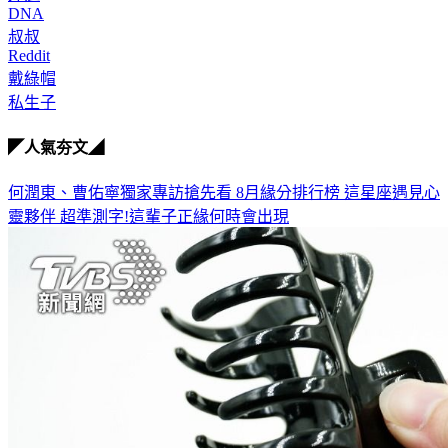
叔叔
Reddit
戴綠帽
私生子
◤人氣夯文◢
何潤東、曹佑寧獨家專訪搶先看
8月緣分排行榜 這星座遇見心
靈夥伴
超準測字!這輩子正緣何時會出現