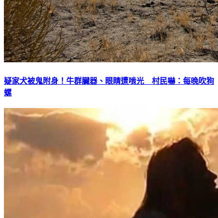
疑家犬被鬼附身！牛群臟器、眼睛遭啃光 村民嚇：每晚吹狗
螺