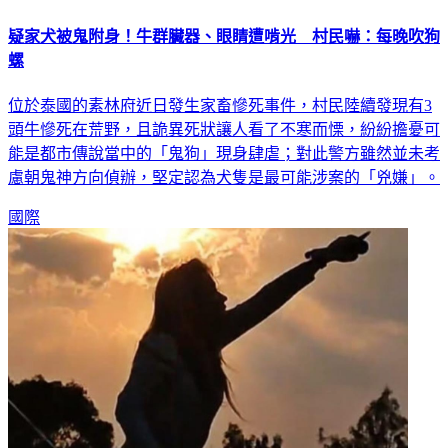
疑家犬被鬼附身！牛群臟器、眼睛遭啃光 村民嚇：每晚吹狗
螺
位於泰國的素林府近日發生家畜慘死事件，村民陸續發現有3
頭牛慘死在荒野，且詭異死狀讓人看了不寒而慄，紛紛擔憂可
能是都市傳說當中的「鬼狗」現身肆虐；對此警方雖然並未考
慮朝鬼神方向偵辦，堅定認為犬隻是最可能涉案的「兇嫌」。
國際