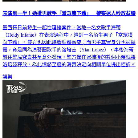
表演到一半！她遭男歌手「當眾襲下體」 警察逮人秒放惹議
墨西哥日前發生一起性騷擾案件，當地一名女歌手海蒂
（Heidy Infante）在表演過程中，遭到一名陌生男子「當眾摸
向下體」，雙方也因此爆發肢體衝突；而男子真實身分也被揭
露，竟是同為演藝圈歌手的洛培茲（Yian Lopez），事後海蒂
前往警局究責甚至意外發現，警方僅在逮捕後的數個小時就將
洛培茲釋放，為此憤怒至極的海蒂決定向相關單位提出控訴。
娛樂