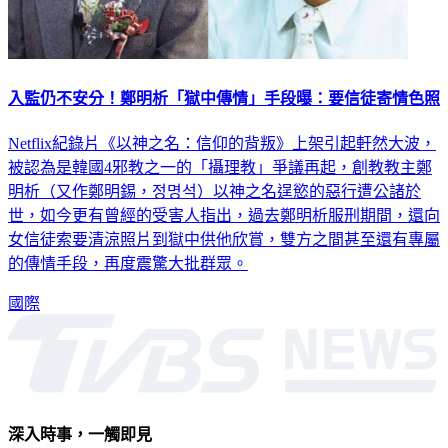
入監仍不安分！鄭明析「獄中傳情」手段曝：要信徒寄情色照
Netflix紀錄片《以神之名：信仰的背叛》上架引起軒然大波，
被認為是韓國4邪教之一的「攝理教」爭議再起，創教教主鄭
明析（又作鄭明錫，정명석）以神之名逞慾的惡行遭公諸於
世，如今更有曾經的受害人指出，過去鄭明析服刑期間，還向
女信徒索要清涼照片到獄中供他欣賞，雙方之間甚至還有專屬
的傳情手段，再度震驚大批群眾。
國際
深入時事，一觸即見