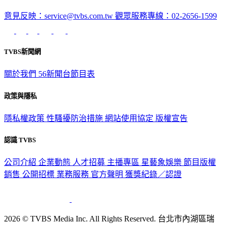
意見反映：service@tvbs.com.tw
觀眾服務專線：02-2656-1599
TVBS新聞網
關於我們
56新聞台節目表
政策與隱私
隱私權政策
性騷擾防治措施
網站使用協定
版權宣告
認識 TVBS
公司介紹
企業動態
人才招募
主播專區
星藝象娛樂
節目版權
銷售
公開招標
業務服務
官方聲明
獲獎紀錄／認證
2026 © TVBS Media Inc. All Rights Reserved. 台北市內湖區瑞
光路451號 | 聯利媒體股份有限公司