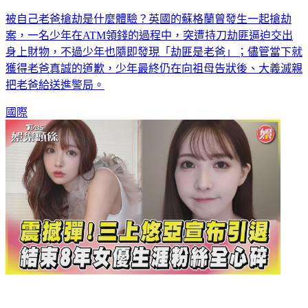
被自己老爸搶劫是什麼體驗？英國的蘇格蘭曾發生一起搶劫
案，一名少年在ATM領錢的過程中，突遭持刀劫匪逼迫交出
身上財物，不過少年也隨即發現「劫匪是老爸」；儘管當下就
獲得老爸真誠的道歉，少年最終仍在向祖母告狀後、大義滅親
把老爸給送進警局。
國際
三上悠亞宣布引退！老司機「淚存作品輯」默哀：國民女優再