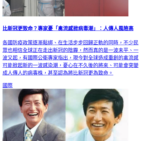
比新冠更致命？專家憂「禽流感掀病毒潮」：人傳人風險高
各國防疫政策逐漸鬆綁、在生活步步回歸正軌的同時，不少民
眾也相信全球正在走出新冠的陰霾，然而真的是一波未平、一
波又起，有國際公衛專家指出，現今對全球造成重創的禽流感
可能掀起新的一波感染潮，憂心在不久後的將來、可能會突變
成人傳人的病毒株，甚至認為將比新冠更為致命。
國際