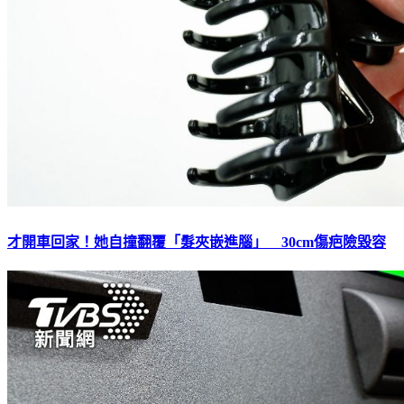
才開車回家！她自撞翻覆「髮夾嵌進腦」 30cm傷疤險毀容