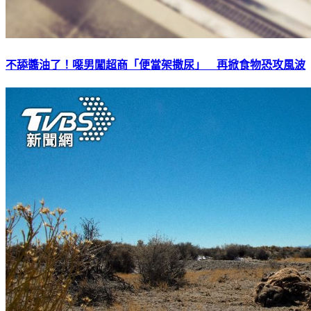
不舔醬油了！噁男闖超商「便當架撒尿」 再掀食物恐攻風波