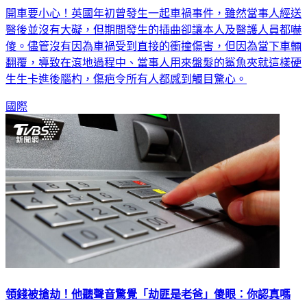
醫後並沒有大礙，但期間發生的插曲卻讓本人及醫護人員都嚇
傻。儘管沒有因為車禍受到直接的衝撞傷害，但因為當下車輛
翻覆，導致在滾地過程中、當事人用來盤髮的鯊魚夾就這樣硬
生生卡進後腦杓，傷疤令所有人都感到觸目驚心。
國際
領錢被搶劫！他聽聲音驚覺「劫匪是老爸」傻眼：你認真嗎