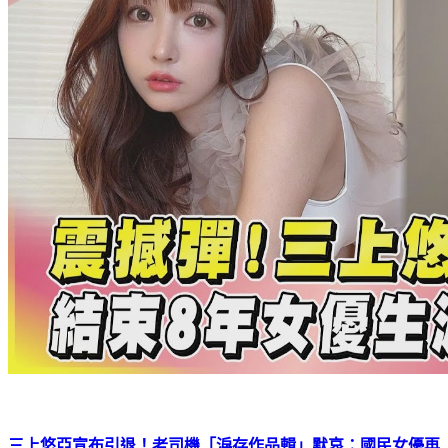
三上悠亞宣布引退！老司機「淚存作品輯」默哀：國民女優再
見