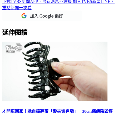
重點新聞一次看
延伸閱讀
才開車回家！她自撞翻覆「髮夾嵌進腦」 30cm傷疤險毀容
開車要小心！英國年初曾發生一起車禍事件，雖然當事人經送