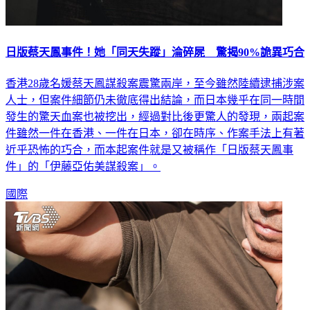
日版蔡天鳳事件！她「同天失蹤」淪碎屍 驚揭90%詭異巧合
香港28歲名媛蔡天鳳謀殺案震驚兩岸，至今雖然陸續逮捕涉案
人士，但案件細節仍未徹底得出結論，而日本幾乎在同一時間
發生的驚天血案也被挖出，經過對比後更驚人的發現，兩起案
件雖然一件在香港、一件在日本，卻在時序、作案手法上有著
近乎恐怖的巧合，而本起案件就是又被稱作「日版蔡天鳳事
件」的「伊藤亞佑美謀殺案」。
國際