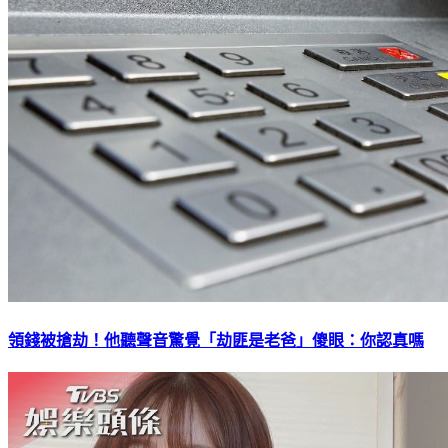
領錢被搶劫！他聽聲音驚覺「劫匪是老爸」傻眼：你認真嗎