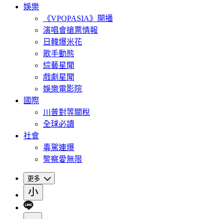
娛樂
《VPOPASIA》開播
演唱會搶票情報
日韓爆米花
歌手動態
綜藝星聞
戲劇星聞
娛樂電影院
國際
川普對等關稅
全球必讀
社會
毒駕連爆
警察愛無限
更多