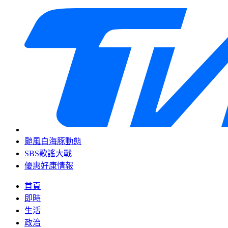
颱風白海豚動態
SBS歌謠大戰
優惠好康情報
首頁
即時
生活
政治