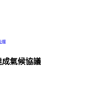
址曝
達成氣候協議