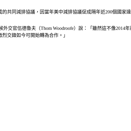
達成的共同減排協議，因當年美中減排協議促成隔年近200個國家
交官伍德魯夫（Thom Woodroofe）說：「雖然這不像2
激烈交鋒如今可開始轉為合作。」