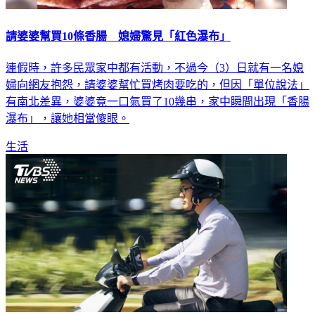
請婆婆幫買10條香腸 媳婦驚見「紅色瀑布」
連假時，許多民眾家中都有活動，不過今（3）日就有一名媳
婦向網友抱怨，請婆婆幫忙買烤肉要吃的，但因「單位說法」
有南北差異，婆婆竟一口氣買了10幾串，家中瞬間出現「香腸
瀑布」，讓她相當傻眼。
生活