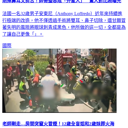
削掉鼻耳又剪舌！帥哥整容成「外星人」 驚人對比照曝光
法國一名32歲男子安東尼（Anthony Loffredo）近年來持續進
行極端的改造，他不僅透過手術將雙耳、鼻子切除，還甘願冒
著失明的風險將眼球刺青成黑色，他所做的這一切，全都是為
了讓自己更像「」。
國際
老師剛走…房間突竄火冒煙！12歲全盲姐和2歲妹葬火海