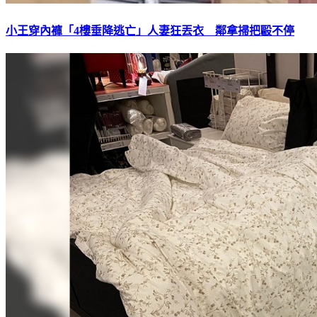
小王穿內褲「4樓垂降逃亡」人妻狂丟衣 鄰拿掃把毆不停