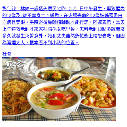
彰化縣二林鎮一處透天厝民宅昨（22）日中午發生，導致屋內
的12歲及2歲不幸身亡。據悉，在火場喪命的12歲姊姊罹患白
血病且雙眼，平時必須靠輪椅輔助才能行走，阿嬤表示，當天
上午特教老師才來家裡陪孫女吃早餐，怎料老師10點多離開沒
多久就發生火警意外，她和丈夫雖然急忙衝上樓想去救，但因
為濃煙太大，根本看不到小孩的位置。
社會