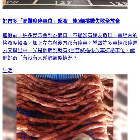
好市多「高難度停車位」超窄 連3輛挑戰失敗全放棄
連假前，許多民眾會到為備料，不過卻有網友發現，賣場內的
格寬度較窄，加上左右與後方都有停車，導致許多車輛都停進
去又退出來，光是他遇到就有3台嘗試過後放棄這格車位，讓
他好奇「有沒有人碰過類似情況？」
生活