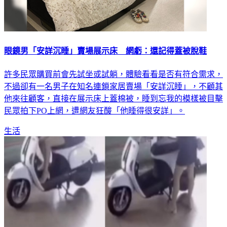
眼鏡男「安詳沉睡」賣場展示床 網虧：還記得蓋被脫鞋
許多民眾購買前會先試坐或試躺，體驗看看是否有符合需求，
不過卻有一名男子在知名連鎖家居賣場「安詳沉睡」，不顧其
他來往顧客，直接在展示床上蓋棉被，睡到忘我的模樣被目擊
民眾拍下PO上網，遭網友狂酸「他睡得很安詳」。
生活