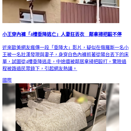
小王穿內褲「4樓垂降逃亡」人妻狂丟衣 鄰拿掃把毆不停
近來歐美網友瘋傳一段「垂降大」影片，疑似在俄羅斯一名小
王被一名壯漢發現與妻子，身穿白色內褲抓著從陽台丟下的床
單，試圖從4樓垂降逃走，中途還被鄰居拿掃把毆打，驚險過
程被路過民眾錄下，引起網友熱議。
國際