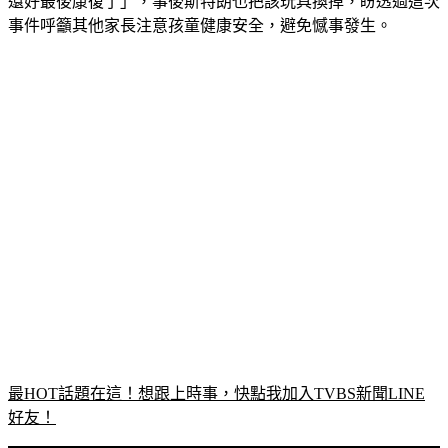
還好最後康復了」，事後斯特朗也把該玩具換掉，盼透過這次
事件呼籲其他家長注意孩童健康安全，避免憾事發生。
最HOT話題在這！想跟上時事，快點我加入TVBS新聞LINE
好友！