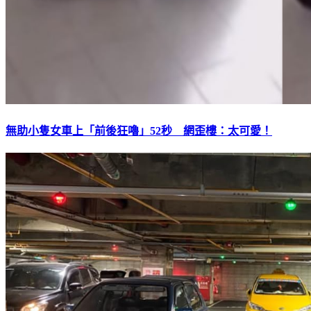
無助小隻女車上「前後狂嚕」52秒 網歪樓：太可愛！