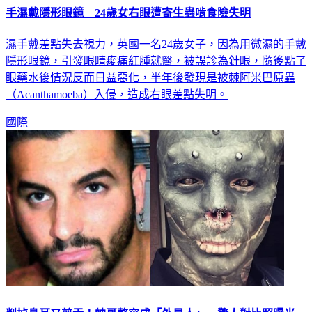
手濕戴隱形眼鏡 24歲女右眼遭寄生蟲啃食險失明
濕手戴差點失去視力，英國一名24歲女子，因為用微濕的手戴
隱形眼鏡，引發眼睛痠痛紅腫就醫，被誤診為針眼，隨後點了
眼藥水後情況反而日益惡化，半年後發現是被棘阿米巴原蟲
（Acanthamoeba）入侵，造成右眼差點失明。
國際