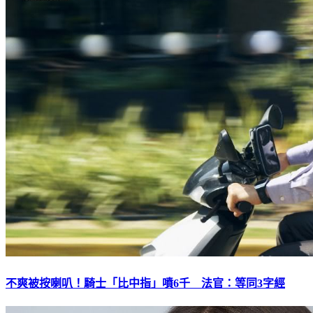
不爽被按喇叭！騎士「比中指」噴6千 法官：等同3字經