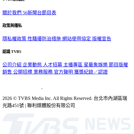
關於我們
56新聞台節目表
政策與隱私
隱私權政策
性騷擾防治措施
網站使用協定
版權宣告
認識 TVBS
公司介紹
企業動態
人才招募
主播專區
星藝象娛樂
節目版權
銷售
公開招標
業務服務
官方聲明
獲獎紀錄／認證
2026 © TVBS Media Inc. All Rights Reserved. 台北市內湖區瑞
光路451號 | 聯利媒體股份有限公司