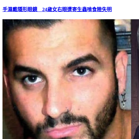
手濕戴隱形眼鏡 24歲女右眼遭寄生蟲啃食險失明