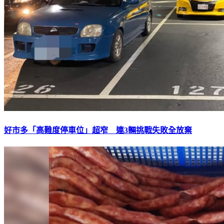
好市多「高難度停車位」超窄 連3輛挑戰失敗全放棄