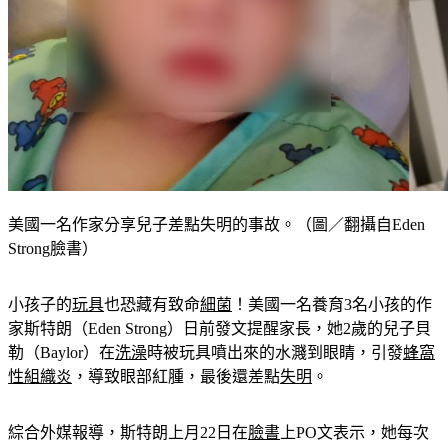
美國一名作家分享兒子差點失明的事故。（圖／翻攝自Eden
Strong臉書）
小孩子的
玩具
也恐藏有致命
細菌
！美國一名養育3名小孩的作
家斯特朗（Eden Strong）日前發文提醒家長，她2歲的兒子貝
勒（Baylor）在
洗澡
時被玩具噴出來的水濺到眼睛，引發
蜂窩
性組織炎
，導致眼部紅腫，最後還差點
失明
。
綜合外媒報導，斯特朗上月22日在
臉書
上PO文表示，她每次