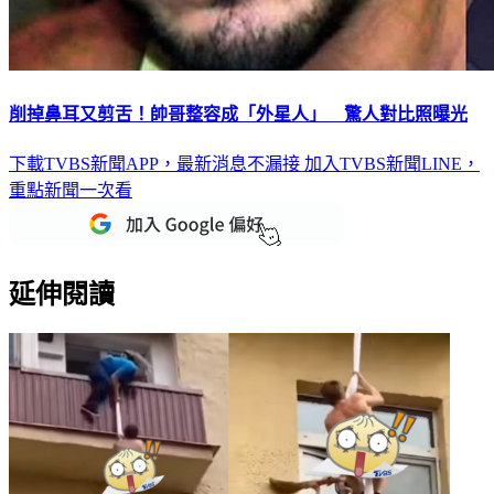
削掉鼻耳又剪舌！帥哥整容成「外星人」 驚人對比照曝光
下載TVBS新聞APP，最新消息不漏接
加入TVBS新聞LINE，
重點新聞一次看
延伸閱讀