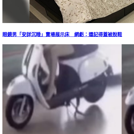
眼鏡男「安詳沉睡」賣場展示床 網虧：還記得蓋被脫鞋