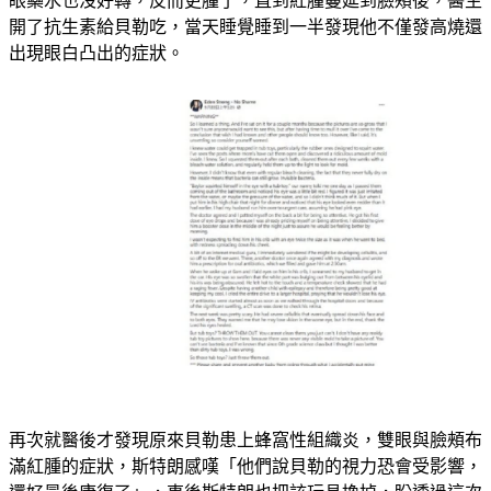
眼藥水也沒好轉，反而更腫了，直到紅腫蔓延到臉頰後，醫生
開了抗生素給貝勒吃，當天睡覺睡到一半發現他不僅發高燒還
出現眼白凸出的症狀。
再次就醫後才發現原來貝勒患上蜂窩性組織炎，雙眼與臉頰布
滿紅腫的症狀，斯特朗感嘆「他們說貝勒的視力恐會受影響，