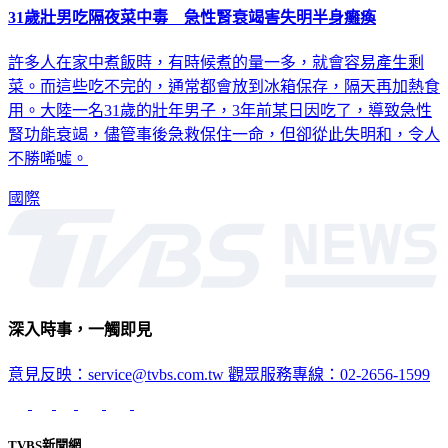
31歲壯男吃隔夜菜中毒 急性腎衰竭害失明半身癱瘓
許多人在家中煮飯時，有時候煮的量一多，就會容易產生剩
菜。而這些吃不完的，通常都會放到冰箱保存，隔天再加熱食
用。大陸一名31歲的壯年男子，3年前某日因吃了，導致急性
腎功能衰竭，儘管事後急救保住一命，但卻從此失明和，令人
不勝唏噓。
國際
深入時事，一觸即見
意見反映：service@tvbs.com.tw
觀眾服務專線：02-2656-1599
TVBS新聞網