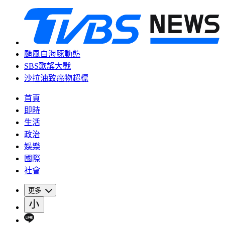
颱風白海豚動態
SBS歌謠大戰
沙拉油致癌物超標
首頁
即時
生活
政治
娛樂
國際
社會
更多