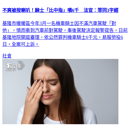
不爽被按喇叭！騎士「比中指」噴6千 法官：等同3字經
基隆市暖暖區今年3月一名機車騎士因不滿汽車駕駛「對
他」，憤而衝到汽車前對駕駛，事後駕駛決定報警提告，日前
基隆地院開庭審理，依公然罪判機車騎士6千元，易服勞役6
日，全案可上訴。
社會