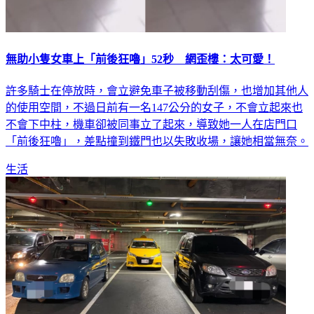
無助小隻女車上「前後狂嚕」52秒 網歪樓：太可愛！
許多騎士在停放時，會立避免車子被移動刮傷，也增加其他人
的使用空間，不過日前有一名147公分的女子，不會立起來也
不會下中柱，機車卻被同事立了起來，導致她一人在店門口
「前後狂嚕」，差點撞到鐵門也以失敗收場，讓她相當無奈。
生活