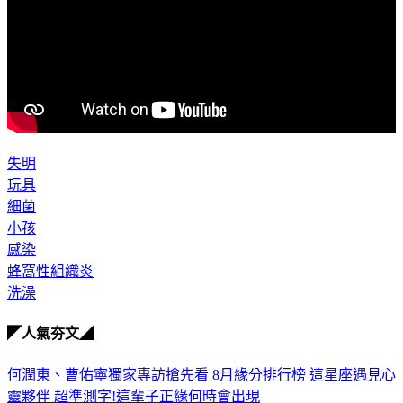
失明
玩具
細菌
小孩
感染
蜂窩性組織炎
洗澡
◤人氣夯文◢
何潤東、曹佑寧獨家專訪搶先看
8月緣分排行榜 這星座遇見心
靈夥伴
超準測字!這輩子正緣何時會出現