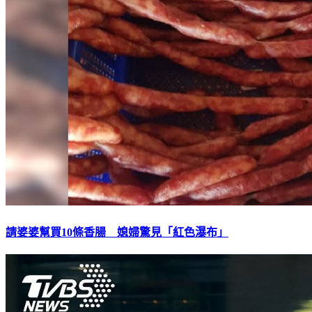
請婆婆幫買10條香腸 媳婦驚見「紅色瀑布」