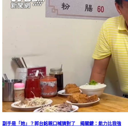
副手是「她」？郭台銘親口喊猜對了 揭關鍵：能力比我強