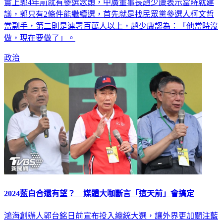
實上郭4年前就有參選念頭，中廣董事長趙少康表示當時就建
議，郭只有2條件能繼續選，首先就是找民眾黨參選人柯文哲
當副手，第二則是連署百萬人以上，趙少康認為：「他當時沒
做，現在要做了」。
政治
2024藍白合還有望？ 媒體大咖斷言「這天前」會搞定
鴻海創辦人郭台銘日前宣布投入總統大選，讓外界更加關注藍