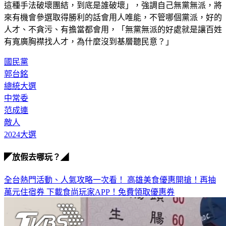
這種手法破壞團結，到底是誰破壞」，強調自己無黨無派，將
來有機會參選取得勝利的話會用人唯能，不管哪個黨派，好的
人才、不貪污、有擔當都會用，「無黨無派的好處就是讓百姓
有寬廣胸襟找人才，為什麼沒到基層聽民意？」
國民黨
郭台銘
總統大選
中常委
范成連
敵人
2024大選
◤放假去哪玩？◢
全台熱門活動、人氣攻略一次看！
高雄美食優惠開搶！再抽
萬元住宿券
下載食尚玩家APP！免費領取優惠券