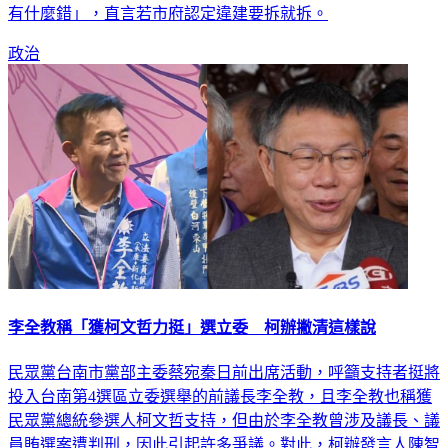
有什麼錯」，直言若市府認定違建要拆就拆。
政治
李全教稱「獲柯文哲力挺」選立委 柯辦撇清這樣說
民眾黨台南市黨部主委蔡宛秦日前出席活動，呼籲支持者挺將
投入台南第4選區立委選舉的前議長李全教，且李全教也稱獲
民眾黨總統參選人柯文哲支持，但由於李全教曾涉及議長、議
員賄選案遭判刑，因此引起許多爭議。對此，柯辦發言人陳智