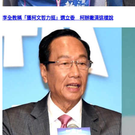
李全教稱「獲柯文哲力挺」選立委 柯辦撇清這樣說