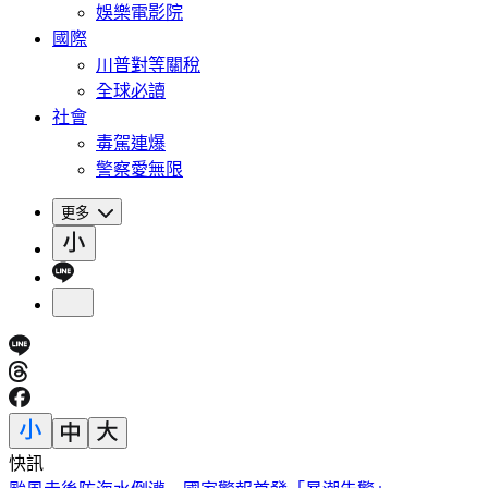
娛樂電影院
國際
川普對等關稅
全球必讀
社會
毒駕連爆
警察愛無限
更多
快訊