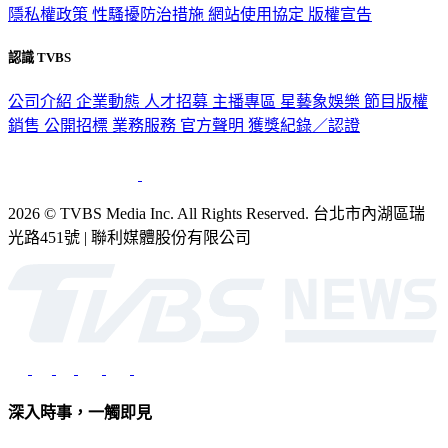
隱私權政策
性騷擾防治措施
網站使用協定
版權宣告
認識 TVBS
公司介紹
企業動態
人才招募
主播專區
星藝象娛樂
節目版權
銷售
公開招標
業務服務
官方聲明
獲獎紀錄／認證
2026 © TVBS Media Inc. All Rights Reserved. 台北市內湖區瑞
光路451號 | 聯利媒體股份有限公司
深入時事，一觸即見