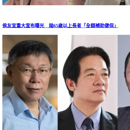
侯友宜重大宣布曝光 拋65歲以上長者「全額補助健保」