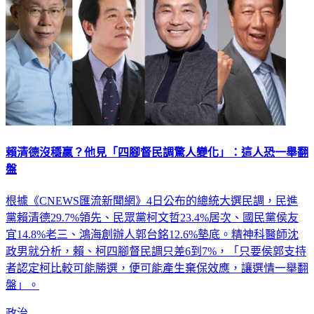
賴清德沒穩贏？他見「四腳督民調驚人變化」：這人恐一舉翻
盤
根據《CNEWS匯流新聞網》4日公布的總統大選民調，民進
黨賴清德29.7%領先、民眾黨柯文哲23.4%居次、國民黨侯友
宜14.8%老三、鴻海創辦人郭台銘12.6%墊底。精神科醫師沈
政男就分析，賴、柯四腳督民調只差6到7%，「只要侯郭支持
者認定柯比較可能勝選，便可能產生棄保效應，讓選情一舉翻
盤」。
政治