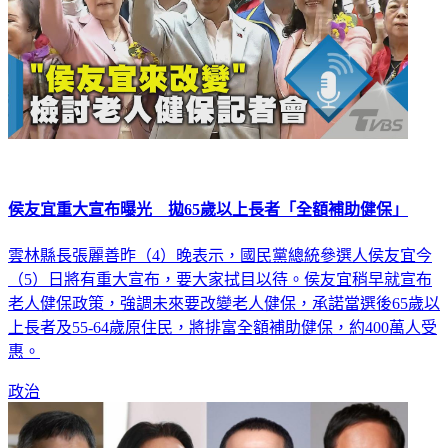
侯友宜重大宣布曝光 拋65歲以上長者「全額補助健保」
雲林縣長張麗善昨（4）晚表示，國民黨總統參選人侯友宜今
（5）日將有重大宣布，要大家拭目以待。侯友宜稍早就宣布
老人健保政策，強調未來要改變老人健保，承諾當選後65歲以
上長者及55-64歲原住民，將排富全額補助健保，約400萬人受
惠。
政治