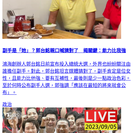
副手是「她」？郭台銘親口喊猜對了 揭關鍵：能力比我強
鴻海創辦人郭台銘日前宣布投入總統大選，外界也紛紛關注由
誰擔任副手。對此，郭台銘坦言媒體猜對了，副手肯定是位女
性，且能力比他強、要有互補性，最後則是少一點政治色彩。
至於何時公布副手人選，郭強調「應該在最短的將來就會公
布」。
政治