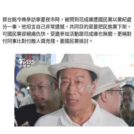
郭台銘今晚參訪寧夏夜市時，被問到范成連遭國民黨以黨紀處
分一事，他坦言自己非常遺憾，共同目的是要把民進黨下架，
可國民黨卻親痛仇快，受邀參加活動跟范成連也無關，更稱對
付同事比對付敵人還兇殘，要國民黨檢討。