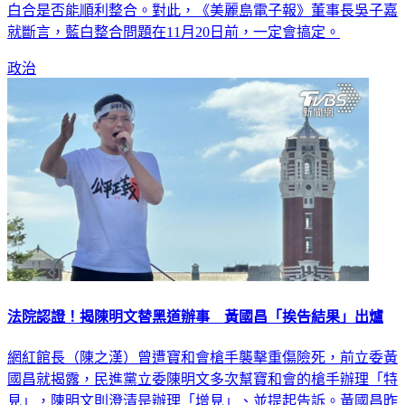
白合是否能順利整合。對此，《美麗島電子報》董事長吳子嘉
就斷言，藍白整合問題在11月20日前，一定會搞定。
政治
法院認證！揭陳明文替黑道辦事 黃國昌「挨告結果」出爐
網紅館長（陳之漢）曾遭寶和會槍手襲擊重傷險死，前立委黃
國昌就揭露，民進黨立委陳明文多次幫寶和會的槍手辦理「特
見」，陳明文則澄清是辦理「增見」、並提起告訴。黃國昌昨