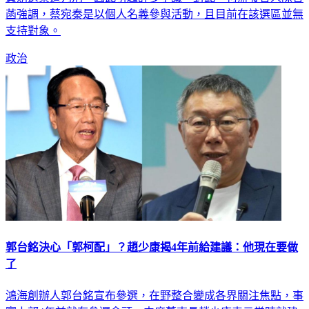
菡強調，蔡宛秦是以個人名義參與活動，且目前在該選區並無
支持對象。
政治
郭台銘決心「郭柯配」？趙少康揭4年前給建議：他現在要做
了
鴻海創辦人郭台銘宣布參選，在野整合變成各界關注焦點，事