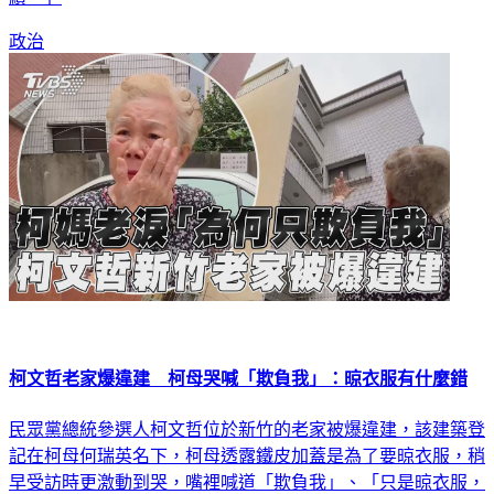
政治
柯文哲老家爆違建 柯母哭喊「欺負我」：晾衣服有什麼錯
民眾黨總統參選人柯文哲位於新竹的老家被爆違建，該建築登
記在柯母何瑞英名下，柯母透露鐵皮加蓋是為了要晾衣服，稍
早受訪時更激動到哭，嘴裡喊道「欺負我」、「只是晾衣服，