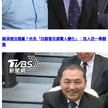
賴清德沒穩贏？他見「四腳督民調驚人變化」：這人恐一舉翻
盤