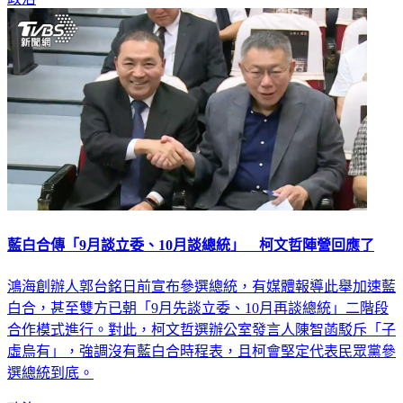
藍白合傳「9月談立委、10月談總統」 柯文哲陣營回應了
鴻海創辦人郭台銘日前宣布參選總統，有媒體報導此舉加速藍
白合，甚至雙方已朝「9月先談立委、10月再談總統」二階段
合作模式進行。對此，柯文哲選辦公室發言人陳智菡駁斥「子
虛烏有」，強調沒有藍白合時程表，且柯會堅定代表民眾黨參
選總統到底。