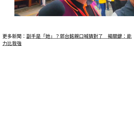
更多新聞：
副手是「她」？郭台銘親口喊猜對了　揭關鍵：能
力比我強