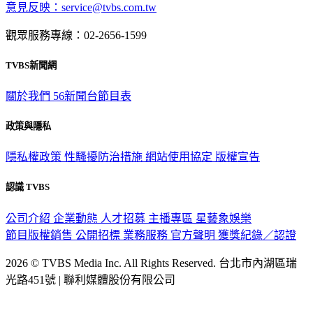
意見反映：service@tvbs.com.tw
觀眾服務專線：02-2656-1599
TVBS新聞網
關於我們
56新聞台節目表
政策與隱私
隱私權政策
性騷擾防治措施
網站使用協定
版權宣告
認識 TVBS
公司介紹
企業動態
人才招募
主播專區
星藝象娛樂
節目版權銷售
公開招標
業務服務
官方聲明
獲獎紀錄／認證
2026 © TVBS Media Inc. All Rights Reserved. 台北市內湖區瑞
光路451號 | 聯利媒體股份有限公司