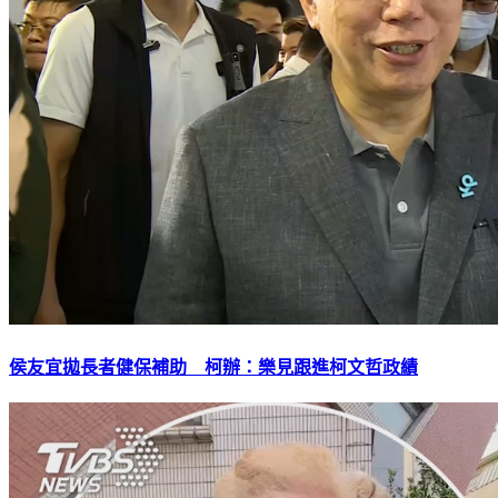
侯友宜拋長者健保補助 柯辦：樂見跟進柯文哲政績