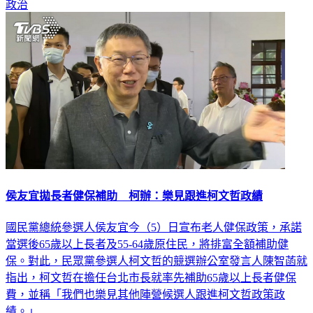
政治
侯友宜拋長者健保補助 柯辦：樂見跟進柯文哲政績
國民黨總統參選人侯友宜今（5）日宣布老人健保政策，承諾
當選後65歲以上長者及55-64歲原住民，將排富全額補助健
保。對此，民眾黨參選人柯文哲的競選辦公室發言人陳智菡就
指出，柯文哲在擔任台北市長就率先補助65歲以上長者健保
費，並稱「我們也樂見其他陣營候選人跟進柯文哲政策政
績。」