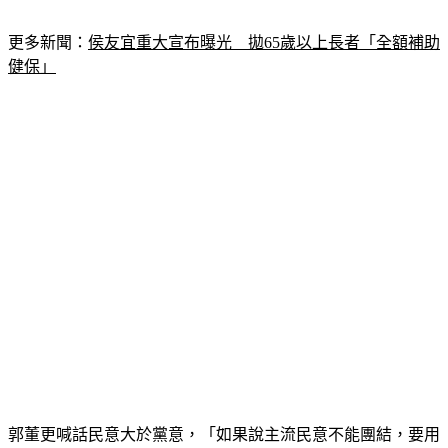
更多新聞：
侯友宜重大宣布曝光　拋65歲以上長者「全額補助
健保」
郭董更喊話民意大於黨意，「如果說主流民意不能團結，要用