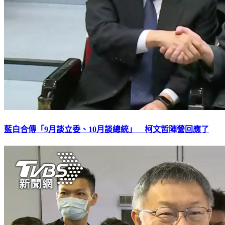
藍白合傳「9月談立委、10月談總統」 柯文哲陣營回應了