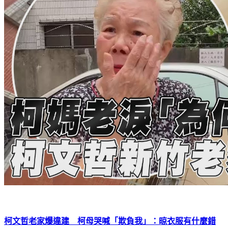
柯文哲老家爆違建 柯母哭喊「欺負我」：晾衣服有什麼錯