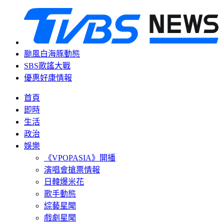
颱風白海豚動態
SBS歌謠大戰
優惠好康情報
首頁
即時
生活
政治
娛樂
《VPOPASIA》開播
演唱會搶票情報
日韓爆米花
歌手動態
綜藝星聞
戲劇星聞