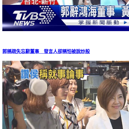
郭稱疏失忘辭董事 發言人卻稱怕被說炒股