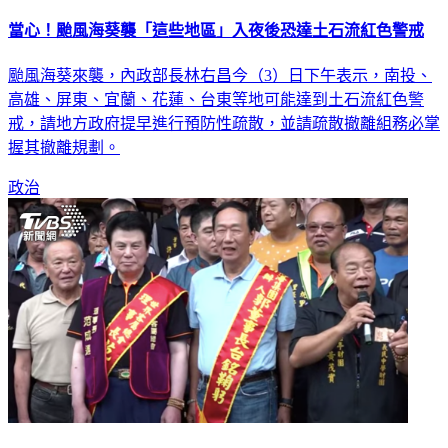
當心！颱風海葵襲「這些地區」入夜後恐達土石流紅色警戒
颱風海葵來襲，內政部長林右昌今（3）日下午表示，南投、
高雄、屏東、宜蘭、花蓮、台東等地可能達到土石流紅色警
戒，請地方政府提早進行預防性疏散，並請疏散撤離組務必掌
握其撤離規劃。
政治