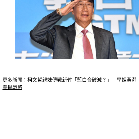
更多新聞：
柯文哲親妹傳戰新竹「藍白合破滅？」　學姐黃瀞
瑩揭戰略