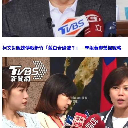
柯文哲親妹傳戰新竹「藍白合破滅？」 學姐黃瀞瑩揭戰略