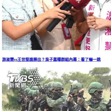
游淑慧vs王世堅誰勝出？吳子嘉曝群組內幕：看了嚇一跳