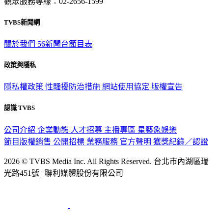
觀眾服務專線：02-2656-1599
TVBS新聞網
關於我們
56新聞台節目表
政策與隱私
隱私權政策
性騷擾防治措施
網站使用協定
版權宣告
認識 TVBS
公司介紹
企業動態
人才招募
主播專區
星藝象娛樂
節目版權銷售
公開招標
業務服務
官方聲明
獲獎紀錄／認證
2026 © TVBS Media Inc. All Rights Reserved. 台北市內湖區瑞
光路451號 | 聯利媒體股份有限公司