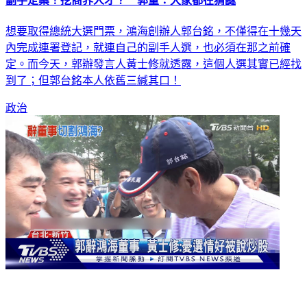
副手定案！挖商界人才？ 郭董：大家都在猜謎
想要取得總統大選門票，鴻海創辦人郭台銘，不僅得在十幾天
內完成連署登記，就連自己的副手人選，也必須在那之前確
定。而今天，郭辦發言人黃士修就透露，這個人選其實已經找
到了；但郭台銘本人依舊三緘其口！
政治