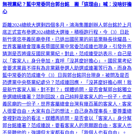
無視黨紀？藍中常委同台郭台銘 搬「這理由」喊：沒啥好擔
心
距離2024總統大選剩四個多月，鴻海集團創辦人郭台銘於上月
底正式宣布參選2024總統大選後，積極跑行程，今（3）日赴
新竹褒忠亭義民廟參拜，已退出國民黨的前苗栗縣長徐耀昌、
世界客屬總會理事長暨國民黨中常委范成連也現身，引發外界
猜測是否將違反國民黨黨紀。對此，范成連受訪表示，自己是
以「客家人」身分參加，直呼「沒甚麼好擔心」。國民黨考紀
會要求黨員不得有為非黨籍參選人助選或連署等行為，而身為
藍中常委的范成連今（3）日與郭台銘同台現身，被問及是否
恐遭黨中央祭黨紀處分？范成連回應，「沒甚麼好擔心啊！我
是新竹客家人嘛，對不對？」媒體追問，是否會幫郭台銘獨立
參選總統連署？范則回說，自己純粹是客家人的一份子，也是
義民廟的一份子，世界客屬總會台灣有幾百萬的客家人，客家
人很愛自由，大家有自己的想法，自己身為理事長，要尊重總
會裡對政治的看法。媒體再追問，是否會以「客家人」身分幫
郭台銘連署？范成連說，要看客家人的意願跟自由，客家人也
不是聽他的，強調但大家都有自由，「我個人也有自由」。