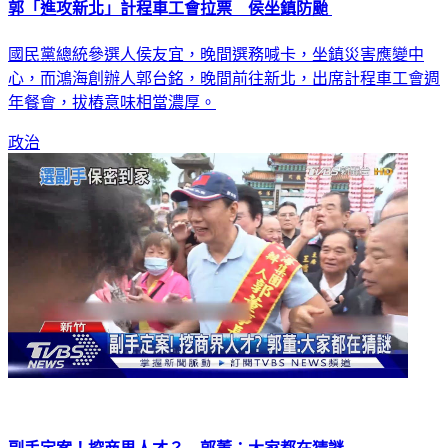
郭「進攻新北」計程車工會拉票 侯坐鎮防颱
國民黨總統參選人侯友宜，晚間選務喊卡，坐鎮災害應變中
心，而鴻海創辦人郭台銘，晚間前往新北，出席計程車工會週
年餐會，拔樁意味相當濃厚。
政治