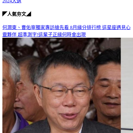
2024大選
◤人氣夯文◢
何潤東、曹佑寧獨家專訪搶先看
8月緣分排行榜 這星座遇見心
靈夥伴
超準測字!這輩子正緣何時會出現