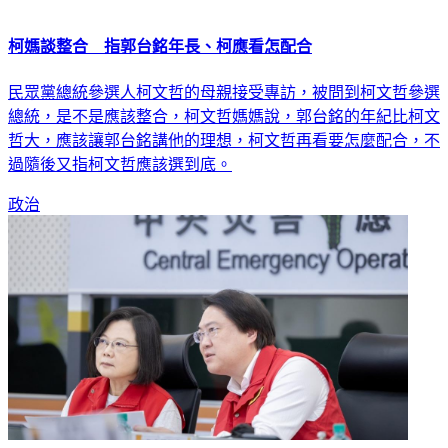
柯媽談整合 指郭台銘年長、柯應看怎配合
民眾黨總統參選人柯文哲的母親接受專訪，被問到柯文哲參選
總統，是不是應該整合，柯文哲媽媽說，郭台銘的年紀比柯文
哲大，應該讓郭台銘講他的理想，柯文哲再看要怎麼配合，不
過隨後又指柯文哲應該選到底。
政治