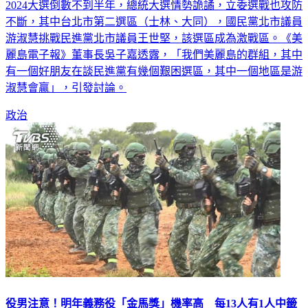
2024大選倒數不到半年，總統大選情勢詭譎，立委選戰也攻防
不斷，其中台北市第二選區（士林、大同），國民黨北市議員
游淑慧挑戰民進黨北市議員王世堅，該選區成為激戰區。《美
麗島電子報》董事長吳子嘉透露，「我們美麗島的群組，其中
有一個好朋友在談民進黨有幾個艱困選區，其中一個地區是游
淑慧會贏」，引發討論。
政治
役男注意！明年義務役「金馬獎」機率高 每13人有1人中籤