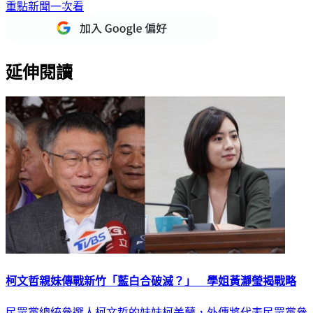
重點新聞一次看
延伸閱讀
柯文哲親妹傳戰新竹「藍白合破滅？」 學姐黃瀞瑩揭戰略
民眾黨總統參選人柯文哲的妹妹柯美蘭，外傳將代表民眾黨參