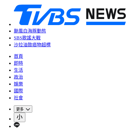
颱風白海豚動態
SBS歌謠大戰
沙拉油致癌物超標
首頁
即時
生活
政治
娛樂
國際
社會
更多