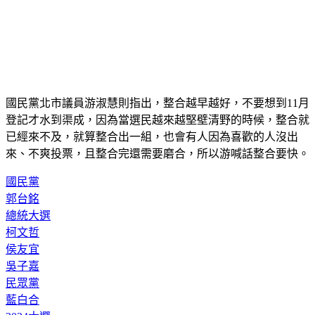
國民黨北市議員游淑慧則指出，整合越早越好，不要想到11月
登記才水到渠成，因為當選民越來越堅壁清野的時候，整合就
已經來不及，就算整合出一組，也會有人因為喜歡的人沒出
來、不爽投票，且整合完還需要磨合，所以游喊話整合要快。
國民黨
郭台銘
總統大選
柯文哲
侯友宜
吳子嘉
民眾黨
藍白合