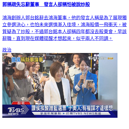
郭稱疏失忘辭董事 發言人卻稱怕被說炒股
鴻海創辦人郭台銘辭去鴻海董事，他的發言人稱是為了展現獨
立參選決心，也怕未來選情漸入佳境，鴻海股價一飛衝天，被
質疑為了炒股，不過郭台銘本人卻稱四年都沒去股東會，早該
辭職，直到現在媒體提醒才想起來，似乎兩人不同調。
政治