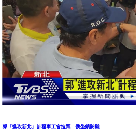
郭「進攻新北」計程車工會拉票 侯坐鎮防颱