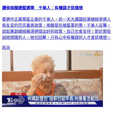
讚侯挨酸蹭藍選票 于美人：有權謀才這樣想
要選中正萬華區立委的于美人，前一天大讚國民黨總統參選人
侯友宜的巴氏量表政策，挨酸是在搶藍軍的票，于美人反擊，
說如果副總統賴清德提出好的政策，自己也會支持！對於那些
說她想蹭的人，她也回擊，只有心中有權謀的人才會這樣想。
政治