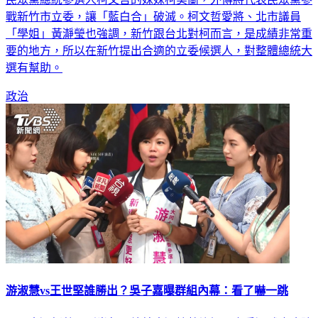
戰新竹市立委，讓「藍白合」破滅。柯文哲愛將、北市議員
「學姐」黃瀞瑩也強調，新竹跟台北對柯而言，是成績非常重
要的地方，所以在新竹提出合適的立委候選人，對整體總統大
選有幫助。
政治
游淑慧vs王世堅誰勝出？吳子嘉曝群組內幕：看了嚇一跳