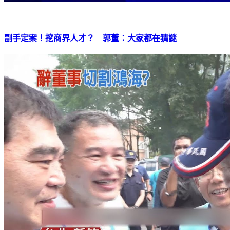
副手定案！挖商界人才？ 郭董：大家都在猜謎