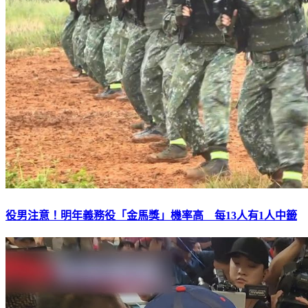
役男注意！明年義務役「金馬獎」機率高 每13人有1人中籤