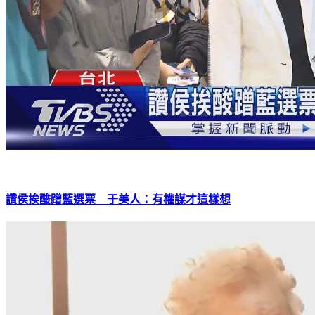
讚侯挨酸蹭藍選票 于美人：有權謀才這樣想