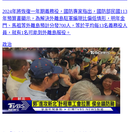
2024年將恢復一年期義務役，國防專家指出，國防部民國113
年預算書顯示，為解決外離島駐軍編現比偏低情形，明年金
門、馬祖等外離島預計分發700人，等於平均每13名義務役人
員，就有1名可能到外離島服役。
政治