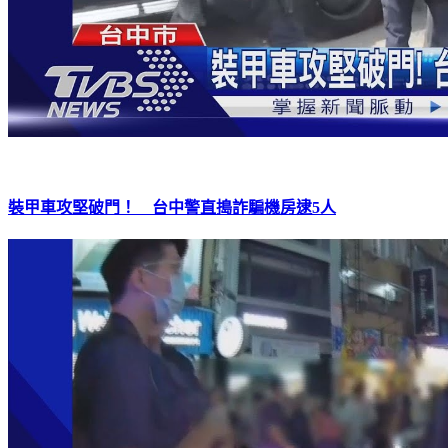
裝甲車攻堅破門！ 台中警直搗詐騙機房逮5人