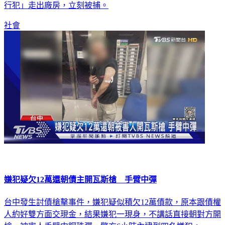
行犯」走出廠房，立刻被捕。
社會
嫌犯疑欠12萬還朝債主開瓦斯槍 手臂中彈
台中發生討債槍擊事件，嫌犯疑似積欠12萬債款，原本跟債權
人約好雙方面交現金，結果嫌犯一現身，不講話直接朝對方開