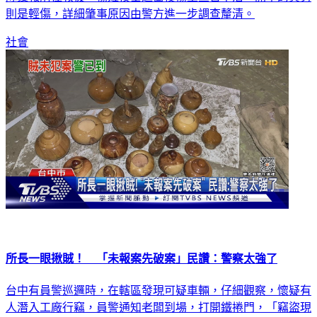
則是輕傷，詳細肇事原因由警方進一步調查釐清。
社會
所長一眼揪賊！ 「未報案先破案」民讚：警察太強了
台中有員警巡邏時，在轄區發現可疑車輛，仔細觀察，懷疑有
人潛入工廠行竊，員警通知老闆到場，打開鐵捲門，「竊盜現