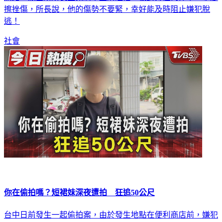
擦挫傷，所長說，他的傷勢不要緊，幸好能及時阻止嫌犯脫
逃！
社會
你在偷拍嗎？短裙妹深夜遭拍 狂追50公尺
台中日前發生一起偷拍案，由於發生地點在便利商店前，嫌犯