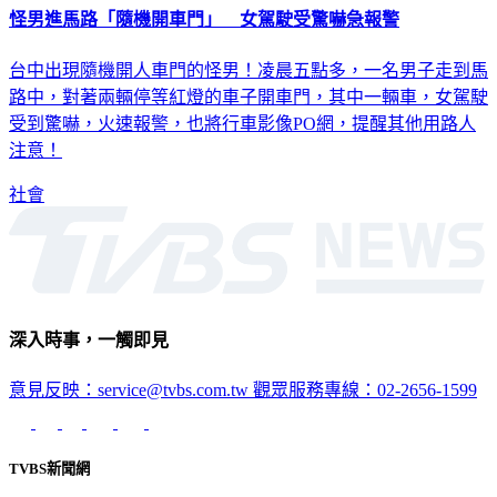
怪男進馬路「隨機開車門」 女駕駛受驚嚇急報警
台中出現隨機開人車門的怪男！凌晨五點多，一名男子走到馬
路中，對著兩輛停等紅燈的車子開車門，其中一輛車，女駕駛
受到驚嚇，火速報警，也將行車影像PO網，提醒其他用路人
注意！
社會
深入時事，一觸即見
意見反映：service@tvbs.com.tw
觀眾服務專線：02-2656-1599
TVBS新聞網