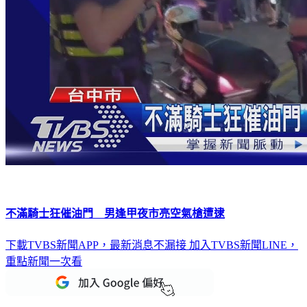
不滿騎士狂催油門 男逢甲夜市亮空氣槍遭逮
下載TVBS新聞APP，最新消息不漏接
加入TVBS新聞LINE，
重點新聞一次看