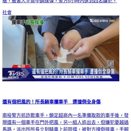
槍，被害人手臂中鋼珠彈，警方6小時內逮到四名嫌犯。
社會
還有個把風的！所長騎車攔車手 遭撞倒全身傷
南投警方抓詐欺車手，鎖定超商內一名準備取款的車手後，發
現還有一個車手在門外把風，另一組人追出去，但嫌犯要越過
馬路，派出所所長立刻騎車上前阻擋，被對方撞倒摔車，手腳