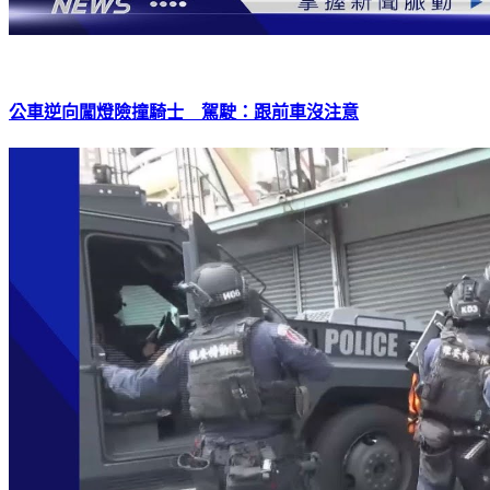
公車逆向闖燈險撞騎士 駕駛：跟前車沒注意