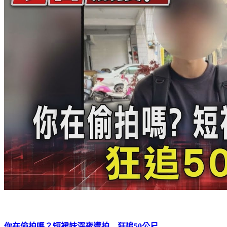
你在偷拍嗎？短裙妹深夜遭拍 狂追50公尺