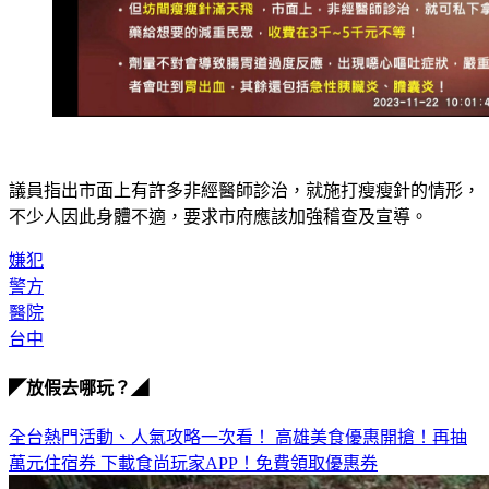
議員指出市面上有許多非經醫師診治，就施打瘦瘦針的情形，
不少人因此身體不適，要求市府應該加強稽查及宣導。
嫌犯
警方
醫院
台中
◤放假去哪玩？◢
全台熱門活動、人氣攻略一次看！
高雄美食優惠開搶！再抽
萬元住宿券
下載食尚玩家APP！免費領取優惠券