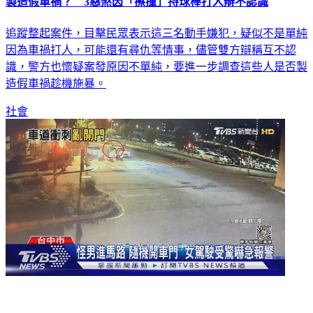
製造假車禍？ 3惡煞因「擦撞」持球棒打人辯不認識
追蹤整起案件，目擊民眾表示這三名動手嫌犯，疑似不是單純
因為車禍打人，可能還有尋仇等情事，儘管雙方辯稱互不認
識，警方也懷疑案發原因不單純，要進一步調查這些人是否製
造假車禍趁機施暴。
社會