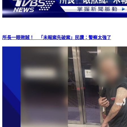
所長一眼揪賊！ 「未報案先破案」民讚：警察太強了