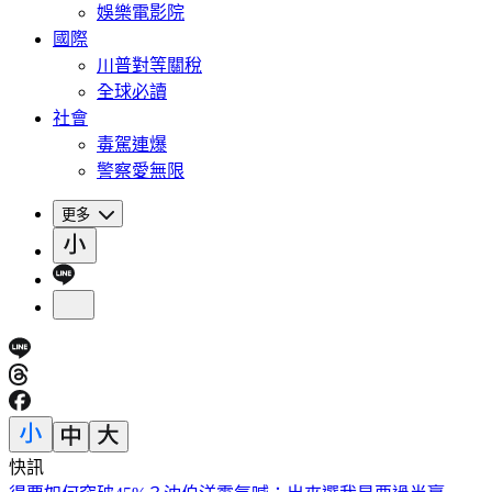
娛樂電影院
國際
川普對等關稅
全球必讀
社會
毒駕連爆
警察愛無限
更多
快訊