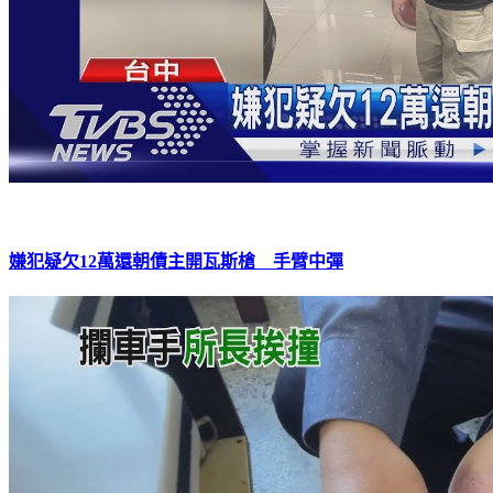
嫌犯疑欠12萬還朝債主開瓦斯槍 手臂中彈