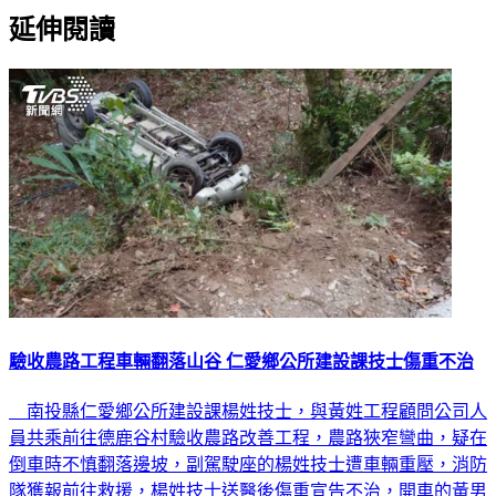
延伸閱讀
驗收農路工程車輛翻落山谷 仁愛鄉公所建設課技士傷重不治
南投縣仁愛鄉公所建設課楊姓技士，與黃姓工程顧問公司人
員共乘前往德鹿谷村驗收農路改善工程，農路狹窄彎曲，疑在
倒車時不慎翻落邊坡，副駕駛座的楊姓技士遭車輛重壓，消防
隊獲報前往救援，楊姓技士送醫後傷重宣告不治，開車的黃男