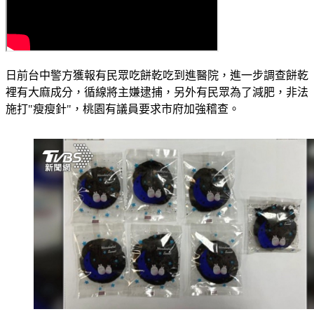
日前台中警方獲報有民眾吃餅乾吃到進醫院，進一步調查餅乾
裡有大麻成分，循線將主嫌逮捕，另外有民眾為了減肥，非法
施打"瘦瘦針"，桃園有議員要求市府加強稽查。