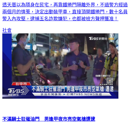
透天厝以為隱身在民宅，再靠鐵捲門隔離外界，不過警方經過
兩個月的情蒐，決定出動裝甲車，直接頂開鐵捲門，數十名員
警入內攻堅，逮捕五名詐欺嫌犯，也都被檢方聲押獲准！
社會
不滿騎士狂催油門 男逢甲夜市亮空氣槍遭逮