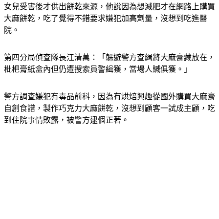
女兒受害後才供出餅乾來源，他說因為想減肥才在網路上購買
大麻餅乾，吃了覺得不錯要求嫌犯加高劑量，沒想到吃進醫
院。
第四分局偵查隊長江清萬：「躲避警方查緝將大麻膏藏放在，
枇杷膏紙盒內但仍遭搜索員警緝獲，當場人贓俱獲。」
警方調查嫌犯有毒品前科，因為有烘焙興趣從國外購買大麻膏
自創食譜，製作巧克力大麻餅乾，沒想到顧客一試成主顧，吃
到住院事情敗露，被警方逮個正著。