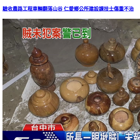
驗收農路工程車輛翻落山谷 仁愛鄉公所建設課技士傷重不治