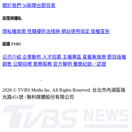
關於我們
56新聞台節目表
政策與隱私
隱私權政策
性騷擾防治措施
網站使用協定
版權宣告
認識 TVBS
公司介紹
企業動態
人才招募
主播專區
星藝象娛樂
節目版權
銷售
公開招標
業務服務
官方聲明
獲獎紀錄／認證
2026 © TVBS Media Inc. All Rights Reserved. 台北市內湖區瑞
光路451號 | 聯利媒體股份有限公司