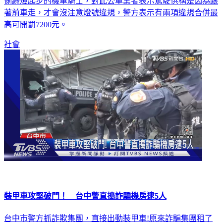
側綠燈起步的機車騎士，對此公車業者表示駕駛供稱是因為跟
著前車走，才會沒注意燈號違規，警方表示有兩項違規合併最
高可開罰7200元。
社會
裝甲車攻堅破門！ 台中警直搗詐騙機房逮5人
台中市警方抓詐欺集團，直接出動裝甲車!原來詐騙集團租了