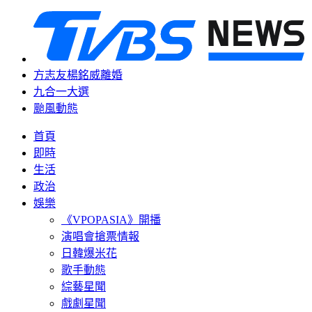
方志友楊銘威離婚
九合一大選
颱風動態
首頁
即時
生活
政治
娛樂
《VPOPASIA》開播
演唱會搶票情報
日韓爆米花
歌手動態
綜藝星聞
戲劇星聞