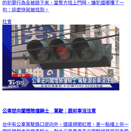
的犯罪行為全被錄下來，當警方找上門時，嫌犯還嘟囔了一
句：這麼快就被找到。
社會
公車逆向闖燈險撞騎士 駕駛：跟前車沒注意
台中有公車駕駛路口逆向外，還違規闖紅燈，差一點撞上另一