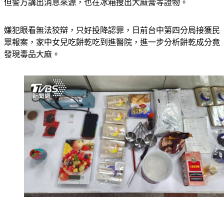
但警方講出消息來源，也在冰箱搜出大麻膏等證物。
嫌犯眼看無法狡辯，只好投降認罪，日前台中第四分局接獲民
眾報案，家中女兒吃餅乾吃到進醫院，進一步分析餅乾成分竟
發現毒品大麻。