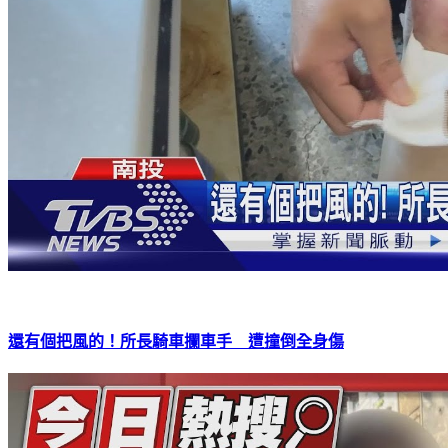
還有個把風的！所長騎車攔車手 遭撞倒全身傷