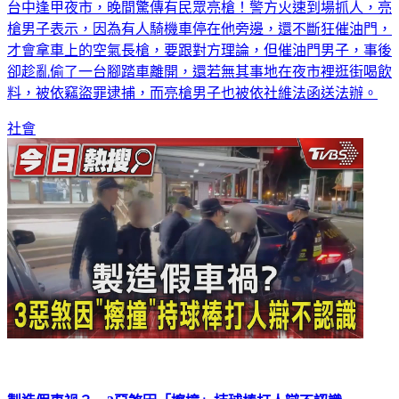
台中逢甲夜市，晚間驚傳有民眾亮槍！警方火速到場抓人，亮
槍男子表示，因為有人騎機車停在他旁邊，還不斷狂催油門，
才會拿車上的空氣長槍，要跟對方理論，但催油門男子，事後
卻趁亂偷了一台腳踏車離開，還若無其事地在夜市裡逛街喝飲
料，被依竊盜罪逮捕，而亮槍男子也被依社維法函送法辦。
社會