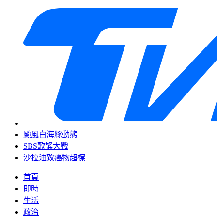
颱風白海豚動態
SBS歌謠大戰
沙拉油致癌物超標
首頁
即時
生活
政治