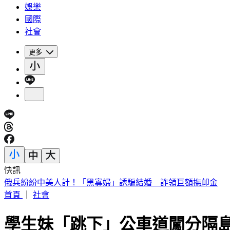
娛樂
國際
社會
更多
快訊
今關公生辰！專家示警「牛肉千萬別碰」 最佳祭拜點5類人
首頁
｜
社會
學生妹「跳下」公車道闖分隔