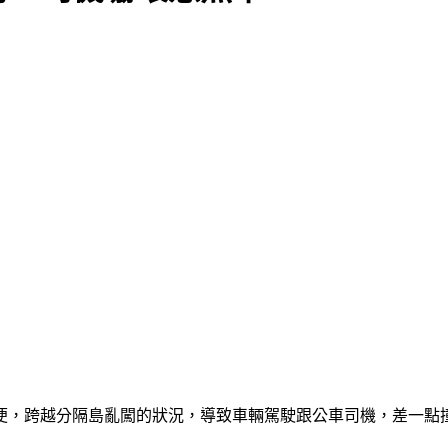
便，跨越分隔島亂闖的狀況，導致車輛駕駛跟公車司機，差一點