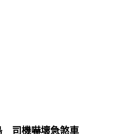
快拜
島 司機嚇壞急煞車