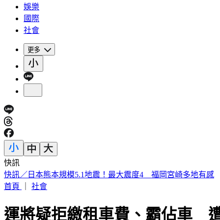
娛樂
國際
社會
更多
快訊
《夏日活動》航海王首度降臨花蓮鯉魚潭FUN暑假活動
首頁
｜
社會
運將疑拒繳租車費、霸佔車 