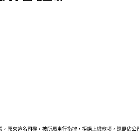
毆，原來這名司機，被所屬車行指控，拒絕上繳款項，還霸佔公司