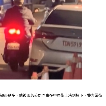
晚間9點多，他被兩名公司同事在中原街上堵到攔下，雙方當街