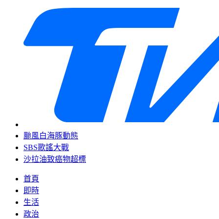
颱風白海豚動態
SBS歌謠大戰
沙拉油致癌物超標
首頁
即時
生活
政治