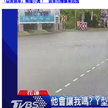
「惡意逼車」擦撞小黃！ 貨車司機肇事逃逸