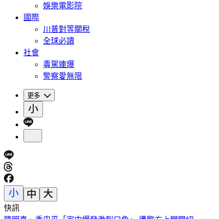
娛樂電影院
國際
川普對等關稅
全球必讀
社會
毒駕連爆
警察愛無限
更多
快訊