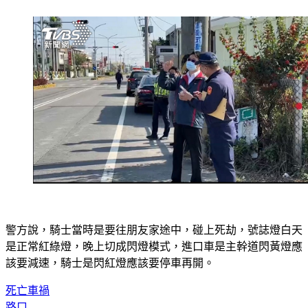
警方說，騎士當時是要往朋友家途中，碰上死劫，號誌燈白天
是正常紅綠燈，晚上切成閃燈模式，進口車是主幹道閃黃燈應
該要減速，騎士是閃紅燈應該要停車再開。
死亡車禍
路口