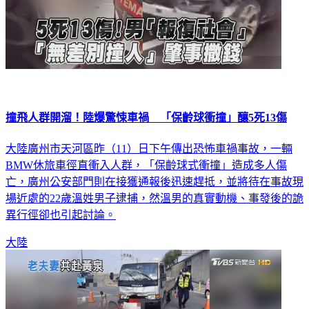
撞飛人群開溜！陸爆驚悚車禍 「保齡球衝撞」釀5死13傷
大陸廣州市天河區昨（11）日下午傳出恐怖車禍事故，一輛
BMW休旅車徑直衝入人群，「保齡球式衝撞」造成多人傷
亡，廣州公安部門則在接獲通報後迅速趕抵，並將待在事故現
場近處的22歲溫姓男子逮捕，然溫男的真實動機、事發後的詭
異行徑卻也引起討論。
大陸