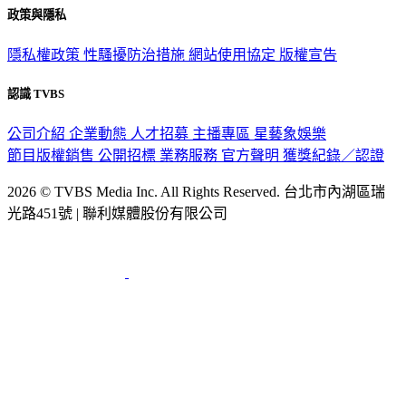
政策與隱私
隱私權政策
性騷擾防治措施
網站使用協定
版權宣告
認識 TVBS
公司介紹
企業動態
人才招募
主播專區
星藝象娛樂
節目版權銷售
公開招標
業務服務
官方聲明
獲獎紀錄／認證
2026 © TVBS Media Inc. All Rights Reserved. 台北市內湖區瑞
光路451號 | 聯利媒體股份有限公司