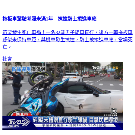
拖板車駕駛考照未滿1年 擦撞騎士捲進車底
苗栗發生死亡車禍！一名82歲男子騎車直行，後方一輛拖板車
疑似未保持車距，與機車發生擦撞，騎士被捲進車底，當場死
亡。
社會