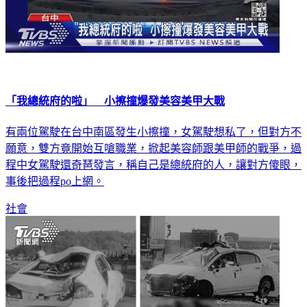
「我總統府的啦」 小擦撞爆發美容美甲大戰
有兩位駕駛在台中南區發生小擦撞，女駕駛想私了，但對方不
願意，雙方竟開始互嗆職業，掀起美容師跟美甲師的戰爭，過
程中女駕駛還奇琶發言，稱自己是總統府的人，讓對方傻眼，
事後把過程po上網。
社會