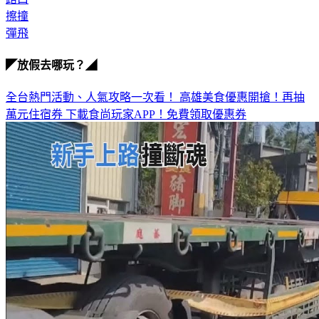
擦撞
彈飛
◤放假去哪玩？◢
全台熱門活動、人氣攻略一次看！
高雄美食優惠開搶！再抽
萬元住宿券
下載食尚玩家APP！免費領取優惠券