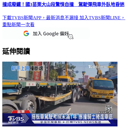
撞成廢鐵！國3苗栗大山段驚悚自撞 駕駛彈飛車外臥地昏迷
下載TVBS新聞APP，最新消息不漏接
加入TVBS新聞LINE，
重點新聞一次看
延伸閱讀