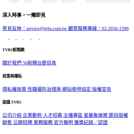
深入時事，一觸即見
意見反映：service@tvbs.com.tw
觀眾服務專線：02-2656-1599
TVBS新聞網
關於我們
56新聞台節目表
政策與隱私
隱私權政策
性騷擾防治措施
網站使用協定
版權宣告
認識 TVBS
公司介紹
企業動態
人才招募
主播專區
星藝象娛樂
節目版權
銷售
公開招標
業務服務
官方聲明
獲獎紀錄／認證