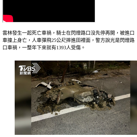
雲林發生一起死亡車禍，騎士在閃燈路口沒先停再開，被進口
車撞上身亡，人車彈飛25公尺摔進田裡面，警方說光是閃燈路
口車禍，一整年下來就有1393人受傷。