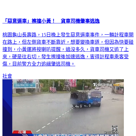
「惡意逼車」擦撞小黃！ 貨車司機肇事逃逸
桃園龜山長壽路，15日晚上發生惡意逼車事件，一輛計程車開
在路上，但左側貨車不斷靠近，想要變換車道，但因為快要碰
撞到，小黃運將按喇叭提醒，過沒多久，貨車司機又追了上
來，硬是往右切，發生擦撞後加速逃逸，害得計程車乘客受
傷，目前警方全力追緝肇逃司機。
社會