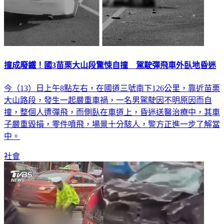
撞成廢鐵！國3苗栗大山段驚悚自撞 駕駛彈飛車外臥地昏迷
今（13）日上午8點左右，在國道三號南下126公里，靠近苗栗
大山路段，發生一起嚴重車禍，一名男駕駛因不明原因而自
撞，整個人遭彈飛，而側臥在車道上，昏迷送醫治療中，其車
子嚴重毀損，零件噴飛，場景十分駭人，警方正進一步了解當
中。
社會