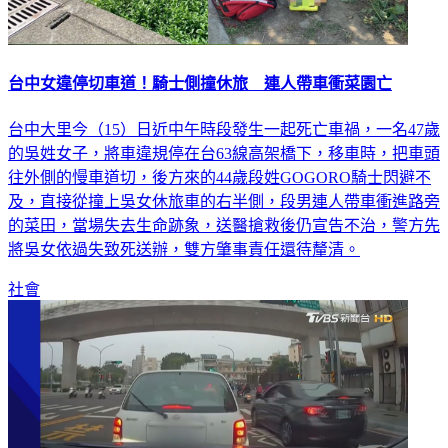
台中女違停切車道！騎士側撞休旅 連人帶車衝菜園亡
台中大里今（15）日近中午時段發生一起死亡車禍，一名47歲
的吳姓女子，將車違規停在台63線高架橋下，移車時，把車頭
往外側的慢車道切，後方來的44歲段姓GOGORO騎士閃避不
及，直接從撞上吳女休旅車的右半側，段男連人帶車衝進路旁
的菜田，當場失去生命跡象，送醫搶救後仍宣告不治，警方先
將吳女依過失致死送辦，雙方肇事責任還待釐清。
社會