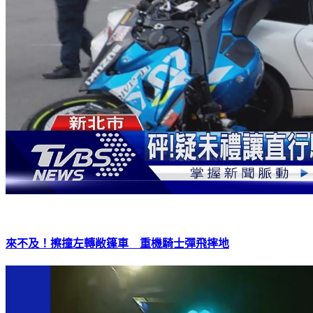
來不及！擦撞左轉敞篷車 重機騎士彈飛摔地