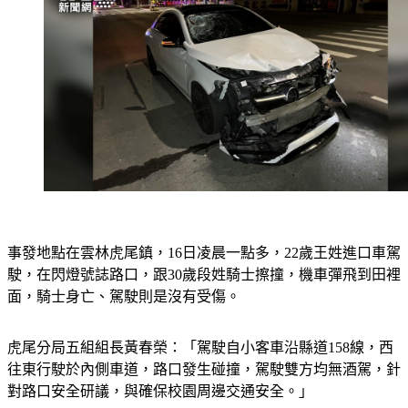
事發地點在雲林虎尾鎮，16日凌晨一點多，22歲王姓進口車駕
駛，在閃燈號誌路口，跟30歲段姓騎士擦撞，機車彈飛到田裡
面，騎士身亡、駕駛則是沒有受傷。
虎尾分局五組組長黃春榮：「駕駛自小客車沿縣道158線，西
往東行駛於內側車道，路口發生碰撞，駕駛雙方均無酒駕，針
對路口安全研議，與確保校園周邊交通安全。」