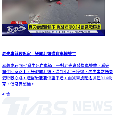
老夫妻就醫返家 疑闖紅燈遭貨車撞雙亡
嘉義東石(9日)發生死亡車禍，一對老夫妻騎機車雙載，看完
醫生回家路上，疑似闖紅燈，遭到小貨車撞擊，老夫妻當場失
去呼吸心跳，送醫後雙雙傷重不治，而貨車駕駛酒測值0.14毫
克，但沒有超標。
社會