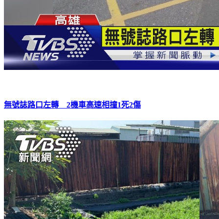
無號誌路口左轉 2機車高速相撞1死2傷