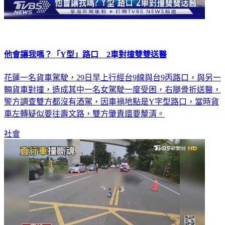
他會讓我嗎？「Y型」路口 2車對撞雙雙送醫
花蓮一名貨車駕駛，29日早上行經台9線與台9丙路口，與另一
輛貨車對撞，造成其中一名女駕駛一度受困，右腿骨折送醫，
警方調查雙方都沒有酒駕，因車禍地點是Y字型路口，當時貨
車左轉疑似要往壽文路，雙方肇責還要釐清。
社會