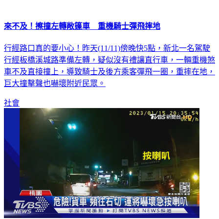
來不及！擦撞左轉敞篷車 重機騎士彈飛摔地
行經路口真的要小心！昨天(11/11)傍晚快5點，新北一名駕駛
行經板橋溪城路準備左轉，疑似沒有禮讓直行車，一輛重機煞
車不及直接撞上，導致騎士及後方乘客彈飛一圈，重摔在地，
巨大撞擊聲也嚇壞附近民眾。
社會