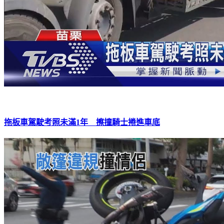
拖板車駕駛考照未滿1年 擦撞騎士捲進車底