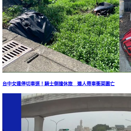
台中女違停切車道！騎士側撞休旅 連人帶車衝菜園亡