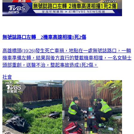
無號誌路口左轉 2機車高速相撞1死2傷
高雄橋頭(10/26)發生死亡車禍，地點在一處無號誌路口，一輛
機車準備左轉，結果與後方直行的雙載機車相撞，一名女騎士
頭部重創，送醫不治，整起事故造成1死2傷。
社會