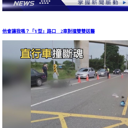
他會讓我嗎？「Y型」路口 2車對撞雙雙送醫