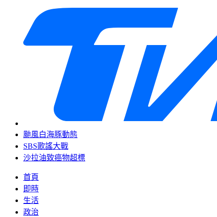
颱風白海豚動態
SBS歌謠大戰
沙拉油致癌物超標
首頁
即時
生活
政治