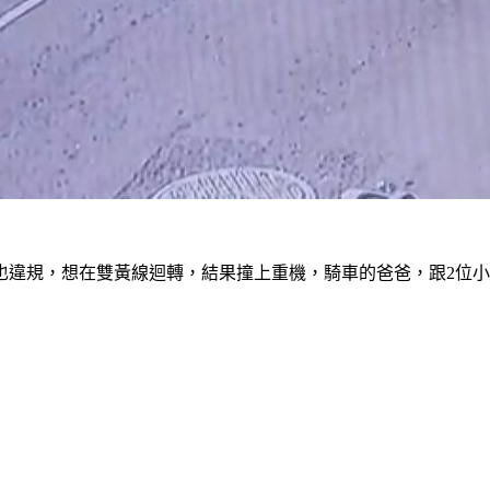
也違規，想在雙黃線迴轉，結果撞上重機，騎車的爸爸，跟2位