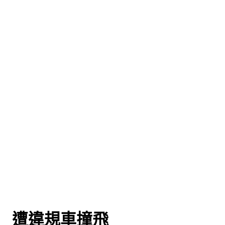
 遭違規車撞飛