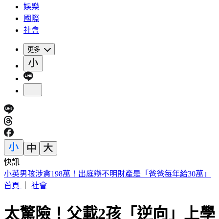
娛樂
國際
社會
更多
快訊
《花蓮好FUN》YOYO家族互動秀 每週六日花蓮鯉魚潭演出
首頁
｜
社會
太驚險！父載2孩「逆向」上學