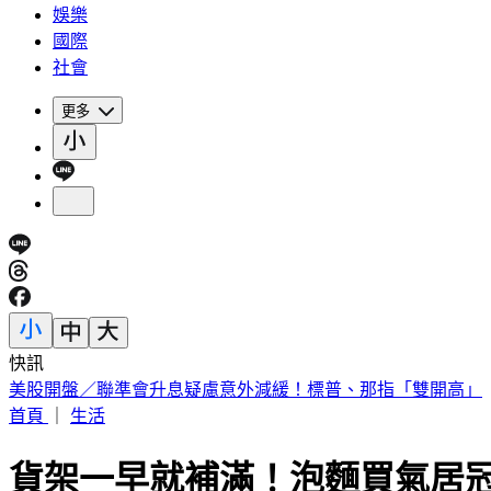
娛樂
國際
社會
更多
快訊
剛接手2天閃辭董座！宏碁發重訊曝：發現兆基屋管內部管理
首頁
｜
生活
貨架一早就補滿！泡麵買氣居冠