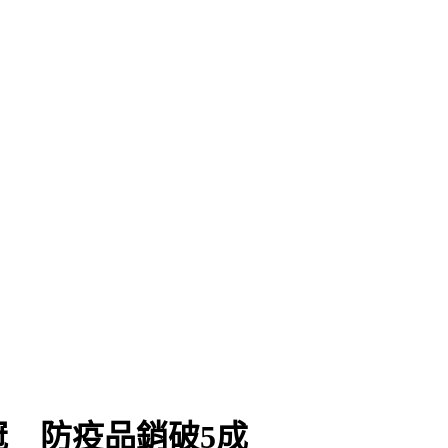
缺失
 防疫品銷破5成