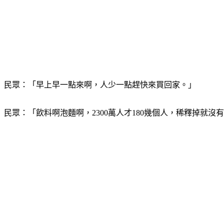
民眾：「早上早一點來啊，人少一點趕快來買回家。」
民眾：「飲料啊泡麵啊，2300萬人才180幾個人，稀釋掉就沒