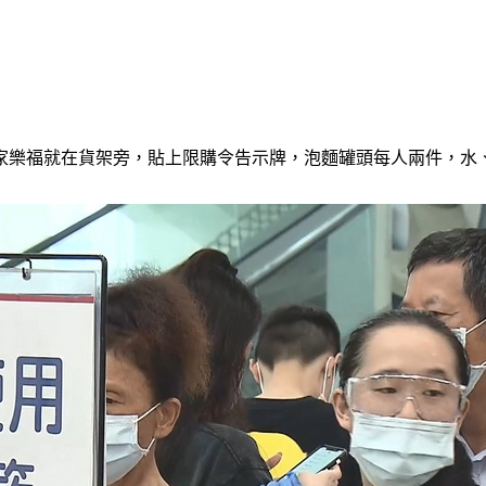
家樂福就在貨架旁，貼上限購令告示牌，泡麵罐頭每人兩件，水