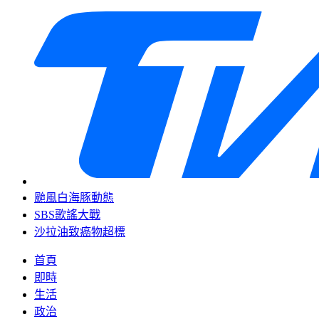
颱風白海豚動態
SBS歌謠大戰
沙拉油致癌物超標
首頁
即時
生活
政治