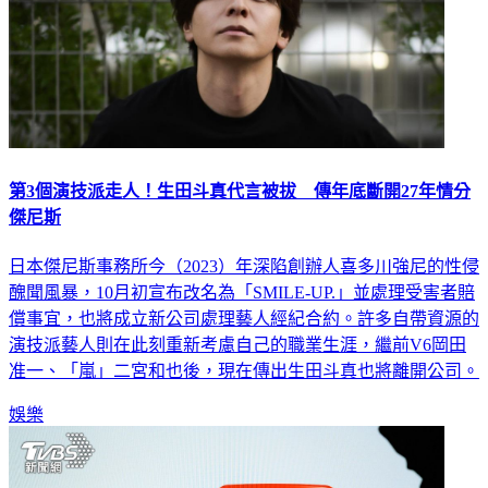
第3個演技派走人！生田斗真代言被拔 傳年底斷開27年情分
傑尼斯
日本傑尼斯事務所今（2023）年深陷創辦人喜多川強尼的性侵
醜聞風暴，10月初宣布改名為「SMILE-UP.」並處理受害者賠
償事宜，也將成立新公司處理藝人經紀合約。許多自帶資源的
演技派藝人則在此刻重新考慮自己的職業生涯，繼前V6岡田
准一、「嵐」二宮和也後，現在傳出生田斗真也將離開公司。
娛樂