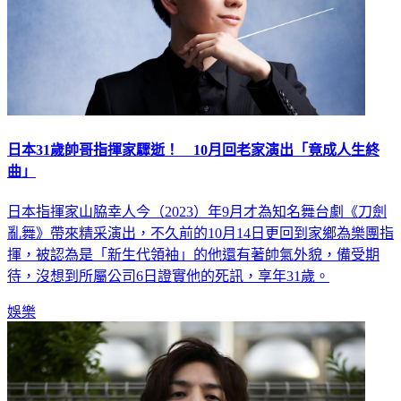
日本31歲帥哥指揮家驟逝！ 10月回老家演出「竟成人生終
曲」
日本指揮家山脇幸人今（2023）年9月才為知名舞台劇《刀劍
亂舞》帶來精采演出，不久前的10月14日更回到家鄉為樂團指
揮，被認為是「新生代領袖」的他還有著帥氣外貌，備受期
待，沒想到所屬公司6日證實他的死訊，享年31歲。
娛樂