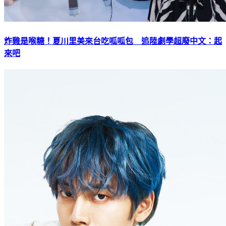
炸雞是喉糖！夏川里美來台吃呱呱包 追陸劇學超廢中文：起
來吧