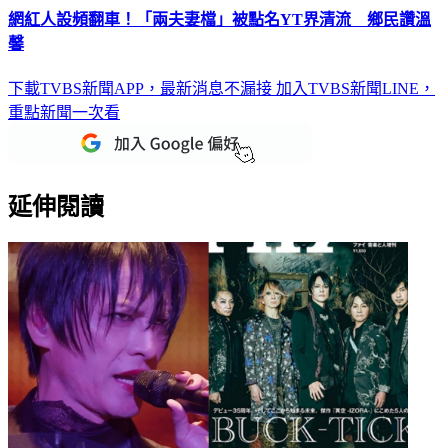
網紅人設頻翻車！「兩夫妻檔」被點名YT界清流 鄉民讚溫
馨
下載TVBS新聞APP，最新消息不漏接
加入TVBS新聞LINE，
重點新聞一次看
延伸閱讀