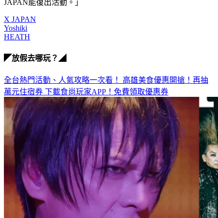
的朋友表示，「HEATH其實直到最後一刻，都很希望X 
JAPAN能復出活動。」
X JAPAN
Yoshiki
HEATH
◤放假去哪玩？◢
全台熱門活動、人氣攻略一次看！
高雄美食優惠開搶！再抽
萬元住宿券
下載食尚玩家APP！免費領取優惠券