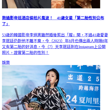
熬過影帝尪酒店偷拍片風波！ 41歲女星「第二胎性別公布
了」
53歲的韓國影帝李炳憲雖然婚後惹出「腥」聞，不過41歲愛妻
李珉廷仍對他不離不棄，今（2023）年8月也傳出兩人時隔8年
又有第二胎的好消息，今（7）天李珉廷則在Instagram上公開
照片，證實第二胎的性別！
娛樂