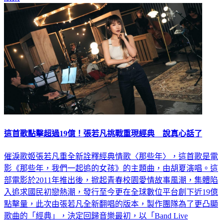
娛樂
這首歌點擊超過19億！張若凡挑戰重現經典 說真心話了
催淚歌姬張若凡重全新詮釋經典情歌〈那些年〉，這首歌是電
影《那些年，我們一起追的女孩》的主題曲，由胡夏演唱。這
部電影於2011年推出後，掀起青春校園愛情故事風潮，集體陷
入追求國民初戀熱潮，發行至今更在全球數位平台創下近19億
點擊量，此次由張若凡全新翻唱的版本，製作團隊為了更凸顯