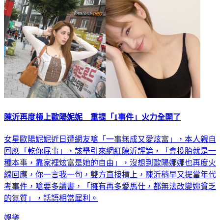
陳沂再度槓上歐陽妮妮 重提「1事件」火力全開了
女星歐陽妮妮近日遭網友嗆「一事無成又愛炫富」，本人親自
回應「乾你屁事」，該舉引來網紅陳沂評論，「會投胎就是一
種本事，靠家裡炫富是她的自由」，沒想到歐陽娜娜也再度火
線回應，你一言我一句，雙方直接槓上，陳沂稍早又提當年代
考事件，嗆要多讀書，「擁有再多愛馬仕，都無法改變妳貧乏
的氣質」，話語相當犀利。