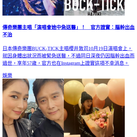
傳奇樂團主唱「演唱會途中急送醫」！ 官方證實：腦幹出血
不治
日本傳奇樂團BUCK-TICK主唱櫻井敦司10月19日演唱會上，
就因身體出狀況而被緊急送醫，不過同日深夜仍因腦幹出血而
過世，享年57歲，官方也在Instagram上證實這項不幸消息。
娛樂