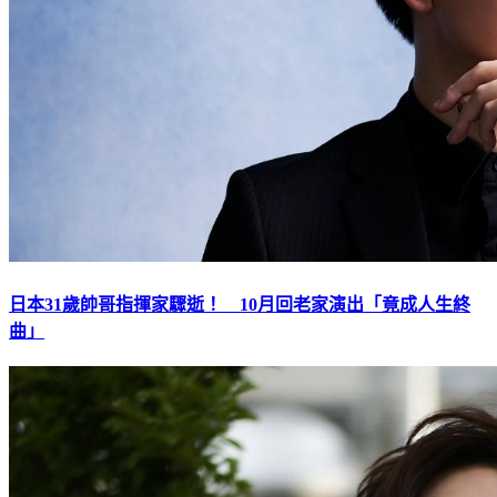
日本31歲帥哥指揮家驟逝！ 10月回老家演出「竟成人生終
曲」