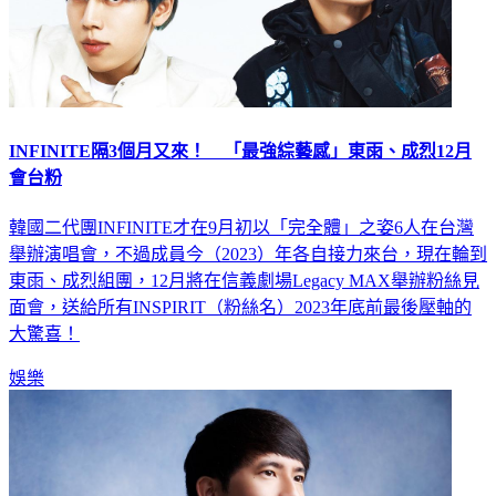
INFINITE隔3個月又來！ 「最強綜藝感」東雨、成烈12月
會台粉
韓國二代團INFINITE才在9月初以「完全體」之姿6人在台灣
舉辦演唱會，不過成員今（2023）年各自接力來台，現在輪到
東雨、成烈組團，12月將在信義劇場Legacy MAX舉辦粉絲見
面會，送給所有INSPIRIT（粉絲名）2023年底前最後壓軸的
大驚喜！
娛樂