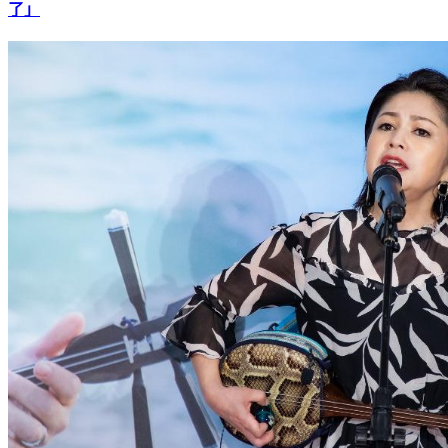
熬過影帝尪酒店偷拍片風波！ 41歲女星「第二胎性別公布
了」