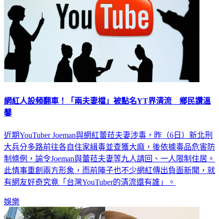
網紅人設頻翻車！「兩夫妻檔」被點名YT界清流 鄉民讚溫
馨
近期YouTuber Joeman與網紅蕾菈夫妻涉毒，昨（6日）新北刑
大兵分多路前往各自住家緝毒並查獲大麻，後依據毒品危害防
制條例，諭令Joeman與蕾菈夫妻等九人請回、一人限制住居。
此情事重創兩方形象，而前陣子也不少網紅傳出負面新聞，就
有網友好奇究竟「台灣YouTuber的清流還有誰」。
娛樂