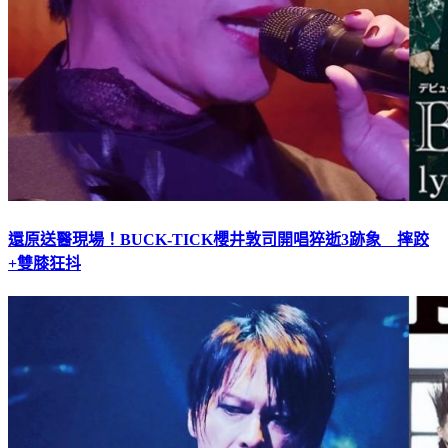
還原送醫現場！BUCK-TICK櫻井敦司開唱猝逝3跡象 摔跤
+雙膝狂抖