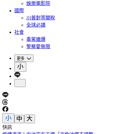
娛樂電影院
國際
川普對等關稅
全球必讀
社會
毒駕連爆
警察愛無限
更多
快訊