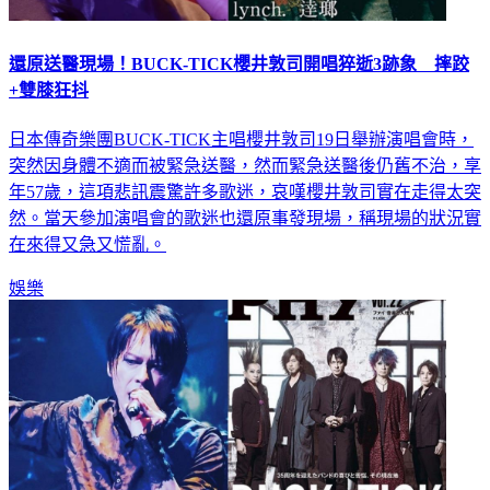
還原送醫現場！BUCK-TICK櫻井敦司開唱猝逝3跡象 摔跤
+雙膝狂抖
日本傳奇樂團BUCK-TICK主唱櫻井敦司19日舉辦演唱會時，
突然因身體不適而被緊急送醫，然而緊急送醫後仍舊不治，享
年57歲，這項悲訊震驚許多歌迷，哀嘆櫻井敦司實在走得太突
然。當天參加演唱會的歌迷也還原事發現場，稱現場的狀況實
在來得又急又慌亂。
娛樂