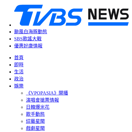
颱風白海豚動態
SBS歌謠大戰
優惠好康情報
首頁
即時
生活
政治
娛樂
《VPOPASIA》開播
演唱會搶票情報
日韓爆米花
歌手動態
綜藝星聞
戲劇星聞