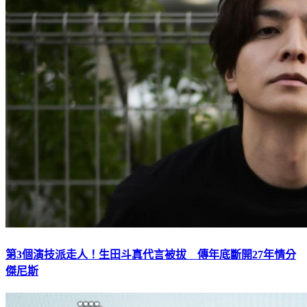
第3個演技派走人！生田斗真代言被拔 傳年底斷開27年情分
傑尼斯