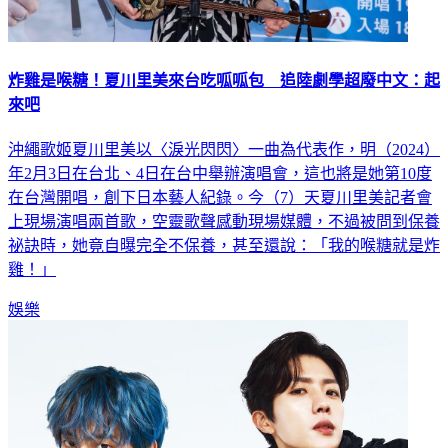
炸雞是喉糖！夏川里美來台吃呱呱包 追陸劇學超廢中文：起
來吧
沖繩歌姬夏川里美以〈淚光閃閃〉一曲為代表作，明（2024）
年2月3日在台北、4日在台中舉辦演唱會，這也將是她第10度
在台灣開唱，創下日本藝人紀錄。今（7）天夏川里美記者會
上現場演唱兩首歌，空靈歌聲感動現場媒體，不過被問到保養
祕訣時，她竟自曝完全不保養，甚至還說：「我的喉糖就是炸
雞！」
娛樂