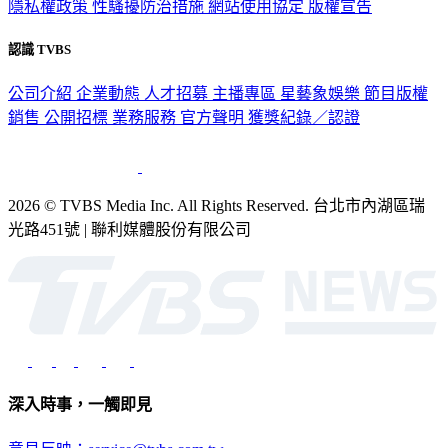
隱私權政策
性騷擾防治措施
網站使用協定
版權宣告
認識 TVBS
公司介紹
企業動態
人才招募
主播專區
星藝象娛樂
節目版權
銷售
公開招標
業務服務
官方聲明
獲獎紀錄／認證
2026 © TVBS Media Inc. All Rights Reserved. 台北市內湖區瑞
光路451號 | 聯利媒體股份有限公司
深入時事，一觸即見