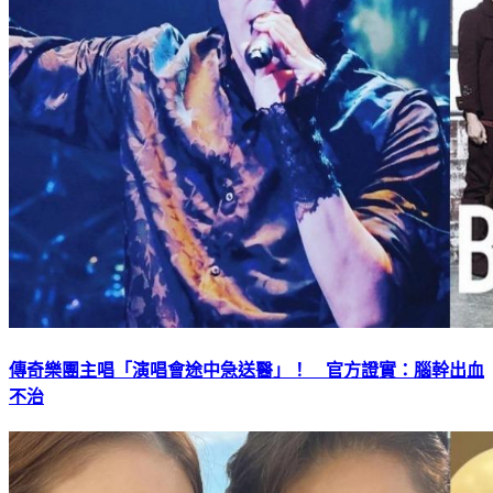
傳奇樂團主唱「演唱會途中急送醫」！ 官方證實：腦幹出血
不治