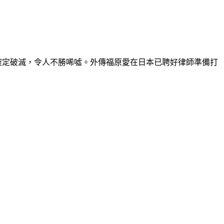
確定破滅，令人不勝唏噓。外傳福原愛在日本已聘好律師準備打