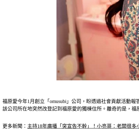
福原愛今年1月創立「omusubi」公司，盼透過社會貢獻活動
該公司所在地突然改登記到福原愛的獨棟住所。離奇的是，福
更多新聞：
主持18年廣播「突宣告不幹」！小亮哥：老闆很多