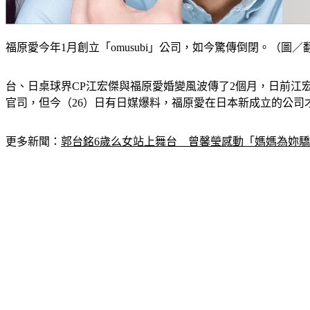
福原愛今年1月創立「omusubi」公司，如今驚傳倒閉。（圖／
台、日桌球界CP江宏傑與福原愛婚變風波傳了2個月，日前
官司，但今（26）日有日媒爆料，福原愛在日本新成立的公司
更多新聞：
郭台銘6歲么女站上舞台　曾馨瑩感動「媽媽為妳