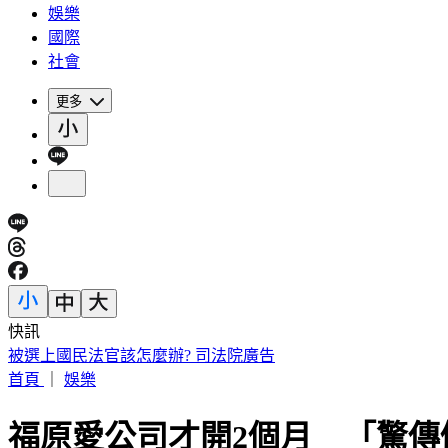
娛樂
國際
社會
更多
快訊
IU無預警召喚前男友 韓網替「她」心疼：很不舒服
首頁
｜
娛樂
福原愛公司才開2個月 「驚傳