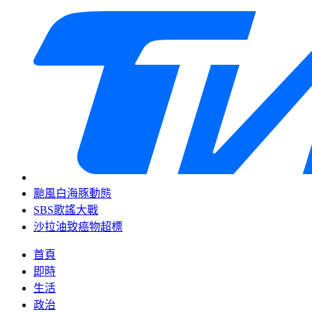
颱風白海豚動態
SBS歌謠大戰
沙拉油致癌物超標
首頁
即時
生活
政治