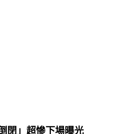
倒閉」超慘下場曝光