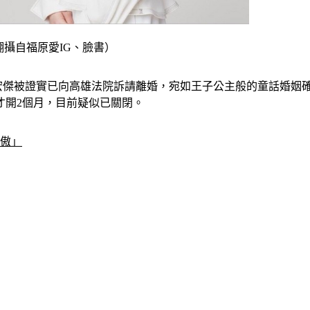
翻攝自福原愛IG、臉書）
江宏傑被證實已向高雄法院訴請離婚，宛如王子公主般的童話婚姻
才開2個月，目前疑似已關閉。
驕傲」