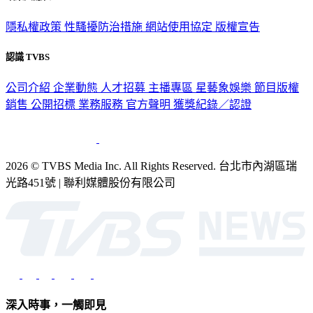
隱私權政策
性騷擾防治措施
網站使用協定
版權宣告
認識 TVBS
公司介紹
企業動態
人才招募
主播專區
星藝象娛樂
節目版權
銷售
公開招標
業務服務
官方聲明
獲獎紀錄／認證
2026 © TVBS Media Inc. All Rights Reserved. 台北市內湖區瑞
光路451號 | 聯利媒體股份有限公司
深入時事，一觸即見