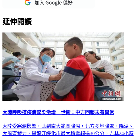
延伸閱讀
大陸呼吸道疾病感染激增 世衛：中方回報未有異常
大陸受寒潮影響，北到南大範圍降溫，北方多地降雪、降溫、
大風齊發力，黑龍江綏化市最大積雪超過30公分，吉林24小時
內氣溫驟降8到12度，北京大興區測得零下0.5度低溫。天寒地