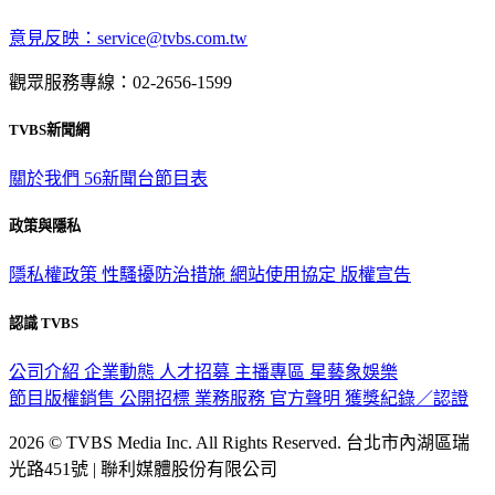
意見反映：service@tvbs.com.tw
觀眾服務專線：02-2656-1599
TVBS新聞網
關於我們
56新聞台節目表
政策與隱私
隱私權政策
性騷擾防治措施
網站使用協定
版權宣告
認識 TVBS
公司介紹
企業動態
人才招募
主播專區
星藝象娛樂
節目版權銷售
公開招標
業務服務
官方聲明
獲獎紀錄／認證
2026 © TVBS Media Inc. All Rights Reserved. 台北市內湖區瑞
光路451號 | 聯利媒體股份有限公司