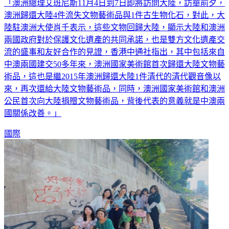
澳洲歸還大陸4件流失文物藝術品與1件古生物化石，對此，大
陸駐澳洲大使肖千表示，這些文物回歸大陸，顯示大陸和澳洲
兩國政府對於保護文化遺產的共同承諾，也是雙方文化遺產交
流的盛事和友好合作的見證，香港中通社指出，其中包括來自
中澳兩國建交50多年來，澳洲國家美術館首次歸還大陸文物藝
術品，這也是繼2015年澳洲歸還大陸1件清代的清代觀音像以
來，再次還給大陸文物藝術品，同時，澳洲國家美術館和澳洲
公民首次向大陸捐贈文物藝術品，背後代表的意義就是中澳兩
國關係改善。」
國際