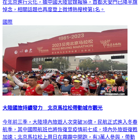
悼念，相關話題也再度登上微博熱搜榜第1名。
國際
大陸國旅持續發力 北京馬拉松帶動城市觀光
今年前三季，大陸境內旅遊人次突破36億，民航正式進入冬春
航季，其中國際航班也將恢復至疫情前七成，境內外旅遊復甦
加速；北京馬拉松上周日在霧霾中開跑，有3萬人參與，帶動
一波賽事經濟，賽程線路上的餐廳、住宿生意都受到拉動。