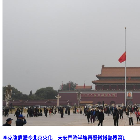
李克強遺體今北京火化 天安門降半旗再登微博熱搜第1