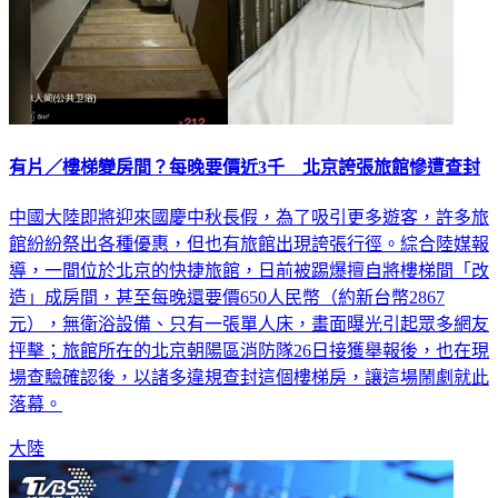
有片／樓梯變房間？每晚要價近3千 北京誇張旅館慘遭查封
中國大陸即將迎來國慶中秋長假，為了吸引更多遊客，許多旅
館紛紛祭出各種優惠，但也有旅館出現誇張行徑。綜合陸媒報
導，一間位於北京的快捷旅館，日前被踢爆擅自將樓梯間「改
造」成房間，甚至每晚還要價650人民幣（約新台幣2867
元），無衛浴設備、只有一張單人床，畫面曝光引起眾多網友
抨擊；旅館所在的北京朝陽區消防隊26日接獲舉報後，也在現
場查驗確認後，以諸多違規查封這個樓梯房，讓這場鬧劇就此
落幕。
大陸