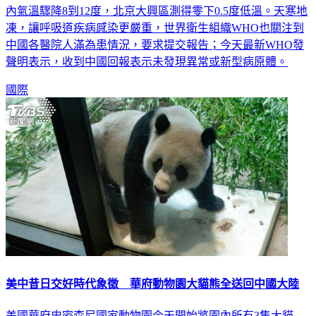
凍，讓呼吸道疾病感染更嚴重，世界衛生組織WHO也關注到
中國各醫院人滿為患情況，要求提交報告；今天最新WHO發
聲明表示，收到中國回報表示未發現異常或新型病原體。
國際
美中昔日交好時代象徵 華府動物園大貓熊全送回中國大陸
美國華府史密森尼國家動物園今天開始將園內所有3隻大貓
熊，以單程票送回中國大陸。在美中外交關係緊張之際，美國