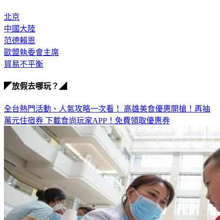
北京
中國大陸
范德賴恩
歐盟執委會主席
貿易不平衡
◤放假去哪玩？◢
全台熱門活動、人氣攻略一次看！
高雄美食優惠開搶！再抽
萬元住宿券
下載食尚玩家APP！免費領取優惠券