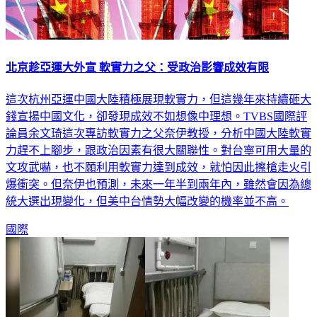
北京趁亞運大外宣 軟實力之父：受政治影響成效有限
這次杭州亞運中國大陸積極展現軟實力，但這幾年來持續砸大
錢宣揚中國文化，卻發現成效不如想像中理想。TVBS國際評
論員余文琦這次專訪軟實力之父奈伊教授，分析中國大陸軟實
力趕不上腳步，跟政治因素有很大關聯性。對台寧可用大量的
文攻武嚇，也不願利用軟實力達到成效，就怕因此擦槍走火引
爆衝突。但奈伊也預測，未來一年半到兩年內，雖然會因為總
統大選出現變化，但美中台情勢大幅改變的機率並不高。
國際