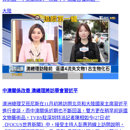
大陸
中澳關係改善 澳總理將訪華會習近平
澳洲總理艾班尼斯在11月初將訪問北京和大陸國家主席習近平
進行會談，而中澳關係近期也不斷回溫，雙方更在稍早前返還
文物藝術品。TVBS駐深圳特派記者陳相如今(27日)於
《FOCUS世界新聞》中，接受主持人彭惠筠線上訪問說明，
「澳洲總理艾班尼斯11月4日到7日即將訪問大陸，訪華前夕，