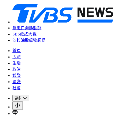
颱風白海豚動態
SBS歌謠大戰
沙拉油致癌物超標
首頁
即時
生活
政治
娛樂
國際
社會
更多