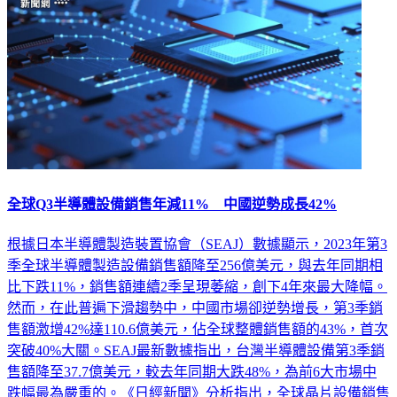
全球Q3半導體設備銷售年減11% 中國逆勢成長42%
根據日本半導體製造裝置協會（SEAJ）數據顯示，2023年第3
季全球半導體製造設備銷售額降至256億美元，與去年同期相
比下跌11%，銷售額連續2季呈現萎縮，創下4年來最大降幅。
然而，在此普遍下滑趨勢中，中國市場卻逆勢增長，第3季銷
售額激增42%達110.6億美元，佔全球整體銷售額的43%，首次
突破40%大關。SEAJ最新數據指出，台灣半導體設備第3季銷
售額降至37.7億美元，較去年同期大跌48%，為前6大市場中
跌幅最為嚴重的。《日經新聞》分析指出，全球晶片設備銷售
整體下滑，主要受智能手機等終端產品需求減少影響，不只連