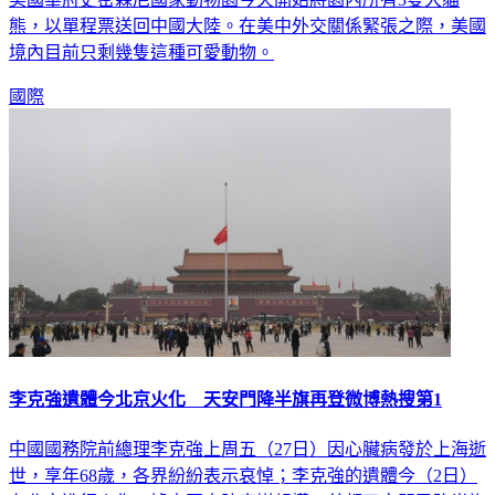
境內目前只剩幾隻這種可愛動物。
國際
李克強遺體今北京火化 天安門降半旗再登微博熱搜第1
中國國務院前總理李克強上周五（27日）因心臟病發於上海逝
世，享年68歲，各界紛紛表示哀悼；李克強的遺體今（2日）
在北京進行火化，據中國大陸官媒報導，首都天安門已降半旗