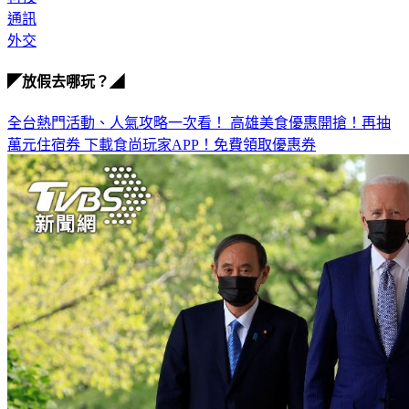
科技
通訊
外交
◤放假去哪玩？◢
全台熱門活動、人氣攻略一次看！
高雄美食優惠開搶！再抽
萬元住宿券
下載食尚玩家APP！免費領取優惠券