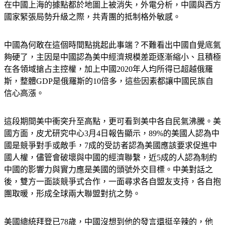
新疆棉花」，現被中國共青團（CYL）翻出來痛批抵制，連
在中國上海的據點都於地圖上被消失，外電分析，中國與西方
國家緊張局勢升級之際，共青團的抵制格外敏感。
中國為何敢在這個時間點挑起此事端？不難看出中國自覺底氣
夠硬了，主因是中國認為美中經濟規模差距逐漸縮小、且積極
在各領域搶占主控權，加上中國2020年人均所得已超越俄羅
斯，整體GDP是俄羅斯的10倍多，這些因素都讓中國民族自
信心高漲。
這段期間美中衝突升至高點，更可看到美中各自民氣沸騰。美
國方面，皮尤研究中心3月4日報告顯示，89%的美國人認為中
國是競爭對手或敵手，7成的受訪者認為美國應該要求促進中
國人權，儘管會破壞與中國的經濟聯繫，近5成的人認為制約
中國的影響力與實力應是美國的頭號外交目標。中美對話之
後，雙方一面談競爭式合作，一面尋求各自盟友支持，各自抱
團取暖，形成全球兩大聯盟對抗之勢。