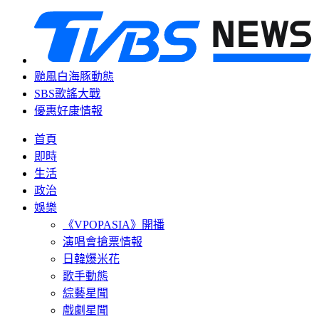
颱風白海豚動態
SBS歌謠大戰
優惠好康情報
首頁
即時
生活
政治
娛樂
《VPOPASIA》開播
演唱會搶票情報
日韓爆米花
歌手動態
綜藝星聞
戲劇星聞