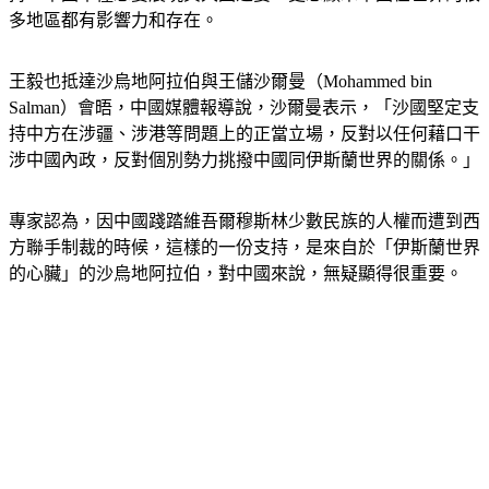
持，中國不僅想要展現其大國之姿，更想顯示中國在世界的很
多地區都有影響力和存在。
王毅也抵達沙烏地阿拉伯與王儲沙爾曼（Mohammed bin 
Salman）會晤，中國媒體報導說，沙爾曼表示，「沙國堅定支
持中方在涉疆、涉港等問題上的正當立場，反對以任何藉口干
涉中國內政，反對個別勢力挑撥中國同伊斯蘭世界的關係。」
專家認為，因中國踐踏維吾爾穆斯林少數民族的人權而遭到西
方聯手制裁的時候，這樣的一份支持，是來自於「伊斯蘭世界
的心臟」的沙烏地阿拉伯，對中國來說，無疑顯得很重要。