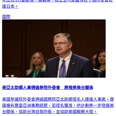
日本大使館的軍政事務組組長與駐日本大使館政治官，在2018
年出任AIT副處長。據報導，谷立言可能最快在下個月便會抵
達日本。
國際
美亞太助卿人事通過參院外委會 將推進美台關係
美國參議院外委會通過國務院亞太助卿提名人康達人事案。康
達擁有豐富亞洲事務經歷，若提名獲准，他計劃進一步發展美