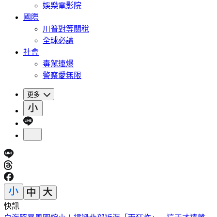
娛樂電影院
國際
川普對等關稅
全球必讀
社會
毒駕連爆
警察愛無限
更多
快訊