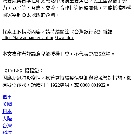
全面進步協定（CPTPP）又或者加入已然成形的印太戰略，台
灣要能與日本在印太戰略中扮演重要角色，民主國家攜手努
力，以平等、互惠、交流、合作打造同盟關係，才能抵擋極權
國家宰制亞太地區的企圖。
探索更多精彩內容，請持續關注《台灣銀行家》雜誌
https://taiwanbanker.tabf.org.tw/index
本文為作者評論意見並授權刊登，不代表TVBS立場。
《TVBS》提醒您：
因應新冠肺炎疫情，疾管署持續疫情監測與邊境管制措施，
如
有疑似症狀，請撥打：1922專線，或 0800-001922。
軍事
美國
日本
大陸
台灣