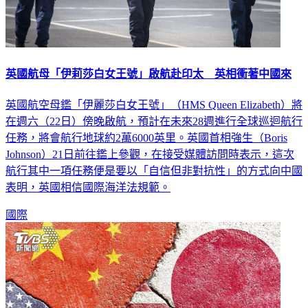
英國航母「伊莉莎白女王號」啟航赴印太 英相衝著中國來
英國航空母鑑「伊麗莎白女王號」（HMS Queen Elizabeth）將
在週六（22日）傍晚啟航，預計在未來28週進行全球巡迴航行
任務，將會航行地球約2萬6000英里。英國首相強生（Boris
Johnson）21日前往鑑上參觀，在接受媒體訪問時表示，這次
航行其中一項任務便是要以「自信但非對抗性」的方式向中國
表明，英國相信國際海洋法規範。
國際