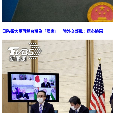
日防衛大臣再稱台灣為「國家」 陸外交部批：居心險惡