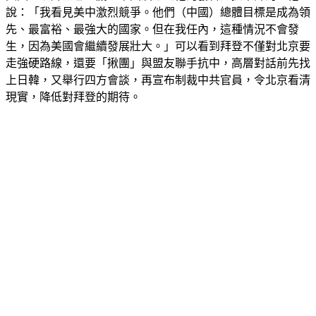
美國總統拜登已78歲，中國沒想到他的發言還挺辛辣的，他
說：「我看見美中激烈競爭。他們（中國）總體目標是成為領
先、最富裕、最強大的國家。但在我任內，這種情況不會發
生，因為美國會繼續發展壯大。」可以看到拜登不僅對北京要
走強硬路線，還要「揪團」與盟友聯手抗中，高層對話前先找
上日韓，又舉行四方會談，再宣布制裁中共官員，令北京看清
現實，降低對拜登的期待。