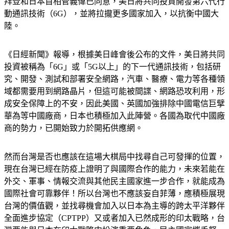
關係緊密的國家，包括共享情報的「五眼聯盟」，而美國總統
拜登和日本首相菅義偉已同意，美日將共同投資開發第六代行
動通訊技術（6G），並將拉攏更多國家加入，以抗衡中國大
陸。
《日經新聞》報導，根據美日峰會後公布的文件，美日將共同
投資被稱為「6G」或「5G以上」的下一代通訊技術，包括研
究、開發、測試和部署安全網路，汽車、醫療、電力等各種領
域都需要用到網路晶片，但這可能被間諜、網路恐攻利用，形
成安全保障上的不安，因此美國、英國加強排除中國電信巨擘
華為等中國廠商，日本也積極加入此陣營。各國為取代中國廠
商的勢力，已開始致力於開拓供應網。
然而台灣是否也應該在這場大棋局中找尋自己可發揮的位置，
現在台灣已經在防疫上證明了與國際合作的能力，未來若能在
外交、軍事、情報交流與其他民主國家進一步合作，就能成為
國際社會可靠夥伴！所以台灣也不應該妄自菲薄，應積極展現
台灣的價值觀，並找尋機會加入以日本為主導的跨太平洋夥伴