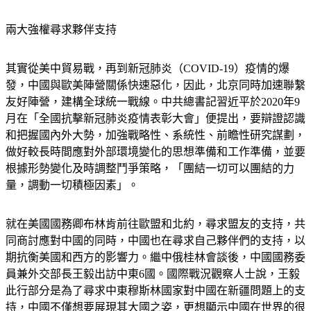
兩大強權尋求夥伴支持
其實從美中貿易戰，再到新冠肺炎（COVID-19）疫情的爆
發，中國與歐美陣營關係快速惡化，因此，北京同時加速聯繫
友好陣營，建構全球統一戰線。中共總書記習近平於2020年9
月在「全國抗擊新冠肺炎疫情表彰大會」便提出，要辯證認識
和把握國內外大勢，加強戰略性、系統性、前瞻性研究謀劃，
做好較長時間應對外部環境變化的思想準備和工作準備，並要
根據形勢變化及時調整鬥爭策略，「團結一切可以團結的力
量，調動一切積極因素」。
就在美國國務卿布林肯前往歐盟和北約，尋求盟友的支持，共
同商討應對中國的同時，中國也在尋求自己夥伴們的支持，以
期抗衡美國和西方的影響力。繼中俄桂林會談後，中國國務委
員兼外交部長王毅出訪中東6國。國際戰況觀察人士說，王毅
此行部分是為了尋求中東穆斯林國家對中國在新疆問題上的支