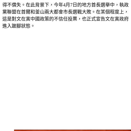
更困難。中國市場的果實不如預期，韓國若不調整路線，恐怕
得不償失。在此背景下，今年4月7日的地方首長選舉中，執政
黨聯盟在首爾和釜山兩大都會市長選戰大敗。在某個程度上，
這是對文在寅中國政策的不信任投票，也正式宣告文在寅政府
進入跛腳狀態。