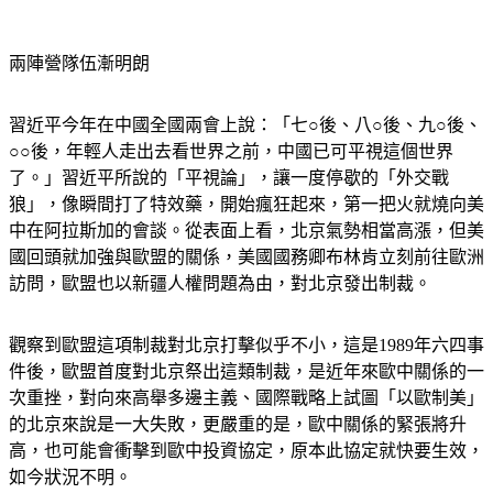
兩陣營隊伍漸明朗
習近平今年在中國全國兩會上說：「七○後、八○後、九○後、
○○後，年輕人走出去看世界之前，中國已可平視這個世界
了。」習近平所說的「平視論」，讓一度停歇的「外交戰
狼」，像瞬間打了特效藥，開始瘋狂起來，第一把火就燒向美
中在阿拉斯加的會談。從表面上看，北京氣勢相當高漲，但美
國回頭就加強與歐盟的關係，美國國務卿布林肯立刻前往歐洲
訪問，歐盟也以新疆人權問題為由，對北京發出制裁。
觀察到歐盟這項制裁對北京打擊似乎不小，這是1989年六四事
件後，歐盟首度對北京祭出這類制裁，是近年來歐中關係的一
次重挫，對向來高舉多邊主義、國際戰略上試圖「以歐制美」
的北京來說是一大失敗，更嚴重的是，歐中關係的緊張將升
高，也可能會衝擊到歐中投資協定，原本此協定就快要生效，