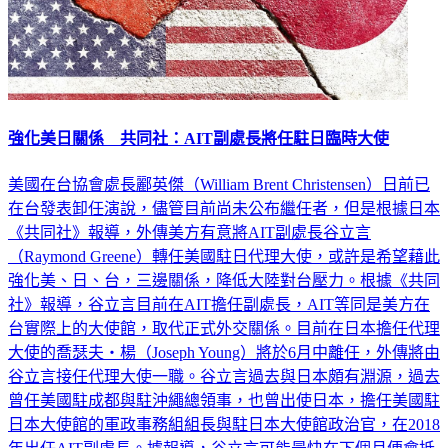
強化美日關係 共同社：AIT副處長將任駐日臨時大使
美國在台協會處長酈英傑（William Brent Christensen）日前已
在台發表卸任演說，儘管目前尚未公布繼任者，但是根據日本
《共同社》報導，外傳美方有意將AIT副處長谷立言
（Raymond Greene）轉任美國駐日代理大使，或許是希望藉此
強化美、日、台，三邊關係，降低大陸對台壓力。根據《共同
社》報導，谷立言目前在AIT擔任副處長，AIT等同是美方在
台實際上的大使館，取代正式外交關係。目前在日本擔任代理
大使的喬瑟夫‧楊（Joseph Young）將於6月中離任，外傳將由
谷立言接任代理大使一職。谷立言過去與日本頗有淵源，過去
曾任美國駐成都與駐沖繩總領事，也曾出使日本，擔任美國駐