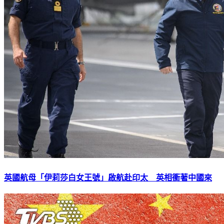
英國航母「伊莉莎白女王號」啟航赴印太 英相衝著中國來