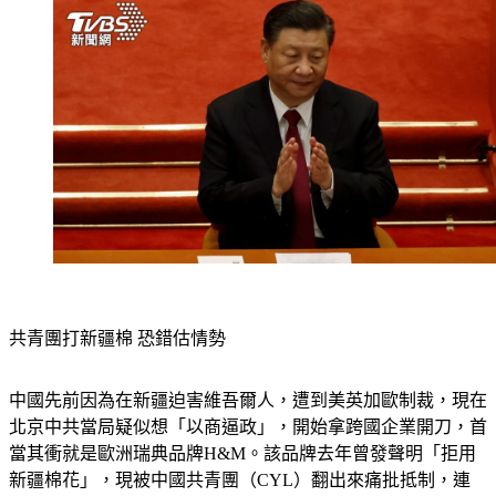
共青團打新疆棉 恐錯估情勢
中國先前因為在新疆迫害維吾爾人，遭到美英加歐制裁，現在
北京中共當局疑似想「以商逼政」，開始拿跨國企業開刀，首
當其衝就是歐洲瑞典品牌H&M。該品牌去年曾發聲明「拒用