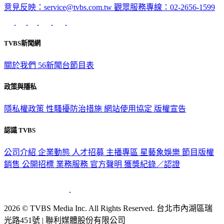
意見反映：service@tvbs.com.tw
觀眾服務專線：02-2656-1599
TVBS新聞網
關於我們
56新聞台節目表
政策與隱私
隱私權政策
性騷擾防治措施
網站使用協定
版權宣告
認識 TVBS
公司介紹
企業動態
人才招募
主播專區
星藝象娛樂
節目版權
銷售
公開招標
業務服務
官方聲明
獲獎紀錄／認證
2026 © TVBS Media Inc. All Rights Reserved. 台北市內湖區瑞
光路451號 | 聯利媒體股份有限公司