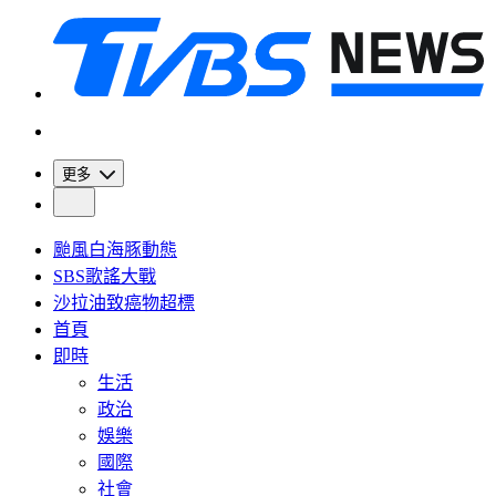
更多
颱風白海豚動態
SBS歌謠大戰
沙拉油致癌物超標
首頁
即時
生活
政治
娛樂
國際
社會