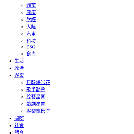
體育
健康
財經
大陸
汽車
科技
ESG
食尚
生活
政治
娛樂
日韓爆米花
歌手動態
綜藝星聞
戲劇星聞
娛樂電影院
國際
社會
體育