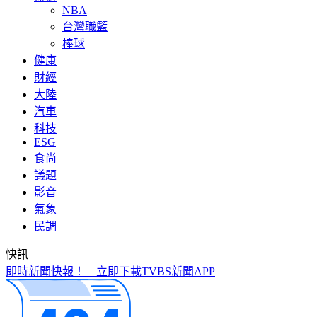
NBA
台灣職籃
棒球
健康
財經
大陸
汽車
科技
ESG
食尚
議題
影音
氣象
民調
快訊
快訊／公公殺了婆婆！桃園平鎮區爆命案 嫌犯遭逮回偵訊