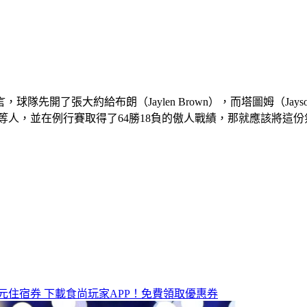
先開了張大約給布朗（Jaylen Brown），而塔圖姆（Jays
 Porzingis）等人，並在例行賽取得了64勝18負的傲人戰績，那就
元住宿券
下載食尚玩家APP！免費領取優惠券