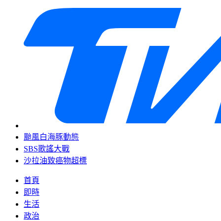
颱風白海豚動態
SBS歌謠大戰
沙拉油致癌物超標
首頁
即時
生活
政治