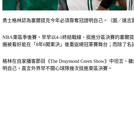
勇士格林認為塞爾提克今年必須靠奪冠證明自己。（圖／達志
NBA東區季後賽，早早以4-1終結戰線、挺進分區決賽的塞
遍被看好能在「8年6闖東決」後重返總冠軍賽舞台；而除了名記歐康納（
格林在自家播客節目《The Draymond Green Sh
明自己，直言外界早不關心球隊幾次挺進東區決賽。