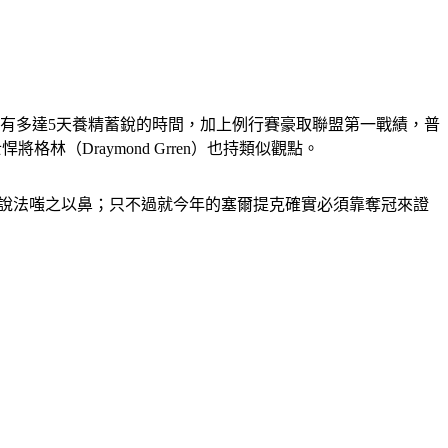
更有多達5天養精蓄銳的時間，加上例行賽豪取聯盟第一戰績，普
格林（Draymond Grren）也持類似觀點。
對這樣的說法嗤之以鼻；只不過就今年的塞爾提克確實必須靠奪冠來證