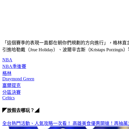
「這個賽季的表現一直都在朝你們規劃的方向進行」，格林直言，球隊
引進哈勒戴（Jrue Holiday）、波爾辛吉斯（Kristaps
NBA
NBA季後賽
格林
Draymond Green
塞爾提克
分區決賽
Celtics
◤放假去哪玩？◢
全台熱門活動、人氣攻略一次看！
高雄美食優惠開搶！再抽萬