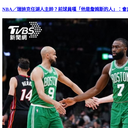
NBA／瑞迪克任湖人主帥？前球員嘆「他是詹姆斯的人」：會