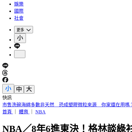
娛樂
國際
社會
更多
快訊
《夏日活動》花蓮FUN暑假 即將成真火舞秀 加碼重現
首頁
｜
體育
｜
NBA
NBA／8年6進東決！格林談