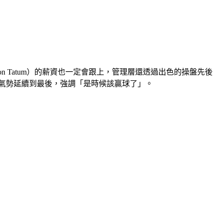
on Tatum）的薪資也一定會跟上，管理層還透過出色的操盤先後
應該將這份氣勢延續到最後，強調「是時候該贏球了」。