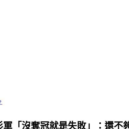
綠衫軍「沒奪冠就是失敗」：還不