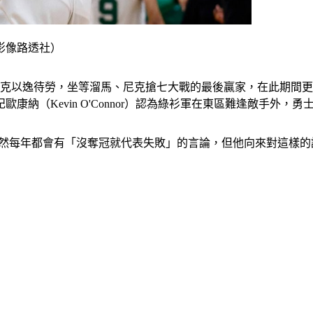
影像路透社）
爾提克以逸待勞，坐等溜馬、尼克搶七大戰的最後贏家，在此期間
Kevin O'Connor）認為綠衫軍在東區難逢敵手外，勇士悍將
ow》中坦言，雖然每年都會有「沒奪冠就代表失敗」的言論，但他向來