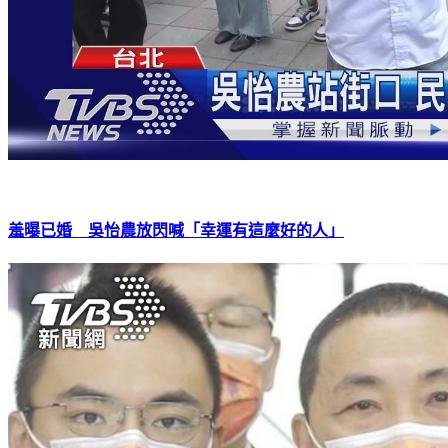
羞曝已婚 吳怡農放閃喊「幸運有這麼好的人」