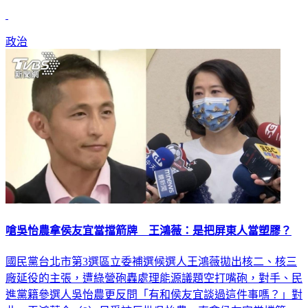
對
政治
嗆吳怡農拿侯友宜當擋箭牌 王鴻薇：是把屏東人當塑膠？
國民黨台北市第3選區立委補選候選人王鴻薇拋出核二、核三
廠延役的主張，遭綠營砲轟處理能源議題空打嘴砲，對手、民