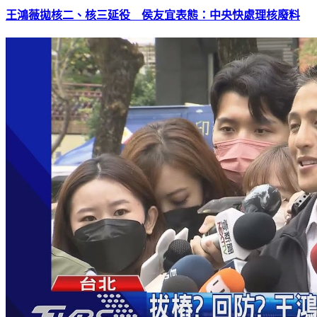
王鴻薇拋核二、核三延役 侯友宜表態：中央快處理核廢料