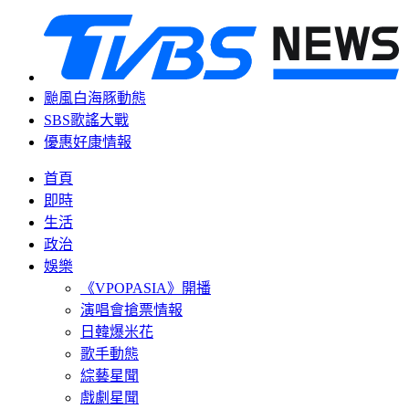
颱風白海豚動態
SBS歌謠大戰
優惠好康情報
首頁
即時
生活
政治
娛樂
《VPOPASIA》開播
演唱會搶票情報
日韓爆米花
歌手動態
綜藝星聞
戲劇星聞