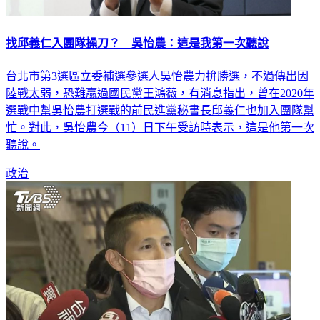
找邱義仁入團隊操刀？ 吳怡農：這是我第一次聽說
台北市第3選區立委補選參選人吳怡農力拚勝選，不過傳出因
陸戰太弱，恐難贏過國民黨王鴻薇，有消息指出，曾在2020年
選戰中幫吳怡農打選戰的前民進黨秘書長邱義仁也加入團隊幫
忙。對此，吳怡農今（11）日下午受訪時表示，這是他第一次
聽說。
政治