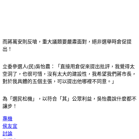
而蔣萬安則反嗆，重大議題要嚴肅面對，絕非選舉時倉促提
出！
立委參選人(民)吳怡農：「直接用倉促來提出批評，我覺得太
空洞了，也很可惜，沒有太大的建設性，我希望我們蔣市長，
對於我具體的五個主張，可以提出他哪裡不同意。」
為「選民松機」，以符合「其」公眾利益，吳怡農說什麼都不
讓步！
專機
侯友宜