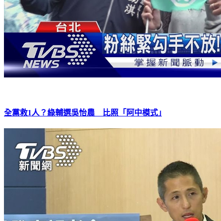
全黨救1人？綠輔選吳怡農 比照「阿中模式｣