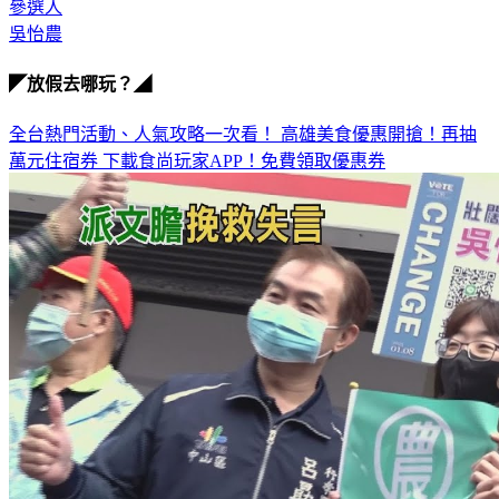
討論
參選人
吳怡農
◤放假去哪玩？◢
全台熱門活動、人氣攻略一次看！
高雄美食優惠開搶！再抽
萬元住宿券
下載食尚玩家APP！免費領取優惠券