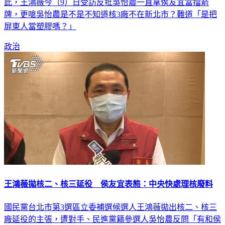
進黨籍參選人吳怡農更反問「有和侯友宜談過這件事嗎？」對
此，王鴻薇今（9）日受訪反批吳怡農一直拿侯友宜當擋箭
牌，更嗆吳怡農是不是不知道核3廠不在新北市？難道「是把
屏東人當塑膠嗎？」
政治
王鴻薇拋核二、核三延役 侯友宜表態：中央快處理核廢料
國民黨台北市第3選區立委補選候選人王鴻薇拋出核二、核三