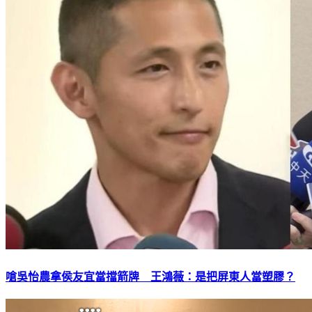
嗆吳怡農拿侯友宜當擋箭牌 王鴻薇：是把屏東人當塑膠？