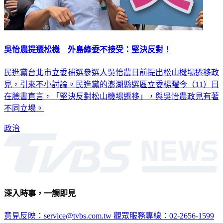
吳怡農提遷松機 外島綠委不接受：堅決反對！
民進黨台北市立委補選參選人吳怡農日前提出松山機場遷移政
見，引來不小討論。民進黨的澎湖縣選區立委楊曜今（11）日
在臉書直言，「堅決反對松山機場遷移」，與吳怡農政見有著
不同立場。
政治
深入時事，一觸即見