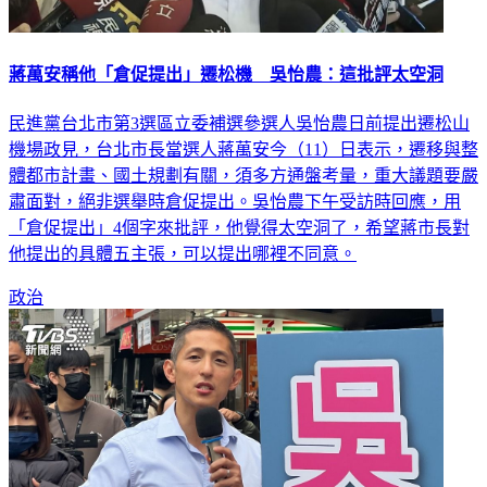
蔣萬安稱他「倉促提出」遷松機 吳怡農：這批評太空洞
民進黨台北市第3選區立委補選參選人吳怡農日前提出遷松山
機場政見，台北市長當選人蔣萬安今（11）日表示，遷移與整
體都市計畫、國土規劃有關，須多方通盤考量，重大議題要嚴
肅面對，絕非選舉時倉促提出。吳怡農下午受訪時回應，用
「倉促提出」4個字來批評，他覺得太空洞了，希望蔣市長對
他提出的具體五主張，可以提出哪裡不同意。
政治