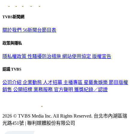
意見反映：service@tvbs.com.tw
觀眾服務專線：02-2656-1599
TVBS新聞網
關於我們
56新聞台節目表
政策與隱私
隱私權政策
性騷擾防治措施
網站使用協定
版權宣告
認識 TVBS
公司介紹
企業動態
人才招募
主播專區
星藝象娛樂
節目版權
銷售
公開招標
業務服務
官方聲明
獲獎紀錄／認證
2026 © TVBS Media Inc. All Rights Reserved. 台北市內湖區瑞
光路451號 | 聯利媒體股份有限公司