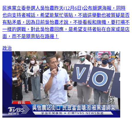
不掛看版旗幟可掛海報？ 吳怡農挨批矛盾
民進黨立委參選人吳怡農昨天(12月6日)公布競選海報，同時
也向支持者喊話，希望能幫忙張貼，不過這舉動也被質疑是否
有點矛盾，因為日前吳怡農才說，不掛看板和旗幟，要打場不
一樣的選戰，對此吳怡農回應，是希望支持者貼在自家或是店
面，而不是隨意貼在路邊！
政治