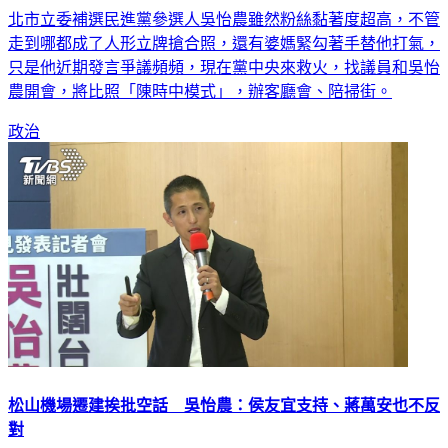
北市立委補選民進黨參選人吳怡農雖然粉絲黏著度超高，不管
走到哪都成了人形立牌搶合照，還有婆媽緊勾著手替他打氣，
只是他近期發言爭議頻頻，現在黨中央來救火，找議員和吳怡
農開會，將比照「陳時中模式」，辦客廳會、陪掃街。
政治
松山機場遷建挨批空話 吳怡農：侯友宜支持、蔣萬安也不反