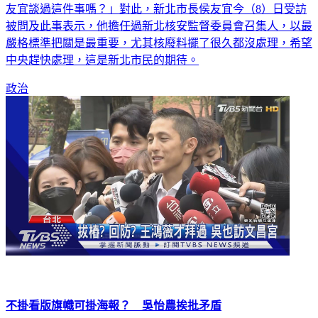
廠延役的主張，遭對手、民進黨籍參選人吳怡農反問「有和侯
友宜談過這件事嗎？」對此，新北市長侯友宜今（8）日受訪
被問及此事表示，他擔任過新北核安監督委員會召集人，以最
嚴格標準把關是最重要，尤其核廢料擺了很久都沒處理，希望
中央趕快處理，這是新北市民的期待。
政治