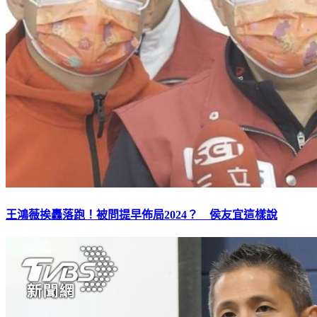
王鴻薇挨轟落跑！被問提早佈局2024？ 侯友宜這樣說