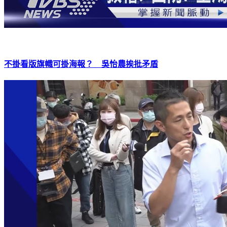
不掛看版旗幟可掛海報？ 吳怡農挨批矛盾