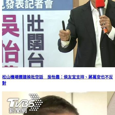
松山機場遷建挨批空話 吳怡農：侯友宜支持、蔣萬安也不反
對