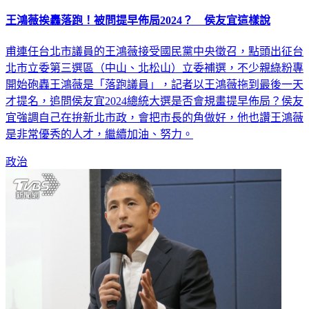
王鴻薇挨轟落跑！被問提早佈局2024？ 侯友宜這樣說
甫連任台北市議員的王鴻薇接受國民黨中央徵召，點頭出征台
北市立委第三選區（中山、北松山）立委補選，不少親綠粉專
開始砲轟王鴻薇是「落跑議員」，記者以王鴻薇拖到最後一天
才提名，追問侯友宜2024總統大選是否會規畫提早佈局？侯友
宜強調自己在拚新北市政，會把市長的角做好，他也讚王鴻薇
是非常優秀的人才，繼續加油、努力。
政治