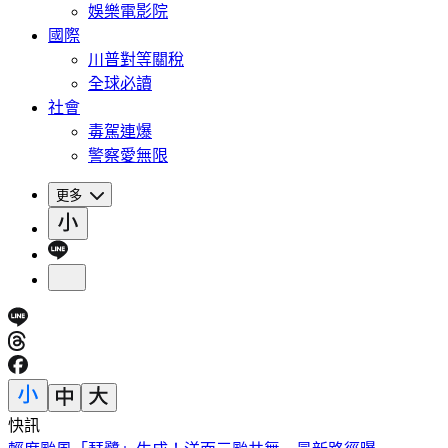
娛樂電影院
國際
川普對等關稅
全球必讀
社會
毒駕連爆
警察愛無限
更多
快訊