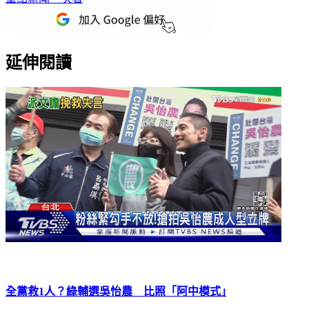
重點新聞一次看
延伸閱讀
全黨救1人？綠輔選吳怡農 比照「阿中模式｣