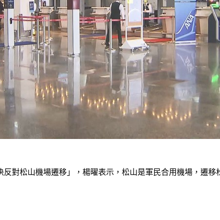
決反對松山機場遷移」，楊曜表示，松山是軍民合用機場，遷移