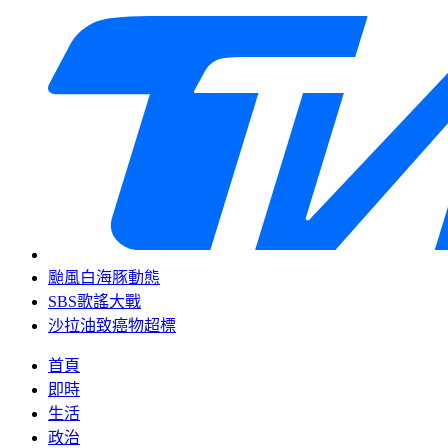
颱風白海豚動態
SBS歌謠大戰
沙拉油致癌物超標
首頁
即時
生活
政治