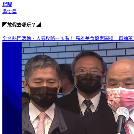
楊曜
吳怡農
◤放假去哪玩？◢
全台熱門活動、人氣攻略一次看！
高雄美食優惠開搶！再抽萬