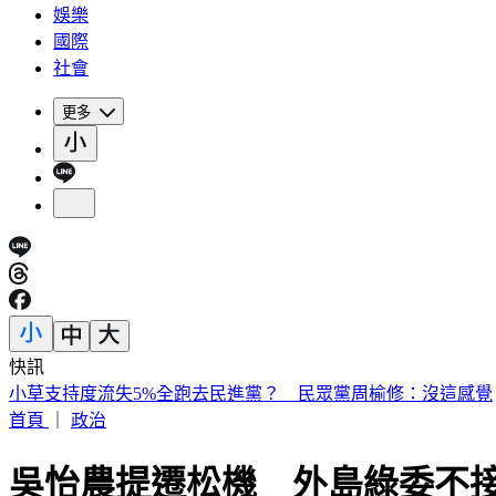
娛樂
國際
社會
更多
快訊
被選上國民法官該怎麼辦? 司法院廣告
首頁
｜
政治
吳怡農提遷松機 外島綠委不