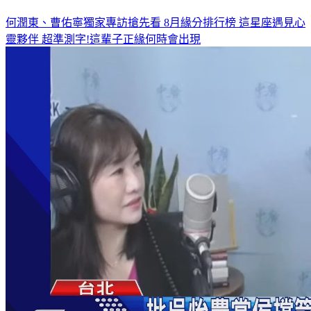
何潤東、曹佑寧獨家專訪搶先看
8月緣分排行榜 這星座遇見心
靈夥伴
超準測字!這輩子正緣何時會出現