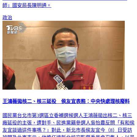
師」國安局長陳明通。
政治
王鴻薇拋核二、核三延役 侯友宜表態：中央快處理核廢料
國民黨台北市第3選區立委補選候選人王鴻薇拋出核二、核三
廠延役的主張，遭對手、民進黨籍參選人吳怡農反問「有和侯
友宜談過這件事嗎？」對此，新北市長侯友宜今（8）日受訪