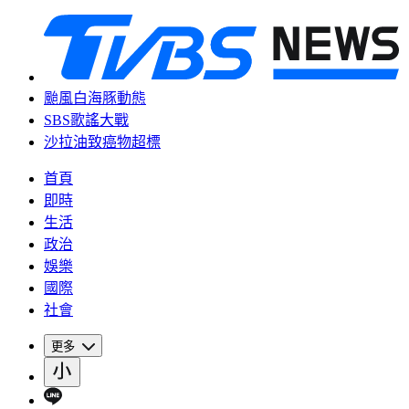
颱風白海豚動態
SBS歌謠大戰
沙拉油致癌物超標
首頁
即時
生活
政治
娛樂
國際
社會
更多