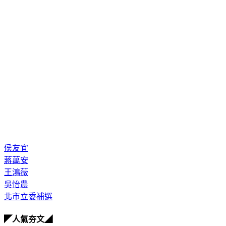
侯友宜
蔣萬安
王鴻薇
吳怡農
北市立委補選
◤人氣夯文◢