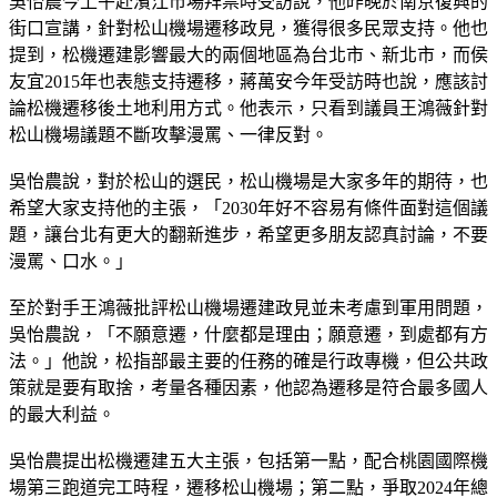
吳怡農今上午赴濱江市場拜票時受訪說，他昨晚於南京復興的
街口宣講，針對松山機場遷移政見，獲得很多民眾支持。他也
提到，松機遷建影響最大的兩個地區為台北市、新北市，而侯
友宜2015年也表態支持遷移，蔣萬安今年受訪時也說，應該討
論松機遷移後土地利用方式。他表示，只看到議員王鴻薇針對
松山機場議題不斷攻擊漫罵、一律反對。
吳怡農說，對於松山的選民，松山機場是大家多年的期待，也
希望大家支持他的主張，「2030年好不容易有條件面對這個議
題，讓台北有更大的翻新進步，希望更多朋友認真討論，不要
漫罵、口水。」
至於對手王鴻薇批評松山機場遷建政見並未考慮到軍用問題，
吳怡農說，「不願意遷，什麼都是理由；願意遷，到處都有方
法。」他說，松指部最主要的任務的確是行政專機，但公共政
策就是要有取捨，考量各種因素，他認為遷移是符合最多國人
的最大利益。
吳怡農提出松機遷建五大主張，包括第一點，配合桃園國際機
場第三跑道完工時程，遷移松山機場；第二點，爭取2024年總