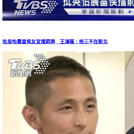
批吳怡農當侯友宜擋箭牌 王鴻薇：核三不在新北