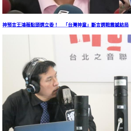
神預言王鴻薇點頭選立委！ 「台灣神童」斷言選戰震撼結局