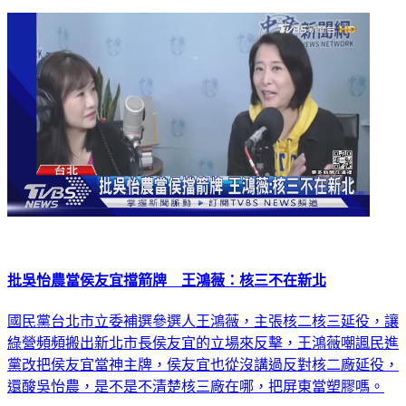
批吳怡農當侯友宜擋箭牌 王鴻薇：核三不在新北
國民黨台北市立委補選參選人王鴻薇，主張核二核三延役，讓
綠營頻頻搬出新北市長侯友宜的立場來反擊，王鴻薇嘲諷民進
黨改把侯友宜當神主牌，侯友宜也從沒講過反對核二廠延役，
還酸吳怡農，是不是不清楚核三廠在哪，把屏東當塑膠嗎。