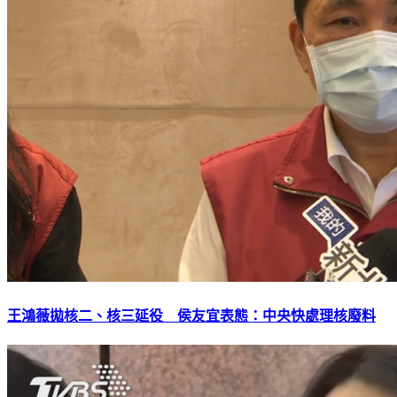
王鴻薇拋核二、核三延役 侯友宜表態：中央快處理核廢料