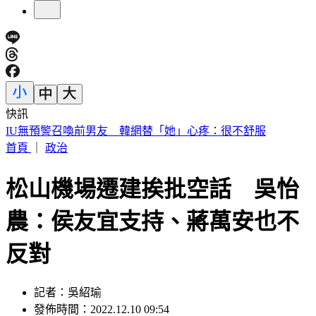
快訊
快訊／財神爺不在家 威力彩頭獎、二獎雙槓龜
首頁
｜
政治
松山機場遷建挨批空話 吳怡
農：侯友宜支持、蔣萬安也不
反對
記者：吳紹瑜
發佈時間：2022.12.10 09:54