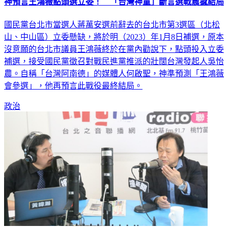
神預言王鴻薇點頭選立委！ 「台灣神童」斷言選戰震撼結局
國民黨台北市當選人蔣萬安選前辭去的台北市第3選區（北松
山、中山區）立委懸缺，將於明（2023）年1月8日補選，原本
沒意願的台北市議員王鴻薇終於在黨內勸說下，點頭投入立委
補選，接受國民黨徵召對戰民進黨推派的壯闊台灣發起人吳怡
農。自稱「台灣阿南德」的媒體人何啟聖，神準預測「王鴻薇
會參選」，他再預言此戰役最終結局。
政治