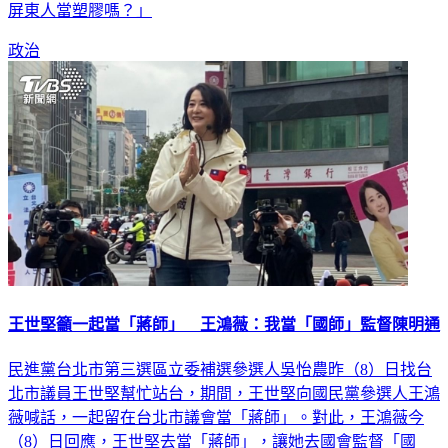
屏東人當塑膠嗎？」
政治
王世堅籲一起當「蔣師」 王鴻薇：我當「國師」監督陳明通
民進黨台北市第三選區立委補選參選人吳怡農昨（8）日找台
北市議員王世堅幫忙站台，期間，王世堅向國民黨參選人王鴻
薇喊話，一起留在台北市議會當「蔣師」。對此，王鴻薇今
（8）日回應，王世堅去當「蔣師」，讓她去國會監督「國