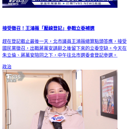
接受徵召！王鴻薇「壓線登記」參戰立委補選
趕在登記截止最後一天，北市議員王鴻薇總算點頭答應，接受
國民黨徵召，出戰蔣萬安請辭之後留下來的立委空缺。今天在
朱立倫、蔣萬安陪同之下，中午往北市選委會登記參選。
政治