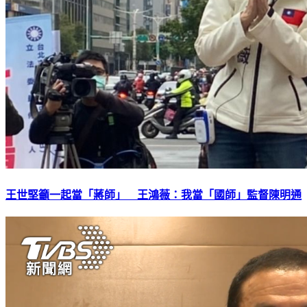
王世堅籲一起當「蔣師」 王鴻薇：我當「國師」監督陳明通