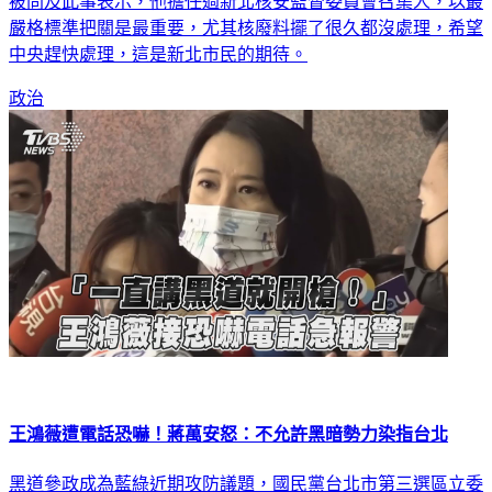
被問及此事表示，他擔任過新北核安監督委員會召集人，以最
嚴格標準把關是最重要，尤其核廢料擺了很久都沒處理，希望
中央趕快處理，這是新北市民的期待。
政治
王鴻薇遭電話恐嚇！蔣萬安怒：不允許黑暗勢力染指台北
黑道參政成為藍綠近期攻防議題，國民黨台北市第三選區立委