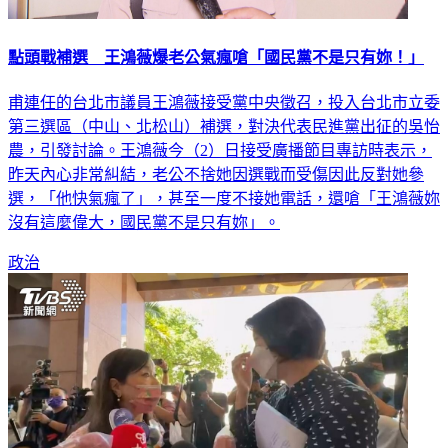
點頭戰補選 王鴻薇爆老公氣瘋嗆「國民黨不是只有妳！」
甫連任的台北市議員王鴻薇接受黨中央徵召，投入台北市立委
第三選區（中山、北松山）補選，對決代表民進黨出征的吳怡
農，引發討論。王鴻薇今（2）日接受廣播節目專訪時表示，
昨天內心非常糾結，老公不捨她因選戰而受傷因此反對她參
選，「他快氣瘋了」，甚至一度不接她電話，還嗆「王鴻薇妳
沒有這麼偉大，國民黨不是只有妳」。
政治