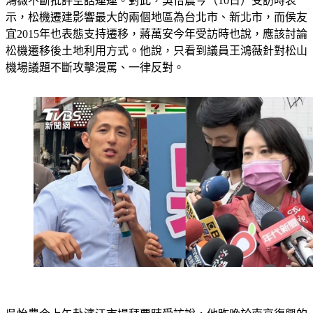
鴻薇不斷批評空話連連。對此，吳怡農今（10日）受訪時表
示，松機遷建影響最大的兩個地區為台北市、新北市，而侯友
宜2015年也表態支持遷移，蔣萬安今年受訪時也說，應該討論
松機遷移後土地利用方式。他說，只看到議員王鴻薇針對松山
機場議題不斷攻擊漫罵、一律反對。