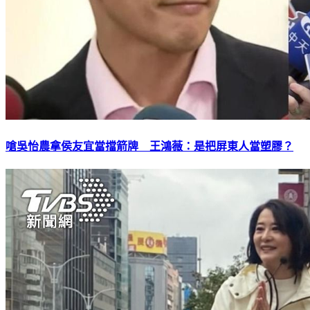
嗆吳怡農拿侯友宜當擋箭牌 王鴻薇：是把屏東人當塑膠？