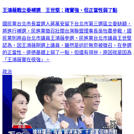
王鴻薇戰立委補選 王世堅：確實強、但正當性弱了點
國民黨台北市長當選人蔣萬安留下台北市第三選區立委缺額，
將進行補選，民進黨徵召壯闊台灣聯盟理事長吳怡農參戰，國
民黨則將由台北市議員王鴻薇參選。民進黨台北市議員王世堅
認為，因王鴻薇剛選上議員，雖然是迫於無奈被徵召，在參選
的正當性、道德基礎上弱了一點，但還有得拚，原因就是因為
「王鴻薇實在很強」。
政治