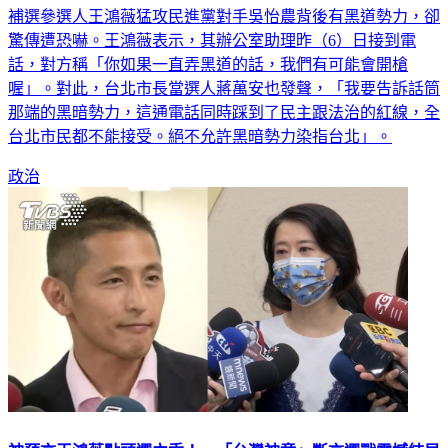
補選參選人王鴻薇猛攻民進黨對手吳怡農背後有黑道勢力，卻
驚傳遭恐嚇。王鴻薇表示，其辦公室助理昨（6）日接到電
話，對方稱「你如果一直弄黑道的話，我們有可能會開槍
喔」。對此，台北市長當選人蔣萬安也發聲，「我要告訴話筒
那端的黑暗勢力，這通電話同時踩到了民主跟法治的紅線，全
台北市民都不能接受。絕不允許黑暗勢力染指台北」。
政治