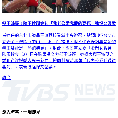
挺王鴻薇！陳玉珍讚金句「我老公愛我愛的要死」強悍又溫柔
甫連任的台北市議員王鴻薇接受黨中央徵召，點頭出征台北市
立委第三選區（中山、北松山）補選，但不少親綠粉專開始砲
轟王鴻薇是「落跑議員」。對此，國民黨立委「金門女戰神」
陳玉珍今（2）日在臉書撰文力挺王鴻薇，她還大讚王鴻薇之
前和資深媒體人周玉蔻在北檢前對嗆時那句「我老公愛我愛得
要死」，表現既強悍又溫柔。
政治
深入時事，一觸即見