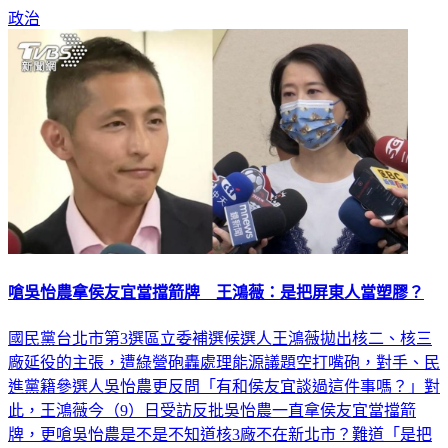
政治
嗆吳怡農拿侯友宜當擋箭牌 王鴻薇：是把屏東人當塑膠？
國民黨台北市第3選區立委補選候選人王鴻薇拋出核二、核三
廠延役的主張，遭綠營砲轟處理能源議題空打嘴砲，對手、民
進黨籍參選人吳怡農更反問「有和侯友宜談過這件事嗎？」對
此，王鴻薇今（9）日受訪反批吳怡農一直拿侯友宜當擋箭
牌，更嗆吳怡農是不是不知道核3廠不在新北市？難道「是把