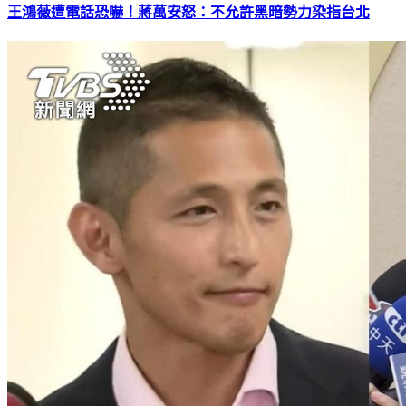
王鴻薇遭電話恐嚇！蔣萬安怒：不允許黑暗勢力染指台北