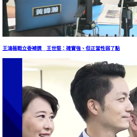
王鴻薇戰立委補選 王世堅：確實強、但正當性弱了點