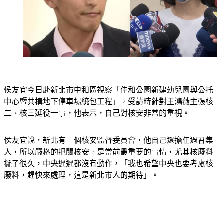
侯友宜今日赴新北市中和區視察「佳和公園新建幼兒園與公托
中心暨共構地下停車場統包工程」，受訪時針對王鴻薇主張核
二、核三延役一事，他表示，自己對核安非常的重視。
侯友宜說，新北有一個核安監督委員會，他自己還擔任過召集
人，所以嚴格的把關核安，是當前最重要的事情，尤其核廢料
擺了很久，中央遲遲都沒有動作，「我也希望中央也要考慮核
廢料，趕快來處理，這是新北市人的期待」。