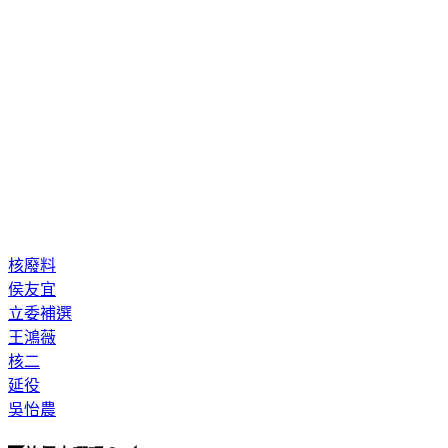
核廢料
侯友宜
立委補選
王鴻薇
核二
延役
吳怡農