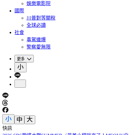
娛樂電影院
國際
川普對等關稅
全球必讀
社會
毒駕連爆
警察愛無限
更多
快訊