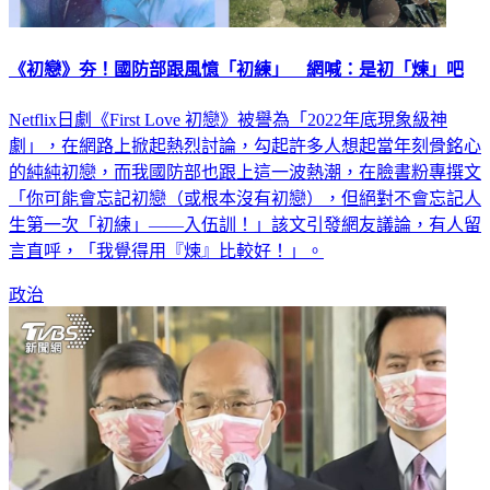
《初戀》夯！國防部跟風憶「初練」 網喊：是初「煉」吧
Netflix日劇《First Love 初戀》被譽為「2022年底現象級神
劇」，在網路上掀起熱烈討論，勾起許多人想起當年刻骨銘心
的純純初戀，而我國防部也跟上這一波熱潮，在臉書粉專撰文
「你可能會忘記初戀（或根本沒有初戀），但絕對不會忘記人
生第一次「初練」——入伍訓！」該文引發網友議論，有人留
言直呼，「我覺得用『煉』比較好！」。
政治