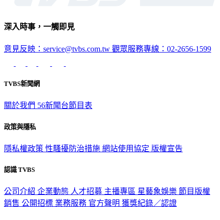
深入時事，一觸即見
意見反映：service@tvbs.com.tw
觀眾服務專線：02-2656-1599
TVBS新聞網
關於我們
56新聞台節目表
政策與隱私
隱私權政策
性騷擾防治措施
網站使用協定
版權宣告
認識 TVBS
公司介紹
企業動態
人才招募
主播專區
星藝象娛樂
節目版權
銷售
公開招標
業務服務
官方聲明
獲獎紀錄／認證