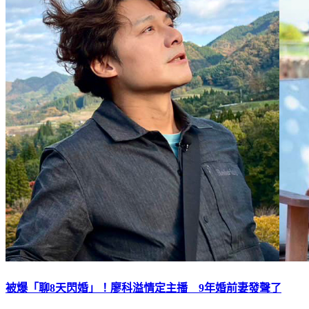
被爆「聊8天閃婚」！廖科溢情定主播 9年婚前妻發聲了