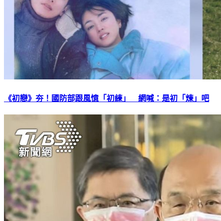
《初戀》夯！國防部跟風憶「初練」 網喊：是初「煉」吧