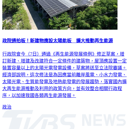
政院通拍板！新建物應設太陽能板 擴大推動再生能源
行政院會今（7日）通過《再生能源發展條例》修正草案，增
訂新建、增建及改建符合一定條件的建築物，屋頂應設置一定
裝置容量以上的太陽光電發電設備，草案將送至立法院審議。
經濟部說明，這次修法是為因應當前離岸風電、小水力發電、
太陽光電、生質能發電及地熱能發電的發展趨勢，落實國內擴
大再生能源推動及利用的政策方向，並有效整合相關行政程
序，以加速我國各類再生能源發展。
政治