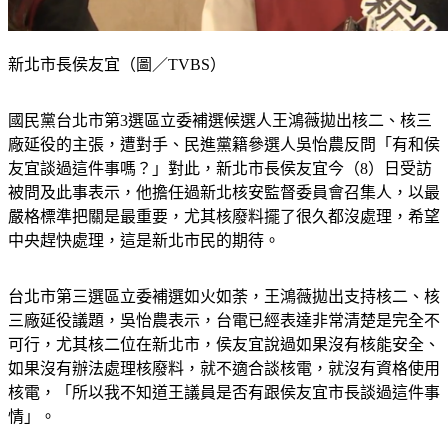
新北市長侯友宜（圖／TVBS）
國民黨台北市第3選區立委補選候選人王鴻薇拋出核二、核三
廠延役的主張，遭對手、民進黨籍參選人吳怡農反問「有和侯
友宜談過這件事嗎？」對此，新北市長侯友宜今（8）日受訪
被問及此事表示，他擔任過新北核安監督委員會召集人，以最
嚴格標準把關是最重要，尤其核廢料擺了很久都沒處理，希望
中央趕快處理，這是新北市民的期待。
台北市第三選區立委補選如火如荼，王鴻薇拋出支持核二、核
三廠延役議題，吳怡農表示，台電已經表達非常清楚是完全不
可行，尤其核二位在新北市，侯友宜說過如果沒有核能安全、
如果沒有辦法處理核廢料，就不適合談核電，就沒有資格使用
核電，「所以我不知道王議員是否有跟侯友宜市長談過這件事
情」。