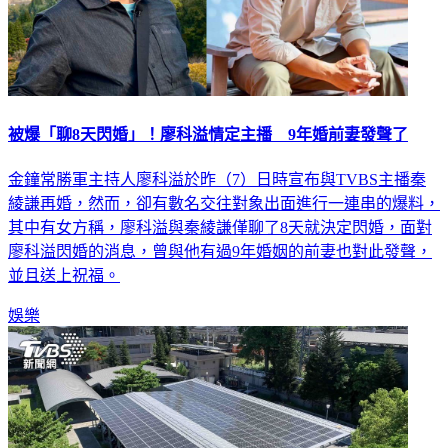
被爆「聊8天閃婚」！廖科溢情定主播 9年婚前妻發聲了
金鐘常勝軍主持人廖科溢於昨（7）日時宣布與TVBS主播秦
綾謙再婚，然而，卻有數名交往對象出面進行一連串的爆料，
其中有女方稱，廖科溢與秦綾謙僅聊了8天就決定閃婚，面對
廖科溢閃婚的消息，曾與他有過9年婚姻的前妻也對此發聲，
並且送上祝福。
娛樂