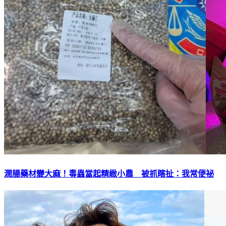
潤腸藥材變大麻！毒蟲當起精緻小農 被抓瞎扯：我常便祕