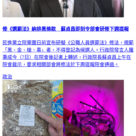
修《選罷法》納排黑條款 蘇貞昌即刻令部會研修下週提報
民進黨立院黨團日前宣布研擬《公職人員選罷法》修法，規範
「黑、金、槍、毒」者，不得登記為候選人。行政院發言人羅
秉成今（7日）在院會後記者上轉述，行政院長蘇貞昌上午在
院會裁示，要求相關部會將修法於下周提報院會通過。
政治