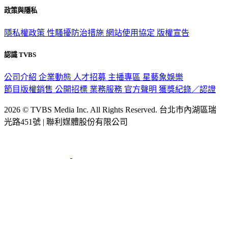
政策與隱私
隱私權政策
性騷擾防治措施
網站使用協定
版權宣告
認識 TVBS
公司介紹
企業動態
人才招募
主播專區
星藝象娛樂
節目版權銷售
公開招標
業務服務
官方聲明
獲獎紀錄／認證
2026 © TVBS Media Inc. All Rights Reserved. 台北市內湖區瑞
光路451號 | 聯利媒體股份有限公司