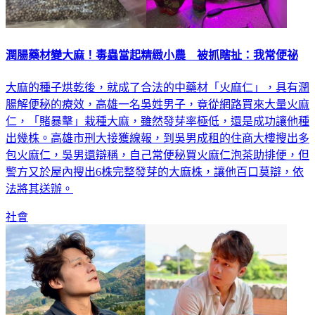
潤腸藥材變大麻！毒蟲當起精緻小農 被抓瞎扯：我常便祕
大麻的種子烘乾後，就成了合法的中藥材「火麻仁」，具有潤
腸解便秘的療效，高雄一名吳姓男子，竟從網路買來大量火麻
仁，「賭暴擊」栽種大麻，雖然發芽率極低，還是成功讓他種
出幾株。高雄市刑大接獲線報，到吳男成租的住商大樓搜出多
包火麻仁，吳男還辯稱，自己常便秘買火麻仁泡茶助排便，但
警方又於屋內搜出6株完整發芽的大麻株，讓他百口莫辯，依
法將其送辦。
社會