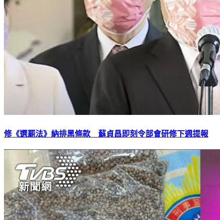
修《選罷法》納排黑條款 蘇貞昌即刻令部會研修下週提報