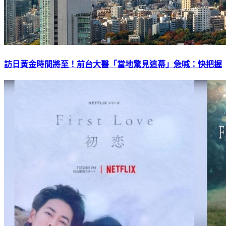
訪日黃金時間將至！前台大醫「當地驚見這幕」急喊：快把握