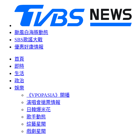
颱風白海豚動態
SBS歌謠大戰
優惠好康情報
首頁
即時
生活
政治
娛樂
《VPOPASIA》開播
演唱會搶票情報
日韓爆米花
歌手動態
綜藝星聞
戲劇星聞