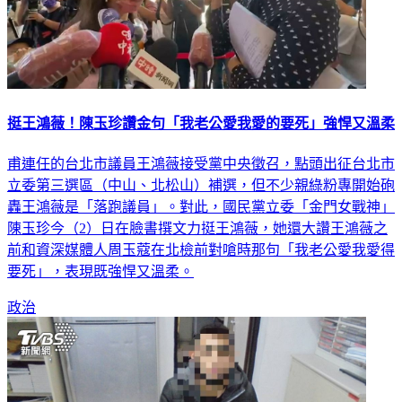
挺王鴻薇！陳玉珍讚金句「我老公愛我愛的要死」強悍又溫柔
甫連任的台北市議員王鴻薇接受黨中央徵召，點頭出征台北市
立委第三選區（中山、北松山）補選，但不少親綠粉專開始砲
轟王鴻薇是「落跑議員」。對此，國民黨立委「金門女戰神」
陳玉珍今（2）日在臉書撰文力挺王鴻薇，她還大讚王鴻薇之
前和資深媒體人周玉蔻在北檢前對嗆時那句「我老公愛我愛得
要死」，表現既強悍又溫柔。
政治