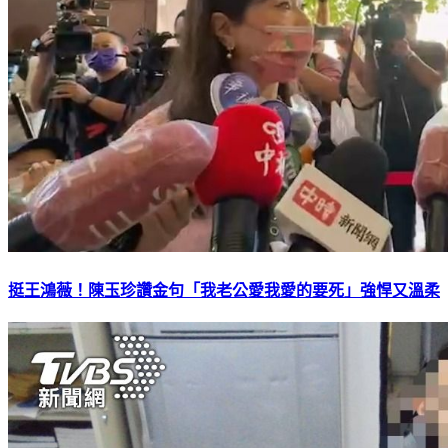
挺王鴻薇！陳玉珍讚金句「我老公愛我愛的要死」強悍又溫柔