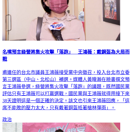
名嘴預言綠營將集火攻擊「落跑」 王鴻薇：戴鋼盔為大局而
戰
甫連任的台北市議員王鴻薇接受黨中央徵召，投入台北市立委
第三選區（中山、北松山）補選。媒體人黃暐瀚在臉書撰文預
言王鴻薇參選，綠營將集火攻擊「落跑」的議題，既然國民黨
評估只有王鴻薇可以打贏選戰，國民黨與王鴻薇就得用接下來
38天證明這是一個正確的決定。該文也引來王鴻薇回應，「這
席不能敗的壓力太大，只有戴著鋼盔抵著槍林彈雨」。
政治