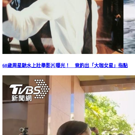
60歲周星馳水上壯舉影片曝光！ 竟釣出「大咖女星」指點