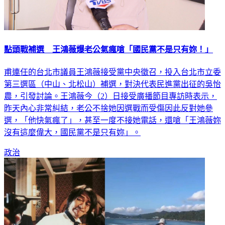
點頭戰補選 王鴻薇爆老公氣瘋嗆「國民黨不是只有妳！」
甫連任的台北市議員王鴻薇接受黨中央徵召，投入台北市立委
第三選區（中山、北松山）補選，對決代表民進黨出征的吳怡
農，引發討論。王鴻薇今（2）日接受廣播節目專訪時表示，
昨天內心非常糾結，老公不捨她因選戰而受傷因此反對她參
選，「他快氣瘋了」，甚至一度不接她電話，還嗆「王鴻薇妳
沒有這麼偉大，國民黨不是只有妳」。
政治