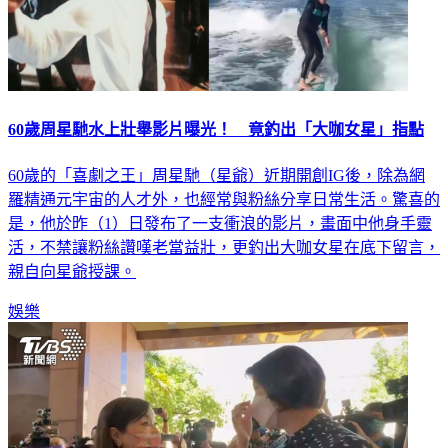
60歲周星馳水上壯舉影片曝光！ 竟釣出「大咖女星」指點
60歲的「喜劇之王」周星馳（星爺）近期開創IG後，除為網
羅精通元宇宙的人才外，也經常與粉絲分享日常生活。驚喜的
是，他於昨（1）日發布了一支衝浪的影片，畫面中他身手靈
活，不禁讓粉絲讚嘆老當益壯，更釣出大咖女星在底下留言，
親自向星爺授課。
娛樂