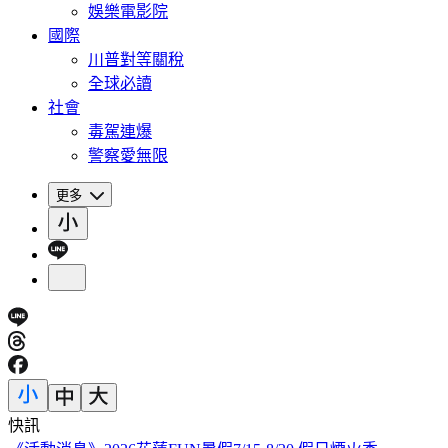
娛樂電影院
國際
川普對等關稅
全球必讀
社會
毒駕連爆
警察愛無限
更多
快訊