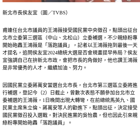
新北市長侯友宜（圖／TVBS）
甫連任台北市議員的王鴻薇接受國民黨中央徵召，點頭出征台
北市立委第三選區（中山、北松山）立委補選，不少親綠粉專
開始砲轟王鴻薇是「落跑議員」，記者以王鴻薇拖到最後一天
才提名，追問侯友宜2024總統大選是否會規畫提早佈局？侯友
宜強調自己在拚新北市政，會把市長的角做好，他也讚王鴻薇
是非常優秀的人才，繼續加油、努力。
因國民黨立委蔣萬安當選台北市長，台北市第三選區立委將進
行補選，登記今（2）日截止，曾數次表態不願參加台北市立
委補選的王鴻薇，1日晚間出現大轉彎，在前總統馬英九、國
民黨主席朱立倫、蔣萬安等人的勸進下，點頭出征，決定接受
國民黨徵召投入選戰，對決民進黨的吳怡農，但也因此引來親
綠粉專開始砲轟「落跑議員」。