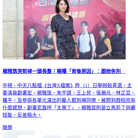
楊雅筑突剪掉一頭長髮！親曝「背後原因」：跟她告別
中視、中天八點檔《台灣X檔案》昨（1）日舉辦殺青酒，主
要演員劉書宏、楊雅筑、朱宇謀、王上菲、張瀚元、林芷芸、
羅平，及參與各單元演出的藝人都到場同樂，被問到戲拍完有
什麼感想，劉書宏直呼「太爽了」，楊雅筑則是立馬剪了俏麗
短髮，反差極大。
娛樂