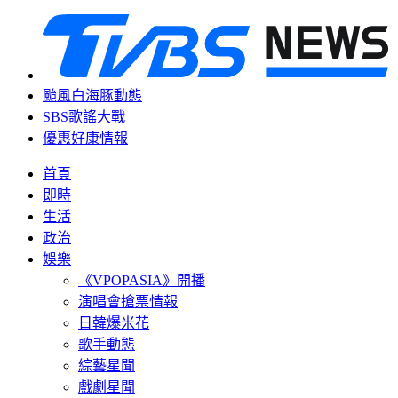
颱風白海豚動態
SBS歌謠大戰
優惠好康情報
首頁
即時
生活
政治
娛樂
《VPOPASIA》開播
演唱會搶票情報
日韓爆米花
歌手動態
綜藝星聞
戲劇星聞