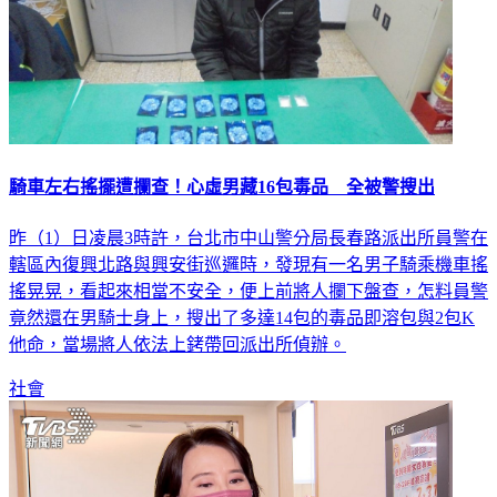
騎車左右搖擺遭攔查！心虛男藏16包毒品 全被警搜出
昨（1）日凌晨3時許，台北市中山警分局長春路派出所員警在
轄區內復興北路與興安街巡邏時，發現有一名男子騎乘機車搖
搖晃晃，看起來相當不安全，便上前將人攔下盤查，怎料員警
竟然還在男騎士身上，搜出了多達14包的毒品即溶包與2包K
他命，當場將人依法上銬帶回派出所偵辦。
社會