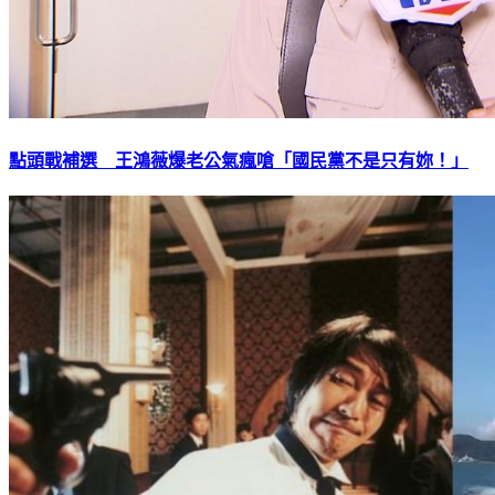
點頭戰補選 王鴻薇爆老公氣瘋嗆「國民黨不是只有妳！」