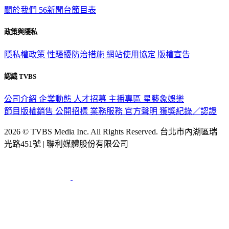
關於我們
56新聞台節目表
政策與隱私
隱私權政策
性騷擾防治措施
網站使用協定
版權宣告
認識 TVBS
公司介紹
企業動態
人才招募
主播專區
星藝象娛樂
節目版權銷售
公開招標
業務服務
官方聲明
獲獎紀錄／認證
2026 © TVBS Media Inc. All Rights Reserved. 台北市內湖區瑞
光路451號 | 聯利媒體股份有限公司