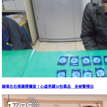
騎車左右搖擺遭攔查！心虛男藏16包毒品 全被警搜出