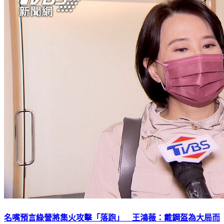
名嘴預言綠營將集火攻擊「落跑」 王鴻薇：戴鋼盔為大局而