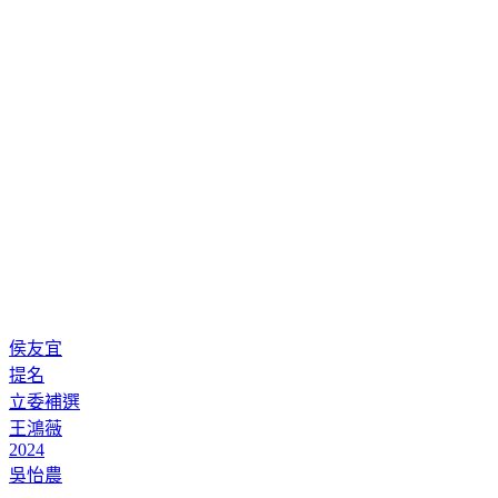
侯友宜
提名
立委補選
王鴻薇
2024
吳怡農