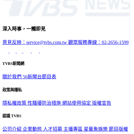
深入時事，一觸即見
意見反映：service@tvbs.com.tw
觀眾服務專線：02-2656-1599
TVBS新聞網
關於我們
56新聞台節目表
政策與隱私
隱私權政策
性騷擾防治措施
網站使用協定
版權宣告
認識 TVBS
公司介紹
企業動態
人才招募
主播專區
星藝象娛樂
節目版權