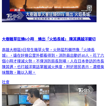
大樹雜草狂燒6小時 燒出「火焰長城」 陳其邁越洋關切
高雄大樹區9日發生雜草火警，火熱猛烈儼然像「火燒長
城」，遠在好幾公里外都看得到，消防員出動近40人，花了六
個小時才撲滅火勢，不僅消防局長到場，人在日本參訪的市長
陳其邁，也打越洋電話掌握滅火進度，附近居民表示，濃煙臭
味飄散，難以入眠。
社會