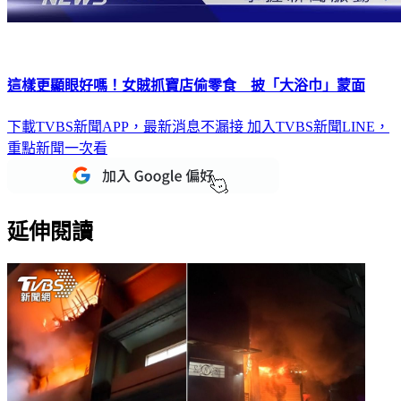
這樣更顯眼好嗎！女賊抓寶店偷零食 披「大浴巾」蒙面
下載TVBS新聞APP，最新消息不漏接
加入TVBS新聞LINE，
重點新聞一次看
延伸閱讀