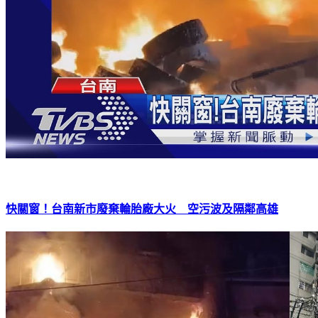
快關窗！台南新市廢棄輪胎廠大火 空污波及隔鄰高雄