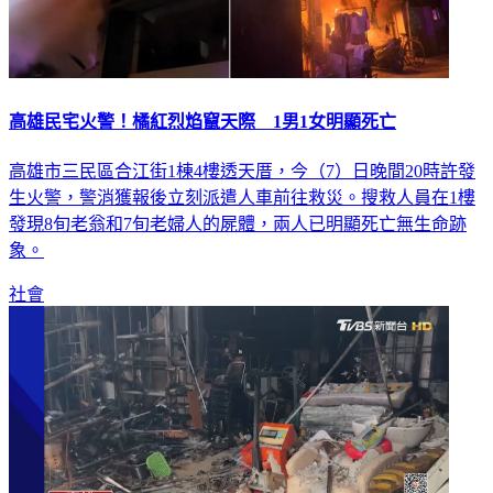
高雄民宅火警！橘紅烈焰竄天際 1男1女明顯死亡
高雄市三民區合江街1棟4樓透天厝，今（7）日晚間20時許發
生火警，警消獲報後立刻派遣人車前往救災。搜救人員在1樓
發現8旬老翁和7旬老婦人的屍體，兩人已明顯死亡無生命跡
象。
社會