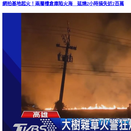
網拍基地起火！兩層樓倉庫陷火海 延燒2小時損失近2百萬