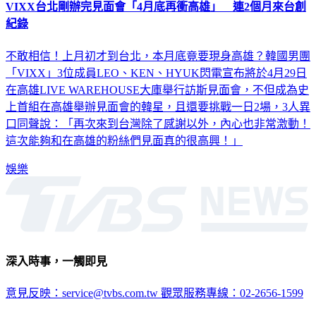
VIXX台北剛辦完見面會「4月底再衝高雄」 連2個月來台創
紀錄
不敢相信！上月初才到台北，本月底竟要現身高雄？韓國男團
「VIXX」3位成員LEO、KEN、HYUK閃電宣布將於4月29日
在高雄LIVE WAREHOUSE大庫舉行訪斯見面會，不但成為史
上首組在高雄舉辦見面會的韓星，且還要挑戰一日2場，3人異
口同聲說：「再次來到台灣除了感謝以外，內心也非常激動！
這次能夠和在高雄的粉絲們見面真的很高興！」
娛樂
深入時事，一觸即見
意見反映：service@tvbs.com.tw
觀眾服務專線：02-2656-1599