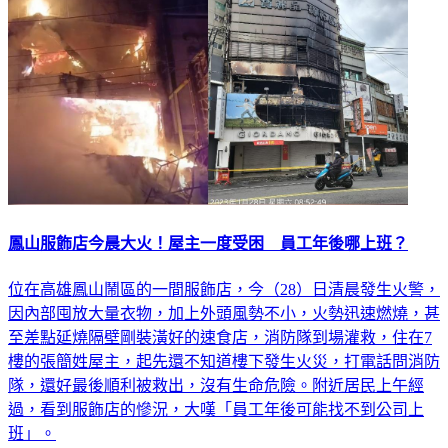
鳳山服飾店今晨大火！屋主一度受困 員工年後哪上班？
位在高雄鳳山鬧區的一間服飾店，今（28）日清晨發生火警，
因內部囤放大量衣物，加上外頭風勢不小，火勢迅速燃燒，甚
至差點延燒隔壁剛裝潢好的速食店，消防隊到場灌救，住在7
樓的張簡姓屋主，起先還不知道樓下發生火災，打電話問消防
隊，還好最後順利被救出，沒有生命危險。附近居民上午經
過，看到服飾店的慘況，大嘆「員工年後可能找不到公司上