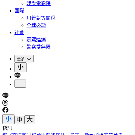
娛樂電影院
國際
川普對等關稅
全球必讀
社會
毒駕連爆
警察愛無限
更多
快訊