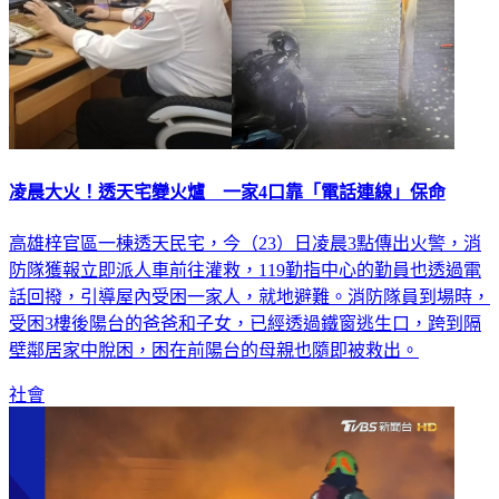
凌晨大火！透天宅變火爐 一家4口靠「電話連線」保命
高雄梓官區一棟透天民宅，今（23）日凌晨3點傳出火警，消
防隊獲報立即派人車前往灌救，119勤指中心的勤員也透過電
話回撥，引導屋內受困一家人，就地避難。消防隊員到場時，
受困3樓後陽台的爸爸和子女，已經透過鐵窗逃生口，跨到隔
壁鄰居家中脫困，困在前陽台的母親也隨即被救出。
社會