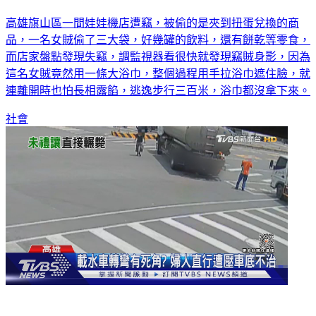
這樣更顯眼好嗎！女賊抓寶店偷零食 披「大浴巾」蒙面
高雄旗山區一間娃娃機店遭竊，被偷的是夾到扭蛋兌換的商
品，一名女賊偷了三大袋，好幾罐的飲料，還有餅乾等零食，
而店家盤點發現失竊，調監視器看很快就發現竊賊身影，因為
這名女賊竟然用一條大浴巾，整個過程用手拉浴巾遮住臉，就
連離開時也怕長相露餡，逃逸步行三百米，浴巾都沒拿下來。
社會