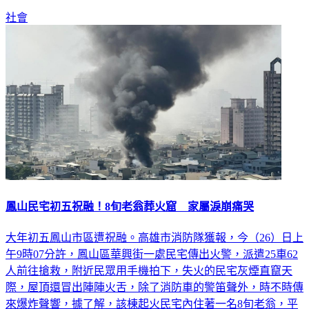
班」。
社會
鳳山民宅初五祝融！8旬老翁葬火窟 家屬淚崩痛哭
大年初五鳳山市區遭祝融。高雄市消防隊獲報，今（26）日上
午9時07分許，鳳山區華興街一處民宅傳出火警，派遣25車62
人前往搶救，附近民眾用手機拍下，失火的民宅灰煙直竄天
際，屋頂還冒出陣陣火舌，除了消防車的警笛聲外，時不時傳