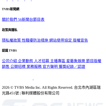
TVBS新聞網
關於我們
56新聞台節目表
政策與隱私
隱私權政策
性騷擾防治措施
網站使用協定
版權宣告
認識 TVBS
公司介紹
企業動態
人才招募
主播專區
星藝象娛樂
節目版權
銷售
公開招標
業務服務
官方聲明
獲獎紀錄／認證
2026 © TVBS Media Inc. All Rights Reserved. 台北市內湖區瑞
光路451號 | 聯利媒體股份有限公司