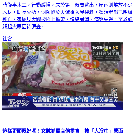
來爆炸聲響，據了解，該棟起火民宅內住著一名8旬老翁，平
時從事木工，行動緩慢，未於第一時間逃出，屋內則堆放不少
木材，助長火勢，消防隊於火滅後入屋搜救，發現老翁已明顯
死亡，家屬見大體被抬上擔架，情緒崩潰、痛哭失聲，至於詳
細起火原因待調查。
社會