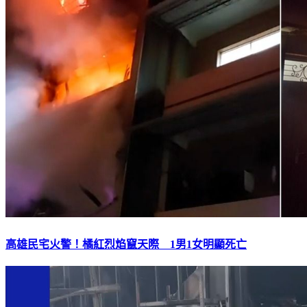
高雄民宅火警！橘紅烈焰竄天際 1男1女明顯死亡