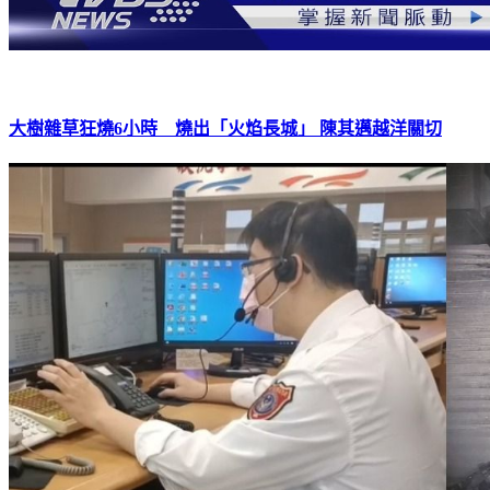
大樹雜草狂燒6小時 燒出「火焰長城」 陳其邁越洋關切