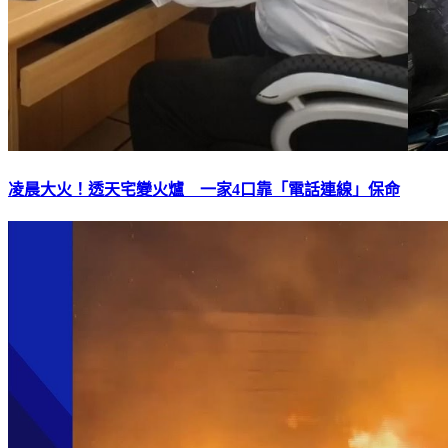
凌晨大火！透天宅變火爐 一家4口靠「電話連線」保命