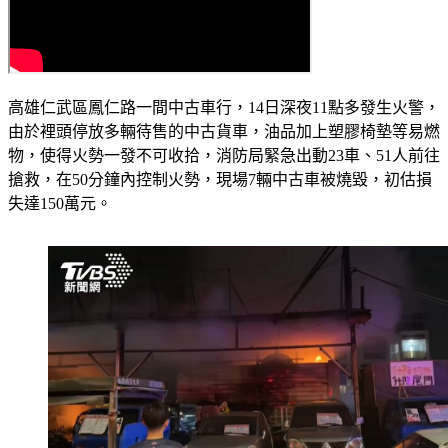
高雄仁武區鳳仁路一間中古車行，14日深夜11點多發生火警，
由於裡頭停放多輛待售的中古貨車，油品加上塑膠椅墊等易燃
物，使得火勢一發不可收拾，消防局緊急出動23車、51人前往
搶救，在50分鐘內控制火勢，現場7輛中古車被燒毀，初估損
失達150萬元。