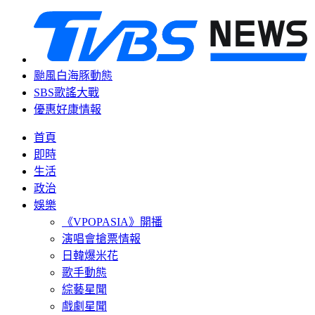
颱風白海豚動態
SBS歌謠大戰
優惠好康情報
首頁
即時
生活
政治
娛樂
《VPOPASIA》開播
演唱會搶票情報
日韓爆米花
歌手動態
綜藝星聞
戲劇星聞