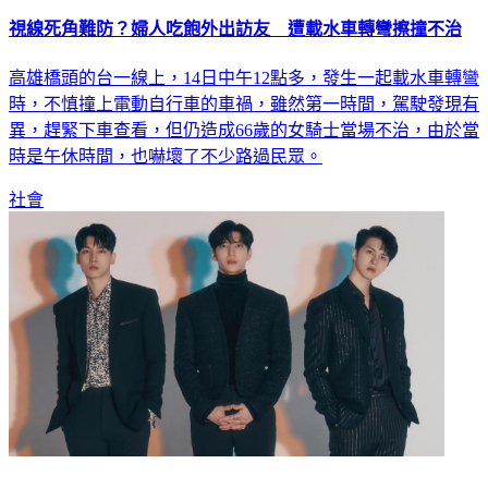
視線死角難防？婦人吃飽外出訪友 遭載水車轉彎擦撞不治
高雄橋頭的台一線上，14日中午12點多，發生一起載水車轉彎
時，不慎撞上電動自行車的車禍，雖然第一時間，駕駛發現有
異，趕緊下車查看，但仍造成66歲的女騎士當場不治，由於當
時是午休時間，也嚇壞了不少路過民眾。
社會