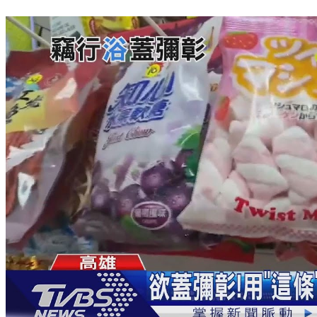
鳳山民宅初五祝融！8旬老翁葬火窟 家屬淚崩痛哭