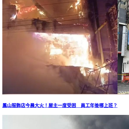
鳳山服飾店今晨大火！屋主一度受困 員工年後哪上班？