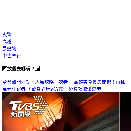
火警
高雄
易燃物
中古車行
◤放假去哪玩？◢
全台熱門活動、人氣攻略一次看！
高雄美食優惠開搶！再抽
萬元住宿券
下載食尚玩家APP！免費領取優惠券