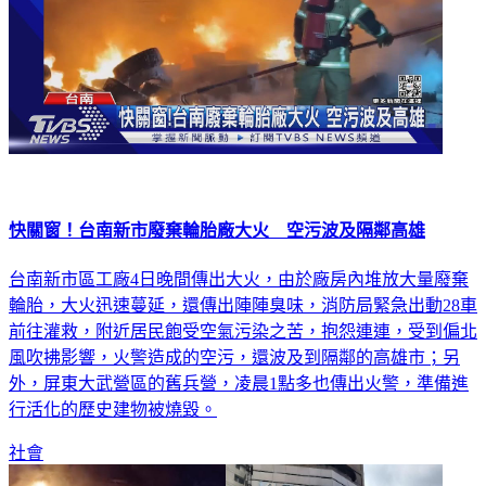
快關窗！台南新市廢棄輪胎廠大火 空污波及隔鄰高雄
台南新市區工廠4日晚間傳出大火，由於廠房內堆放大量廢棄
輪胎，大火迅速蔓延，還傳出陣陣臭味，消防局緊急出動28車
前往灌救，附近居民飽受空氣污染之苦，抱怨連連，受到偏北
風吹拂影響，火警造成的空污，還波及到隔鄰的高雄市；另
外，屏東大武營區的舊兵營，凌晨1點多也傳出火警，準備進
行活化的歷史建物被燒毀。
社會