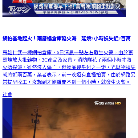
網拍基地起火！兩層樓倉庫陷火海 延燒2小時損失近2百萬
高雄仁武一棟網拍倉庫，6日清晨一點左右發生火警，由於裏
頭堆放大批雜物、3C產品及家具，消防隊花了兩個小時才將
火勢撲滅，雖然沒人傷亡，但物品幾乎付之一炬，光財物損失
就將近兩百萬，業者表示，前一晚還有直播拍賣，由於網路異
常提早收工，沒想到才剛離開不到一個小時，就發生火警。
社會