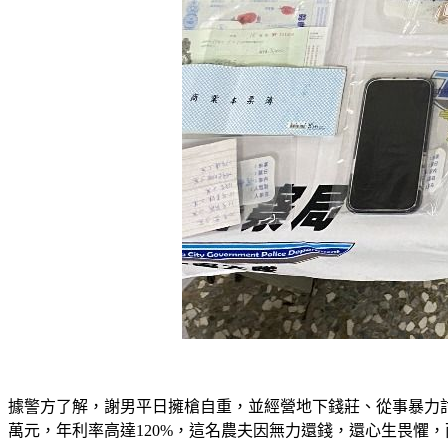
據警方了解，謝男平日擁槍自重，並經營地下錢莊、從事暴力討
萬元，年利率高達120%，這名農夫因無力還錢，還心生畏懼