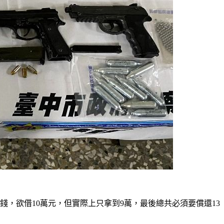
，欲借10萬元，但實際上只拿到9萬，最後總共必須要償還13