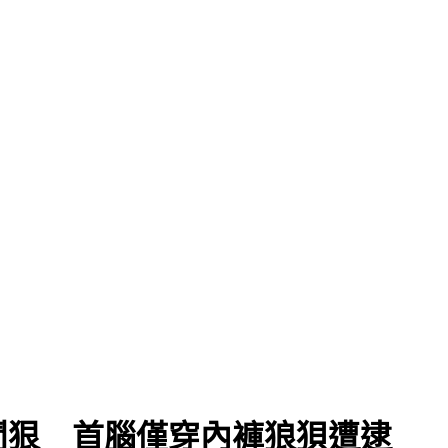
鬥狠 首腦僅穿內褲狼狽遭逮