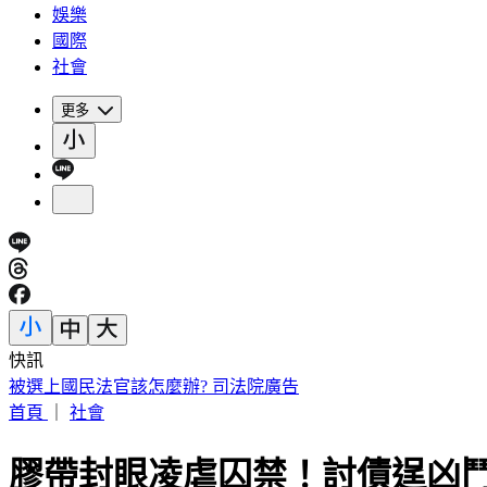
娛樂
國際
社會
更多
快訊
被選上國民法官該怎麼辦? 司法院廣告
首頁
｜
社會
膠帶封眼凌虐囚禁！討債逞凶