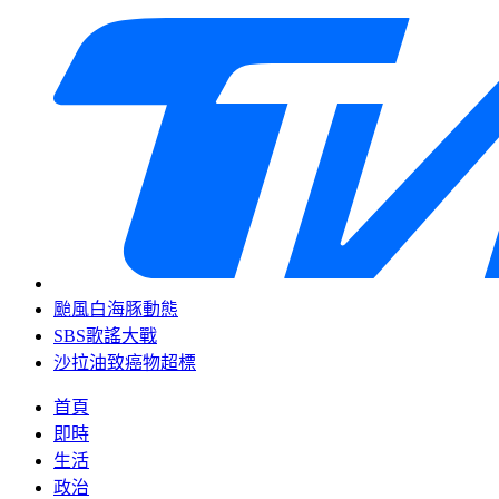
颱風白海豚動態
SBS歌謠大戰
沙拉油致癌物超標
首頁
即時
生活
政治