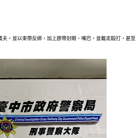
農夫，並以束帶反綁，加上膠帶封眼、嘴巴，並載走毆打，甚至