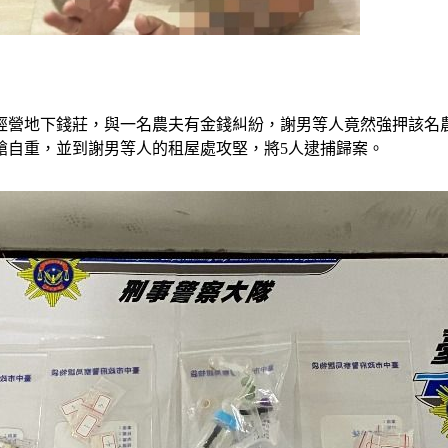
，經營地下錢莊，與一名農夫有金錢糾紛，謝男等人竟然強押該名
槍自重，並到謝男等人的租屋處攻堅，將5人逮捕歸案。