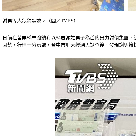
謝男等人狼狽遭逮。（圖／TVBS）
日前在苗栗縣卓蘭鎮有以54歲謝姓男子為首的暴力討債集團
囚禁，行徑十分囂張，台中市刑大經深入調查後，發現謝男擁