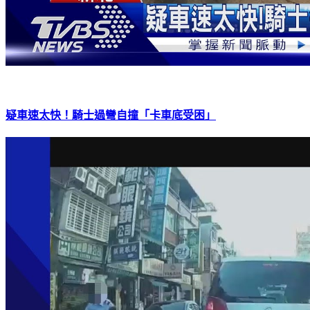
疑車速太快！騎士過彎自撞「卡車底受困」