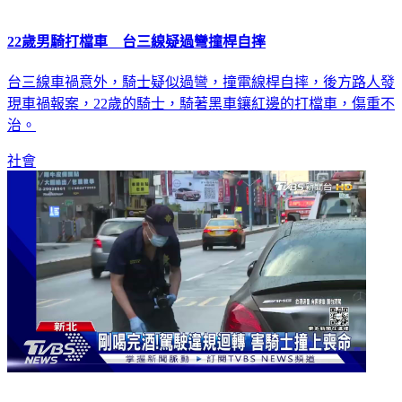
22歲男騎打檔車 台三線疑過彎撞桿自摔
台三線車禍意外，騎士疑似過彎，撞電線桿自摔，後方路人發
現車禍報案，22歲的騎士，騎著黑車鑲紅邊的打檔車，傷重不
治。
社會