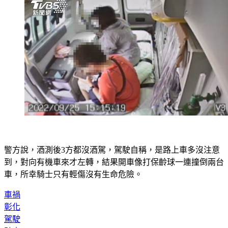
警方說，酒測後3方都沒酒駕，駕駛自稱，是路上車多沒注意
到，對向有機車來才左轉，結果開車像打保齡球一連撞倒兩台
車，所幸騎士只有輕傷沒有生命危險。
車禍
彰化
駕駛