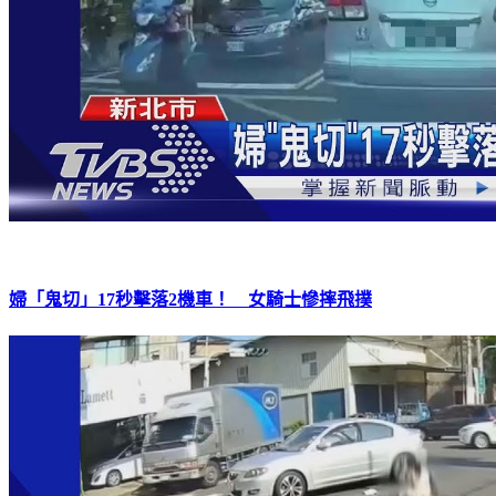
婦「鬼切」17秒擊落2機車！ 女騎士慘摔飛撲