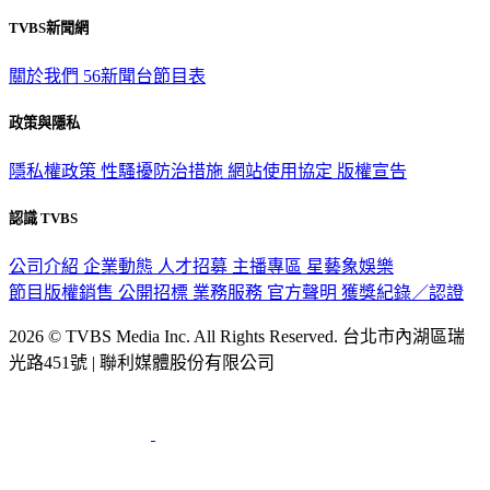
TVBS新聞網
關於我們
56新聞台節目表
政策與隱私
隱私權政策
性騷擾防治措施
網站使用協定
版權宣告
認識 TVBS
公司介紹
企業動態
人才招募
主播專區
星藝象娛樂
節目版權銷售
公開招標
業務服務
官方聲明
獲獎紀錄／認證
2026 © TVBS Media Inc. All Rights Reserved. 台北市內湖區瑞
光路451號 | 聯利媒體股份有限公司