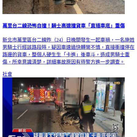
萬里台二線恐怖自撞！騎士高速撞貨車「直插車底」重傷
新北市萬里區台二線昨（24）日晚間發生一起車禍，一名施姓
男騎士行經該路段時，疑因車速過快轉彎不慎，直接衝撞停在
路邊的貨車，整個人硬生生「卡進」後車斗，造成男騎士重
傷，所幸意識清楚，詳細事故原因有待警方進一步調查。
社會