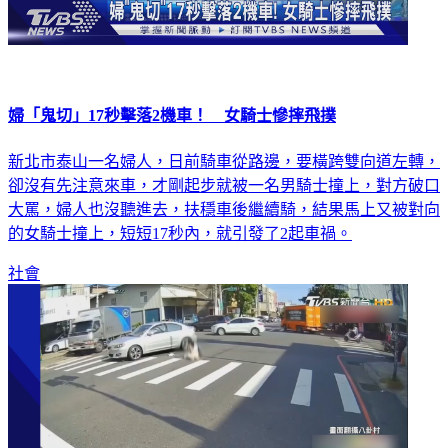
婦「鬼切」17秒擊落2機車！ 女騎士慘摔飛撲
新北市泰山一名婦人，日前騎車從路邊，要橫跨雙向道左轉，
卻沒有先注意來車，才剛起步就被一名男騎士撞上，對方破口
大罵，婦人也沒聽進去，扶穩車後繼續騎，結果馬上又被對向
的女騎士撞上，短短17秒內，就引發了2起車禍。
社會