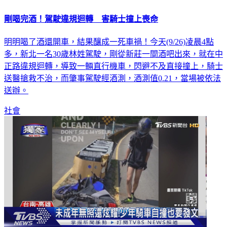
剛喝完酒！駕駛違規迴轉 害騎士撞上喪命
明明喝了酒還開車，結果釀成一死車禍！今天(9/26)凌晨4點
多，新北一名30歲林姓駕駛，剛從新莊一間酒吧出來，就在中
正路違規迴轉，導致一輛直行機車，閃避不及直接撞上，騎士
送醫搶救不治，而肇事駕駛經酒測，酒測值0.21，當場被依法
送辦。
社會