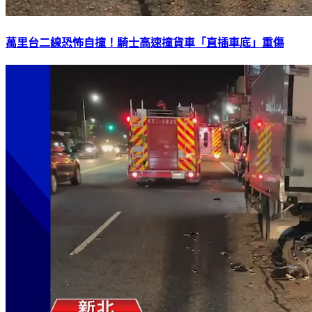
萬里台二線恐怖自撞！騎士高速撞貨車「直插車底」重傷