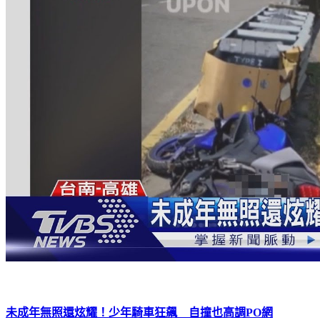
未成年無照還炫耀！少年騎車狂飆 自撞也高調PO網