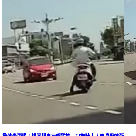
驚悚畫面曝！桃園轎車左轉猛撞 72歲騎士人車噴飛慘死