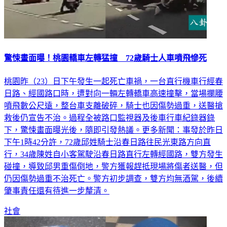
驚悚畫面曝！桃園轎車左轉猛撞 72歲騎士人車噴飛慘死
桃園昨（23）日下午發生一起死亡車禍，一台直行機車行經春
日路、經國路口時，遭對向一輛左轉轎車高速撞擊，當場攔腰
噴飛數公尺遠，整台車支離破碎，騎士也因傷勢過重，送醫搶
救後仍宣告不治。過程全被路口監視器及後車行車紀錄器錄
下，驚悚畫面曝光後，隨即引發熱議。更多新聞：事發於昨日
下午1時42分許，72歲邱姓騎士沿春日路往民光東路方向直
行，34歲陳姓自小客駕駛沿春日路直行左轉經國路，雙方發生
碰撞，導致邱男重傷倒地，警方獲報趕抵現場將傷者送醫，但
仍因傷勢過重不治死亡。警方初步調查，雙方均無酒駕，後續
肇事責任還有待進一步釐清。
社會