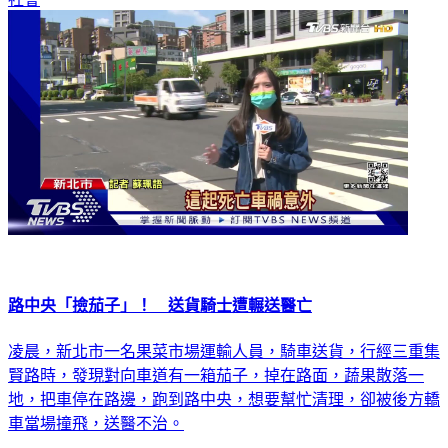
路中央「撿茄子」！ 送貨騎士遭輾送醫亡
凌晨，新北市一名果菜市場運輸人員，騎車送貨，行經三重集
賢路時，發現對向車道有一箱茄子，掉在路面，蔬果散落一
地，把車停在路邊，跑到路中央，想要幫忙清理，卻被後方轎
車當場撞飛，送醫不治。