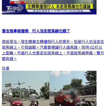
要去推拿被撞倒 行人沒走斑馬線也錯了
南投草屯，發生轎車左轉撞倒行人的意外，但是行人也沒走在
斑馬線上，引發論戰。汽車要禮讓行人過馬路，保持3公尺以
上距離，不過行人也要走在斑馬線上，不是斑馬線旁邊，雙方
都有錯。
社會