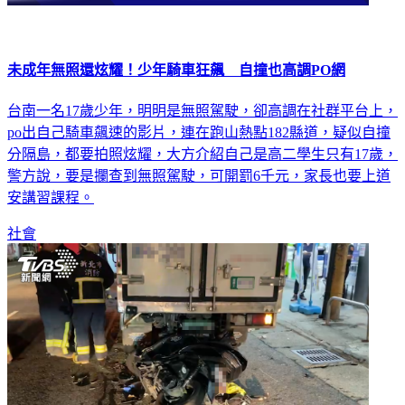
未成年無照還炫耀！少年騎車狂飆 自撞也高調PO網
台南一名17歲少年，明明是無照駕駛，卻高調在社群平台上，
po出自己騎車飆速的影片，連在跑山熱點182縣道，疑似自撞
分隔島，都要拍照炫耀，大方介紹自己是高二學生只有17歲，
警方說，要是攔查到無照駕駛，可開罰6千元，家長也要上道
安講習課程。
社會