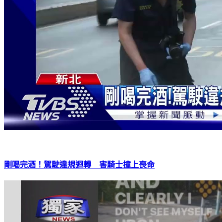
剛喝完酒！駕駛違規迴轉 害騎士撞上喪命