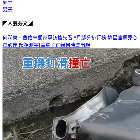
騎士
男子
◤人氣夯文◢
何潤東、曹佑寧獨家專訪搶先看
8月緣分排行榜 這星座遇見心
靈夥伴
超準測字!這輩子正緣何時會出現