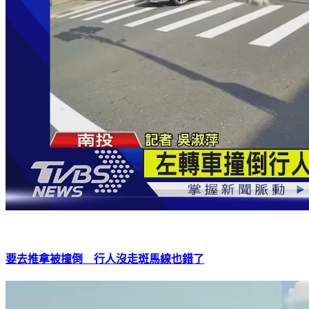
要去推拿被撞倒 行人沒走斑馬線也錯了