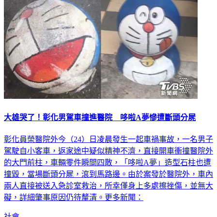
大雄哭了！彰化男駕車撞進醫院 哆啦A夢慘遭斷頭分屍
彰化員榮醫院外今（24）日凌晨發生一起車禍事故，一名男子
駕駛自小客車，返家途中疑似精神不濟，直接開車衝撞醫院外
的大門前柱，車輛零件瞬間四散，「哆啦A夢」造型石柱也遭
撞毀，當場斷頭分屍，滾到馬路邊。由於案發於醫院外，車內
兩人直接被送入急診室救治，所幸僅身上多處擦挫傷，並無大
礙，詳細肇事原因仍待釐清。更多新聞：
社會