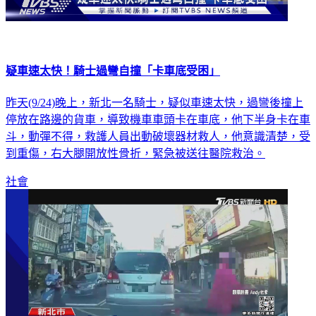
疑車速太快！騎士過彎自撞「卡車底受困」
昨天(9/24)晚上，新北一名騎士，疑似車速太快，過彎後撞上
停放在路邊的貨車，導致機車車頭卡在車底，他下半身卡在車
斗，動彈不得，救護人員出動破壞器材救人，他意識清楚，受
到重傷，右大腿開放性骨折，緊急被送往醫院救治。
社會