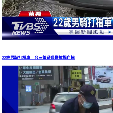
22歲男騎打檔車 台三線疑過彎撞桿自摔