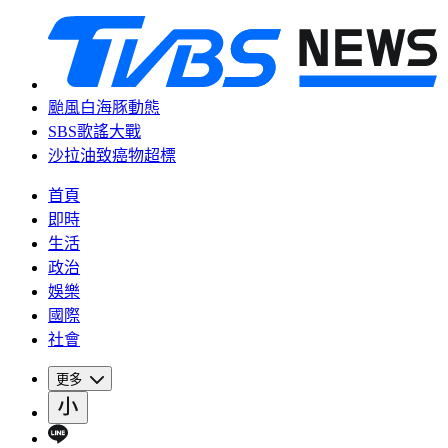
颱風白海豚動態
SBS歌謠大戰
沙拉油致癌物超標
首頁
即時
生活
政治
娛樂
國際
社會
更多