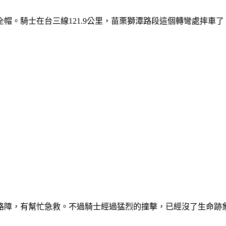
帽。騎士在台三線121.9公里，苗栗獅潭路段這個轉彎處摔車了
路障，有幫忙急救。不過騎士經過猛烈的撞擊，已經沒了生命跡