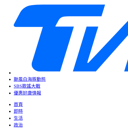
颱風白海豚動態
SBS歌謠大戰
優惠好康情報
首頁
即時
生活
政治