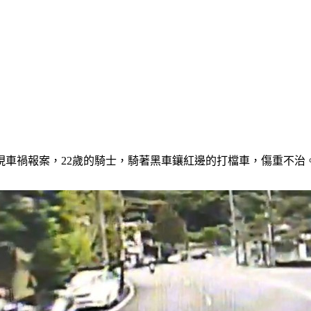
現車禍報案，22歲的騎士，騎著黑車鑲紅邊的打檔車，傷重不治