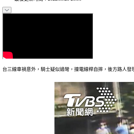
台三線車禍意外，騎士疑似過彎，撞電線桿自摔，後方路人發