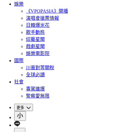
娛樂
《VPOPASIA》開播
演唱會搶票情報
日韓爆米花
歌手動態
綜藝星聞
戲劇星聞
娛樂電影院
國際
川普對等關稅
全球必讀
社會
毒駕連爆
警察愛無限
更多