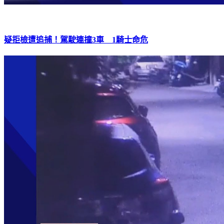
疑拒檢遭追捕！駕駛連撞3車 1騎士命危