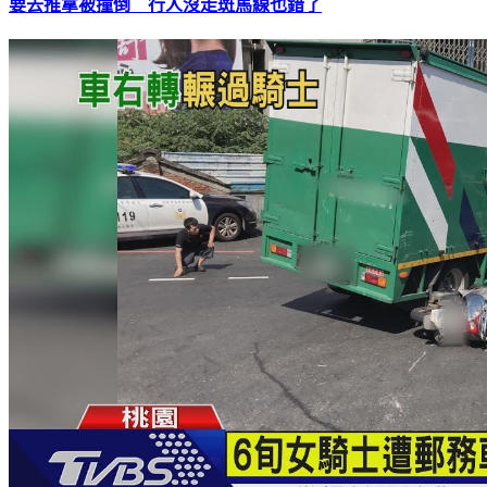
要去推拿被撞倒 行人沒走斑馬線也錯了