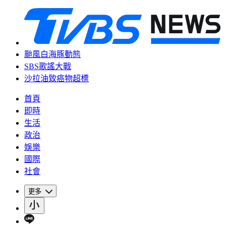
颱風白海豚動態
SBS歌謠大戰
沙拉油致癌物超標
首頁
即時
生活
政治
娛樂
國際
社會
更多