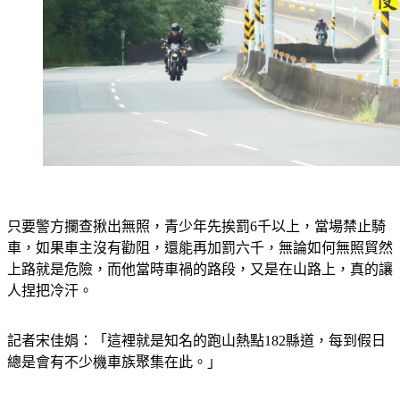
只要警方攔查揪出無照，青少年先挨罰6千以上，當場禁止騎
車，如果車主沒有勸阻，還能再加罰六千，無論如何無照貿然
上路就是危險，而他當時車禍的路段，又是在山路上，真的讓
人捏把冷汗。
記者宋佳娟：「這裡就是知名的跑山熱點182縣道，每到假日
總是會有不少機車族聚集在此。」