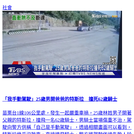
社會
「我手動駕駛」25歲男開爸爸的特斯拉 撞死62歲騎士
苗栗台1線106公里處，發生一起嚴重車禍，25歲林姓男子開著
父親的特斯拉，撞飛一名62歲騎士，男騎士當場傷重不治，駕
駛向警方供稱「自己是手動駕駛」，透過相關畫面可以看到，