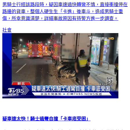
男騎士行經該路段時，疑因車速過快轉彎不慎，直接衝撞停在
路邊的貨車，整個人硬生生「卡進」後車斗，造成男騎士重
傷，所幸意識清楚，詳細事故原因有待警方進一步調查。
社會
疑車速太快！騎士過彎自撞「卡車底受困」