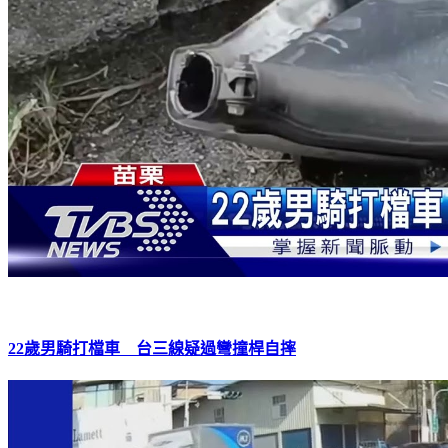
22歲男騎打檔車 台三線疑過彎撞桿自摔