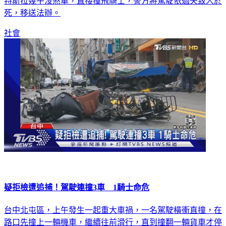
特斯拉幾乎沒煞車，直接撞飛騎士，警方將駕駛依過失致人於
死，移送法辦。
社會
疑拒檢遭追捕！駕駛連撞3車 1騎士命危
台中北屯區，上午發生一起重大車禍，一名駕駛橫衝直撞，在
路口先撞上一輛機車，繼續往前滑行，直到撞翻一輛貨車才停