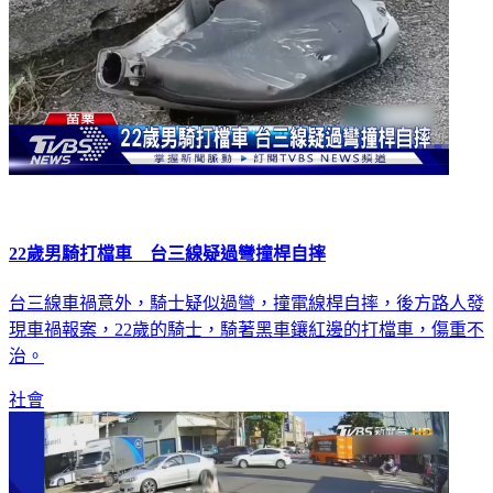
22歲男騎打檔車 台三線疑過彎撞桿自摔
台三線車禍意外，騎士疑似過彎，撞電線桿自摔，後方路人發
現車禍報案，22歲的騎士，騎著黑車鑲紅邊的打檔車，傷重不
治。
社會