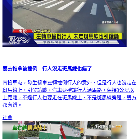
要去推拿被撞倒 行人沒走斑馬線也錯了
南投草屯，發生轎車左轉撞倒行人的意外，但是行人也沒走在
斑馬線上，引發論戰。汽車要禮讓行人過馬路，保持3公尺以
上距離，不過行人也要走在斑馬線上，不是斑馬線旁邊，雙方
都有錯。
社會