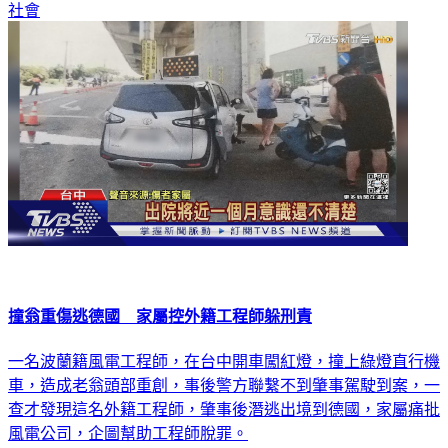
社會
撞翁重傷逃德國 家屬控外籍工程師躲刑責
一名波蘭籍風電工程師，在台中開車闖紅燈，撞上綠燈直行機
車，造成老翁頭部重創，事後警方聯繫不到肇事駕駛到案，一
查才發現這名外籍工程師，肇事後潛逃出境到德國，家屬痛批
風電公司，企圖幫助工程師脫罪。