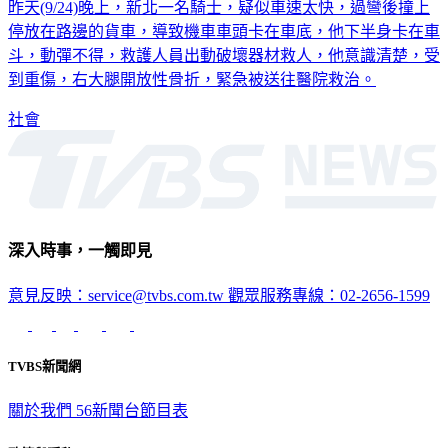
昨天(9/24)晚上，新北一名騎士，疑似車速太快，過彎後撞上
停放在路邊的貨車，導致機車車頭卡在車底，他下半身卡在車
斗，動彈不得，救護人員出動破壞器材救人，他意識清楚，受
到重傷，右大腿開放性骨折，緊急被送往醫院救治。
社會
深入時事，一觸即見
意見反映：service@tvbs.com.tw
觀眾服務專線：02-2656-1599
TVBS新聞網
關於我們
56新聞台節目表