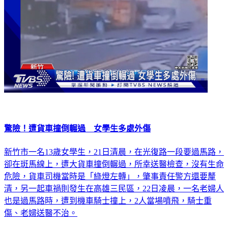
驚險！遭貨車撞倒輾過 女學生多處外傷
新竹市一名13歲女學生，21日清晨，在光復路一段要過馬路，
卻在斑馬線上，遭大貨車撞倒輾過，所幸送醫檢查，沒有生命
危險，貨車司機當時是「綠燈左轉」，肇事責任警方還要釐
清，另一起車禍則發生在高雄三民區，22日凌晨，一名老婦人
也是過馬路時，遭到機車騎士撞上，2人當場噴飛，騎士重
傷、老婦送醫不治。