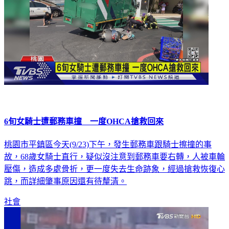
6旬女騎士遭郵務車撞 一度OHCA搶救回來
桃園市平鎮區今天(9/23)下午，發生郵務車跟騎士擦撞的事
故，68歲女騎士直行，疑似沒注意到郵務車要右轉，人被車輪
壓傷，造成多處骨折，更一度失去生命跡象，經過搶救恢復心
跳，而詳細肇事原因還有待釐清。
社會