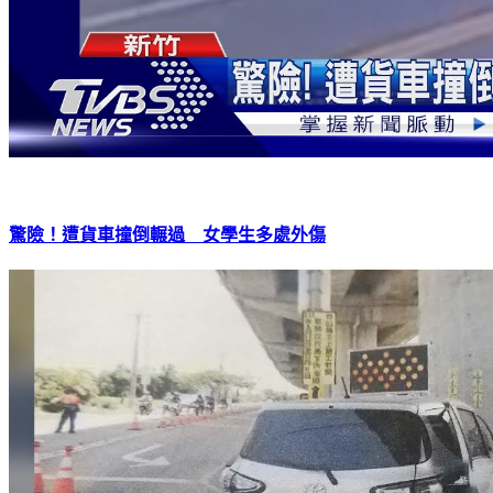
驚險！遭貨車撞倒輾過 女學生多處外傷