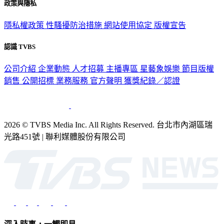
政策與隱私
隱私權政策
性騷擾防治措施
網站使用協定
版權宣告
認識 TVBS
公司介紹
企業動態
人才招募
主播專區
星藝象娛樂
節目版權
銷售
公開招標
業務服務
官方聲明
獲獎紀錄／認證
2026 © TVBS Media Inc. All Rights Reserved. 台北市內湖區瑞
光路451號 | 聯利媒體股份有限公司