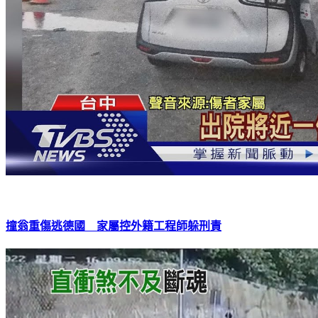
撞翁重傷逃德國 家屬控外籍工程師躲刑責