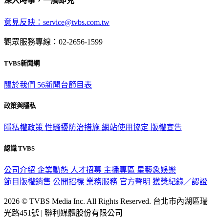
深入時事，一觸即見
意見反映：service@tvbs.com.tw
觀眾服務專線：02-2656-1599
TVBS新聞網
關於我們
56新聞台節目表
政策與隱私
隱私權政策
性騷擾防治措施
網站使用協定
版權宣告
認識 TVBS
公司介紹
企業動態
人才招募
主播專區
星藝象娛樂
節目版權銷售
公開招標
業務服務
官方聲明
獲獎紀錄／認證
2026 © TVBS Media Inc. All Rights Reserved. 台北市內湖區瑞
光路451號 | 聯利媒體股份有限公司