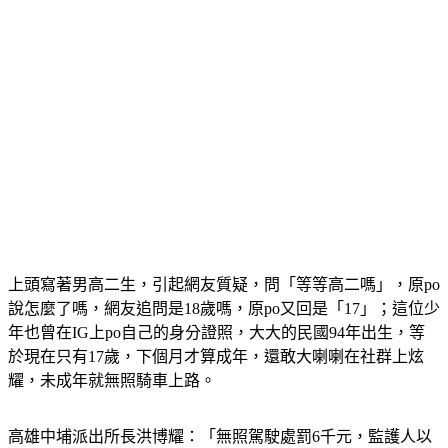
上頭寫著男高二生，引起網友質疑，問「等等高二嗎」，原po
說怎麼了嗎，網友追問是18歲嗎，原po又回是「17」；這位少
年也曾在IG上po自己的身分證照，大大的民國94年出生，等
於現在只有17歲，下個月才算成年，還敢大喇喇在社群上炫
耀，未成年就無照騎車上路。
高雄中埔派出所長洪博耀：「無照駕駛處罰6千元，監護人以