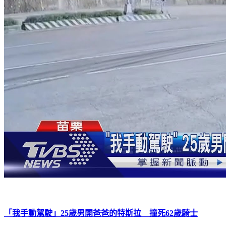
「我手動駕駛」25歲男開爸爸的特斯拉 撞死62歲騎士