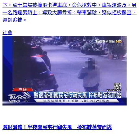
下，騎士當場被撞飛卡進車底，命危搶救中，車禍還波及，另
一名路過男騎士，導致大腿骨折。肇事駕駛，疑似拒檢攔查，
遭到追捕。
社會
賊很滑稽！半夜闖民宅行竊失風 拎布鞋落荒而逃