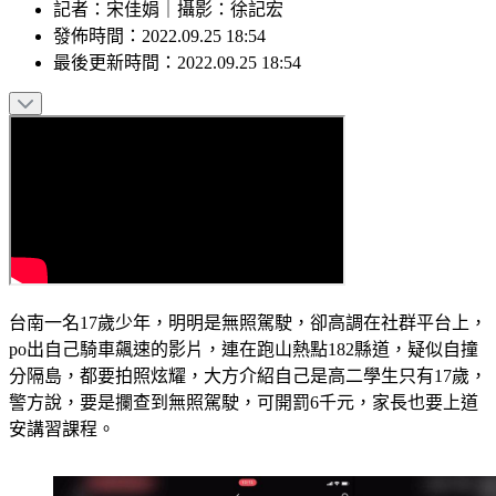
記者
：
宋佳娟
｜
攝影
：
徐記宏
發佈時間：
2022.09.25 18:54
最後更新時間：
2022.09.25 18:54
台南一名17歲少年，明明是無照駕駛，卻高調在社群平台上，
po出自己騎車飆速的影片，連在跑山熱點182縣道，疑似自撞
分隔島，都要拍照炫耀，大方介紹自己是高二學生只有17歲，
警方說，要是攔查到無照駕駛，可開罰6千元，家長也要上道
安講習課程。