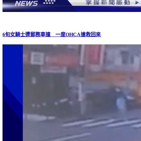
6旬女騎士遭郵務車撞 一度OHCA搶救回來