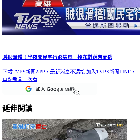
賊很滑稽！半夜闖民宅行竊失風 拎布鞋落荒而逃
下載TVBS新聞APP，最新消息不漏接
加入TVBS新聞LINE，
重點新聞一次看
延伸閱讀