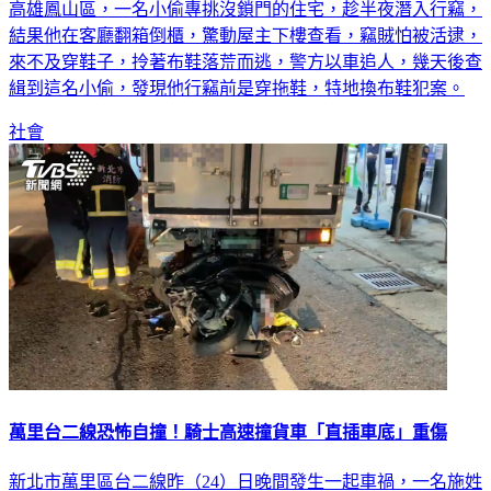
高雄鳳山區，一名小偷專挑沒鎖門的住宅，趁半夜潛入行竊，
結果他在客廳翻箱倒櫃，驚動屋主下樓查看，竊賊怕被活逮，
來不及穿鞋子，拎著布鞋落荒而逃，警方以車追人，幾天後查
緝到這名小偷，發現他行竊前是穿拖鞋，特地換布鞋犯案。
社會
萬里台二線恐怖自撞！騎士高速撞貨車「直插車底」重傷
新北市萬里區台二線昨（24）日晚間發生一起車禍，一名施姓