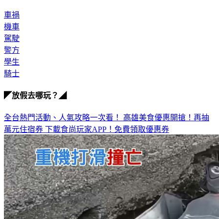
車禍
機車
駕駛
警方
學生
騎士
◤放假去哪玩？◢
全台熱門活動、人氣攻略一次看！
高雄美食優惠開搶！再抽
萬元住宿券
下載食尚玩家APP！免費領取優惠券